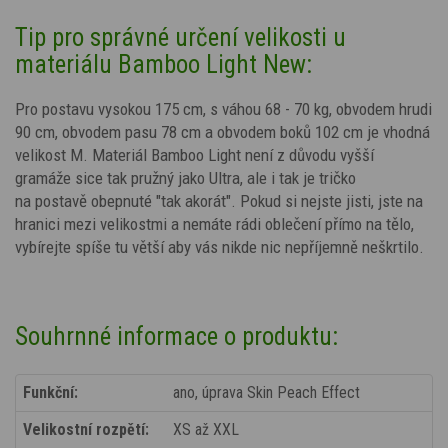
Tip pro správné určení velikosti u
materiálu Bamboo Light New:
Pro postavu vysokou 175 cm, s váhou 68 - 70 kg, obvodem hrudi
90 cm, obvodem pasu 78 cm a obvodem boků 102 cm je vhodná
velikost M. Materiál Bamboo Light není z důvodu vyšší
gramáže sice tak pružný jako Ultra, ale i tak je tričko
na postavě obepnuté "tak akorát". Pokud si nejste jisti, jste na
hranici mezi velikostmi a nemáte rádi oblečení přímo na tělo,
vybírejte spíše tu větší aby vás nikde nic nepříjemně
neškrtilo.
Souhrnné informace o produktu:
Funkční:
ano, úprava Skin Peach Effect
Velikostní rozpětí:
XS až XXL