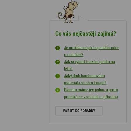
Co vás nejčastěji zajímá?
Je potřeba nějaká speciální péče
o oblečení?
Jak si vybrat funkční prádlo na
léto?
Jaký druh bambusového
materiálu si mám koupit?
Planetu máme jen jednu, a proto
podnikáme v souladu s přírodou
PŘEJÍT DO PORADNY