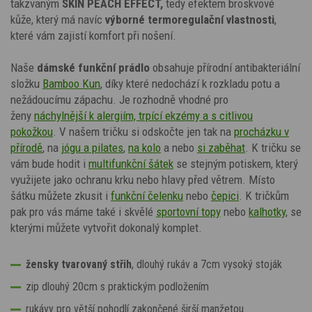
takzvaným
SKIN PEACH EFFECT,
tedy efektem broskvové
kůže, který má navíc
výborné termoregulační vlastnosti
,
které vám zajistí komfort při nošení.
Naše
dámské
funkční prádlo
obsahuje přírodní antibakteriální
složku
Bamboo Kun
, díky které nedochází k rozkladu potu a
nežádoucímu zápachu. Je rozhodně vhodné
pro
ženy
náchylnější k alergiím, trpící ekzémy a s citlivou
pokožkou
.
V našem tričku si odskočte
jen
tak na
procházku v
přírodě
, na
jógu a pilates
,
na kolo
a nebo
si zaběhat
.
K tričku se
vám bude hodit i
multifunkční šátek
se stejným potiskem, který
využijete jako ochranu krku nebo hlavy před větrem. Místo
šátku můžete zkusit i
funkční čelenku
nebo
čepici
.
K tričkům
pak pro vás máme také i skvělé
sportovní topy
nebo
kalhotky
, se
kterými můžete vytvořit dokonalý komplet.
žensky tvarovaný střih
, dlouhý rukáv a 7cm vysoký stoják
zip dlouhý 20cm s praktickým podložením
rukávy pro větší pohodlí zakončené širší manžetou