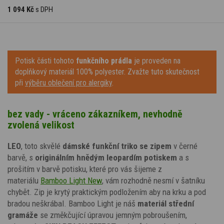
1 094 Kč
s DPH
Potisk části tohoto
funkčního prádla
je proveden na
doplňkový materiál 100% polyester. Zvažte tuto skutečnost
při
výběru oblečení pro alergiky
.
bez vady - vráceno zákazníkem, nevhodně
zvolená velikost
LEO
, toto skvělé
dámské funkční triko
se zipem
v černé
barvě,
s
originálním hnědým leopardím potiskem
a s
prošitím v barvě potisku
, které pro vás šijeme z
materiálu
Bamboo Light New
,
vám rozhodně nesmí v šatníku
chybět.
Zip je krytý praktickým podložením
aby na krku a pod
bradou neškrábal.
Bamboo Light je náš
materiál střední
gramáže
se změkčující úpravou jemným pobroušením,