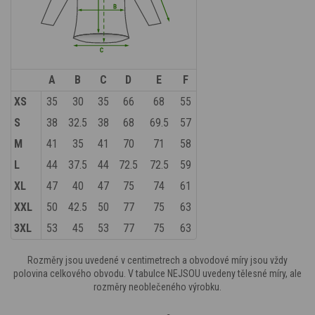
A
B
C
D
E
F
XS
35
30
35
66
68
55
S
38
32.5
38
68
69.5
57
M
41
35
41
70
71
58
L
44
37.5
44
72.5
72.5
59
XL
47
40
47
75
74
61
XXL
50
42.5
50
77
75
63
3XL
53
45
53
77
75
63
Rozměry jsou uvedené v centimetrech a obvodové míry jsou vždy
polovina celkového obvodu. V tabulce NEJSOU uvedeny tělesné míry, ale
rozměry neoblečeného výrobku.