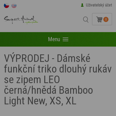
Uživatelský účet
0
Menu
Menu
VÝPRODEJ - Dámské
funkční triko dlouhý rukáv
se zipem LEO
černá/hnědá Bamboo
Light New, XS, XL