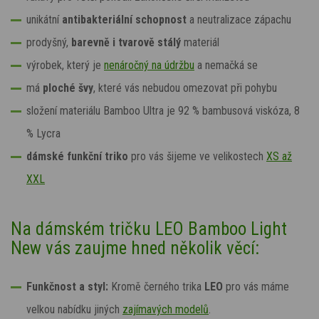
unikátní
antibakteriální
schopnost
a neutralizace zápachu
prodyšný,
barevně i tvarově stálý
materiál
výrobek, který je
nenáročný na údržbu
a nemačká se
má
ploché švy
, které
vás nebudou omezovat při pohybu
složení materiálu Bamboo Ultra je
92 % bambusová viskóza, 8
% Lycra
dámské funkční triko
pro vás šijeme ve velikostech
XS až
XXL
Na dámském tričku LEO Bamboo Light
New vás zaujme hned několik věcí:
Funkčnost a styl:
Kromě černého trika
LEO
pro vás máme
velkou nabídku jiných
zajímavých modelů
.