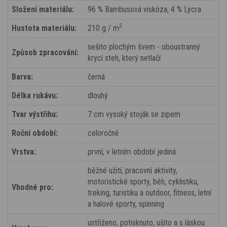
Složení materiálu:
96 % Bambusová viskóza, 4 % Lycra
2
Hustota materiálu:
210 g / m
sešito plochým švem - oboustranný
Způsob zpracování:
krycí steh, který netlačí
Barva:
černá
Délka rukávu:
dlouhý
Tvar výstřihu:
7 cm vysoký stoják se zipem
Roční období:
celoročně
Vrstva:
první, v letním období jediná
běžné užití, pracovní aktivity,
motoristické sporty, běh, cyklistiku,
Vhodné pro:
treking, turistiku a outdoor, fitness, letní
a halové sporty, spinning
ustřiženo, potisknuto, ušito a s láskou