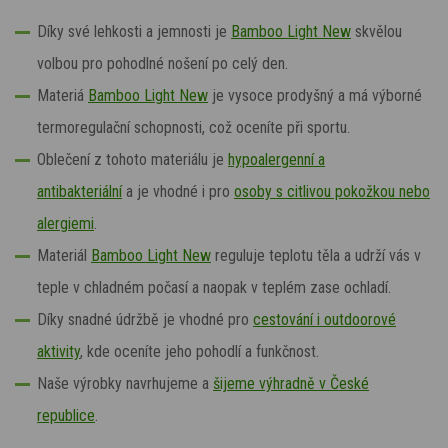
Díky své lehkosti a jemnosti je
Bamboo Light New
skvělou
volbou pro pohodlné nošení po celý den.
Materiá
Bamboo Light New
je vysoce prodyšný a má výborné
termoregulační schopnosti, což oceníte při sportu.
Oblečení z tohoto materiálu je
hypoalergenní a
antibakteriální
a je vhodné i pro
osoby s citlivou pokožkou nebo
alergiemi
.
Materiál
Bamboo Light New
reguluje teplotu těla a udrží vás v
teple v chladném počasí a naopak v teplém zase ochladí.
Díky snadné údržbě je vhodné pro
cestování i outdoorové
aktivity
, kde oceníte jeho pohodlí a funkčnost.
Naše výrobky navrhujeme a
šijeme výhradně v České
republice
.