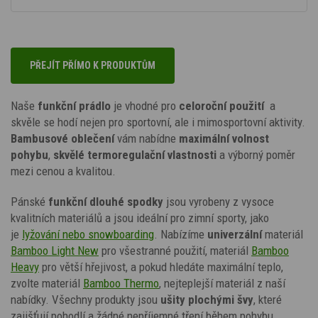
PŘEJÍT PŘÍMO K PRODUKTŮM
Naše
funkční prádlo
je vhodné pro
celoroční použití
a
skvěle se hodí nejen pro sportovní, ale i mimosportovní aktivity.
Bambusové oblečení
vám nabídne
maximální volnost
pohybu
,
skvělé termoregulační vlastnosti
a výborný poměr
mezi cenou a kvalitou.
Pánské
funkční dlouhé
spodky
jsou vyrobeny z vysoce
kvalitních materiálů a jsou ideální pro zimní sporty, jako
je
lyžování nebo snowboarding
. Nabízíme
univerzální
materiál
Bamboo Light New
pro všestranné použití, materiál
Bamboo
Heavy
pro větší hřejivost, a pokud hledáte maximální teplo,
zvolte materiál
Bamboo Thermo
, nejteplejší materiál z naší
nabídky. Všechny produkty jsou
ušity plochými švy
, které
zajišťují pohodlí a žádné nepříjemné tření během pohybu.