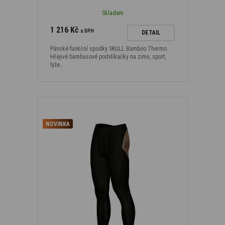
Skladem
1 216 Kč
s DPH
DETAIL
Pánské funkční spodky SKULL Bamboo Thermo.
Hřejivé bambusové podvlíkačky na zimu, sport,
lyže…
NOVINKA