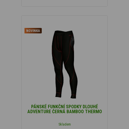
S
(40)
M
(40)
L
(40)
XL
(40)
NOVINKA
XXL
(40)
PÁNSKÉ FUNKČNÍ SPODKY DLOUHÉ
ADVENTURE ČERNÁ BAMBOO THERMO
Skladem