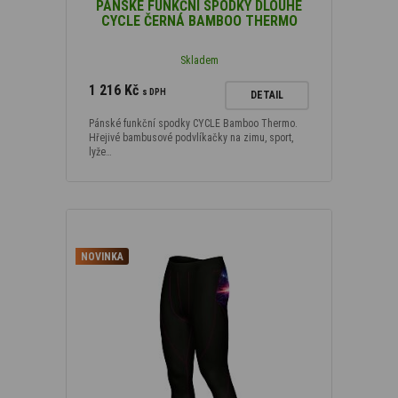
PÁNSKÉ FUNKČNÍ SPODKY DLOUHÉ
CYCLE ČERNÁ BAMBOO THERMO
Skladem
1 216 Kč
s DPH
DETAIL
Pánské funkční spodky CYCLE Bamboo Thermo.
Hřejivé bambusové podvlíkačky na zimu, sport,
lyže…
NOVINKA