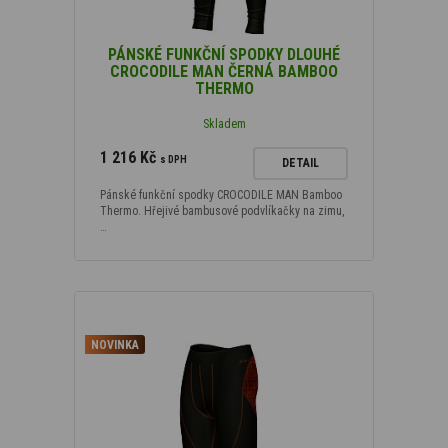
PÁNSKÉ FUNKČNÍ SPODKY DLOUHÉ
CROCODILE MAN ČERNÁ BAMBOO
THERMO
Skladem
1 216 Kč
s DPH
DETAIL
Pánské funkční spodky CROCODILE MAN Bamboo
Thermo. Hřejivé bambusové podvlíkačky na zimu,
…
NOVINKA