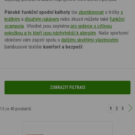
Pánské funkční spodní kalhoty
lze
zkombinovat
s tričky
s
krátkým
a
dlouhým rukávem
nebo zkusit můžete také
funkční
scampola
. Vhodné jsou zejména
pro jedince s citlivou
pokožkou a ty, kteří jsou náchylnější k alergiím
. Naše sportovní
oblečení vám zajistí spolu s
dalšími skvělými vlastnostmi
bambusové textilie
komfort a bezpečí
.
ZOBRAZIT FILTRACI
Filtrovat podle ceny
1
2
3
15
ze 40 produktů
825 Kč
1 216 Kč