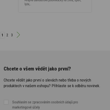
Hřejivé bambusové podvlíkačky na zimu, sport,
lyže,…
1
2
3
Chcete o všem vědět jako první?
Chcete vědět jako první o slevách nebo třeba o nových
produktech v našem eshopu? Přihlaste se k odběru novinek.
Souhlasím se
zpracováním osobních údajů
pro
marketingové účely