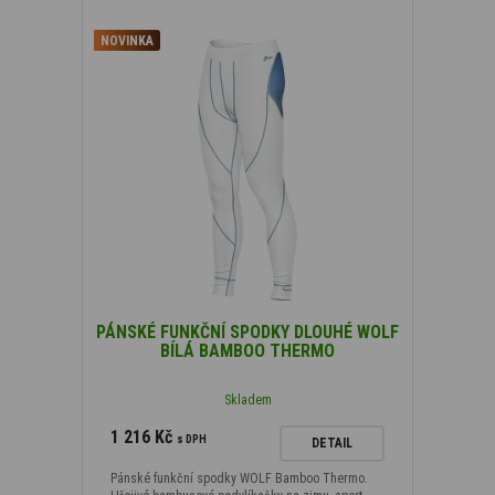
NOVINKA
PÁNSKÉ FUNKČNÍ SPODKY DLOUHÉ WOLF
BÍLÁ BAMBOO THERMO
Skladem
1 216 Kč
s DPH
DETAIL
Pánské funkční spodky WOLF Bamboo Thermo.