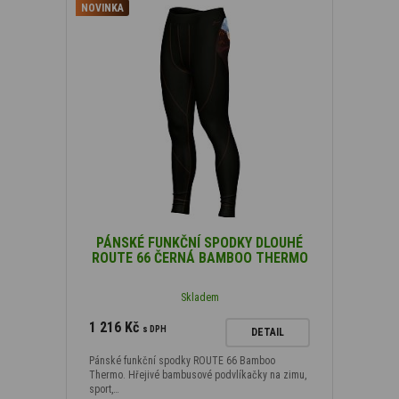
NOVINKA
Podle barvy
Produkty, které jsou
Novinka
(24
)
Podle typu materiálu
PÁNSKÉ FUNKČNÍ SPODKY DLOUHÉ
ROUTE 66 ČERNÁ BAMBOO THERMO
Bamboo Heavy
(4)
Skladem
Bamboo Thermo
(36)
1 216 Kč
s DPH
DETAIL
Podle velikosti
Pánské funkční spodky ROUTE 66 Bamboo
Thermo. Hřejivé bambusové podvlíkačky na zimu,
sport,…