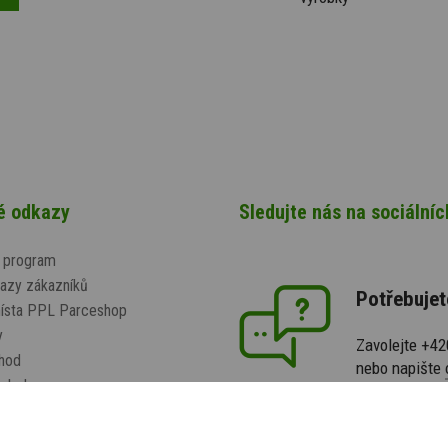
té odkazy
Sledujte nás na sociálníc
 program
azy zákazníků
Potřebujet
místa PPL Parceshop
y
Zavolejte +4
hod
nebo napište
robek
ečení