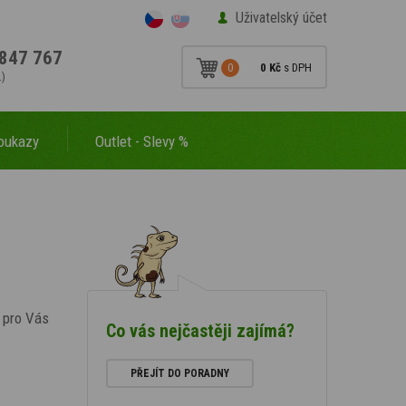
Uživatelský účet
847 767
0
0 Kč
s DPH
.)
oukazy
Outlet - Slevy %
e pro Vás
Co vás nejčastěji zajímá?
PŘEJÍT DO PORADNY