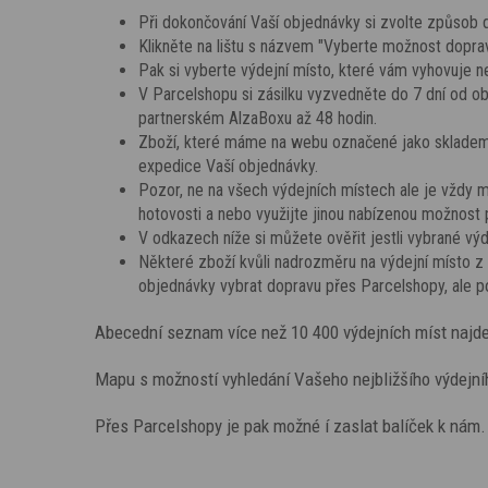
Při dokončování Vaší objednávky si zvolte způsob
Klikněte na lištu s názvem "Vyberte možnost doprav
Pak si vyberte výdejní místo, které vám vyhovuje ne
V Parcelshopu si zásilku vyzvedněte do 7 dní od 
partnerském AlzaBoxu až 48 hodin.
Zboží, které máme na webu označené jako skladem 
expedice Vaší objednávky.
Pozor, ne na všech výdejních místech ale je vždy mo
hotovosti a nebo využijte jinou nabízenou možnost 
V odkazech níže si můžete ověřit jestli vybrané výd
Některé zboží kvůli nadrozměru na výdejní místo z
objednávky vybrat dopravu přes Parcelshopy, ale p
Abecední seznam více než 10 400 výdejních míst najd
Mapu s možností vyhledání Vašeho nejbližšího výdejní
Přes Parcelshopy je pak možné í zaslat balíček k nám.