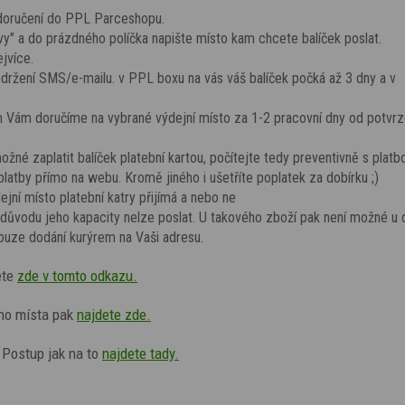
 doručení do PPL Parceshopu.
y" a do prázdného políčka napište místo kam chcete balíček poslat.
jvíce.
obdržení SMS/e-mailu. v PPL boxu
na vás váš balíček počká
až 3 dny a v
Vám doručíme na vybrané výdejní místo za 1-2 pracovní dny od potvrz
žné zaplatit balíček platební kartou, počítejte tedy preventivně s platb
platby přímo na webu. Kromě jiného i ušetříte poplatek za dobírku ;)
ejní místo platební katry přijímá a nebo ne
 důvodu jeho kapacity nelze poslat. U takového zboží pak není možné u
ouze dodání kurýrem na Vaši adresu.
ete
zde v tomto odkazu.
ho místa pak
najdete zde.
 Postup jak na to
najdete tady.