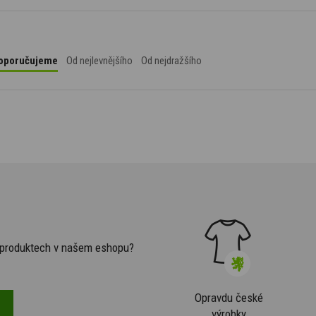
oporučujeme
Od nejlevnějšího
Od nejdražšího
h produktech v našem eshopu?
Opravdu české
výrobky