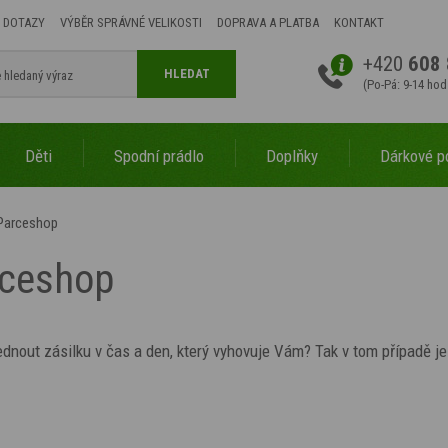
 DOTAZY
VÝBĚR SPRÁVNÉ VELIKOSTI
DOPRAVA A PLATBA
KONTAKT
+420
608 
HLEDAT
(Po-Pá: 9-14 hod
Děti
Spodní prádlo
Doplňky
Dárkové p
 Parceshop
rceshop
ednout zásilku v čas a den, který vyhovuje Vám? Tak v tom případě j