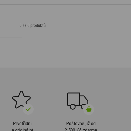
0
ze 0 produktů
Prvotřídní
Poštovné již od
a originální
2 500 Kč zdarma