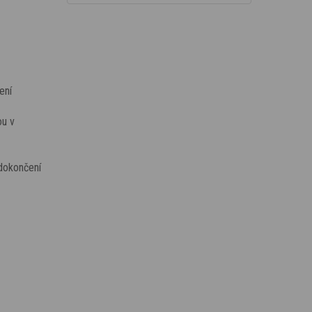
ení
ou v
 dokončení