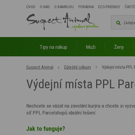
ÚVOD
O NÁS
O BAMBUSU
PORADNA
ECO-FRIENDLY
ČASTÉ
Tipy na nákup
Muži
Ženy
Výdejní místa PPL
Suspect Animal
Důležité odkazy
Výdejní místa PPL Pa
Nechcete se vázat na zavolání kurýra a chcete si vyzv
síť PPL Parcelshopů ideální řešení.
Jak to funguje?