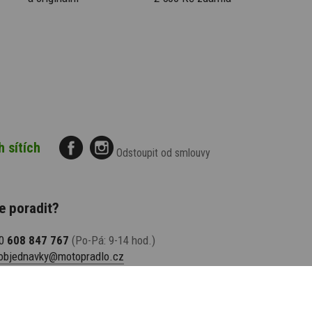
h sítích
Odstoupit od smlouvy
e poradit?
20
608 847 767
(Po-Pá: 9-14 hod.)
objednavky@motopradlo.cz