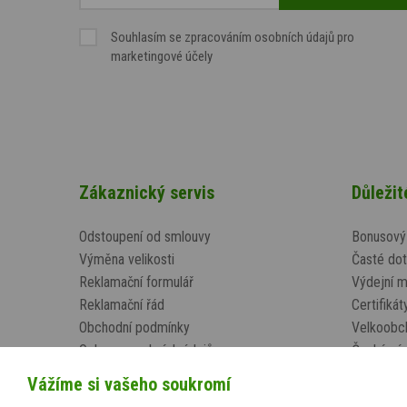
Souhlasím se
zpracováním osobních údajů
pro
marketingové účely
Zákaznický servis
Důleži
Odstoupení od smlouvy
Bonusový
Výměna velikosti
Časté dot
Reklamační formulář
Výdejní 
Reklamační řád
Certifikát
Obchodní podmínky
Velkoobc
Ochrana osobních údajů
Český vý
Zásady zpracování souborů cookies
Kontakt
Vážíme si vašeho soukromí
Doprava a platba
Cyklo obl