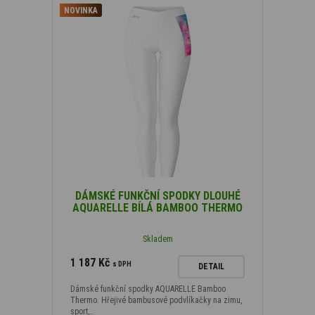
NOVINKA
DÁMSKÉ FUNKČNÍ SPODKY DLOUHÉ
AQUARELLE BÍLÁ BAMBOO THERMO
Skladem
1 187 Kč
s DPH
DETAIL
Dámské funkční spodky AQUARELLE Bamboo
Thermo. Hřejivé bambusové podvlíkačky na zimu,
sport,…