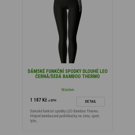
L
(68)
XL
(69)
XXL
(68)
DÁMSKÉ FUNKČNÍ SPODKY DLOUHÉ LEO
ČERNÁ/ŠEDÁ BAMBOO THERMO
Skladem
1 187 Kč
s DPH
DETAIL
Dámské funkční spodky LEO Bamboo Thermo.
Hřejivé bambusové podvlíkačky na zimu, sport,
lyže,…