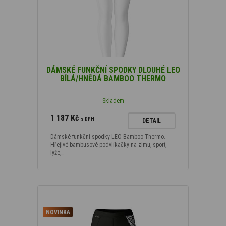
Produkty, které jsou
Novinka
(16
)
DÁMSKÉ FUNKČNÍ SPODKY DLOUHÉ LEO
BÍLÁ/HNĚDÁ BAMBOO THERMO
Podle typu materiálu
Skladem
Bamboo Light New
(23)
1 187 Kč
Bamboo Heavy
(13)
s DPH
DETAIL
Bamboo Thermo
(34)
Dámské funkční spodky LEO Bamboo Thermo.
Hřejivé bambusové podvlíkačky na zimu, sport,
lyže,…
Podle velikosti
XS
(69)
S
(68)
NOVINKA
M
(68)