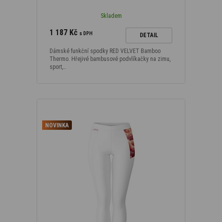
Skladem
1 187 Kč
s DPH
DETAIL
Dámské funkční spodky RED VELVET Bamboo
Thermo. Hřejivé bambusové podvlíkačky na zimu,
sport,…
NOVINKA