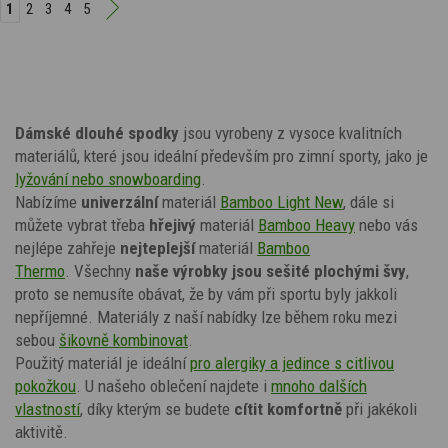
1
2
3
4
5
Dámské dlouhé spodky
jsou vyrobeny z vysoce kvalitních
materiálů, které jsou ideální především pro zimní sporty, jako je
lyžování nebo snowboarding
.
Nabízíme
univerzální
materiál
Bamboo Light New
, dále si
můžete vybrat třeba
hřejivý
materiál
Bamboo Heavy
nebo vás
nejlépe zahřeje
nejteplejší
materiál
Bamboo
Thermo
.
Všechny
naše výrobky jsou sešité plochými švy
,
proto se nemusíte obávat, že by vám při sportu byly jakkoli
nepříjemné. Materiály z naší nabídky lze během roku mezi
sebou
šikovně kombinovat
.
Použitý materiál je ideální
pro alergiky a jedince s citlivou
pokožkou
. U našeho oblečení najdete i
mnoho dalších
vlastností
, díky kterým se budete
cítit komfortně
při jakékoli
aktivitě.