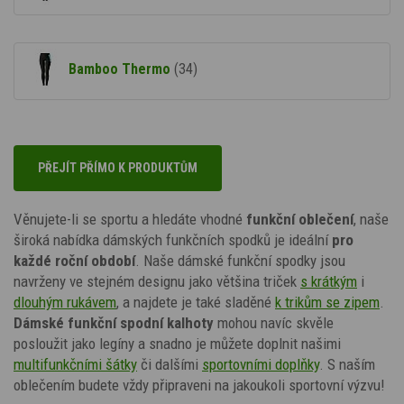
Bamboo Thermo
(34)
PŘEJÍT PŘÍMO K PRODUKTŮM
Věnujete-li se sportu a hledáte vhodné
funkční oblečení
, naše
široká nabídka dámských funkčních spodků je ideální
pro
každé roční období
. Naše dámské funkční spodky jsou
navrženy ve stejném designu jako většina triček
s krátkým
i
dlouhým rukávem
, a najdete je také sladěné
k trikům se zipem
.
Dámské funkční spodní kalhoty
mohou navíc skvěle
posloužit jako legíny a snadno je můžete doplnit našimi
multifunkčními šátky
či dalšími
sportovními doplňky
. S naším
oblečením budete vždy připraveni na jakoukoli sportovní výzvu!