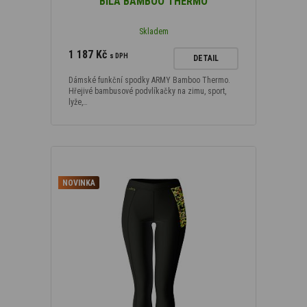
BÍLÁ BAMBOO THERMO
Skladem
1 187 Kč
s DPH
DETAIL
Dámské funkční spodky ARMY Bamboo Thermo.
Hřejivé bambusové podvlíkačky na zimu, sport,
lyže,…
NOVINKA