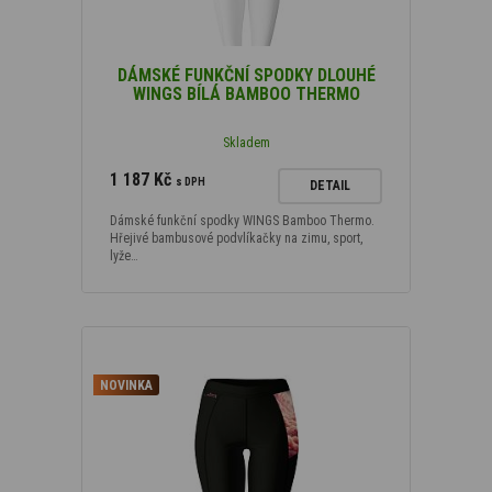
DÁMSKÉ FUNKČNÍ SPODKY DLOUHÉ
WINGS BÍLÁ BAMBOO THERMO
Skladem
1 187 Kč
s DPH
DETAIL
Dámské funkční spodky WINGS Bamboo Thermo.
Hřejivé bambusové podvlíkačky na zimu, sport,
lyže…
NOVINKA