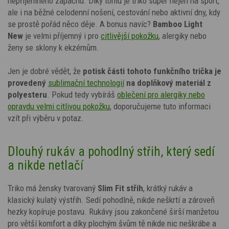
nepříjemného zápachu. Díky tomu je triko super nejen na sport,
ale i na běžné celodenní nošení, cestování nebo aktivní dny, kdy
se prostě pořád něco děje. A bonus navíc?
Bamboo Light
New
je velmi příjemný i pro
citlivější pokožku
, alergiky nebo
ženy se sklony k ekzémům.
Jen je dobré vědět, že
potisk
části tohoto funkčního trička je
provedený
sublimační technologií
na doplňkový materiál z
polyesteru
. Pokud tedy vybíráš
oblečení pro alergiky nebo
opravdu velmi citlivou pokožku
, doporučujeme tuto informaci
vzít při výběru v potaz.
Dlouhý rukáv a pohodlný střih, který sedí
a nikde netlačí
Triko má žensky tvarovaný
Slim Fit střih
, krátký rukáv a
klasický kulatý výstřih. Sedí pohodlně, nikde neškrtí a zároveň
hezky kopíruje postavu. Rukávy jsou zakončené širší manžetou
pro větší komfort a díky plochým švům tě nikde nic neškrábe a