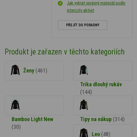
Jak vybrat správný materiál podle
intenzity aktivit
PŘEJÍT DO PORADNY
Produkt je zařazen v těchto kategoriích
Ženy
(461)
Trika dlouhý rukáv
(144)
Bamboo Light New
Tipy na nákup
(314)
(30)
Leo
(48)