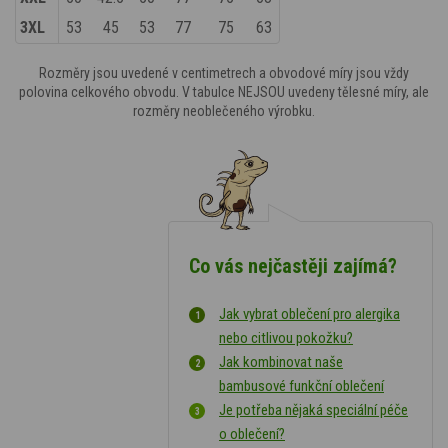
3XL
53
45
53
77
75
63
Rozměry jsou uvedené v centimetrech a obvodové míry jsou vždy
polovina celkového obvodu. V tabulce NEJSOU uvedeny tělesné míry, ale
rozměry neoblečeného výrobku.
Co vás nejčastěji zajímá?
Jak vybrat oblečení pro alergika
nebo citlivou pokožku?
Jak kombinovat naše
bambusové funkční oblečení
Je potřeba nějaká speciální péče
o oblečení?