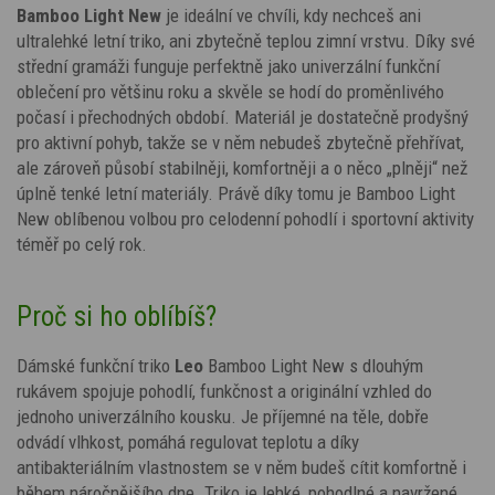
Bamboo Light New
je ideální ve chvíli, kdy nechceš ani
ultralehké letní triko, ani zbytečně teplou zimní vrstvu. Díky své
střední gramáži funguje perfektně jako univerzální funkční
oblečení pro většinu roku a skvěle se hodí do proměnlivého
počasí i přechodných období. Materiál je dostatečně prodyšný
pro aktivní pohyb, takže se v něm nebudeš zbytečně přehřívat,
ale zároveň působí stabilněji, komfortněji a o něco „plněji“ než
úplně tenké letní materiály. Právě díky tomu je Bamboo Light
New oblíbenou volbou pro celodenní pohodlí i sportovní aktivity
téměř po celý rok.
Proč si ho oblíbíš?
Dámské funkční triko
Leo
Bamboo Light New s dlouhým
rukávem spojuje pohodlí, funkčnost a originální vzhled do
jednoho univerzálního kousku. Je příjemné na těle, dobře
odvádí vlhkost, pomáhá regulovat teplotu a díky
antibakteriálním vlastnostem se v něm budeš cítit komfortně i
během náročnějšího dne. Triko je lehké, pohodlné a navržené