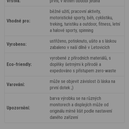
Vrstva:
první, v letním období jediná
běžné užití, pracovní aktivity,
motoristické sporty, běh, cyklistiku,
Vhodné pro:
treking, turistiku a outdoor, fitness, letní
a halové sporty, spinning
ustřiženo, potisknuto, ušito a s láskou
Vyrobeno:
zabaleno v naší dílně v Letovicích
vyrobené z přírodních materiálů, s
Eco-friendly:
doplňky šetrnými k přírodě a
expedováno s přístupem zero-waste
může se objevit závislost či láska na
Varování:
první dotek ;)
barva výrobku se na různých
monitorech a displejích může od
Upozornění:
originálu mírně lišit podle nastavení
daného zařízení