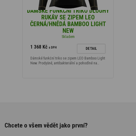
DÁMSKÉ FUNKČNÍ TRIKO DLOUHÝ
RUKÁV SE ZIPEM LEO
ČERNÁ/HNĚDÁ BAMBOO LIGHT
NEW
Skladem
1 368 Kč
s DPH
DETAIL
Dámské funkční triko se zipem LEO Bamboo Light
New. Prodyšné, antibakteriální a pohodlné na…
Chcete o všem vědět jako první?