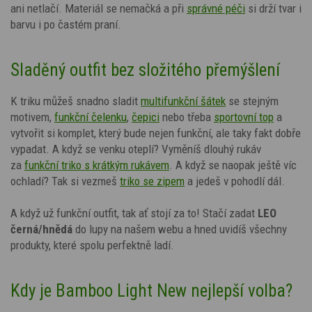
ani netlačí.
Materiál se nemačká a při
správné péči
si drží tvar i
barvu i po častém praní.
Sladěný outfit bez složitého přemýšlení
K triku můžeš snadno sladit
multifunkční šátek
se stejným
motivem,
funkční čelenku
,
čepici
nebo třeba
sportovní top
a
vytvořit si komplet, který bude nejen funkční, ale taky fakt dobře
vypadat. A když se venku oteplí? Vyměníš dlouhý rukáv
za
funkční triko s krátkým rukávem
. A když se naopak ještě víc
ochladí? Tak si vezmeš
triko se zipem
a jedeš v pohodlí dál.
A když už funkční outfit, tak ať stojí za to! Stačí zadat
LEO
černá/hnědá
do lupy na našem webu a hned uvidíš všechny
produkty, které spolu perfektně ladí.
Kdy je Bamboo Light New nejlepší volba?