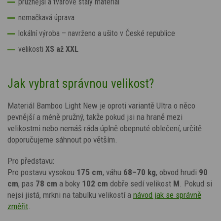
pružnější a tvarově stálý materiál
nemačkavá úprava
lokální výroba
– navrženo a ušito v České republice
velikosti
XS až XXL
Jak vybrat správnou velikost?
Materiál Bamboo Light New je oproti variantě Ultra o něco
pevnější a méně pružný, takže pokud jsi na hraně mezi
velikostmi nebo nemáš ráda úplně obepnuté oblečení, určitě
doporučujeme sáhnout po větším.
Pro představu:
Pro postavu vysokou
175 cm
, váhu
68–70 kg
, obvod hrudi
90
cm
, pas
78 cm
a boky
102 cm
dobře sedí velikost
M
. Pokud si
nejsi jistá, mrkni na tabulku velikostí a
návod jak se správně
změřit
.