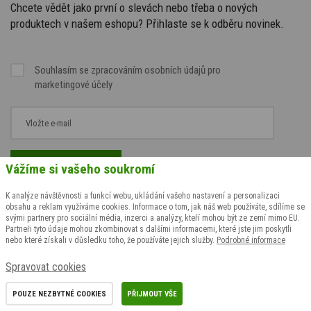
Chcete vědět jako první o slevách nebo třeba o nových
produktech v našem eshopu? Přihlaste se k odběru novinek.
Souhlasím se
zpracováním osobních údajů
pro
marketingové účely
Vážíme si vašeho soukromí
K analýze návštěvnosti a funkcí webu, ukládání vašeho nastavení a personalizaci
obsahu a reklam využíváme cookies. Informace o tom, jak náš web používáte, sdílíme se
svými partnery pro sociální média, inzerci a analýzy, kteří mohou být ze zemí mimo EU.
Partneři tyto údaje mohou zkombinovat s dalšími informacemi, které jste jim poskytli
nebo které získali v důsledku toho, že používáte jejich služby.
Podrobné informace
Spravovat cookies
POUZE NEZBYTNÉ COOKIES
PŘIJMOUT VŠE