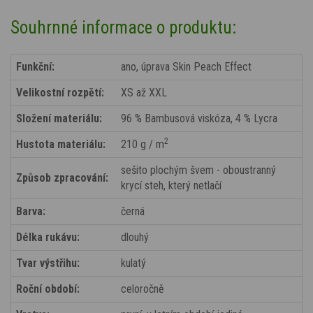
Souhrnné informace o produktu:
Funkční:
ano, úprava Skin Peach Effect
Velikostní rozpětí:
XS až XXL
Složení materiálu:
96 % Bambusová viskóza, 4 % Lycra
2
Hustota materiálu:
210 g / m
sešito plochým švem - oboustranný
Způsob zpracování:
krycí steh, který netlačí
Barva:
černá
Délka rukávu:
dlouhý
Tvar výstřihu:
kulatý
Roční období:
celoročně