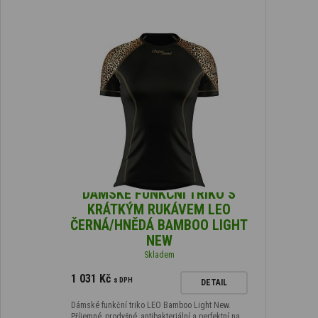
DÁMSKÉ FUNKČNÍ TRIKO S
KRÁTKÝM RUKÁVEM LEO
ČERNÁ/HNĚDÁ BAMBOO LIGHT
NEW
Skladem
1 031 Kč
s DPH
DETAIL
Dámské funkční triko LEO Bamboo Light New.
Příjemné, prodyšné, antibakteriální a perfektní na…