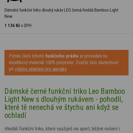
Dámské funkční triko dlouhý rukáv LEO černá/hnědá Bamboo Light
New
1 136 Kč
s DPH
Potisk části tohoto
funkčního prádla
je proveden na
doplňkový materiál 100% polyester. Zvažte tuto skutečnost
při
výběru oblečení pro alergiky
.
Dámské černé funkční triko Leo
Bamboo
Light New s dlouhým rukávem - pohodlí,
které tě nenechá ve štychu ani když se
ochladí
Hledáš funkční triko, které využiješ na sport, běžné nošení i