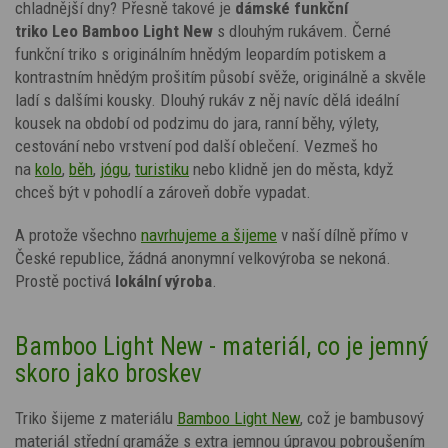
chladnější dny? Přesně takové je
dámské funkční
triko
Leo
Bamboo Light New
s dlouhým rukávem. Černé
funkční triko s
originálním hnědým leopardím potiskem a
kontrastním hnědým prošitím
působí svěže, originálně a skvěle
ladí s dalšími kousky. Dlouhý rukáv z něj navíc dělá ideální
kousek na období od podzimu do jara, ranní běhy, výlety,
cestování nebo vrstvení pod další oblečení. Vezmeš ho
na
kolo
,
běh
,
jógu
,
turistiku
nebo klidně jen do města, když
chceš být v pohodlí a zároveň dobře vypadat.
A protože všechno
navrhujeme a šijeme
v naší dílně přímo v
České republice, žádná anonymní velkovýroba se nekoná.
Prostě poctivá
lokální výroba
.
Bamboo Light New - materiál, co je jemný
skoro jako broskev
Triko šijeme z materiálu
Bamboo Light New
, což je bambusový
materiál střední gramáže s extra jemnou úpravou pobroušením