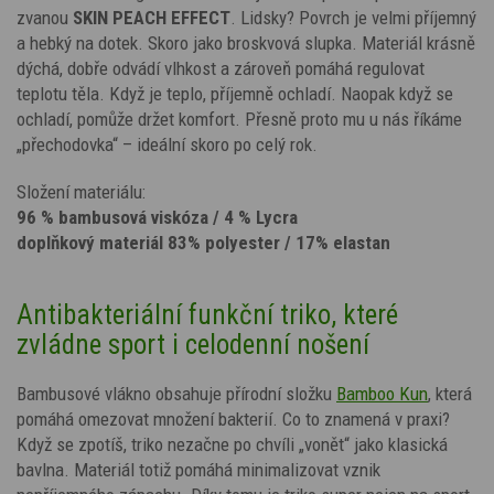
zvanou
SKIN PEACH EFFECT
. Lidsky? Povrch je velmi příjemný
a hebký na dotek. Skoro jako broskvová slupka. Materiál krásně
dýchá, dobře odvádí vlhkost a zároveň pomáhá regulovat
teplotu těla. Když je teplo, příjemně ochladí. Naopak když se
ochladí, pomůže držet komfort. Přesně proto mu u nás říkáme
„přechodovka“ – ideální skoro po celý rok.
Složení materiálu:
96 % bambusová viskóza / 4 % Lycra
doplňkový materiál 83% polyester / 17% elastan
Antibakteriální funkční triko, které
zvládne sport i celodenní nošení
Bambusové vlákno obsahuje přírodní složku
Bamboo Kun
, která
pomáhá omezovat množení bakterií. Co to znamená v praxi?
Když se zpotíš, triko nezačne po chvíli „vonět“ jako klasická
bavlna. Materiál totiž pomáhá minimalizovat vznik