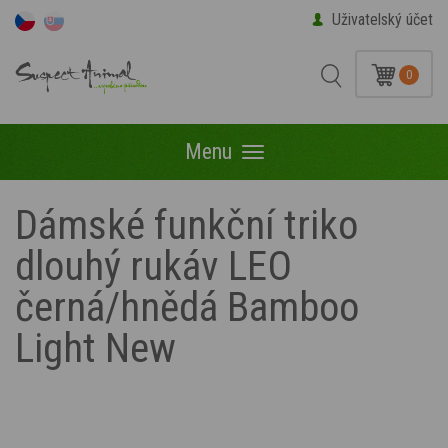
Uživatelský účet
0
Menu
Menu
Dámské funkční triko
dlouhý rukáv LEO
černá/hnědá Bamboo
Light New