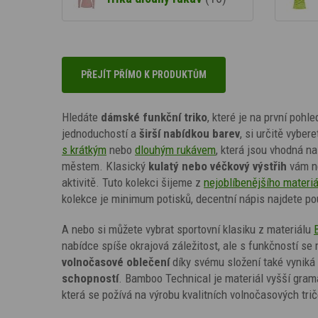
PŘEJÍT PŘÍMO K PRODUKTŮM
Hledáte
dámské funkční triko
, které je na první pohl
jednoduchostí a
širší nabídkou barev
, si určitě vyber
s krátkým
nebo
dlouhým rukávem
, která jsou vhodná n
městem. Klasický
kulatý nebo véčkový výstřih
vám ne
aktivitě. Tuto kolekci šijeme z
nejoblíbenějšího materi
kolekce je minimum potisků, decentní nápis najdete pou
A nebo si můžete vybrat sportovní klasiku z materiálu
nabídce spíše okrajová záležitost, ale s funkčností s
volnočasové
oblečení
díky svému složení také vyniká
schopností
. Bamboo Technical je materiál vyšší gra
která se požívá na výrobu kvalitních volnočasových tri