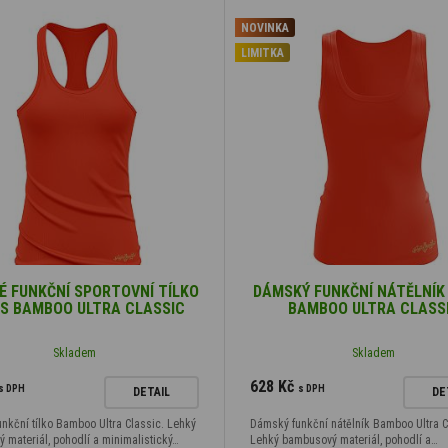
NOVINKA
LIMITKA
 FUNKČNÍ SPORTOVNÍ TÍLKO
DÁMSKÝ FUNKČNÍ NÁTĚLNÍK
S BAMBOO ULTRA CLASSIC
BAMBOO ULTRA CLASS
Skladem
Skladem
628 Kč
s DPH
s DPH
DETAIL
DE
nkční tílko Bamboo Ultra Classic. Lehký
Dámský funkční nátělník Bamboo Ultra C
 materiál, pohodlí a minimalistický…
Lehký bambusový materiál, pohodlí a…