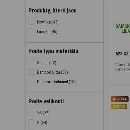
Produkty, které jsou
Novinka
(45
)
DÁMSKÉ
LIL
Limitka
(46
)
Podle typu materiálu
628 Kč
Supplex
(2)
Dámské fu
bambusový
Bamboo Ultra
(53)
Bamboo Technical
(10)
NOVINKA
Podle velikosti
LIMITKA
XS
(52)
S
(64)