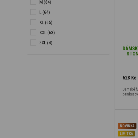
M
(64)
L
(64)
XL
(65)
XXL
(63)
3XL
(4)
DÁMSKÉ
STON
628 Kč
Dámské fu
bambusový
NOVINKA
LIMITKA