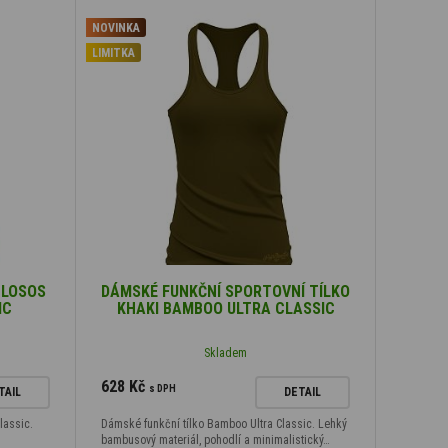
NOVINKA
LIMITKA
 LOSOS
DÁMSKÉ FUNKČNÍ SPORTOVNÍ TÍLKO
IC
KHAKI BAMBOO ULTRA CLASSIC
Skladem
628 Kč
s DPH
TAIL
DETAIL
lassic.
Dámské funkční tílko Bamboo Ultra Classic. Lehký
bambusový materiál, pohodlí a minimalistický…