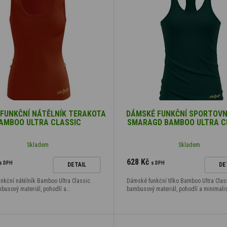
FUNKČNÍ NÁTĚLNÍK TERAKOTA
DÁMSKÉ FUNKČNÍ SPORTOVN
AMBOO ULTRA CLASSIC
SMARAGD BAMBOO ULTRA C
Skladem
Skladem
628 Kč
s DPH
s DPH
DETAIL
DE
nkční nátělník Bamboo Ultra Classic.
Dámské funkční tílko Bamboo Ultra Clas
busový materiál, pohodlí a…
bambusový materiál, pohodlí a minimali