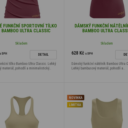
 FUNKČNÍ SPORTOVNÍ TÍLKO
DÁMSKÝ FUNKČNÍ NÁTĚLNÍK
A BAMBOO ULTRA CLASSIC
BAMBOO ULTRA CLASS
Skladem
Skladem
628 Kč
s DPH
s DPH
DETAIL
DE
nkční tílko Bamboo Ultra Classic. Lehký
Dámský funkční nátělník Bamboo Ultra C
 materiál, pohodlí a minimalistický…
Lehký bambusový materiál, pohodlí a…
NOVINKA
LIMITKA