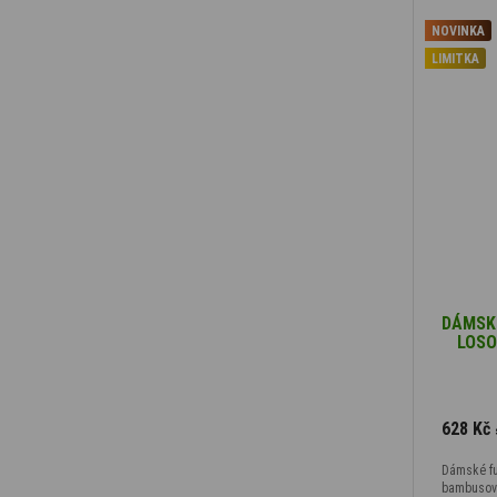
NOVINKA
LIMITKA
DÁMSKÉ
LOSO
628 Kč
Dámské fu
bambusový