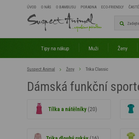
ÚVOD
O NÁS
O BAMBUSU
PORADNA
ECO-FRIENDLY
ČASTÉ
Tipy na nákup
Muži
Ženy
Trika Classic
Suspect Animal
Ženy
Dámská funkční sporto
Tílka a nátělníky
(20)
Trika dlouhý rukáv
(16)