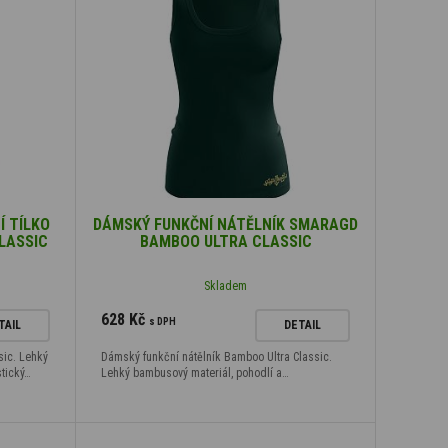
Í TÍLKO
DÁMSKÝ FUNKČNÍ NÁTĚLNÍK SMARAGD
LASSIC
BAMBOO ULTRA CLASSIC
Skladem
628 Kč
s DPH
TAIL
DETAIL
sic. Lehký
Dámský funkční nátělník Bamboo Ultra Classic.
stický…
Lehký bambusový materiál, pohodlí a…