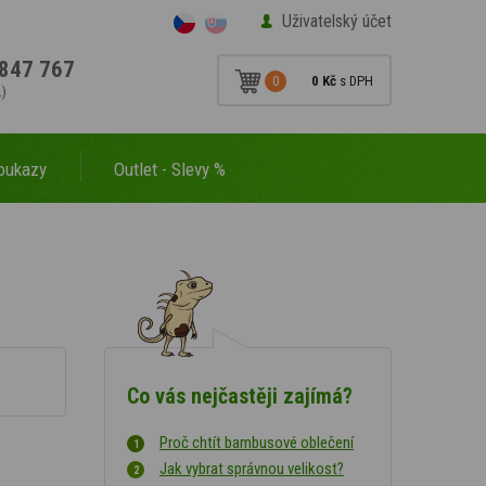
Uživatelský účet
847 767
0
0 Kč
s DPH
.)
oukazy
Outlet - Slevy %
Co vás nejčastěji zajímá?
Proč chtít bambusové oblečení
Jak vybrat správnou velikost?