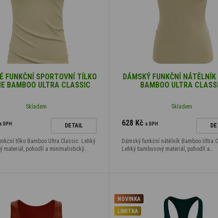
 FUNKČNÍ SPORTOVNÍ TÍLKO
DÁMSKÝ FUNKČNÍ NÁTĚLNÍK
E BAMBOO ULTRA CLASSIC
BAMBOO ULTRA CLASS
Skladem
Skladem
628 Kč
s DPH
s DPH
DETAIL
DE
nkční tílko Bamboo Ultra Classic. Lehký
Dámský funkční nátělník Bamboo Ultra C
 materiál, pohodlí a minimalistický…
Lehký bambusový materiál, pohodlí a…
NOVINKA
LIMITKA