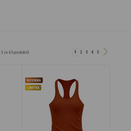
1
2
3
4
5
15
ze 65 produktů
NOVINKA
LIMITKA