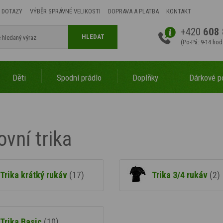
 DOTAZY
VÝBĚR SPRÁVNÉ VELIKOSTI
DOPRAVA A PLATBA
KONTAKT
+420
608 
HLEDAT
(Po-Pá: 9-14 hod
Děti
Spodní prádlo
Doplňky
Dárkové p
vní trika
Trika krátký rukáv
(17)
Trika 3/4 rukáv
(2)
Trika Basic
(10)