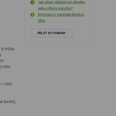
Jak vybrat oblečení pro alergika
nebo citlivou pokožku?
Informace o materiálu Bamboo
Ultra
PŘEJÍT DO PORADNY
y
a trička
y
vní
m této
e v naší
é bavlně,