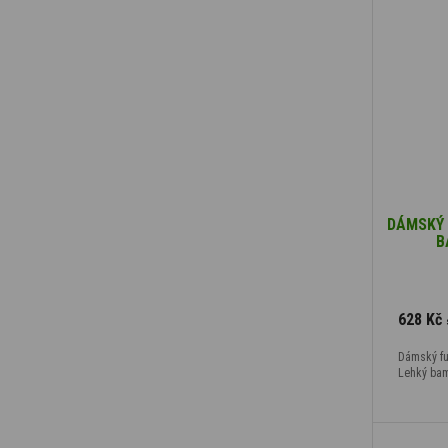
DÁMSKÝ 
B
628 Kč
Dámský fu
Lehký bam