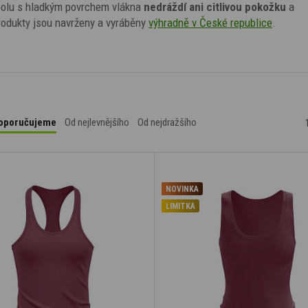
olu s hladkým povrchem vlákna
nedráždí ani citlivou pokožku
a
odukty jsou navrženy a vyráběny
výhradně v České republice
.
oporučujeme
Od nejlevnějšího
Od nejdražšího
NOVINKA
LIMITKA