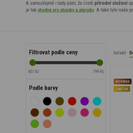
A samozřejmě i tady platí, že čistě
přírodní složení
sp
je tak
vhodné pro atopiky a alergiky
. A také tyto
naše pr
Filtrovat podle ceny
Seřadit
D
431 Kč
799 Kč
NOVINKA
Podle barvy
LIMITKA