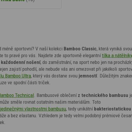
ed méně sportovní? V
naší kolekci
Bamboo Classic
, která vyniká svou
ete to pravé pro vás. Najdete zde sportovně elegantní
tílka a
nátělník
a
každodenní nošení
, do zaměstnání, na sport nebo jen na procházk
jen zajistí pohodlí, ale nebude vás ani omezovat při jakékoli sporto
álu Bamboo Ultra
, který vás dostane svou
jemností
. Důležitým znake
ze ve spodní části triček.
Bamboo Technical
.
Bambusové oblečení
z technického bambusu
j
e může směle rovnat ostatním našim materiálům. Toto
jedinečnými vlastnostmi bambusu
, tedy
unikátní
bakteriostatickou
máže a bez elastanu. Vzhledem je tedy velmi podobný prémiové česan
ček.