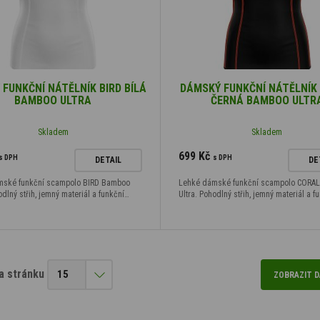
FUNKČNÍ NÁTĚLNÍK BIRD BÍLÁ
DÁMSKÝ FUNKČNÍ NÁTĚLNÍK
BAMBOO ULTRA
ČERNÁ BAMBOO ULTR
Skladem
Skladem
699 Kč
s DPH
s DPH
DETAIL
DE
mské funkční scampolo BIRD Bamboo
Lehké dámské funkční scampolo CORA
odlný střih, jemný materiál a funkční…
Ultra. Pohodlný střih, jemný materiál a f
a stránku
ZOBRAZIT D