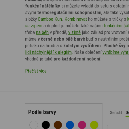
funkční nátělníky
si můžete vyladit do setu s ostatní
svými
termoregulačními schopnostmi
, ale také vys
složky
Bamboo Kun
.
Kombinovat
ho můžete s tričky s
se zipem
a doplnit je můžete také našimi
funkčními šá
třeba
na běh
v přírodě,
v zimě
jako základ pro vrstvení
máme
v černé nebo bílé barvě
buď s neutrálním proši
potisku na hrudi a s
kulatým výstřihem
.
Ploché švy
n
lidi náchylnější k alegiím
. Naše oblečení
vyrábíme výhr
vhodné je také
pro každodenní nošení
.
Přečíst více
Podle barvy
Seřadit
D