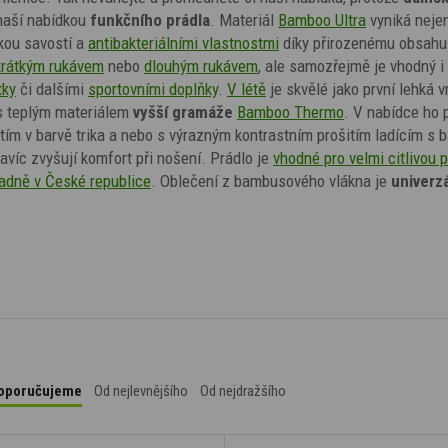
 naší nabídkou
funkčního prádla
. M
ateriál
Bamboo Ultra
vyniká neje
okou savostí a
antibakteriálními vlastnostmi
díky přirozenému obsahu 
krátkým rukávem
nebo
dlouhým rukávem
, ale samozřejmě je vhodný i
tky
či dalšími
sportovními doplňky
.
V létě
je skvělé jako první lehká v
 s teplým materiálem
vyšší gramáže
Bamboo Thermo
. V nabídce ho
p
tím v barvě trika a nebo s výrazným kontrastním prošitím ladícím s 
avíc zvyšují komfort při nošení.
Prádlo je
vhodné pro velmi citlivou 
adně v České republice
. Oblečení z bambusového vlákna je
univerzá
oporučujeme
Od nejlevnějšího
Od nejdražšího