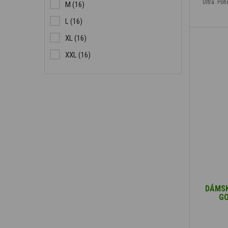
Ultra. Poh
M
(16)
L
(16)
XL
(16)
XXL
(16)
DÁMSK
GO