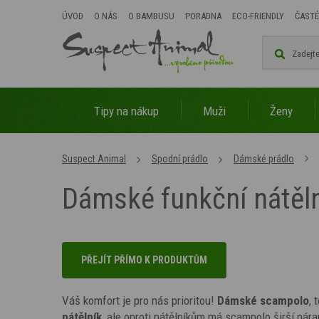
ÚVOD
O NÁS
O BAMBUSU
PORADNA
ECO-FRIENDLY
ČASTÉ
Tipy na nákup
Muži
Ženy
Suspect Animal
Spodní prádlo
Dámské prádlo
Dámské funkční nátěl
PŘEJÍT PŘÍMO K PRODUKTŮM
Váš komfort je pro nás prioritou!
Dámské scampolo
, 
nátělník
, ale oproti nátělníkům má scampolo širší nár