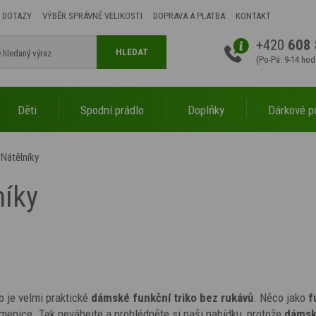
 DOTAZY
VÝBĚR SPRÁVNÉ VELIKOSTI
DOPRAVA A PLATBA
KONTAKT
+420
608 
HLEDAT
(Po-Pá: 9-14 hod
Děti
Spodní prádlo
Doplňky
Dárkové p
Nátělníky
níky
to je velmi praktické
dámské
funkční triko bez rukávů
. Něco jako
f
amenice. Tak neváhejte a prohlédněte si naši nabídku, protože
dáms