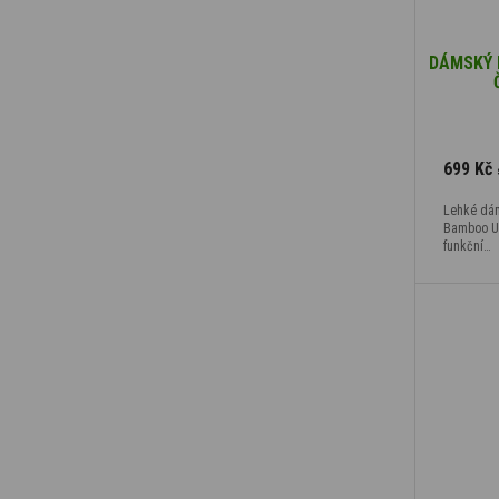
DÁMSKÝ 
699 Kč
Lehké dá
Bamboo Ult
funkční…