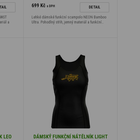
699 Kč
s DPH
TAIL
DETAIL
RAST
Lehké dámské funkční scampolo NEON Bamboo
riál a
Ultra. Pohodlný střih, jemný materiál a funkční…
K LEO
DÁMSKÝ FUNKČNÍ NÁTĚLNÍK LIGHT