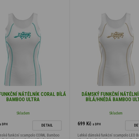
FUNKČNÍ NÁTĚLNÍK CORAL BÍLÁ
DÁMSKÝ FUNKČNÍ NÁTĚLNÍ
BAMBOO ULTRA
BÍLÁ/HNĚDÁ BAMBOO UL
Skladem
Skladem
699 Kč
s DPH
s DPH
DETAIL
DE
mské funkční scampolo CORAL Bamboo
Lehké dámské funkční scampolo LEO 