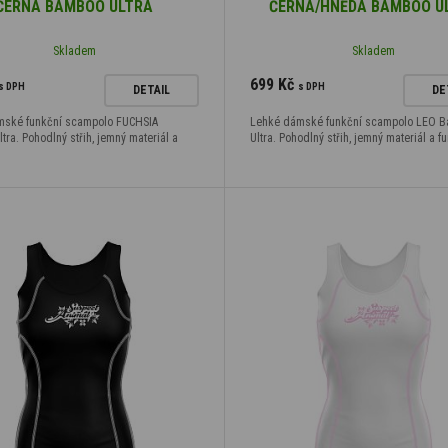
ČERNÁ BAMBOO ULTRA
ČERNÁ/HNĚDÁ BAMBOO U
Skladem
Skladem
699 Kč
s DPH
s DPH
DETAIL
DE
mské funkční scampolo FUCHSIA
Lehké dámské funkční scampolo LEO 
ra. Pohodlný střih, jemný materiál a
Ultra. Pohodlný střih, jemný materiál a f