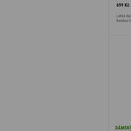
699 Kč
Lehké dá
Bamboo Ult
DÁMSKÝ