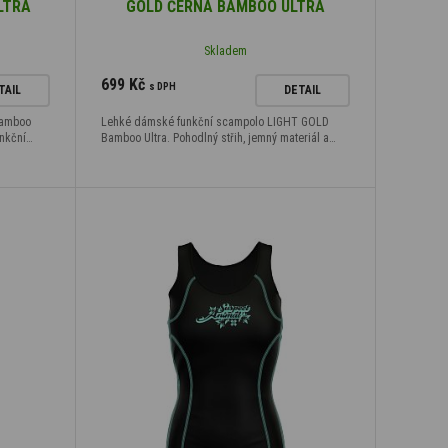
LTRA
GOLD ČERNÁ BAMBOO ULTRA
Skladem
699 Kč
s DPH
TAIL
DETAIL
Bamboo
Lehké dámské funkční scampolo LIGHT GOLD
unkční…
Bamboo Ultra. Pohodlný střih, jemný materiál a…