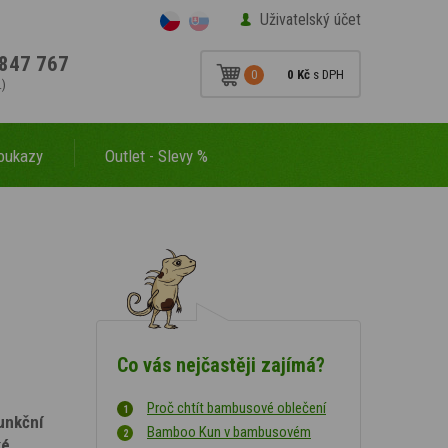
Uživatelský účet
847 767
0
0 Kč
s DPH
.)
oukazy
Outlet - Slevy %
Co vás nejčastěji zajímá?
Proč chtít bambusové oblečení
unkční
Bamboo Kun v bambusovém
ké