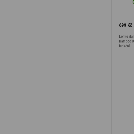
699 Kč
Lehké dá
Bamboo Ult
funkční…