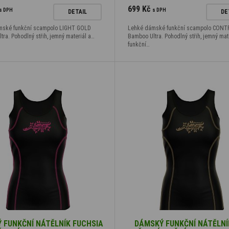
699 Kč
s DPH
s DPH
DETAIL
DE
mské funkční scampolo LIGHT GOLD
Lehké dámské funkční scampolo CONT
ra. Pohodlný střih, jemný materiál a…
Bamboo Ultra. Pohodlný střih, jemný mate
funkční…
 FUNKČNÍ NÁTĚLNÍK FUCHSIA
DÁMSKÝ FUNKČNÍ NÁTĚLNÍ