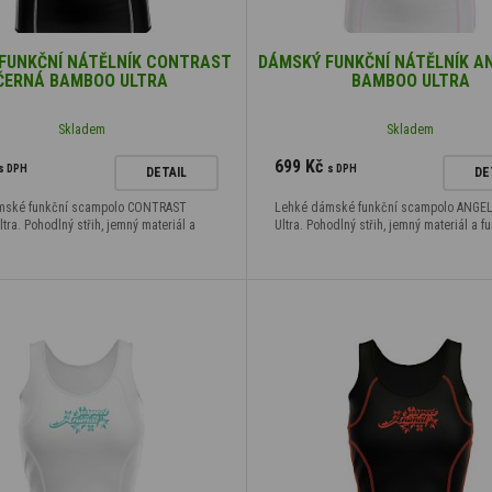
FUNKČNÍ NÁTĚLNÍK CONTRAST
DÁMSKÝ FUNKČNÍ NÁTĚLNÍK AN
ČERNÁ BAMBOO ULTRA
BAMBOO ULTRA
Skladem
Skladem
699 Kč
s DPH
s DPH
DETAIL
DE
mské funkční scampolo CONTRAST
Lehké dámské funkční scampolo ANGE
ra. Pohodlný střih, jemný materiál a
Ultra. Pohodlný střih, jemný materiál a f