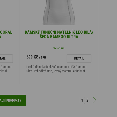
 CORAL
DÁMSKÝ FUNKČNÍ NÁTĚLNÍK LEO BÍLÁ/
A
ŠEDÁ BAMBOO ULTRA
Skladem
699 Kč
s DPH
TAIL
DETAIL
L Bamboo
Lehké dámské funkční scampolo LEO Bamboo
unkční…
Ultra. Pohodlný střih, jemný materiál a funkční…
1
2
ALŠÍ PRODUKTY