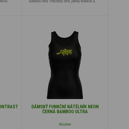
unkční…
Bamboo Ultra. Pohodlný střih, jemný materiál a…
CONTRAST
DÁMSKÝ FUNKČNÍ NÁTĚLNÍK NEON
ČERNÁ BAMBOO ULTRA
Skladem