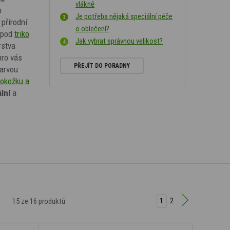
vlákně
n
Je potřeba nějaká speciální péče
přírodní
o oblečení?
 pod
triko
Jak vybrat správnou velikost?
rstva
ro vás
PŘEJÍT DO PORADNY
barvou
pokožku a
lní
a
1
2
15
ze 16 produktů