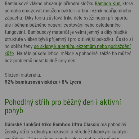
Bambusové vlákno obsahuje přírodní složku
Bamboo Kun
, která
pomáhá omezovat množení bakterií a tím i vznik nepříjemného
zápachu. Díky tomu zůstává triko déle svěží nejen při sportu,
ale i během běžného nošení, cestování nebo celodenního
fungování. Bambusový materiál je velmi jemný a díky hladké
struktuře vláken bývá příjemný i pro citlivější pokožku. Často si
ho oblíbí ženy
se sklony k alergiím, ekzémům nebo podráždění
kůže
. Na těle působí lehce, měkce a pohodlně, takže ho můžeš
bez problémů nosit klidně celý den.
Složení materiálu:
92% bambusová viskóza / 8% Lycra
Pohodlný střih pro běžný den i aktivní
pohyb
Dámské funkční triko Bamboo Ultra Classic
má pohodlný
ženský střih s dlouhým rukávem a středně hlubokým kulatým
výstřihem. Díky pružnému materiálu se dobře přizpůsobí