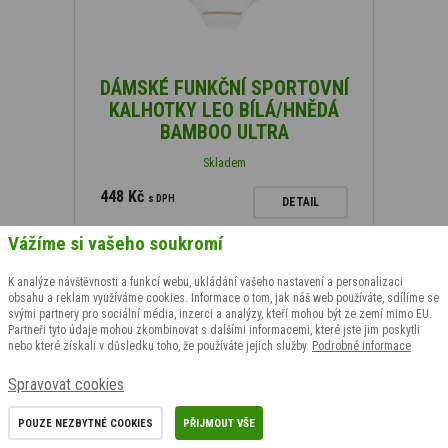
DÁMSKÉ FUNKČNÍ SPORTOVNÍ
KALHOTKY LEO BÍLÁ/HNĚDÁ
BAMBOO ULTRA
Skladem
448 Kč
s DPH
DETAIL
Pohodlné dámské sportovní kalhotky LEO Bamboo
Vážíme si vašeho soukromí
Ultra. Skvělý odvod vlhkosti, termoregulace a…
K analýze návštěvnosti a funkcí webu, ukládání vašeho nastavení a personalizaci
obsahu a reklam využíváme cookies. Informace o tom, jak náš web používáte, sdílíme se
svými partnery pro sociální média, inzerci a analýzy, kteří mohou být ze zemí mimo EU.
Partneři tyto údaje mohou zkombinovat s dalšími informacemi, které jste jim poskytli
nebo které získali v důsledku toho, že používáte jejich služby.
Podrobné informace
Spravovat cookies
POUZE NEZBYTNÉ COOKIES
PŘIJMOUT VŠE