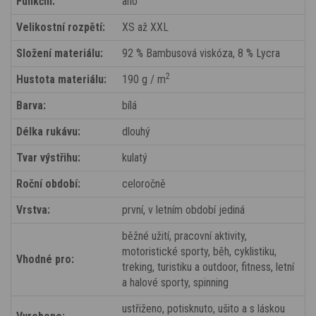
Funkční:
ano
Velikostní rozpětí:
XS až XXL
Složení materiálu:
92 % Bambusová viskóza, 8 % Lycra
2
Hustota materiálu:
190 g / m
Barva:
bílá
Délka rukávu:
dlouhý
Tvar výstřihu:
kulatý
Roční období:
celoročně
Vrstva:
první, v letním období jediná
běžné užití, pracovní aktivity,
motoristické sporty, běh, cyklistiku,
Vhodné pro:
treking, turistiku a outdoor, fitness, letní
a halové sporty, spinning
ustřiženo, potisknuto, ušito a s láskou