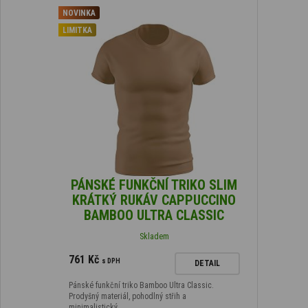
NOVINKA
LIMITKA
PÁNSKÉ FUNKČNÍ TRIKO SLIM
KRÁTKÝ RUKÁV CAPPUCCINO
BAMBOO ULTRA CLASSIC
Skladem
761 Kč
s DPH
DETAIL
Pánské funkční triko Bamboo Ultra Classic.
Prodyšný materiál, pohodlný střih a
minimalistický…