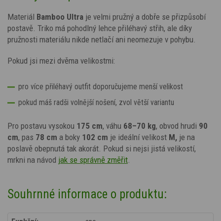
Materiál
Bamboo Ultra
je velmi pružný a dobře se přizpůsobí
postavě. Triko má pohodlný lehce přiléhavý střih, ale díky
pružnosti materiálu nikde netlačí ani neomezuje v pohybu.
Pokud jsi mezi dvěma velikostmi:
pro více přiléhavý outfit doporučujeme menší velikost
pokud máš radši volnější nošení, zvol větší variantu
Pro postavu vysokou
175 cm
, váhu
68–70 kg
, obvod hrudi
90
cm
, pas
78 cm
a boky
102 cm
je ideální velikost
M,
je na
poslavě obepnutá tak akorát.
Pokud si nejsi jistá velikostí,
mrkni na návod
jak se správně změřit
.
Souhrnné informace o produktu: