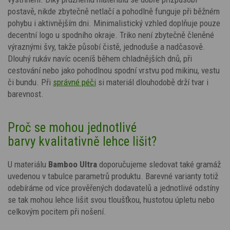
postavě, nikde zbytečně netlačí a pohodlně funguje při běžném
pohybu i aktivnějším dni. Minimalistický vzhled doplňuje pouze
decentní logo u spodního okraje. Triko není zbytečně členěné
výraznými švy, takže působí čistě, jednoduše a nadčasově.
Dlouhý rukáv navíc oceníš během chladnějších dnů, při
cestování nebo jako pohodlnou spodní vrstvu pod mikinu, vestu
či bundu.
Při
správné péči
si materiál dlouhodobě drží tvar i
barevnost.
Proč se mohou jednotlivé
barvy kvalitativně lehce lišit?
U materiálu
Bamboo Ultra
doporučujeme sledovat také gramáž
uvedenou v tabulce parametrů produktu. Barevné varianty totiž
odebíráme od více prověřených dodavatelů a jednotlivé odstíny
se tak mohou lehce lišit svou tloušťkou, hustotou úpletu nebo
celkovým pocitem při nošení.