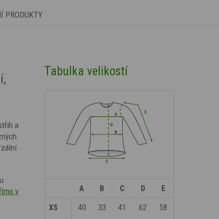
NÍ PRODUKTY
Tabulka velikostí
í,
třih a
zných
rzální
mu
A
B
C
D
E
římo v
XS
40
33
41
62
58