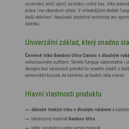
cestování, lehčí sport, turistiku i volný čas. Díky j
práce i na víkendové výlety. V chladnějším období fungu
další oblečení. Nepůsobí zbytečně technicky ani sport
šatníku.
Univerzální základ, který snadno sla
Červené triko Bamboo Ultra Classic s dlouhým ruk
volnočasovým outfitem. Skvěle funguje samostatně i j
designu bez výrazných potisků ho snadno sladíš s dal
univerzální kousek, ke kterému se budeš ráda vracet.
Hlavní vlastnosti produktu
dámské funkční triko s dlouhým rukávem
a kulatý
bambusový materiál
Bamboo Ultra
lehký, prodyšný a velmi jemný materiál