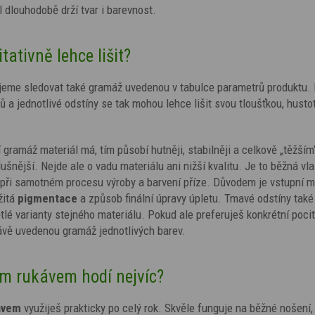
l dlouhodobě drží tvar i barevnost.
tativně lehce lišit?
jeme sledovat také gramáž uvedenou v tabulce parametrů produktu.
 a jednotlivé odstíny se tak mohou lehce lišit svou tloušťkou, husto
gramáž materiál má, tím působí hutněji, stabilněji a celkově „těžší
ušnější. Nejde ale o vadu materiálu ani nižší kvalitu. Je to běžná vl
 při samotném procesu výroby a barvení příze.
Důvodem je vstupní ma
žitá
pigmentace
a způsob finální úpravy úpletu. Tmavé odstíny
také
tlé varianty stejného materiálu.
Pokud ale preferuješ konkrétní pocit
rávě uvedenou gramáž jednotlivých barev.
m rukávem hodí nejvíc?
ávem
využiješ prakticky po celý rok. Skvěle funguje na běžné nošení,