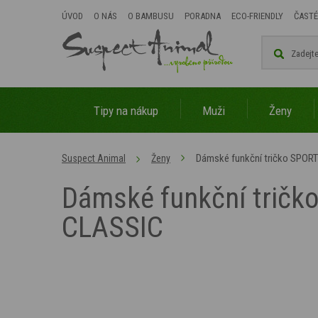
ÚVOD
O NÁS
O BAMBUSU
PORADNA
ECO-FRIENDLY
ČASTÉ
Tipy na nákup
Muži
Ženy
Dámské funkční tričko SPORT
Suspect Animal
Ženy
Dámské funkční tričk
CLASSIC