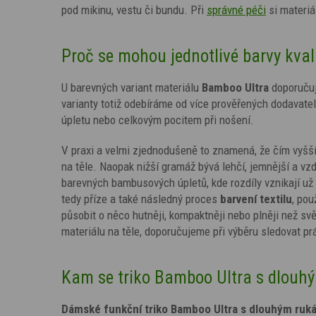
pod mikinu, vestu či bundu.
Při
správné péči
si materiá
Proč se mohou jednotlivé barvy kvali
U barevných variant materiálu
Bamboo Ultra
doporuču
varianty totiž odebíráme od více prověřených dodavatelů
úpletu nebo celkovým pocitem při nošení.
V praxi a velmi zjednodušeně to znamená, že čím vyšší 
na těle. Naopak nižší gramáž bývá lehčí, jemnější a vzd
barevných bambusových úpletů, kde rozdíly vznikají už
tedy příze a také následný proces
barvení textilu
, pou
působit o něco hutněji, kompaktněji nebo plněji než svě
materiálu na těle, doporučujeme při výběru sledovat p
Kam se triko Bamboo Ultra s dlouhý
Dámské funkční triko Bamboo Ultra s dlouhým ruk