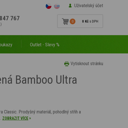
Uživatelský účet
847 767
0
0 Kč
s DPH
.)
oukazy
Outlet - Slevy %
Vytisknout stránku
ená Bamboo Ultra
 Classic. Prodyšný materiál, pohodlný střih a
ů.
»
ZOBRAZIT VÍCE