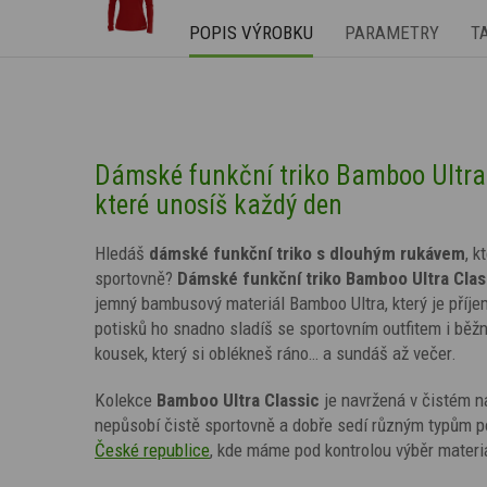
POPIS VÝROBKU
PARAMETRY
T
Dámské funkční triko Bamboo Ultra 
které unosíš každý den
Hledáš
dámské funkční triko s dlouhým rukávem
, 
sportovně?
Dámské funkční triko Bamboo Ultra Clas
jemný bambusový materiál Bamboo Ultra, který je příj
potisků ho snadno sladíš se sportovním outfitem i běž
kousek, který si oblékneš ráno… a sundáš až večer.
Kolekce
Bamboo Ultra Classic
je navržená v čistém n
nepůsobí čistě sportovně a dobře sedí různým typům p
České republice
, kde máme pod kontrolou výběr materiá