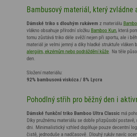
Bambusový materiál, který zvládne 
Dámské triko s dlouhým rukávem
z materiálu
Bamboo
vlákno obsahuje přírodní složku
Bamboo Kun
, která po
tomu zůstává triko déle svěží nejen při sportu, ale i
materiál je velmi jemný a díky hladké struktuře vláken b
alergiím, ekzémům nebo podráždění kůže
. Na těle půs
den.
Složení materiálu:
92% bambusová viskóza / 8% Lycra
Pohodlný střih pro běžný den i aktiv
Dámské funkční triko Bamboo Ultra Classic
má poho
Díky pružnému materiálu se dobře přizpůsobí postavě, 
dni. Minimalistický vzhled doplňuje pouze decentní log
čistě, jednoduše a nadčasově. Dlouhý rukáv navíc ocen