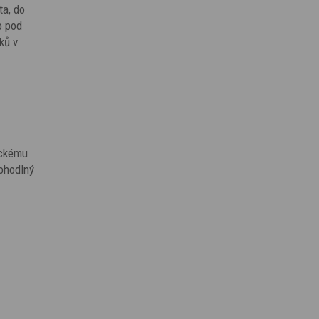
ta, do
o pod
ků v
ickému
ohodlný