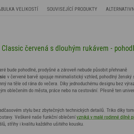
ABULKA VELIKOSTÍ
SOUVISEJÍCÍ PRODUKTY
ALTERNATIV
Classic červená s dlouhým rukávem - pohodl
které bude pohodlné, prodyšné a zároveň nebude působit přehnaně
sic
v červené barvě spojuje minimalistický vzhled, pohodlný ženský s
emný na těle od rána do večera. Díky jednoduchému designu bez výra
ným oblečením do města, práce nebo na cestování. Přesně ten unive
adčasovém stylu bez zbytečných technických detailů. Triko díky to
ostavy. Veškeré naše funkční oblečení
vzniká v malé rodinné dílně p
lů, střihy i kvalitu každého ušitého kousku.