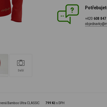
Potřebujet
+420
608 847
objednavky@m
Další
ervená Bamboo Ultra CLASSIC
799 Kč
s DPH