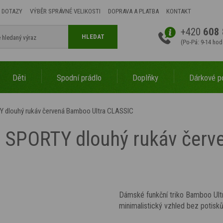
 DOTAZY
VÝBĚR SPRÁVNÉ VELIKOSTI
DOPRAVA A PLATBA
KONTAKT
+420
608 
HLEDAT
(Po-Pá: 9-14 hod
Děti
Spodní prádlo
Doplňky
Dárkové p
Y dlouhý rukáv červená Bamboo Ultra CLASSIC
o SPORTY dlouhý rukáv červ
Dámské funkční triko Bamboo Ultra
minimalistický vzhled bez potisk