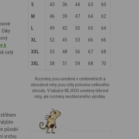
S
43
36
44
63
60
M
46
39
47
64
62
usové
L
49
42
50
65
64
 Díky
sový
XL
52
45
53
66
66
ny k
XXL
55
48
56
67
68
ně celý
3XL
58
51
59
68
70
Rozměry jsou uvedené v centimetrech a
obvodové míry jsou vždy polovina celkového
obvodu. V tabulce NEJSOU uvedeny tělesné
míry, ale rozměry neoblečeného výrobku.
ýstřihem.
vnějším
že působí
í vrstvu