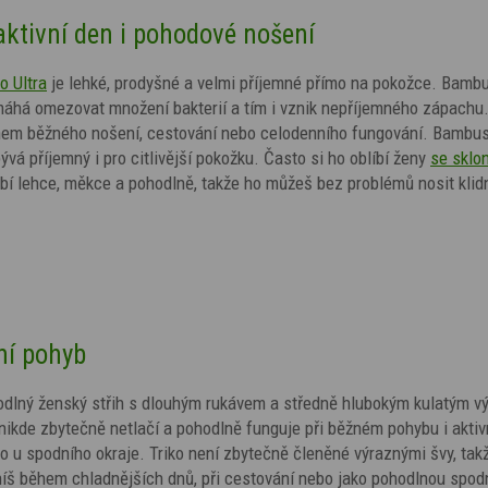
aktivní den i pohodové nošení
 Ultra
je lehké, prodyšné a velmi příjemné přímo na pokožce. Bamb
máhá omezovat množení bakterií a tím i vznik nepříjemného zápachu.
 během běžného nošení, cestování nebo celodenního fungování. Bambu
ývá příjemný i pro citlivější pokožku. Často si ho oblíbí ženy
se sklo
obí lehce, měkce a pohodlně, takže ho můžeš bez problémů nosit klid
ní pohyb
dlný ženský střih s dlouhým rukávem a středně hlubokým kulatým v
nikde zbytečně netlačí a pohodlně funguje při běžném pohybu i akti
o u spodního okraje. Triko není zbytečně členěné výraznými švy, tak
íš během chladnějších dnů, při cestování nebo jako pohodlnou spodn