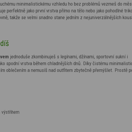
ednoduchému minimalistickému vzhledu ho bez problémů vezmeš do měs
je perfektně jako první vrstva přímo na tělo nebo jako pohodlné trik
ovně, takže se velmi snadno stane jedním z nejuniverzálnějších kous
díš
ávem
jednoduše zkombinuješ s legínami, džínami, sportovní sukní i
ako spodní vrstva během chladnějších dnů. Díky čistému minimalist
ším oblečením a nemusíš nad outfitem zbytečně přemýšlet. Prostě p
m výstřihem