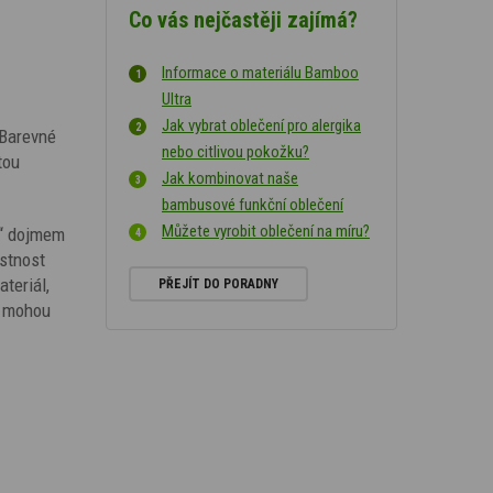
Co vás nejčastěji zajímá?
Informace o materiálu Bamboo
Ultra
Jak vybrat oblečení pro alergika
 Barevné
nebo citlivou pokožku?
tou
Jak kombinovat naše
bambusové funkční oblečení
Můžete vyrobit oblečení na míru?
m“ dojmem
astnost
teriál,
PŘEJÍT DO PORADNY
mohou