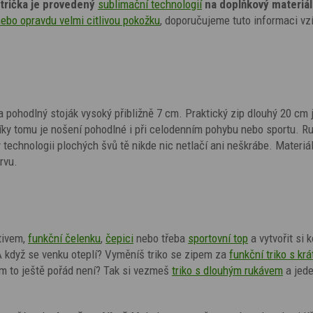
trička je provedený
sublimační technologií
na doplňkový materiál
nebo opravdu velmi citlivou pokožku
, doporučujeme tuto informaci vzí
 a pohodlný stoják vysoký přibližně 7 cm. Praktický zip dlouhý 20 cm 
Díky tomu je nošení pohodlné i při celodenním pohybu nebo sportu. R
 technologii plochých švů tě nikde nic netlačí ani neškrábe. Materiá
rvu.
tivem,
funkční čelenku
,
čepici
nebo třeba
sportovní top
a vytvořit si 
 když se venku oteplí? Vyměníš triko se zipem za
funkční triko s kr
ium to ještě pořád není? Tak si vezmeš
triko s dlouhým rukávem
a jed