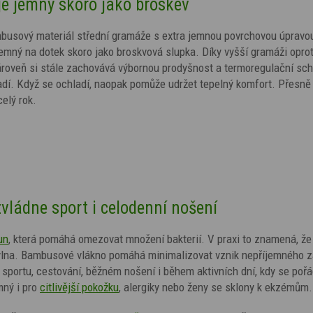
je jemný skoro jako broskev
mbusový materiál střední gramáže s extra jemnou povrchovou úpravo
íjemný na dotek skoro jako broskvová slupka. Díky vyšší gramáži oprot
 zároveň si stále zachovává výbornou prodyšnost a termoregulační sc
adí. Když se ochladí, naopak pomůže udržet tepelný komfort. Přesně
elý rok.
zvládne sport i celodenní nošení
un
, která pomáhá omezovat množení bakterií. V praxi to znamená, že
 bavlna. Bambusové vlákno pomáhá minimalizovat vznik nepříjemného 
 sportu, cestování, běžném nošení i během aktivních dní, kdy se poř
mný i pro
citlivější pokožku
, alergiky nebo ženy se sklony k ekzémům.