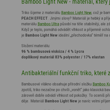
Bamboo Light New - materiál, který 
Triko šijeme z materiálu
Bamboo Light New
, což je ba
PEACH EFFECT
. Jinými slovy? Materiál je hebký a př
materiálu
Bamboo Ultra
působí na těle stabilněji, ale
Když je teplo, pomáhá odvádět vlhkost a příjemně ochl
je
Bamboo Light New
ideální „přechodovka“ téměř na c
Složení materiálu:
96 % bambusová viskóza / 4 % Lycra
doplňkový materiál 83% polyester / 17% elastan
Antibakteriální funkční triko, které 
Bambusové vlákno obsahuje přírodní složku
Bamboo K
zpotíš, triko nezačne po chvíli „vonět“ jako klasická
zároveň dobře odvádí vlhkost od pokožky. To oceníš při
děje. Materiál
Bamboo Light New
je navíc velmi příje