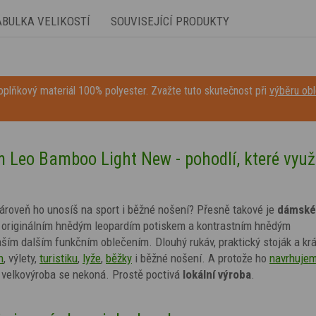
ABULKA VELIKOSTÍ
SOUVISEJÍCÍ PRODUKTY
plňkový materiál 100% polyester. Zvažte tuto skutečnost při
výběru obl
m Leo
Bamboo Light New - pohodlí, které využ
 zároveň ho unosíš na sport i běžné nošení? Přesně takové je
dámské
originálním hnědým leopardím potiskem a kontrastním hnědým
aším dalším funkčním oblečením. Dlouhý rukáv, praktický stoják a krá
h
, výlety,
turistiku
,
lyže
,
běžky
i běžné nošení. A protože ho
navrhujem
 velkovýroba se nekoná. Prostě poctivá
lokální výroba
.