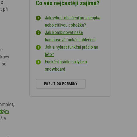
 z
Co vás nejčastěji zajímá?
t při
Jak vybrat oblečení pro alergika
nebo citlivou pokožku?
Jak kombinovat naše
bambusové funkční oblečení
Jak si vybrat funkční prádlo na
je
léto?
ukávy
Funkční prádlo na lyže a
l se
snowboard
PŘEJÍT DO PORADNY
komplet,
átkým
eš v