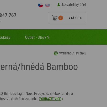
Uživatelský účet
847 767
0
0 Kč
s DPH
.)
oukazy
Outlet - Slevy %
Vytisknout stránku
 černá/hnědá Bamboo
O Bamboo Light New. Prodyšné, antibakteriální a
í bez zbytečného zápachu.
»
ZOBRAZIT VÍCE