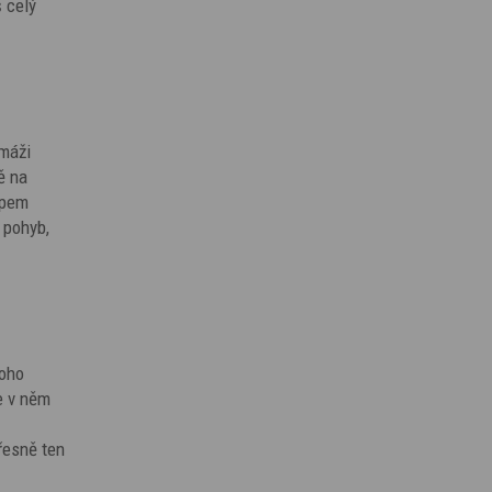
 celý
amáži
ě na
ipem
 pohyb,
noho
e v něm
řesně ten