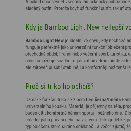
A pokud chceš vidět všechny ladící kousky pohromadě,
sladěný outfit. Protože když už funkční outfit, tak ať sto
Kdy je Bamboo Light New nejlepší v
Bamboo Light New
je ideální ve chvíli, kdy nechceš an
funguje perfektně jako univerzální funkční oblečení pr
přechodné období, ranní nebo večerní sport, turistiku,
navíc umožňuje snadno regulovat odvětrání podle aktuál
ale zároveň působí stabilněji a komfortněji než tenší le
Proč si triko ho oblíbíš?
Dámské funkční triko se zipem
Leo černá/hnědá
Bamb
univerzálního kousku. Materiál je příjemný na těle, pr
budeš cítit komfortně během sportu i běžného dne. Dlouh
chladnějšího počasí nebo na vrstvení. Triko je lehké, 
typ oblečení, které si ráno oblékneš… a večer zjistíš, 