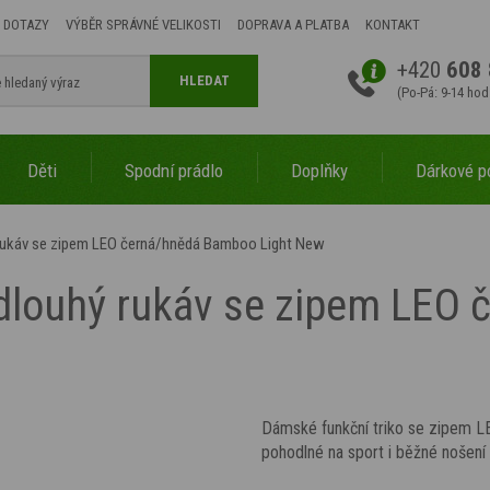
 DOTAZY
VÝBĚR SPRÁVNÉ VELIKOSTI
DOPRAVA A PLATBA
KONTAKT
+420
608 
HLEDAT
(Po-Pá: 9-14 hod
Děti
Spodní prádlo
Doplňky
Dárkové p
 rukáv se zipem LEO černá/hnědá Bamboo Light New
 dlouhý rukáv se zipem LEO
Dámské funkční triko se zipem LE
pohodlné na sport i běžné nošen