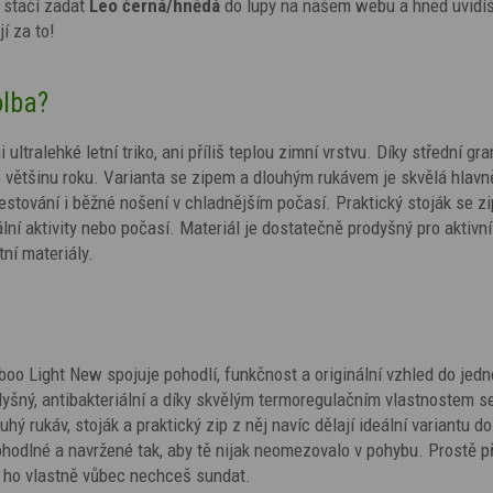
 stačí zadat
Leo černá/hnědá
do lupy na našem webu a hned uvidíš
jí za to!
olba?
i ultralehké letní triko, ani příliš teplou zimní vrstvu. Díky střední gr
o většinu roku. Varianta se zipem a dlouhým rukávem je skvělá hlavn
 cestování i běžné nošení v chladnějším počasí. Praktický stoják se z
ní aktivity nebo počasí. Materiál je dostatečně prodyšný pro aktivní
tní materiály.
oo Light New spojuje pohodlí, funkčnost a originální vzhled do jed
odyšný, antibakteriální a díky skvělým termoregulačním vlastnostem s
ý rukáv, stoják a praktický zip z něj navíc dělají ideální variantu do
pohodlné a navržené tak, aby tě nijak neomezovalo v pohybu. Prostě p
že ho vlastně vůbec nechceš sundat.