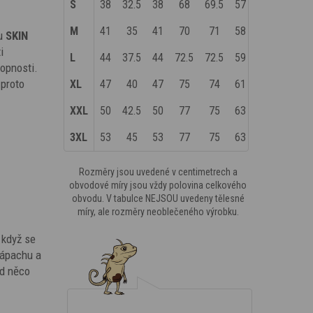
S
38
32.5
38
68
69.5
57
M
41
35
41
70
71
58
u
SKIN
i
L
44
37.5
44
72.5
72.5
59
hopnosti.
 proto
XL
47
40
47
75
74
61
XXL
50
42.5
50
77
75
63
3XL
53
45
53
77
75
63
Rozměry jsou uvedené v centimetrech a
obvodové míry jsou vždy polovina celkového
obvodu. V tabulce NEJSOU uvedeny tělesné
míry, ale rozměry neoblečeného výrobku.
 když se
zápachu a
ád něco