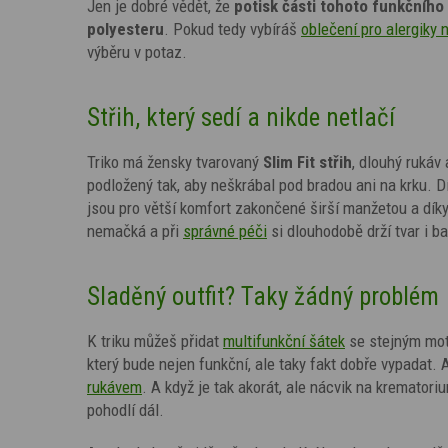
Jen je dobré vědět, že
potisk
části tohoto funkčního 
polyesteru
. Pokud tedy vybíráš
oblečení pro alergiky 
výběru v potaz.
Střih, který sedí a nikde netlačí
Triko má žensky tvarovaný
Slim Fit střih
, dlouhý rukáv
podložený tak, aby neškrábal pod bradou ani na krku. 
jsou pro větší komfort zakončené širší manžetou a díky
nemačká a při
správné péči
si dlouhodobě drží tvar i ba
Sladěný outfit? Taky žádný problém
K triku můžeš přidat
multifunkční šátek
se stejným mo
který bude nejen funkční, ale taky fakt dobře vypadat.
A
rukávem
. A když je tak akorát, ale nácvik na kremator
pohodlí dál.