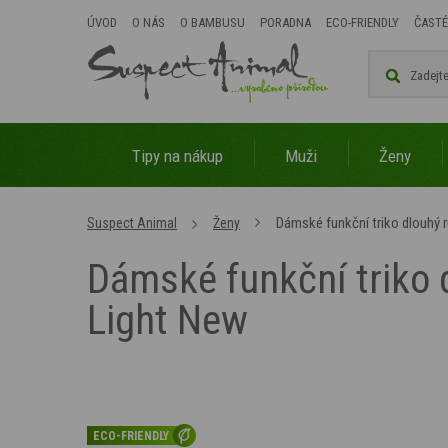
ÚVOD
O NÁS
O BAMBUSU
PORADNA
ECO-FRIENDLY
ČASTÉ
Tipy na nákup
Muži
Ženy
Dámské funkční triko dlouhý
Suspect Animal
Ženy
Dámské funkční triko
Light New
ECO-FRIENDLY