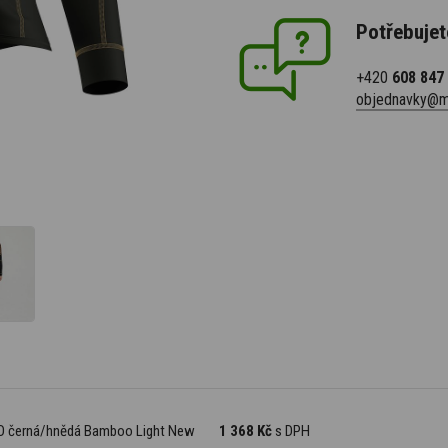
Potřebujet
+420
608 847
objednavky@m
LEO černá/hnědá Bamboo Light New
1 368 Kč
s DPH