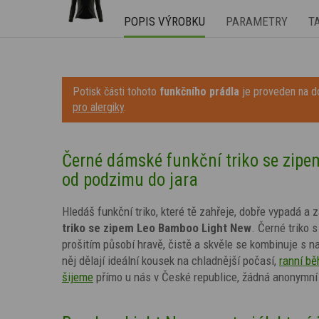
POPIS VÝROBKU
PARAMETRY
T
Potisk části tohoto
funkčního prádla
je proveden na do
pro alergiky
.
Černé dámské funkční triko se zipe
od podzimu do jara
Hledáš funkční triko, které tě zahřeje, dobře vypadá a
triko se zipem Leo Bamboo Light New
. Černé triko s
prošitím
působí hravě, čistě a skvěle se kombinuje s n
něj dělají ideální kousek na chladnější počasí,
ranní bě
šijeme
přímo u nás v České republice, žádná anonymní