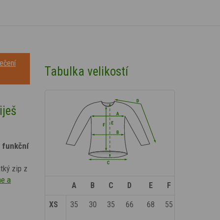
ečení
Tabulka velikostí
iješ
 funkční
tký zip z
e a
A
B
C
D
E
F
XS
35
30
35
66
68
55