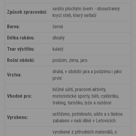
sešito plochým švem - oboustranný
Způsob zpracování:
krycí steh, který netlačí
Barva:
černá
Délka rukávu:
dlouhý
Tvar výstřihu:
kulatý
Roční období:
podzim, zima, jaro
druhá, v období jara a podzimu i jako
Vrstva:
první
běžné užití, pracovní aktivity,
Vhodné pro:
motoristické sporty, běh, cyklistiku,
treking, turistiku, lyže a outdoor
ustřiženo, potisknuto, ušito a s láskou
Vyrobeno:
zabaleno v naší dílně v Letovicích
vyrobené z přírodních materiálů, s