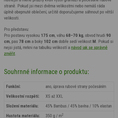
straně. Pokud jsi mezi dvěma velikostmi nebo nemáš ráda
úplně obepnuté oblečení, určitě doporučujeme sáhnout po větší
velikosti.
Pro představu:
Pro postavu vysokou
175 cm
, váhu
68–70 kg
, obvod hrudi
90
cm
, pas
78 cm
a boky
102 cm
dobře sedí velikost
M
. Pokud si
nejsi jistá, mrkni na tabulku velikostí a
návod jak se správně
změřit
.
Souhrnné informace o produktu:
Funkční:
ano, úprava rubové strany počesáním
Velikostní rozpětí:
XS až XXL
Složení materiálu:
45% Bambus / 45% bavlna / 10% elastan
2
Hustota materiálu:
350 g / m