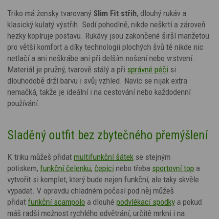
Triko má žensky tvarovaný
Slim Fit střih
, dlouhý rukáv a
klasický kulatý výstřih. Sedí pohodlně, nikde neškrtí a zároveň
hezky kopíruje postavu. Rukávy jsou zakončené širší manžetou
pro větší komfort a díky technologii plochých švů tě nikde nic
netlačí a ani neškrábe ani při delším nošení nebo vrstvení.
Materiál je pružný, tvarově stálý a při
správné péči
si
dlouhodobě drží barvu i svůj vzhled. Navíc se nijak extra
nemačká, takže je ideální i na cestování nebo každodenní
používání.
Sladěný outfit bez zbytečného přemýšlení
K triku můžeš přidat
multifunkční šátek
se stejným
potiskem,
funkční čelenku
,
čepici
nebo třeba
sportovní top
a
vytvořit si komplet, který bude nejen funkční, ale taky skvěle
vypadat. V opravdu chladném počasí pod něj můžeš
přidat
funkční scampolo
a dlouhé
podvlékací spodky
a pokud
máš radši možnost rychlého odvětrání, určitě mrkni i na