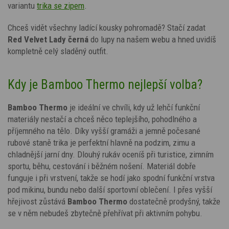
variantu
trika se zipem
.
Chceš vidět všechny ladící kousky pohromadě? Stačí zadat
Red Velvet Lady
černá
do lupy na našem webu a hned uvidíš
kompletně celý sladěný outfit.
Kdy je Bamboo Thermo nejlepší volba?
Bamboo Thermo
je ideální ve chvíli, kdy už lehčí funkční
materiály nestačí a chceš něco teplejšího, pohodlného a
příjemného na tělo. Díky vyšší gramáži a jemně počesané
rubové staně trika je perfektní hlavně na podzim, zimu a
chladnější jarní dny. Dlouhý rukáv oceníš při turistice, zimním
sportu, běhu, cestování i běžném nošení. Materiál dobře
funguje i při vrstvení, takže se hodí jako spodní funkční vrstva
pod mikinu, bundu nebo další sportovní oblečení. I přes vyšší
hřejivost zůstává
Bamboo Thermo
dostatečně prodyšný, takže
se v něm nebudeš zbytečně přehřívat při aktivním pohybu.