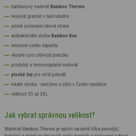
bambusový materiál
Bamboo Thermo
nejvyšší gramáž v naší nabídce
jemně počesaná rubová strana
antibakteriální složka
Bamboo Kun
omezení vzniku zápachu
vhodné i pro citlivější pokožku
prodyšný a termoregulační materiál
ploché švy
pro větší pohodlí
lokální výroba - navrženo a ušito v České republice
velikosti XS až XXL
Jak vybrat správnou velikost?
Materiál Bamboo Thermo je oproti variantě Ultra pevnější,
hutnější a méně pružný kvůli vyšší gramáži a počesané rubové