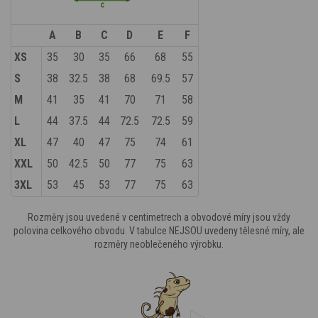
A
B
C
D
E
F
XS
35
30
35
66
68
55
S
38
32.5
38
68
69.5
57
M
41
35
41
70
71
58
L
44
37.5
44
72.5
72.5
59
XL
47
40
47
75
74
61
XXL
50
42.5
50
77
75
63
3XL
53
45
53
77
75
63
Rozměry jsou uvedené v centimetrech a obvodové míry jsou vždy
polovina celkového obvodu. V tabulce NEJSOU uvedeny tělesné míry, ale
rozměry neoblečeného výrobku.