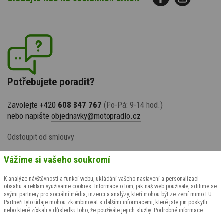
Potřebujete poradit?
Zavolejte +420
608 847 767
(Po-Pá: 9-14 hod.)
nebo napište
objednavky@motopradlo.cz
Odstoupit od smlouvy
Vážíme si vašeho soukromí
K analýze návštěvnosti a funkcí webu, ukládání vašeho nastavení a personalizaci
obsahu a reklam využíváme cookies. Informace o tom, jak náš web používáte, sdílíme se
svými partnery pro sociální média, inzerci a analýzy, kteří mohou být ze zemí mimo EU.
Partneři tyto údaje mohou zkombinovat s dalšími informacemi, které jste jim poskytli
nebo které získali v důsledku toho, že používáte jejich služby.
Podrobné informace
© 2009-2026 suspect animal s.r.o., všechna práva vyhrazena