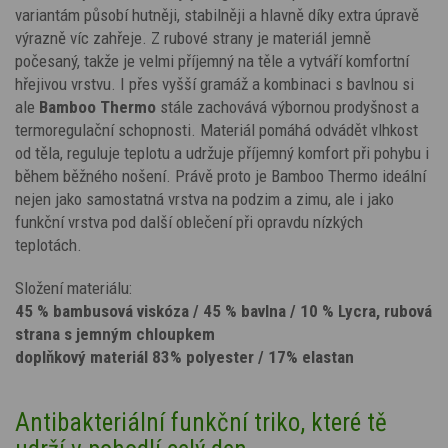
variantám působí hutněji, stabilněji a hlavně díky extra úpravě
výrazně víc zahřeje. Z rubové strany je materiál jemně
počesaný, takže je velmi příjemný na těle a vytváří komfortní
hřejivou vrstvu. I přes vyšší gramáž a kombinaci s bavlnou si
ale
Bamboo Thermo
stále zachovává výbornou prodyšnost a
termoregulační schopnosti. Materiál pomáhá odvádět vlhkost
od těla, reguluje teplotu a udržuje příjemný komfort při pohybu i
během běžného nošení. Právě proto je Bamboo Thermo ideální
nejen jako samostatná vrstva na podzim a zimu, ale i jako
funkční vrstva pod další oblečení při opravdu nízkých
teplotách.
Složení materiálu:
45 % bambusová viskóza / 45 % bavlna / 10 % Lycra, rubová
strana s jemným chloupkem
doplňkový materiál 83% polyester / 17% elastan
Antibakteriální funkční triko, které tě