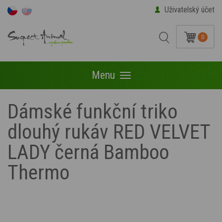
Uživatelský účet
0
Menu
Menu
Dámské funkční triko
dlouhý rukáv RED VELVET
LADY černá Bamboo
Thermo