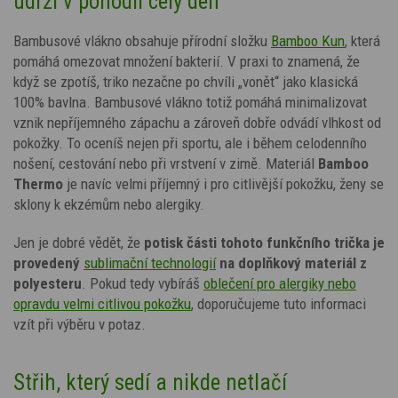
udrží v pohodlí celý den
Bambusové vlákno obsahuje přírodní složku
Bamboo Kun
, která
pomáhá omezovat množení bakterií. V praxi to znamená, že
když se zpotíš, triko nezačne po chvíli „vonět“ jako klasická
100% bavlna. Bambusové vlákno totiž pomáhá minimalizovat
vznik nepříjemného zápachu a zároveň dobře odvádí vlhkost od
pokožky. To oceníš nejen při sportu, ale i během celodenního
nošení, cestování nebo při vrstvení v zimě. Materiál
Bamboo
Thermo
je navíc velmi příjemný i pro citlivější pokožku, ženy se
sklony k ekzémům nebo alergiky.
Jen je dobré vědět, že
potisk
části tohoto funkčního trička je
provedený
sublimační technologií
na doplňkový materiál z
polyesteru
. Pokud tedy vybíráš
oblečení pro alergiky nebo
opravdu velmi citlivou pokožku
, doporučujeme tuto informaci
vzít při výběru v potaz.
Střih, který sedí a nikde netlačí