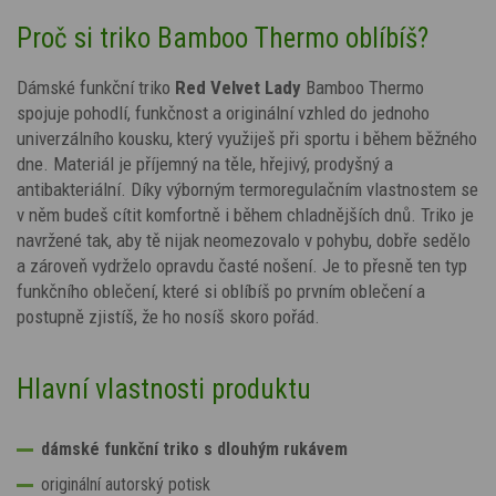
Proč si triko Bamboo Thermo oblíbíš?
Dámské funkční triko
Red Velvet Lady
Bamboo Thermo
spojuje pohodlí, funkčnost a originální vzhled do jednoho
univerzálního kousku, který využiješ při sportu i během běžného
dne. Materiál je příjemný na těle, hřejivý, prodyšný a
antibakteriální. Díky výborným termoregulačním vlastnostem se
v něm budeš cítit komfortně i během chladnějších dnů. Triko je
navržené tak, aby tě nijak neomezovalo v pohybu, dobře sedělo
a zároveň vydrželo opravdu časté nošení. Je to přesně ten typ
funkčního oblečení, které si oblíbíš po prvním oblečení a
postupně zjistíš, že ho nosíš skoro pořád.
Hlavní vlastnosti produktu
dámské funkční triko s dlouhým rukávem
originální autorský potisk