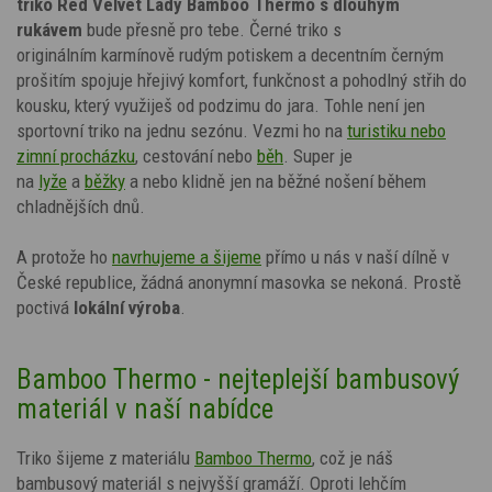
triko Red Velvet Lady Bamboo Thermo s dlouhým
rukávem
bude přesně pro tebe. Černé triko s
originálním
karmínově rudým potiskem
a decentním černým
prošitím
spojuje hřejivý komfort, funkčnost a pohodlný střih do
kousku, který využiješ od podzimu do jara. Tohle není jen
sportovní triko na jednu sezónu. Vezmi ho na
turistiku nebo
zimní procházku
, cestování nebo
běh
. Super je
na
lyže
a
běžky
a nebo klidně jen na běžné nošení během
chladnějších dnů.
A protože ho
navrhujeme a šijeme
přímo u nás v naší dílně v
České republice, žádná anonymní masovka se nekoná. Prostě
poctivá
lokální výroba
.
Bamboo Thermo - nejteplejší bambusový
materiál v naší nabídce
Triko šijeme z materiálu
Bamboo Thermo
, což je náš
bambusový materiál s nejvyšší gramáží. Oproti lehčím