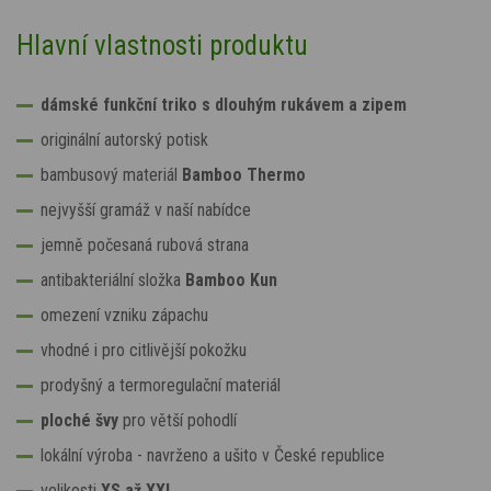
Hlavní vlastnosti produktu
dámské funkční triko s dlouhým rukávem a zipem
originální autorský potisk
bambusový materiál
Bamboo Thermo
nejvyšší gramáž v naší nabídce
jemně počesaná rubová strana
antibakteriální složka
Bamboo Kun
omezení vzniku zápachu
vhodné i pro citlivější pokožku
prodyšný a termoregulační materiál
ploché švy
pro větší pohodlí
lokální výroba - navrženo a ušito v České republice
velikosti
XS až XXL