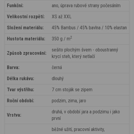
Funkční:
ano, úprava rubové strany počesáním
Velikostní rozpětí:
XS až XXL
Složení materiálu:
45% Bambus / 45% bavlna / 10% elastan
2
Hustota materiálu:
350 g / m
sešito plochým švem - oboustranný
Způsob zpracování:
krycí steh, který netlačí
Barva:
černá
Délka rukávu:
dlouhý
Tvar výstřihu:
7 cm stoják se zipem
Roční období:
podzim, zima, jaro
druhá, v období jara a podzimu i jako
Vrstva:
první
běžné užití, pracovní aktivity,