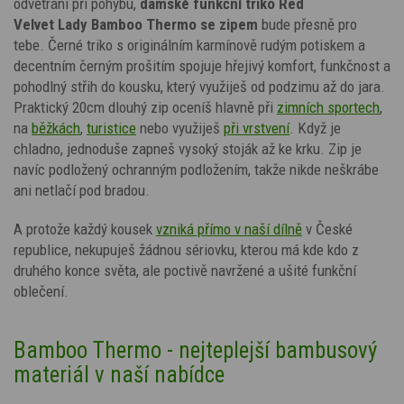
odvětrání při pohybu,
dámské funkční triko Red
Velvet Lady Bamboo Thermo se zipem
bude přesně pro
tebe. Černé triko s
originálním
karmínově rudým potiskem
a
decentním černým prošitím
spojuje hřejivý komfort, funkčnost a
pohodlný střih do kousku, který využiješ od podzimu až do jara.
Praktický 20cm dlouhý zip oceníš hlavně při
zimních sportech
,
na
běžkách
,
turistice
nebo využiješ
při vrstvení
. Když je
chladno, jednoduše zapneš vysoký stoják až ke krku. Zip je
navíc podložený ochranným podložením, takže nikde neškrábe
ani netlačí pod bradou.
A protože každý kousek
vzniká přímo v naší dílně
v České
republice, nekupuješ žádnou sériovku, kterou má kde kdo z
druhého konce světa, ale poctivě navržené a ušité funkční
oblečení.
Bamboo Thermo - nejteplejší bambusový
materiál v naší nabídce