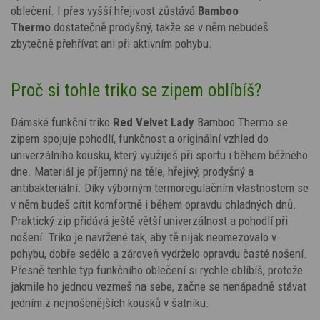
oblečení. I přes vyšší hřejivost zůstává
Bamboo
Thermo
dostatečně prodyšný, takže se v něm nebudeš
zbytečně přehřívat ani při aktivním pohybu.
Proč si tohle triko se zipem oblíbíš?
Dámské funkční triko
Red Velvet Lady
Bamboo Thermo se
zipem spojuje pohodlí, funkčnost a originální vzhled do
univerzálního kousku, který využiješ při sportu i během běžného
dne. Materiál je příjemný na těle, hřejivý, prodyšný a
antibakteriální. Díky výborným termoregulačním vlastnostem se
v něm budeš cítit komfortně i během opravdu chladných dnů.
Praktický zip přidává ještě větší univerzálnost a pohodlí při
nošení. Triko je navržené tak, aby tě nijak neomezovalo v
pohybu, dobře sedělo a zároveň vydrželo opravdu časté nošení.
Přesně tenhle typ funkčního oblečení si rychle oblíbíš, protože
jakmile ho jednou vezmeš na sebe, začne se nenápadně stávat
jedním z nejnošenějších kousků v šatníku.