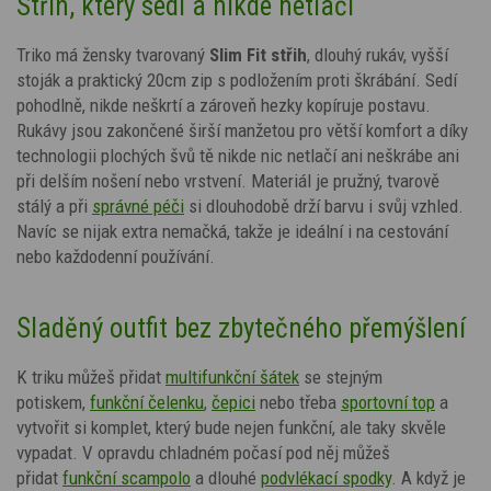
Střih, který sedí a nikde netlačí
Triko má žensky tvarovaný
Slim Fit střih
, dlouhý rukáv, vyšší
stoják a praktický 20cm zip s podložením proti škrábání. Sedí
pohodlně, nikde neškrtí a zároveň hezky kopíruje postavu.
Rukávy jsou zakončené širší manžetou pro větší komfort a díky
technologii plochých švů tě nikde nic netlačí ani neškrábe ani
při delším nošení nebo vrstvení.
Materiál je pružný, tvarově
stálý a při
správné péči
si dlouhodobě drží barvu i svůj vzhled.
Navíc se nijak extra nemačká, takže je ideální i na cestování
nebo každodenní používání.
Sladěný outfit bez zbytečného přemýšlení
K triku můžeš přidat
multifunkční šátek
se stejným
potiskem,
funkční čelenku
,
čepici
nebo třeba
sportovní top
a
vytvořit si komplet, který bude nejen funkční, ale taky skvěle
vypadat. V opravdu chladném počasí pod něj můžeš
přidat
funkční scampolo
a dlouhé
podvlékací spodky
.
A když je