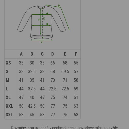
A
B
C
D
E
F
XS
35
30
35
66
68
55
S
38
32.5
38
68
69.5
57
M
41
35
41
70
71
58
L
44
37.5
44
72.5
72.5
59
XL
47
40
47
75
74
61
XXL
50
42.5
50
77
75
63
3XL
53
45
53
77
75
63
Rozměry jsou uvedené v centimetrech a obvodové míry jsou vždy