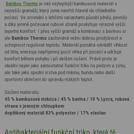
Bamboo Thermo
je náš nejteplejší bambusový materiál s
nejvyšší gramáží, který jsme navrhli hlavně do chladného
počasí. Ve srovnání s lehčími variantami působí plněji, pevněji
a díky jemně počesané rubové straně poskytuje výrazně vyšší
tepelný komfort. I přes vyšší gramáž
a kombinaci s bavlnou
si
ale
Bamboo Thermo
zachovává velmi dobrou prodyšnost a
schopnost regulovat teplotu. Materiál pomáhá odvádět vlhkost
od těla, omezuje nepříjemný pocit vlhka při pocení a udržuje
komfort během pohybu i při delším nošení. Právě proto je
ideální nejen jako samostatné funkční triko na podzim a zimu,
ale také jako spodní vrstva pod mikinu, bundu nebo další
sportovní oblečení do opravdu nízkých teplot.
Složení materiálu:
45 % bambusová viskóza / 45 % bavlna / 10 % Lycra, rubová
strana s jemným chloupkem
doplňkový materiál 83% polyester / 17% elastan
Antibakteriální funkční triko, které tě