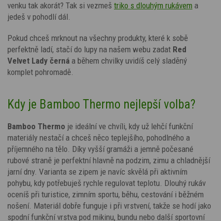
venku tak akorát? Tak si vezmeš
triko s dlouhým rukávem
a
jedeš v pohodlí dál.
Pokud chceš mrknout na všechny produkty, které k sobě
perfektně ladí, stačí do lupy na našem webu zadat
Red
Velvet Lady
černá
a během chvilky uvidíš celý sladěný
komplet pohromadě.
Kdy je Bamboo Thermo nejlepší volba?
Bamboo Thermo
je ideální ve chvíli, kdy už lehčí funkční
materiály nestačí a chceš něco teplejšího, pohodlného a
příjemného na tělo. Díky vyšší gramáži a jemně počesané
rubové straně je perfektní hlavně na podzim, zimu a chladnější
jarní dny. Varianta se zipem je navíc skvělá při aktivním
pohybu, kdy potřebuješ rychle regulovat teplotu. Dlouhý rukáv
oceníš při turistice, zimním sportu, běhu, cestování i běžném
nošení. Materiál dobře funguje i při vrstvení, takže se hodí jako
spodní funkční vrstva pod mikinu, bundu nebo další sportovní