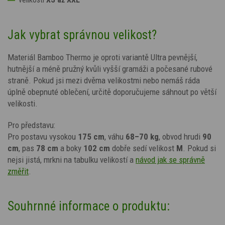
Jak vybrat správnou velikost?
Materiál Bamboo Thermo je oproti variantě Ultra pevnější,
hutnější a méně pružný kvůli vyšší gramáži a počesané rubové
straně. Pokud jsi mezi dvěma velikostmi nebo nemáš ráda
úplně obepnuté oblečení, určitě doporučujeme sáhnout po větší
velikosti.
Pro představu:
Pro postavu vysokou
175 cm
, váhu
68–70 kg
, obvod hrudi
90
cm
, pas
78 cm
a boky
102 cm
dobře sedí velikost
M
. Pokud si
nejsi jistá, mrkni na tabulku velikostí a
návod jak se správně
změřit
.
Souhrnné informace o produktu: