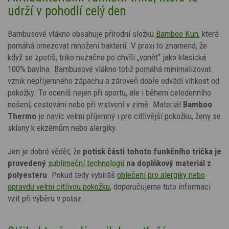
udrží v pohodlí celý den
Bambusové vlákno obsahuje přírodní složku
Bamboo Kun
, která
pomáhá omezovat množení bakterií. V praxi to znamená, že
když se zpotíš, triko nezačne po chvíli „vonět“ jako klasická
100% bavlna. Bambusové vlákno totiž pomáhá minimalizovat
vznik nepříjemného zápachu a zároveň dobře odvádí vlhkost od
pokožky. To oceníš nejen při sportu, ale i během celodenního
nošení, cestování nebo při vrstvení v zimě. Materiál
Bamboo
Thermo
je navíc velmi příjemný i pro citlivější pokožku, ženy se
sklony k ekzémům nebo alergiky.
Jen je dobré vědět, že
potisk
části tohoto funkčního trička je
provedený
sublimační technologií
na doplňkový materiál z
polyesteru
. Pokud tedy vybíráš
oblečení pro alergiky nebo
opravdu velmi citlivou pokožku
, doporučujeme tuto informaci
vzít při výběru v potaz.