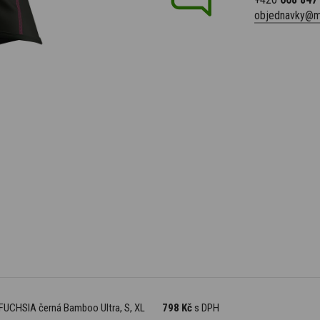
objednavky@m
 FUCHSIA černá Bamboo Ultra, S, XL
798 Kč
s DPH