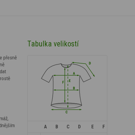
Tabulka velikostí
je přesně
dně
adat
rostě
amáž,
adnějším
A
B
C
D
E
F