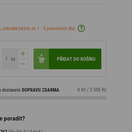
?
, odeslání běžně do 1 - 5 pracovních dnů
PŘIDAT DO KOŠÍKU
ks
0 Kč
/
2 500 Kč
a dostanete
DOPRAVU ZDARMA
.
e poradit?
 767
(Po-Pá: 9-14 hod.)