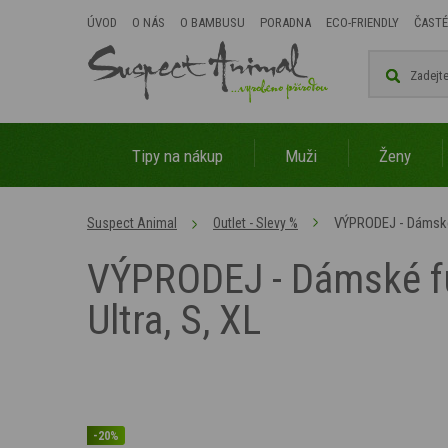
ÚVOD
O NÁS
O BAMBUSU
PORADNA
ECO-FRIENDLY
ČASTÉ
Tipy na nákup
Muži
Ženy
VÝPRODEJ - Dámské 
Suspect Animal
Outlet - Slevy %
VÝPRODEJ - Dámské fu
Ultra, S, XL
-20%