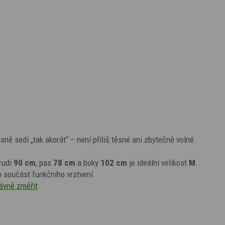
ásně sedí „tak akorát“ – není příliš těsné ani zbytečně volné.
rudi
90 cm
, pas
78 cm
a boky
102 cm
je ideální velikost
M
.
o součást funkčního vrstvení.
rávně změřit
.