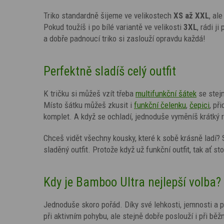
Triko standardně šijeme ve velikostech
XS až XXL
, al
Pokud toužíš i po bílé variantě ve velikosti
3XL
, rádi j
a dobře padnoucí triko si zaslouží opravdu každá!
Perfektně sladíš celý outfit
K tričku si můžeš vzít třeba
multifunkční šátek
se stej
Místo šátku můžeš zkusit i
funkční čelenku
,
čepici
, př
komplet. A když se ochladí, jednoduše vyměníš krátký 
Chceš vidět všechny kousky, které k sobě krásně ladí? 
sladěný outfit. Protože když už funkční outfit, tak ať s
Kdy je Bamboo Ultra nejlepší volba?
Jednoduše skoro pořád. Díky své lehkosti, jemnosti a pr
při aktivním pohybu, ale stejně dobře poslouží i při b