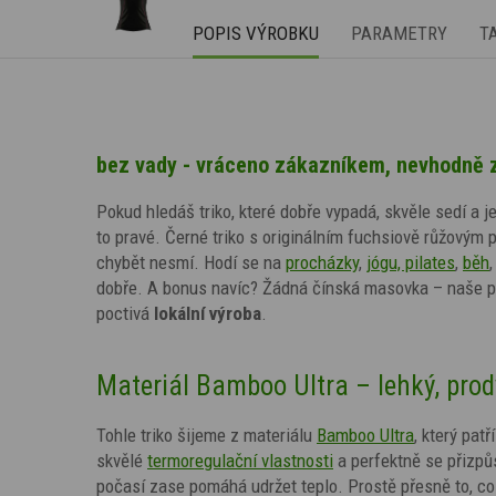
POPIS VÝROBKU
PARAMETRY
T
bez vady - vráceno zákazníkem, nevhodně z
Pokud hledáš triko, které dobře vypadá, skvěle sedí a je
to pravé. Černé triko s originálním fuchsiově růžovým p
chybět nesmí. Hodí se na
procházky
,
jógu, pilates
,
běh
,
dobře. A bonus navíc? Žádná čínská masovka – naše p
poctivá
lokální výroba
.
Materiál Bamboo Ultra – lehký, prod
Tohle triko šijeme z materiálu
Bamboo Ultra
, který pat
skvělé
termoregulační vlastnosti
a perfektně se přizpůs
počasí zase pomáhá udržet teplo. Prostě přesně to, co 