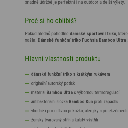
snadné údržbě je perfektní i na outdoor a delší výlety.
Proč si ho oblíbíš?
Pokud hledáš pohodlné
dámské sportovní triko
, kter
našla.
Dámské funkční triko
Fuchsia
Bamboo Ultra
Hlavní vlastnosti produktu
dámské funkční triko s krátkým rukávem
originální autorský potisk
materiál
Bamboo Ultra
s výbornou termoregulací
antibakteriální složka
Bamboo Kun
proti zápachu
vhodné i pro citlivou pokožku, alergiky a při ekzémech
žensky tvarovaný střih a kulatý výstřih