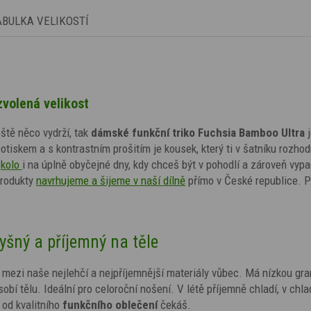
ABULKA VELIKOSTÍ
volená velikost
ště něco vydrží, tak
dámské funkční triko Fuchsia Bamboo Ultra
otiskem a s kontrastním prošitím je kousek, který ti v šatníku rozho
kolo
i na úplně obyčejné dny, kdy chceš být v pohodlí a zároveň vyp
rodukty
navrhujeme a šijeme v naší dílně
přímo v České republice. P
yšný a příjemný na těle
ří mezi naše nejlehčí a nejpříjemnější materiály vůbec. Má nízkou gr
obí tělu. Ideální pro celoroční nošení. V létě příjemně chladí, v chl
od kvalitního
funkčního oblečení
čekáš.