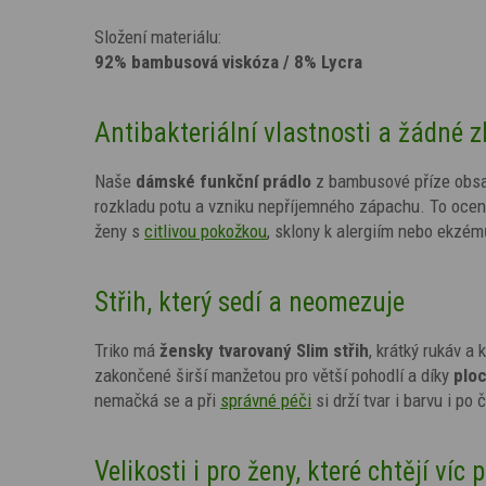
Složení materiálu:
92% bambusová viskóza / 8% Lycra
Antibakteriální vlastnosti a žádné 
Naše
dámské funkční prádlo
z bambusové příze obsah
rozkladu potu a vzniku nepříjemného zápachu. To oceníš
ženy s
citlivou pokožkou
, sklony k alergiím nebo ekzém
Střih, který sedí a neomezuje
Triko má
žensky tvarovaný Slim střih
, krátký rukáv a
zakončené širší manžetou pro větší pohodlí a díky
plo
nemačká se a při
správné péči
si drží tvar i barvu i po
Velikosti i pro ženy, které chtějí víc 