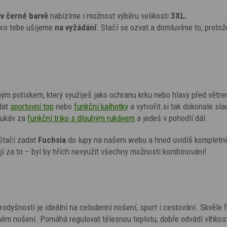
e
v černé barvě
nabízíme i možnost výběru velikosti
3XL.
i pro tebe ušijeme
na vyžádání
. Stačí se ozvat a domluvíme to, protož
ným potiskem, který využiješ jako ochranu krku nebo hlavy před větre
idat
sportovní top
nebo
funkční kalhotky
a vytvořit si tak dokonale sl
rukáv za
funkční triko s dlouhým rukávem
a jedeš v pohodlí dál.
Stačí zadat
Fuchsia
do lupy na našem webu a hned uvidíš kompletn
tojí za to – byl by hřích nevyužít všechny možnosti kombinování!
odyšnosti je ideální na celodenní nošení, sport i cestování. Skvěle 
ěžném nošení. Pomáhá regulovat tělesnou teplotu, dobře odvádí vlhkost