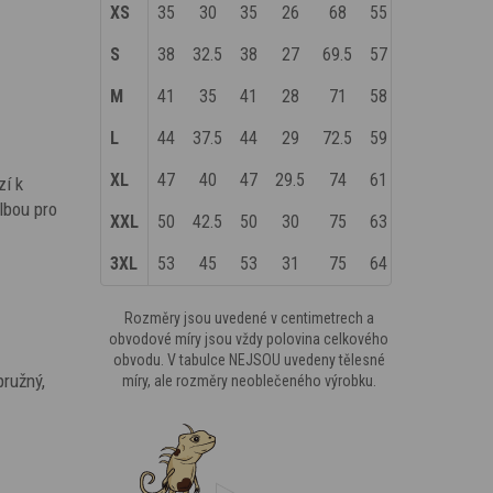
XS
35
30
35
26
68
55
S
38
32.5
38
27
69.5
57
M
41
35
41
28
71
58
L
44
37.5
44
29
72.5
59
XL
47
40
47
29.5
74
61
zí k
lbou pro
XXL
50
42.5
50
30
75
63
3XL
53
45
53
31
75
64
Rozměry jsou uvedené v centimetrech a
obvodové míry jsou vždy polovina celkového
obvodu. V tabulce NEJSOU uvedeny tělesné
pružný,
míry, ale rozměry neoblečeného výrobku.