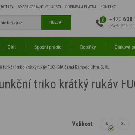
 DOTAZY
VÝBĚR SPRÁVNÉ VELIKOSTI
DOPRAVA A PLATBA
KONTAKT
+420
608 
HLEDAT
(Po-Pá: 9-14 hod
Děti
Spodní prádlo
Doplňky
Dárkové p
funkční triko krátký rukáv FUCHSIA černá Bamboo Ultra, S, XL
nkční triko krátký rukáv 
Velikost