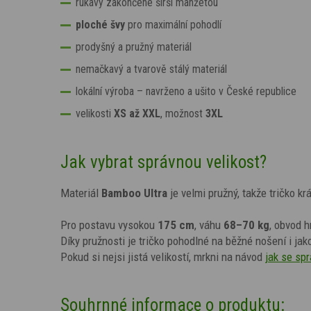
rukávy zakončené širší manžetou
ploché švy
pro maximální pohodlí
prodyšný a pružný materiál
nemačkavý a tvarově stálý materiál
lokální výroba – navrženo a ušito v České republice
velikosti
XS až XXL
, možnost
3XL
Jak vybrat správnou velikost?
Materiál
Bamboo Ultra
je velmi pružný, takže tričko kr
Pro postavu vysokou
175 cm
, váhu
68–70 kg
, obvod h
Díky pružnosti je tričko pohodlné na běžné nošení i jak
Pokud si nejsi jistá velikostí, mrkni na návod
jak se sp
Souhrnné informace o produktu: