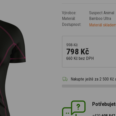
Výrobce:
Suspect Animal
Materiál:
Bamboo Ultra
Dostupnost:
Materiál skladem
998 Kč
798 Kč
660 Kč
bez DPH
Nakupte ještě za
2 500 Kč
Potřebujet
+420
608 847