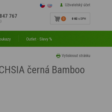
Uživatelský účet
847 767
0
0 Kč
s DPH
.)
oukazy
Outlet - Slevy %
Vytisknout stránku
FUCHSIA černá Bamboo