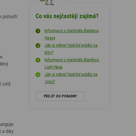
Co vás nejčastěji zajímá?
e pohodlí
Informace o materiálu Bamboo
Heavy
Jak si vybrat funkční prádlo na
léto?
m.
Informace o materiálu Bamboo
aděný
Light New
Jak si vybrat funkční prádlo na
zimu?
ě celý
PŘEJÍT DO PORADNY
funguje
 a díky