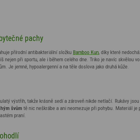
zbytečné pachy
uje přírodní antibakteriální složku
Bamboo Kun
, díky které nedochá
 nejen při sportu, ale i během celého dne. Triko je navíc skvělou vo
ům. Je jemné, hypoalergenní a na těle doslova jako druhá kůže.
 kulatý výstřih, takže krásně sedí a zároveň nikde netlačí. Rukávy jsou
chým švům
tě nic neškrábe a ani neomezuje při pohybu. Materiál je 
 častém praní.
pohodlí