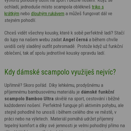
ochladí, jednoduše místo scampola oblékneš
triko s
krátkým
nebo
dlouhým rukávem
a můžeš fungovat dál ve
stejném pohodlí.
Chceš vidět všechny kousky, které k sobě perfektně ladí? Stačí
do lupy na našem webu zadat
Angel
černá
a během chvíle
uvidíš celý sladěný outfit pohromadě. Protože když už funkční
oblečení, tak ať spolu jednotlivé kousky opravdu ladí.
Kdy dámské scampolo využiješ nejvíc?
Upřímně? Skoro pořád. Díky lehkému, prodyšnému a
příjemnému bambusovému materiálu je
dámské funkční
scampolo Bamboo Ultra
skvělé na sport, cestování i běžné
každodenní nošení. Perfektně funguje při aktivním pohybu, ale
stejně pohodlně ho unosíš i během celého dne ve městě, v
práci nebo na výletech. Materiál pomáhá udržet příjemný
tepelný komfort a díky své jemnosti je velmi pohodlný přímo na