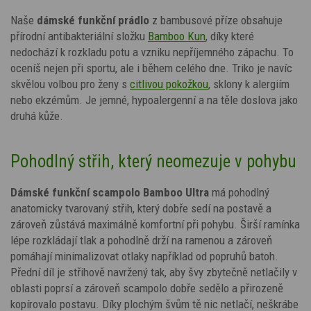
Naše
dámské funkční prádlo
z bambusové příze obsahuje
přírodní antibakteriální složku
Bamboo Kun
, díky které
nedochází k rozkladu potu a vzniku nepříjemného zápachu. To
oceníš nejen při sportu, ale i během celého dne. Triko je navíc
skvělou volbou pro ženy s
citlivou pokožkou
, sklony k alergiím
nebo ekzémům. Je jemné, hypoalergenní a na těle doslova jako
druhá kůže.
Pohodlný střih, který neomezuje v pohybu
Dámské funkční scampolo Bamboo Ultra
má pohodlný
anatomicky tvarovaný střih, který dobře sedí na postavě a
zároveň zůstává maximálně komfortní při pohybu. Širší ramínka
lépe rozkládají tlak a pohodlně drží na ramenou a zároveň
pomáhají minimalizovat otlaky například od popruhů batoh.
Přední díl je střihově navržený tak, aby švy zbytečně netlačily v
oblasti poprsí a zároveň scampolo dobře sedělo a přirozeně
kopírovalo postavu. Díky plochým švům tě nic netlačí, neškrábe