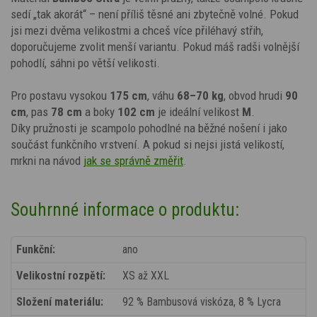
sedí „tak akorát“ – není příliš těsné ani zbytečně volné. Pokud
jsi mezi dvěma velikostmi a chceš více přiléhavý střih,
doporučujeme zvolit menší variantu. Pokud máš radši volnější
pohodlí, sáhni po větší velikosti.
Pro postavu vysokou
175 cm
, váhu
68–70 kg
, obvod hrudi
90
cm
, pas
78 cm
a boky
102 cm
je ideální velikost
M
.
Díky pružnosti je scampolo pohodlné na běžné nošení i jako
součást funkčního vrstvení. A pokud si nejsi jistá velikostí,
mrkni na návod
jak se správně změřit
.
Souhrnné informace o produktu:
Funkční:
ano
Velikostní rozpětí:
XS až XXL
Složení materiálu:
92 % Bambusová viskóza, 8 % Lycra