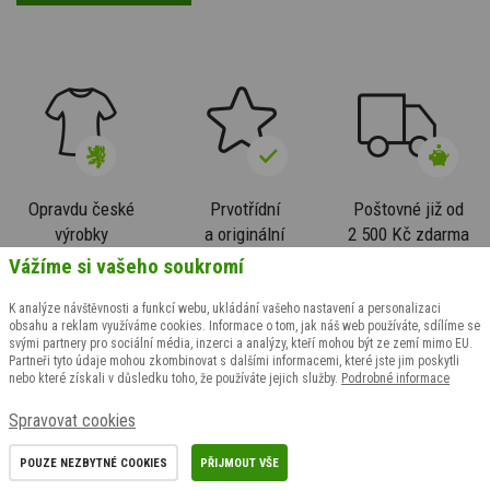
Opravdu české
Prvotřídní
Poštovné již od
výrobky
a originální
2 500 Kč zdarma
Vážíme si vašeho soukromí
K analýze návštěvnosti a funkcí webu, ukládání vašeho nastavení a personalizaci
obsahu a reklam využíváme cookies. Informace o tom, jak náš web používáte, sdílíme se
svými partnery pro sociální média, inzerci a analýzy, kteří mohou být ze zemí mimo EU.
Partneři tyto údaje mohou zkombinovat s dalšími informacemi, které jste jim poskytli
nebo které získali v důsledku toho, že používáte jejich služby.
Podrobné informace
Zákaznický servis
Důležité odkazy
Spravovat cookies
Odstoupení od smlouvy
Bonusový program
POUZE NEZBYTNÉ COOKIES
PŘIJMOUT VŠE
Výměna velikosti
Časté dotazy zákazníků