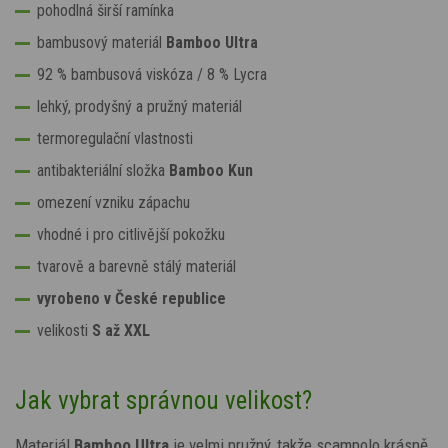
pohodlná širší ramínka
bambusový materiál
Bamboo Ultra
92 % bambusová viskóza / 8 % Lycra
lehký, prodyšný a pružný materiál
termoregulační vlastnosti
antibakteriální složka
Bamboo Kun
omezení vzniku zápachu
vhodné i pro citlivější pokožku
tvarově a barevně stálý materiál
vyrobeno v České republice
velikosti
S až XXL
Jak vybrat správnou velikost?
Materiál
Bamboo Ultra
je velmi pružný, takže scampolo krásně