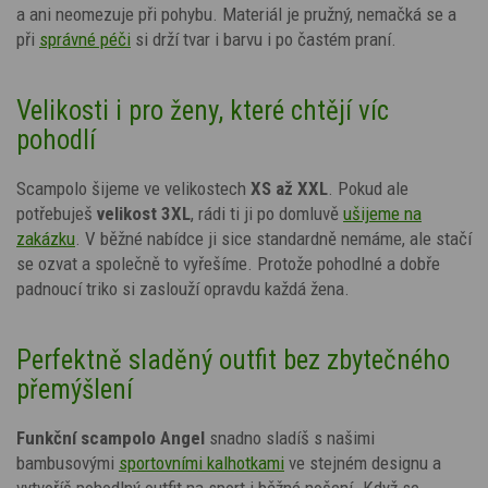
a ani neomezuje při pohybu.
Materiál je pružný, nemačká se a
při
správné péči
si drží tvar i barvu i po častém praní.
Velikosti i pro ženy, které chtějí víc
pohodlí
Scampolo šijeme ve velikostech
XS až XXL
. Pokud ale
potřebuješ
velikost 3XL
, rádi ti ji po domluvě
ušijeme na
zakázku
. V běžné nabídce ji sice standardně nemáme, ale stačí
se ozvat a společně to vyřešíme. Protože pohodlné a dobře
padnoucí triko si zaslouží opravdu každá žena.
Perfektně sladěný outfit bez zbytečného
přemýšlení
Funkční scampolo Angel
snadno sladíš s našimi
bambusovými
sportovními kalhotkami
ve stejném designu a
vytvoříš pohodlný outfit na sport i běžné nošení. Když se