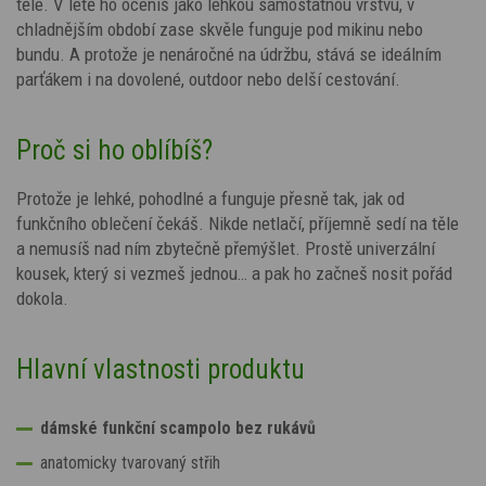
těle. V létě ho oceníš jako lehkou samostatnou vrstvu, v
chladnějším období zase skvěle funguje pod mikinu nebo
bundu. A protože je nenáročné na údržbu, stává se ideálním
parťákem i na dovolené, outdoor nebo delší cestování.
Proč si ho oblíbíš?
Protože je lehké, pohodlné a funguje přesně tak, jak od
funkčního oblečení čekáš. Nikde netlačí, příjemně sedí na těle
a nemusíš nad ním zbytečně přemýšlet. Prostě univerzální
kousek, který si vezmeš jednou… a pak ho začneš nosit pořád
dokola.
Hlavní vlastnosti produktu
dámské funkční scampolo bez rukávů
anatomicky tvarovaný střih