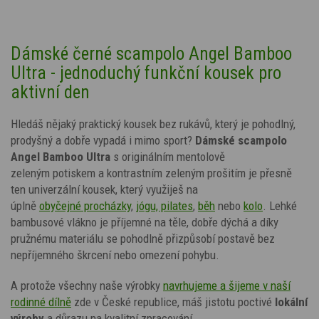
Dámské černé scampolo Angel Bamboo
Ultra - jednoduchý funkční kousek pro
aktivní den
Hledáš nějaký praktický kousek bez rukávů, který je pohodlný,
prodyšný a dobře vypadá i mimo sport?
Dámské scampolo
Angel Bamboo Ultra
s originálním
mentolově
zeleným
potiskem
a kontrastním zeleným prošitím
je přesně
ten univerzální kousek, který využiješ na
úplně
obyčejné
p
rocházky
,
jógu, pilates
,
běh
nebo
kolo
. Lehké
bambusové vlákno je příjemné na těle, dobře dýchá a díky
pružnému materiálu se pohodlně přizpůsobí postavě bez
nepříjemného škrcení nebo omezení pohybu.
A protože všechny naše výrobky
navrhujeme a šijeme v naší
rodinné dílně
zde v České republice, máš jistotu poctivé
lokální
výroby
a důrazu na kvalitní zpracování.