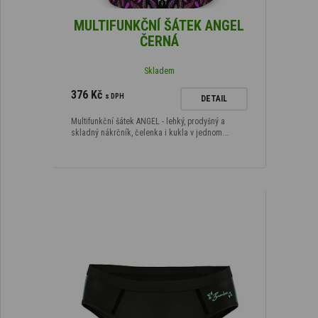
MULTIFUNKČNÍ ŠÁTEK ANGEL
ČERNÁ
Skladem
376 Kč
s DPH
DETAIL
Multifunkční šátek ANGEL - lehký, prodyšný a
skladný nákrčník, čelenka i kukla v jednom.…