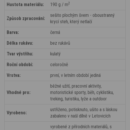
2
Hustota materiálu:
190 g / m
sešito plochým švem - oboustranný
Způsob zpracování:
krycí steh, který netlačí
Barva:
černá
Délka rukávu:
bez rukávů
Tvar výstřihu:
kulatý
Roční období:
celoročně
Vrstva:
první, v letním období jediná
běžné užití, pracovní aktivity,
Vhodné pro:
motoristické sporty, běh, cyklistiku,
treking, turistiku, lyže a outdoor
ustřiženo, potisknuto, ušito a s láskou
Vyrobeno:
zabaleno v naší dílně v Letovicích
vyrobené z přírodních materiálů, s