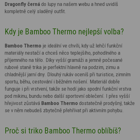
Dragonfly
černá
do lupy na našem webu a hned uvidíš
kompletně celý sladěný outfit.
Kdy je Bamboo Thermo nejlepší volba?
Bamboo Thermo
je ideální ve chvíli, kdy už lehčí funkční
materiály nestačí a chceš něco teplejšího, pohodlného a
příjemného na tělo. Díky vyšší gramáži a jemně počesané
rubové staně trika je perfektní hlavně na podzim, zimu a
chladnější jarní dny. Dlouhý rukáv oceníš při turistice, zimním
sportu, běhu, cestování i běžném nošení. Materiál dobře
funguje i při vrstvení, takže se hodí jako spodní funkční vrstva
pod mikinu, bundu nebo další sportovní oblečení. I přes vyšší
hřejivost zůstává
Bamboo Thermo
dostatečně prodyšný, takže
se v něm nebudeš zbytečně přehřívat při aktivním pohybu.
Proč si triko Bamboo Thermo oblíbíš?