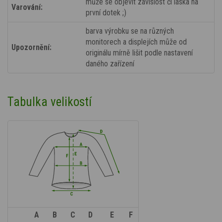
může se objevit závislost či láska na
Varování:
první dotek ;)
barva výrobku se na různých
monitorech a displejích může od
Upozornění:
originálu mírně lišit podle nastavení
daného zařízení
Tabulka velikostí
A
B
C
D
E
F