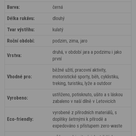
Barva:
černá
Délka rukávu:
dlouhý
Tvar výstřihu:
kulatý
Roční období:
podzim, zima, jaro
druhá, v období jara a podzimu i jako
Vrstva:
první
běžné užití, pracovní aktivity,
Vhodné pro:
motoristické sporty, běh, cyklistiku,
treking, turistiku, lyže a outdoor
ustřiženo, potisknuto, ušito a s láskou
Vyrobeno:
zabaleno v naší dílně v Letovicích
vyrobené z přírodních materiálů, s
Eco-friendly:
doplňky šetrnými k přírodě a
expedováno s přístupem zero-waste