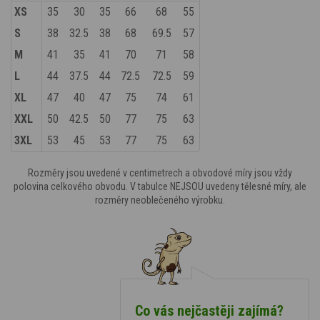
XS
35
30
35
66
68
55
S
38
32.5
38
68
69.5
57
M
41
35
41
70
71
58
L
44
37.5
44
72.5
72.5
59
XL
47
40
47
75
74
61
XXL
50
42.5
50
77
75
63
3XL
53
45
53
77
75
63
Rozměry jsou uvedené v centimetrech a obvodové míry jsou vždy
polovina celkového obvodu. V tabulce NEJSOU uvedeny tělesné míry, ale
rozměry neoblečeného výrobku.
Co vás nejčastěji zajímá?