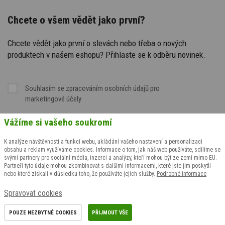
Chcete o všem vědět jako první?
Chcete vědět jako první o slevách nebo třeba o nových
produktech v našem eshopu? Přihlaste se k odběru novinek.
Souhlasím se
zpracováním osobních údajů
pro
marketingové účely
Vážíme si vašeho soukromí
K analýze návštěvnosti a funkcí webu, ukládání vašeho nastavení a personalizaci
obsahu a reklam využíváme cookies. Informace o tom, jak náš web používáte, sdílíme se
svými partnery pro sociální média, inzerci a analýzy, kteří mohou být ze zemí mimo EU.
Partneři tyto údaje mohou zkombinovat s dalšími informacemi, které jste jim poskytli
nebo které získali v důsledku toho, že používáte jejich služby.
Podrobné informace
Spravovat cookies
POUZE NEZBYTNÉ COOKIES
PŘIJMOUT VŠE