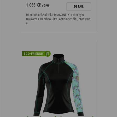
1 083 Kč
s DPH
DETAIL
Dámské funkční triko DRAGONFLY s dlouhým
rukávem z Bamboo Ultra. Antibakteriální, prodyšné
a…
ECO-FRIENDLY