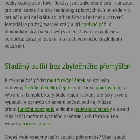
hezky kopíruje postavu. Rukávy jsou zakončené širší manžetou
pro větší komfort a díky technologii plochých švů tě nikde nic
netlačí a ani neškrábe ani při delším nošení nebo vrstvení.
Materiál je pružný, tvarově stálý a při
správné péči
si
dlouhodobě drží barvu i svůj vzhled. Navíc se nijak extra
nemačká, takže je ideální i na cestování nebo každodenní
používání.
Sladěný outfit bez zbytečného přemýšlení
K triku můžeš přidat
multifunkční šátek
se stejným
motivem,
funkční čelenku
,
čepici
nebo třeba
sportovní top
a
vytvořit si komplet, který bude nejen funkční, ale taky skvěle
vypadat. V opravdu chladném počasí pod něj můžeš
přidat
funkční scampolo
a dlouhé
podvlékací spodky
a pokud
máš radši možnost rychlého odvětrání, určitě mrkni i na
variantu
trika se zipem
.
Chceš vidět všechny ladící kousky pohromadě? Stačí zadat