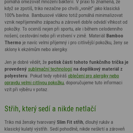
pomáhá omezovat množení bakterií. V praxi to znamená, že
když se zpotíš, triko nezačne po chvíli „vonět“ jako klasická
100% bavlna. Bambusové vlákno totiž pomáhá minimalizovat
vznik nepříjemného zápachu a zároveň dobře odvádí vlhkost od
pokožky. To oceníš nejen při sportu, ale i během celodenního
nošení, cestování nebo při vrstvení v zimě. Materiál
Bamboo
Thermo
je navíc velmi příjemný i pro citlivější pokožku, ženy se
sklony k ekzémům nebo alergiky.
Jen je dobré vědět, že
potisk
části tohoto funkčního trička je
provedený
sublimační technologií
na doplňkový materiál z
polyesteru
. Pokud tedy vybíráš
oblečení pro alergiky nebo
opravdu velmi citlivou pokožku
, doporučujeme tuto informaci
vzít při výběru v potaz.
Střih, který sedí a nikde netlačí
Triko má žensky tvarovaný
Slim Fit střih
, dlouhý rukáv a
klasický kulatý výstřih. Sedí pohodlně, nikde neškrtí a zároveň