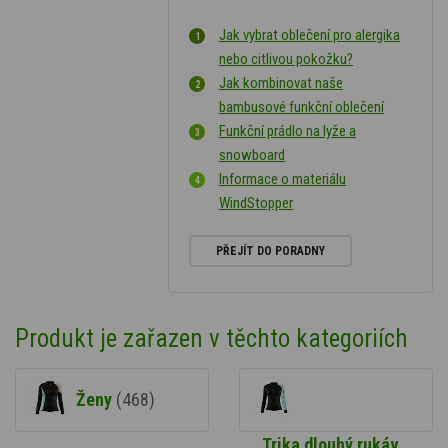
Jak vybrat oblečení pro alergika
nebo citlivou pokožku?
Jak kombinovat naše
bambusové funkční oblečení
Funkční prádlo na lyže a
snowboard
Informace o materiálu
WindStopper
PŘEJÍT DO PORADNY
Produkt je zařazen v těchto kategoriích
Ženy
(468)
Trika dlouhý rukáv