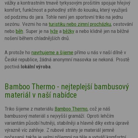
vážky
a kontrastním tmavě tyrkysovým
prošitím
spojuje hřejivý
komfort, funkčnost a pohodlný střih do kousku, který využiješ
od podzimu do jara. Tohle není jen sportovní triko na jednu
sezónu. Vezmi ho na
turistiku nebo zimní procházku
, cestování
nebo
běh
. Super je na
lyže
a
běžky
a nebo klidně jen na běžné
nošení během chladnějších dnů.
A protože ho
navrhujeme a šijeme
přímo u nás v naší dílně v
České republice, žádná anonymní masovka se nekoná. Prostě
poctivá
lokální výroba
.
Bamboo Thermo - nejteplejší bambusový
materiál v naší nabídce
Triko šijeme z materiálu
Bamboo Thermo
, což je náš
bambusový materiál s nejvyšší gramáží. Oproti lehčím
variantám působí hutněji, stabilněji a hlavně díky extra úpravě
výrazně víc zahřeje. Z rubové strany je materiál jemně
počesaný, takže je velmi příjemný na těle a vytváří komfortní