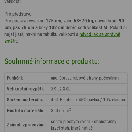
velikosti.
Pro představu:
Pro postavu vysokou
175 cm
, váhu
68–70 kg
, obvod hrudi
90
cm
, pas
78 cm
a boky
102 cm
dobře sedí velikost
M
. Pokud si
nejsi jistá, mrkni na tabulku velikostí a
návod jak se správně
změřit
.
Souhrnné informace o produktu:
Funkční:
ano, úprava rubové strany počesáním
Velikostní rozpětí:
XS až XXL
Složení materiálu:
45% Bambus / 45% bavlna / 10% elastan
2
Hustota materiálu:
350 g / m
sešito plochým švem - oboustranný
Způsob zpracování:
krycí steh, který netlačí