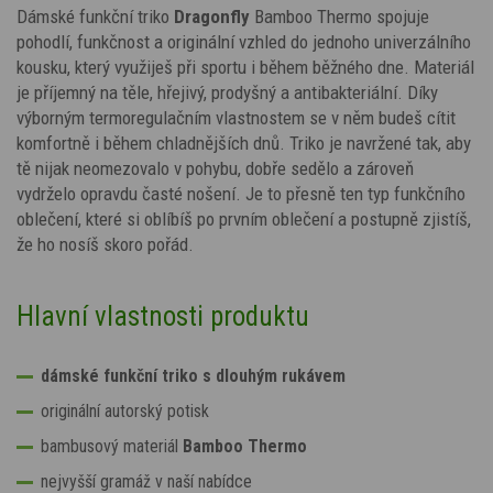
Dámské funkční triko
Dragonfly
Bamboo Thermo spojuje
pohodlí, funkčnost a originální vzhled do jednoho univerzálního
kousku, který využiješ při sportu i během běžného dne. Materiál
je příjemný na těle, hřejivý, prodyšný a antibakteriální. Díky
výborným termoregulačním vlastnostem se v něm budeš cítit
komfortně i během chladnějších dnů. Triko je navržené tak, aby
tě nijak neomezovalo v pohybu, dobře sedělo a zároveň
vydrželo opravdu časté nošení. Je to přesně ten typ funkčního
oblečení, které si oblíbíš po prvním oblečení a postupně zjistíš,
že ho nosíš skoro pořád.
Hlavní vlastnosti produktu
dámské funkční triko s dlouhým rukávem
originální autorský potisk
bambusový materiál
Bamboo Thermo
nejvyšší gramáž v naší nabídce