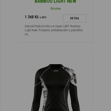
BAMBOO LIGHT NEW
Skladem
1 368 Kč
s DPH
DETAIL
Dámské funkční triko se zipem LADY Bamboo
Light New. Prodyšné, antibakteriální a pohodlné
na…