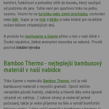
komfort, funkčnost a pohodlný střih do kousku, který využiješ
od podzimu do jara. Tohle není jen sportovní triko na jednu
sezónu. Vezmi ho na
turistiku nebo zimní procházku
, cestování
nebo
běh
. Super je na
lyže
a
běžky
a nebo klidně jen na běžné
nošení během chladnějších dnů.
A protože ho
navrhujeme a šijeme
přímo u nás v naší dílně v
České republice, žádná anonymní masovka se nekoná. Prostě
poctivá
lokální výroba
.
Bamboo Thermo - nejteplejší bambusový
materiál v naší nabídce
Triko šijeme z materiálu
Bamboo Thermo
, což je náš
bambusový materiál s nejvyšší gramáží. Oproti lehčím
variantám působí hutněji, stabilněji a hlavně díky extra úpravě
výrazně víc zahřeje. Z rubové strany je materiál jemně
počesaný, takže je velmi příjemný na těle a vytváří komfortní
hřejivou vrstvu. I přes vyšší gramáž a kombinaci s bavlnou si