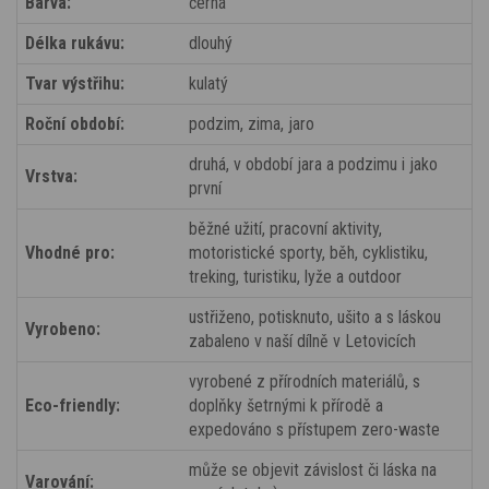
Barva:
černá
Délka rukávu:
dlouhý
Tvar výstřihu:
kulatý
Roční období:
podzim, zima, jaro
druhá, v období jara a podzimu i jako
Vrstva:
první
běžné užití, pracovní aktivity,
Vhodné pro:
motoristické sporty, běh, cyklistiku,
treking, turistiku, lyže a outdoor
ustřiženo, potisknuto, ušito a s láskou
Vyrobeno:
zabaleno v naší dílně v Letovicích
vyrobené z přírodních materiálů, s
Eco-friendly:
doplňky šetrnými k přírodě a
expedováno s přístupem zero-waste
může se objevit závislost či láska na
Varování: