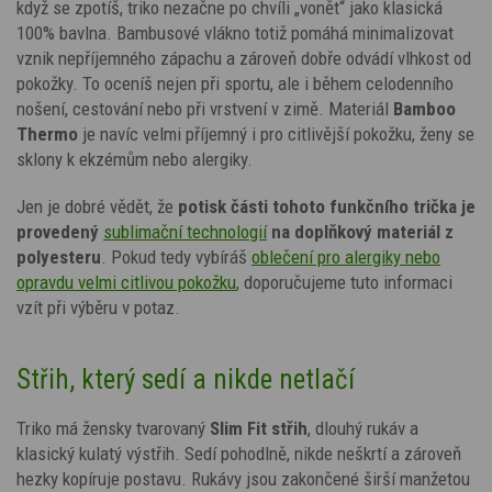
když se zpotíš, triko nezačne po chvíli „vonět“ jako klasická
100% bavlna. Bambusové vlákno totiž pomáhá minimalizovat
vznik nepříjemného zápachu a zároveň dobře odvádí vlhkost od
pokožky. To oceníš nejen při sportu, ale i během celodenního
nošení, cestování nebo při vrstvení v zimě. Materiál
Bamboo
Thermo
je navíc velmi příjemný i pro citlivější pokožku, ženy se
sklony k ekzémům nebo alergiky.
Jen je dobré vědět, že
potisk
části tohoto funkčního trička je
provedený
sublimační technologií
na doplňkový materiál z
polyesteru
. Pokud tedy vybíráš
oblečení pro alergiky nebo
opravdu velmi citlivou pokožku
, doporučujeme tuto informaci
vzít při výběru v potaz.
Střih, který sedí a nikde netlačí
Triko má žensky tvarovaný
Slim Fit střih
, dlouhý rukáv a
klasický kulatý výstřih. Sedí pohodlně, nikde neškrtí a zároveň
hezky kopíruje postavu. Rukávy jsou zakončené širší manžetou