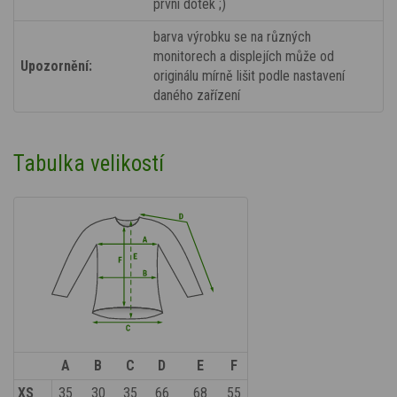
první dotek ;)
barva výrobku se na různých
monitorech a displejích může od
Upozornění:
originálu mírně lišit podle nastavení
daného zařízení
Tabulka velikostí
A
B
C
D
E
F
XS
35
30
35
66
68
55