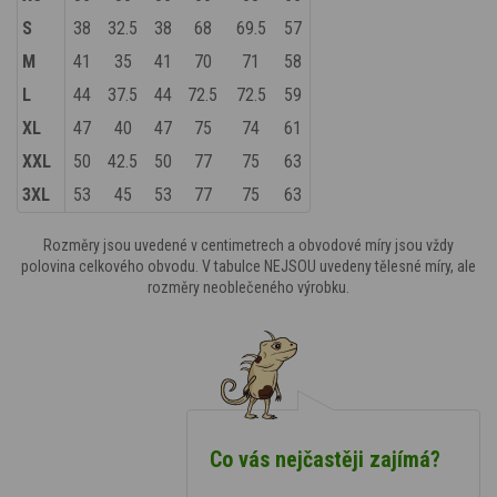
S
38
32.5
38
68
69.5
57
M
41
35
41
70
71
58
L
44
37.5
44
72.5
72.5
59
XL
47
40
47
75
74
61
XXL
50
42.5
50
77
75
63
3XL
53
45
53
77
75
63
Rozměry jsou uvedené v centimetrech a obvodové míry jsou vždy
polovina celkového obvodu. V tabulce NEJSOU uvedeny tělesné míry, ale
rozměry neoblečeného výrobku.
Co vás nejčastěji zajímá?