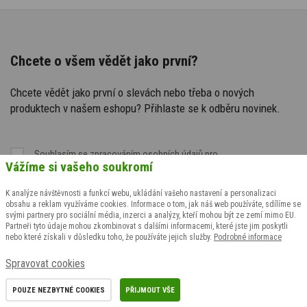
Chcete o všem vědět jako první?
Chcete vědět jako první o slevách nebo třeba o nových
produktech v našem eshopu? Přihlaste se k odběru novinek.
Souhlasím se
zpracováním osobních údajů
pro
Vážíme si vašeho soukromí
marketingové účely
K analýze návštěvnosti a funkcí webu, ukládání vašeho nastavení a personalizaci
obsahu a reklam využíváme cookies. Informace o tom, jak náš web používáte, sdílíme se
svými partnery pro sociální média, inzerci a analýzy, kteří mohou být ze zemí mimo EU.
Partneři tyto údaje mohou zkombinovat s dalšími informacemi, které jste jim poskytli
nebo které získali v důsledku toho, že používáte jejich služby.
Podrobné informace
Spravovat cookies
POUZE NEZBYTNÉ COOKIES
PŘIJMOUT VŠE