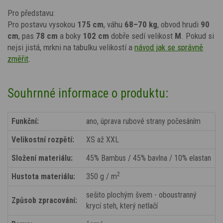
Pro představu:
Pro postavu vysokou
175 cm
, váhu
68–70 kg
, obvod hrudi
90
cm
, pas
78 cm
a boky
102 cm
dobře sedí velikost
M
. Pokud si
nejsi jistá, mrkni na tabulku velikostí a
návod jak se správně
změřit
.
Souhrnné informace o produktu:
Funkční:
ano, úprava rubové strany počesáním
Velikostní rozpětí:
XS až XXL
Složení materiálu:
45% Bambus / 45% bavlna / 10% elastan
2
Hustota materiálu:
350 g / m
sešito plochým švem - oboustranný
Způsob zpracování:
krycí steh, který netlačí