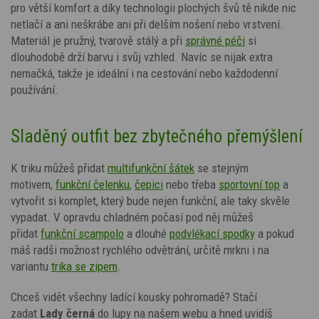
pro větší komfort a díky technologii plochých švů tě nikde nic
netlačí a ani neškrábe ani při delším nošení nebo vrstvení.
Materiál je pružný, tvarově stálý a při
správné péči
si
dlouhodobě drží barvu i svůj vzhled. Navíc se nijak extra
nemačká, takže je ideální i na cestování nebo každodenní
používání.
Sladěný outfit bez zbytečného přemýšlení
K triku můžeš přidat
multifunkční šátek
se stejným
motivem,
funkční čelenku
,
čepici
nebo třeba
sportovní top
a
vytvořit si komplet, který bude nejen funkční, ale taky skvěle
vypadat. V opravdu chladném počasí pod něj můžeš
přidat
funkční scampolo
a dlouhé
podvlékací spodky
a pokud
máš radši možnost rychlého odvětrání, určitě mrkni i na
variantu
trika se zipem
.
Chceš vidět všechny ladící kousky pohromadě? Stačí
zadat
Lady
černá
do lupy na našem webu a hned uvidíš