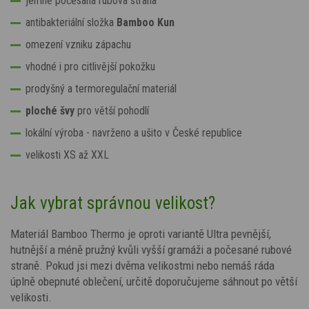
jemně počesaná rubová strana
antibakteriální složka
Bamboo Kun
omezení vzniku zápachu
vhodné i pro citlivější pokožku
prodyšný a termoregulační materiál
ploché švy
pro větší pohodlí
lokální výroba - navrženo a ušito v České republice
velikosti XS až XXL
Jak vybrat správnou velikost?
Materiál Bamboo Thermo je oproti variantě Ultra pevnější,
hutnější a méně pružný kvůli vyšší gramáži a počesané rubové
straně. Pokud jsi mezi dvěma velikostmi nebo nemáš ráda
úplně obepnuté oblečení, určitě doporučujeme sáhnout po větší
velikosti.