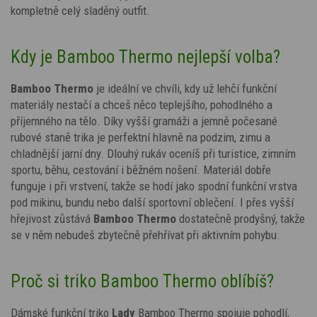
kompletně celý sladěný outfit.
Kdy je Bamboo Thermo nejlepší volba?
Bamboo Thermo
je ideální ve chvíli, kdy už lehčí funkční
materiály nestačí a chceš něco teplejšího, pohodlného a
příjemného na tělo. Díky vyšší gramáži a jemně počesané
rubové staně trika je perfektní hlavně na podzim, zimu a
chladnější jarní dny. Dlouhý rukáv oceníš při turistice, zimním
sportu, běhu, cestování i běžném nošení. Materiál dobře
funguje i při vrstvení, takže se hodí jako spodní funkční vrstva
pod mikinu, bundu nebo další sportovní oblečení. I přes vyšší
hřejivost zůstává
Bamboo Thermo
dostatečně prodyšný, takže
se v něm nebudeš zbytečně přehřívat při aktivním pohybu.
Proč si triko Bamboo Thermo oblíbíš?
Dámské funkční triko
Lady
Bamboo Thermo spojuje pohodlí,