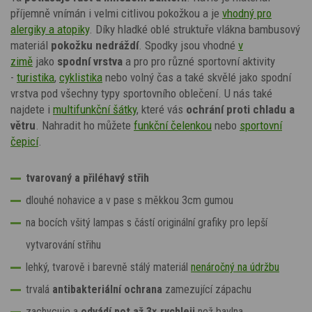
příjemně vnímán i velmi citlivou pokožkou a je
vhodný pro
alergiky a atopiky
. Díky hladké oblé struktuře vlákna bambusový
materiál
pokožku nedráždí
. Spodky jsou vhodné
v
zimě
jako
spodní vrstva
a pro pro různé sportovní aktivity
-
turistika
,
cyklistika
nebo volný čas a také skvělé jako spodní
vrstva pod všechny typy sportovního oblečení. U nás také
najdete i
multifunkční šátky
, které vás
ochrání proti chladu a
větru
. Nahradit ho můžete
funkční čelenkou
nebo
sportovní
čepicí
.
tvarovaný a přiléhavý střih
dlouhé nohavice a v pase s měkkou 3cm gumou
na bocích všitý lampas s částí originální grafiky pro lepší
vytvarování střihu
lehký, tvarově i barevně stálý materiál
nenáročný na údržbu
trvalá
antibakteriální ochrana
zamezující zápachu
zachycuje a
odvádí pot až 3×
rychleji
než bavlna