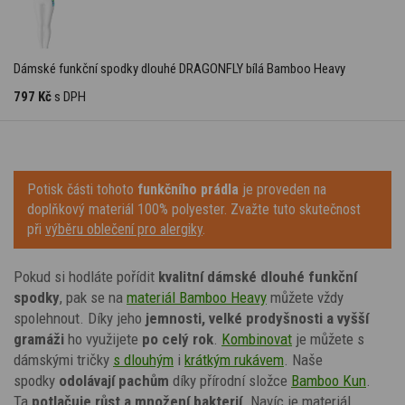
Dámské funkční spodky dlouhé DRAGONFLY bílá Bamboo Heavy
797 Kč
s DPH
Potisk části tohoto
funkčního prádla
je proveden na
doplňkový materiál 100% polyester. Zvažte tuto skutečnost
při
výběru oblečení pro alergiky
.
Pokud si hodláte pořídit
kvalitní dámské dlouhé funkční
spodky
, pak se na
materiál Bamboo Heavy
můžete vždy
spolehnout. Díky jeho
jemnosti, velké prodyšnosti a vyšší
gramáži
ho využijete
po celý rok
.
Kombinovat
je můžete s
dámskými tričky
s dlouhým
i
krátkým rukávem
. Naše
spodky
odolávají pachům
díky přírodní složce
Bamboo Kun
.
Ta
potlačuje růst a množení bakterií
. Navíc je materiál