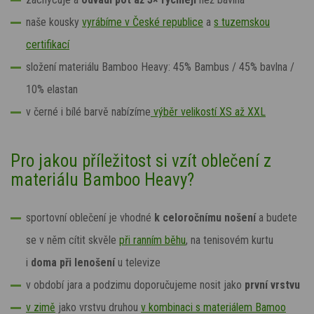
naše kousky
vyrábíme v České republice
a
s tuzemskou
certifikací
složení materiálu
Bamboo Heavy: 45% Bambus / 45% bavlna /
10% elastan
v
černé i bílé
barvě
nabízíme
výběr velikostí XS až XXL
Pro jakou příležitost si vzít oblečení z
materiálu Bamboo Heavy?
sportovní oblečení je vhodné
k celoročnímu nošení
a budete
se v něm cítit skvěle
při ranním běhu
, na tenisovém kurtu
i
doma při lenošení
u televize
v období jara a podzimu doporučujeme nosit jako
první vrstvu
v zimě
jako vrstvu druhou
v kombinaci s materiálem Bamoo