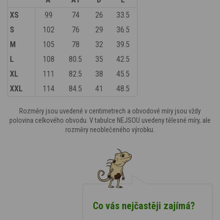
XS
99
74
26
33.5
S
102
76
29
36.5
M
105
78
32
39.5
L
108
80.5
35
42.5
XL
111
82.5
38
45.5
XXL
114
84.5
41
48.5
Rozměry jsou uvedené v centimetrech a obvodové míry jsou vždy
polovina celkového obvodu. V tabulce NEJSOU uvedeny tělesné míry, ale
rozměry neoblečeného výrobku.
Co vás nejčastěji zajímá?