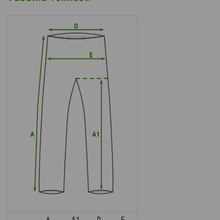
A
A1
D
E