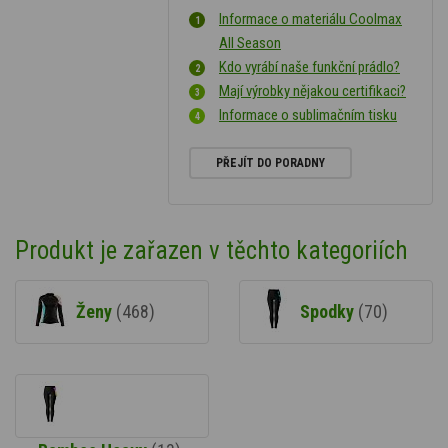
Informace o materiálu Coolmax
All Season
Kdo vyrábí naše funkční prádlo?
Mají výrobky nějakou certifikaci?
Informace o sublimačním tisku
PŘEJÍT DO PORADNY
Produkt je zařazen v těchto kategoriích
Ženy
(468)
Spodky
(70)