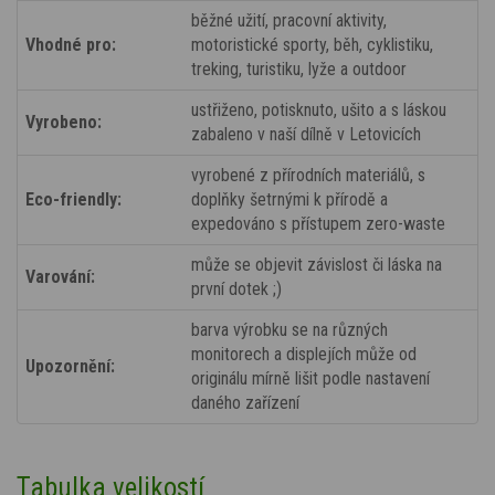
běžné užití, pracovní aktivity,
Vhodné pro:
motoristické sporty, běh, cyklistiku,
treking, turistiku, lyže a outdoor
ustřiženo, potisknuto, ušito a s láskou
Vyrobeno:
zabaleno v naší dílně v Letovicích
vyrobené z přírodních materiálů, s
Eco-friendly:
doplňky šetrnými k přírodě a
expedováno s přístupem zero-waste
může se objevit závislost či láska na
Varování:
první dotek ;)
barva výrobku se na různých
monitorech a displejích může od
Upozornění:
originálu mírně lišit podle nastavení
daného zařízení
Tabulka velikostí