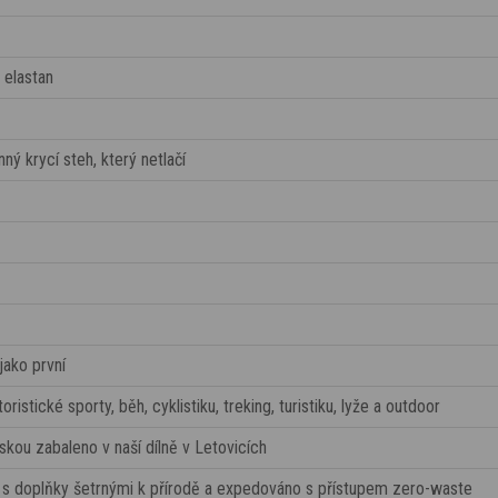
 elastan
ý krycí steh, který netlačí
jako první
oristické sporty, běh, cyklistiku, treking, turistiku, lyže a outdoor
láskou zabaleno v naší dílně v Letovicích
, s doplňky šetrnými k přírodě a expedováno s přístupem zero-waste