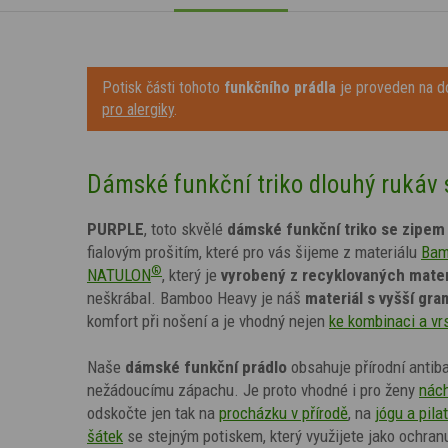
Potisk části tohoto
funkčního prádla
je proveden na do
pro alergiky
.
Dámské funkční triko dlouhý rukáv
PURPLE
, toto skvělé
dámské funkční triko
se zipem
fialovým prošitím
,
které pro vás šijeme z materiálu
Bam
®
NATULON
, který je
vyrobený
z recyklovaných mate
neškrábal.
Bamboo Heavy je náš
materiál s vyšší gra
komfort při nošení a je vhodný nejen
ke kombinaci a vr
Naše
dámské
funkční prádlo
obsahuje přírodní antib
nežádoucímu zápachu. Je proto vhodné i
pro ženy
nách
odskočte jen tak na
procházku v přírodě
, na
jógu a pila
šátek
se stejným potiskem, který využijete jako ochran