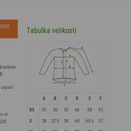
ečení
Tabulka velikostí
trastním
KK
 zajistí
A
B
C
D
E
F
XS
35
30
35
66
68
55
u si
kční
S
38
32.5
38
68
69.5
57