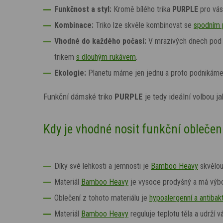
Funkčnost a styl:
Kromě bílého trika
PURPLE
pro vá
Kombinace:
Triko lze skvěle kombinovat se
spodním 
Vhodné do každého počasí:
V
mrazivých dnech pod 
trikem
s dlouhým rukávem
.
Ekologie:
Planetu máme jen jednu a proto podnikám
Funkční dámské triko
PURPLE
je tedy ideální volbou j
Kdy je vhodné nosit funkční obleče
Díky své lehkosti a jemnosti je
Bamboo Heavy
skvělou
Materiál
Bamboo Heavy
je vysoce prodyšný a má výbo
Oblečení z tohoto materiálu je
hypoalergenní a antibakt
Materiál
Bamboo Heavy
reguluje teplotu těla a udrží