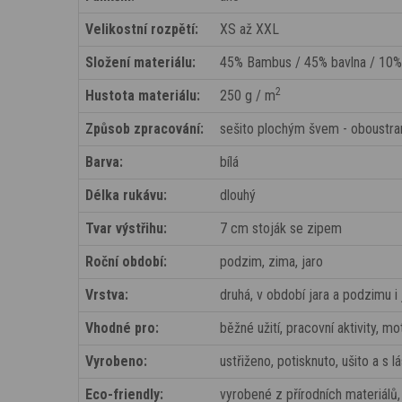
Velikostní rozpětí:
XS až XXL
Složení materiálu:
45% Bambus / 45% bavlna / 10%
2
Hustota materiálu:
250 g / m
Způsob zpracování:
sešito plochým švem - oboustrann
Barva:
bílá
Délka rukávu:
dlouhý
Tvar výstřihu:
7 cm stoják se zipem
Roční období:
podzim, zima, jaro
Vrstva:
druhá, v období jara a podzimu i 
Vhodné pro:
běžné užití, pracovní aktivity, mot
Vyrobeno:
ustřiženo, potisknuto, ušito a s 
Eco-friendly:
vyrobené z přírodních materiálů