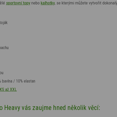
ělé
sportovní topy
nebo
kalhotky
, se kterými můžete vytvořit dokonal
toják
pachu
bu
bavlna / 10% elastan
XS až XXL
 Heavy vás zaujme hned několik věcí: