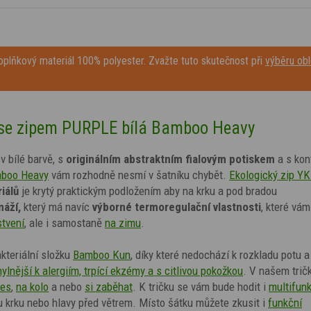
plňkový materiál 100% polyester. Zvažte tuto skutečnost při
výběru obl
 se zipem PURPLE bílá Bamboo Heavy
v bílé barvě
,
s
originálním abstraktním fialovým potiskem
a s kon
boo Heavy
vám rozhodně nesmí v šatníku chybět.
Ekologický zip Y
riálů
je krytý praktickým podložením
aby na krku a pod bradou
máží,
který má navíc
výborné termoregulační vlastnosti
, které vám
stvení
, ale i samostaně
na zimu
.
akteriální složku
Bamboo Kun
, díky které nedochází k rozkladu potu a
ylnější k alergiím, trpící ekzémy a s citlivou pokožkou
.
V našem tričk
tes
,
na kolo
a nebo
si zaběhat
.
K tričku se vám bude hodit i
multifun
u krku nebo hlavy před větrem. Místo šátku můžete zkusit i
funkční