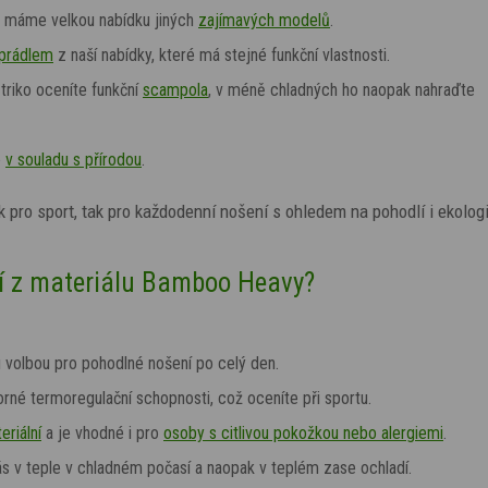
s máme velkou nabídku jiných
zajímavých modelů
.
prádlem
z naší nabídky, které má stejné funkční vlastnosti.
triko oceníte funkční
scampola
, v
méně chladných
ho naopak nahraďte
e
v souladu s přírodou
.
ak pro sport, tak pro každodenní nošení s ohledem na pohodlí i ekologi
ní z materiálu Bamboo Heavy?
 volbou pro pohodlné nošení po celý den.
rné termoregulační schopnosti, což oceníte při sportu.
eriální
a je vhodné i pro
osoby s citlivou pokožkou nebo alergiemi
.
 vás v teple v chladném počasí a naopak v teplém zase ochladí.