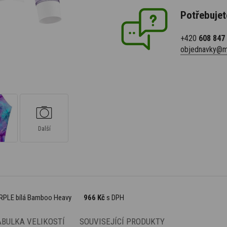
Potřebujet
+420
608 847
objednavky@m
Další
URPLE bílá Bamboo Heavy
966 Kč
s DPH
ABULKA VELIKOSTÍ
SOUVISEJÍCÍ PRODUKTY