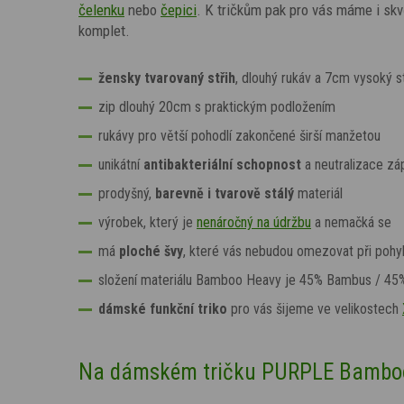
čelenku
nebo
čepici
.
K tričkům pak pro vás máme i skv
komplet.
žensky tvarovaný střih
, dlouhý rukáv a 7cm vysoký s
zip dlouhý 20cm s praktickým podložením
rukávy pro větší pohodlí zakončené širší manžetou
unikátní
antibakteriální
schopnost
a neutralizace zá
prodyšný,
barevně i tvarově stálý
materiál
výrobek, který je
nenáročný na údržbu
a nemačká se
má
ploché švy
, které
vás nebudou omezovat při pohy
složení materiálu Bamboo Heavy je
45% Bambus / 45% 
dámské funkční triko
pro vás šijeme ve velikostech
Na dámském tričku
PURPLE
Bamboo