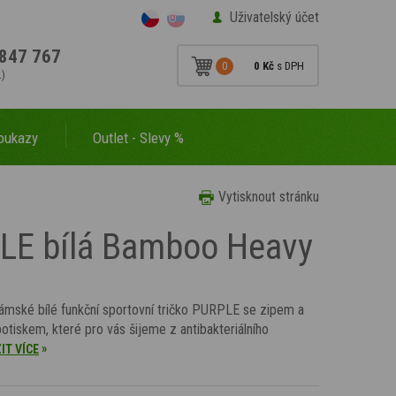
Uživatelský účet
847 767
0
0 Kč
s DPH
.)
oukazy
Outlet - Slevy %
Vytisknout stránku
PLE bílá Bamboo Heavy
ámské bílé funkční sportovní tričko PURPLE se zipem a
potiskem, které pro vás šijeme z antibakteriálního
»
IT VÍCE