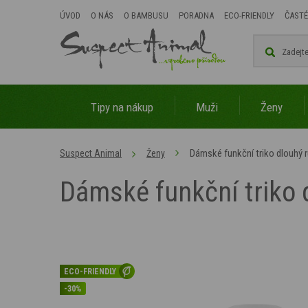
ÚVOD
O NÁS
O BAMBUSU
PORADNA
ECO-FRIENDLY
ČASTÉ
Tipy na nákup
Muži
Ženy
Dámské funkční triko dlouhý
Suspect Animal
Ženy
Dámské funkční triko
ECO-FRIENDLY
-30%