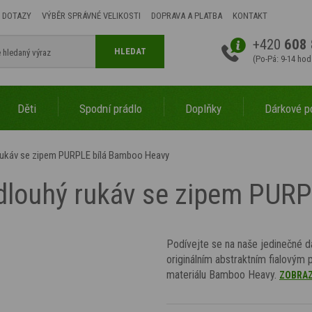
 DOTAZY
VÝBĚR SPRÁVNÉ VELIKOSTI
DOPRAVA A PLATBA
KONTAKT
+420
608 
HLEDAT
(Po-Pá: 9-14 hod
Děti
Spodní prádlo
Doplňky
Dárkové p
 rukáv se zipem PURPLE bílá Bamboo Heavy
 dlouhý rukáv se zipem PUR
Podívejte se na naše jedinečné d
originálním abstraktním fialovým 
materiálu Bamboo Heavy.
ZOBRAZ