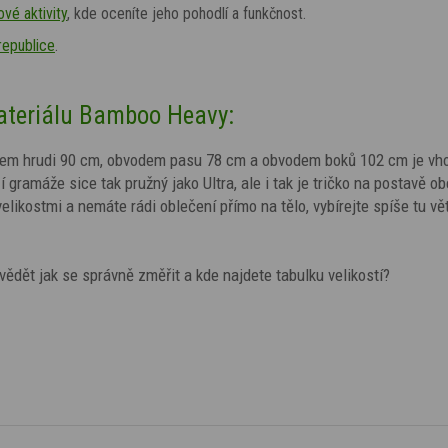
vé aktivity
, kde oceníte jeho pohodlí a funkčnost.
republice
.
materiálu Bamboo Heavy:
odem hrudi 90 cm, obvodem pasu 78 cm a obvodem boků 102 cm je vh
gramáže sice tak pružný jako Ultra, ale i tak je tričko na postavě o
 velikostmi a nemáte rádi oblečení přímo na tělo, vybírejte spíše tu vě
vědět jak se správně změřit a kde najdete tabulku velikostí?