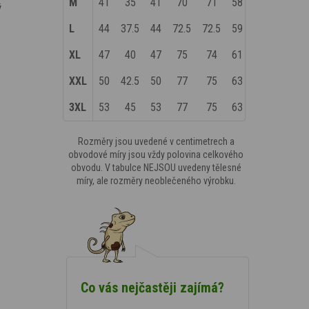
M
41
35
41
70
71
58
ý
L
44
37.5
44
72.5
72.5
59
XL
47
40
47
75
74
61
XXL
50
42.5
50
77
75
63
3XL
53
45
53
77
75
63
Rozměry jsou uvedené v centimetrech a
obvodové míry jsou vždy polovina celkového
obvodu. V tabulce NEJSOU uvedeny tělesné
míry, ale rozměry neoblečeného výrobku.
Co vás nejčastěji zajímá?