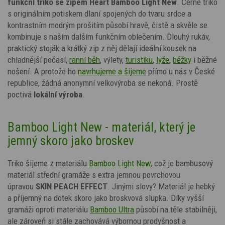
funkční triko se zipem Heart Bamboo Light New
. Černé triko
s
originálním potiskem dlaní spojených do tvaru srdce
a
kontrastním modrým prošitím
působí hravě, čistě a skvěle se
kombinuje s naším dalším funkčním oblečením. Dlouhý rukáv,
praktický stoják a krátký zip z něj dělají ideální kousek na
chladnější počasí,
ranní běh
, výlety,
turistiku
,
lyže
,
běžky
i běžné
nošení. A protože ho
navrhujeme a šijeme
přímo u nás v České
republice, žádná anonymní velkovýroba se nekoná. Prostě
poctivá
lokální výroba
.
Bamboo Light New - materiál, který je
jemný skoro jako broskev
Triko šijeme z materiálu
Bamboo Light New
, což je bambusový
materiál střední gramáže s extra jemnou povrchovou
úpravou
SKIN PEACH EFFECT
. Jinými slovy? Materiál je hebký
a příjemný na dotek skoro jako broskvová slupka. Díky vyšší
gramáži oproti materiálu
Bamboo Ultra
působí na těle stabilněji,
ale zároveň si stále zachovává výbornou prodyšnost a