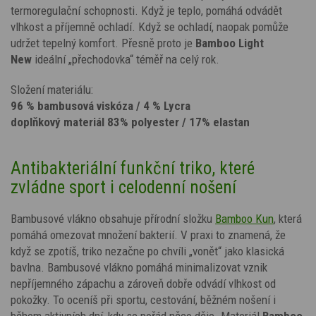
termoregulační schopnosti. Když je teplo, pomáhá odvádět
vlhkost a příjemně ochladí. Když se ochladí, naopak pomůže
udržet tepelný komfort. Přesně proto je
Bamboo Light
New
ideální „přechodovka“ téměř na celý rok.
Složení materiálu:
96 % bambusová viskóza / 4 % Lycra
doplňkový materiál 83% polyester / 17% elastan
Antibakteriální funkční triko, které
zvládne sport i celodenní nošení
Bambusové vlákno obsahuje přírodní složku
Bamboo Kun
, která
pomáhá omezovat množení bakterií. V praxi to znamená, že
když se zpotíš, triko nezačne po chvíli „vonět“ jako klasická
bavlna. Bambusové vlákno pomáhá minimalizovat vznik
nepříjemného zápachu a zároveň dobře odvádí vlhkost od
pokožky. To oceníš při sportu, cestování, běžném nošení i
během aktivních dní, kdy se pořád něco děje. Materiál
Bamboo