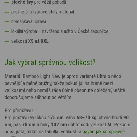
ploché švy
pro větší pohodlí
pružnější a tvarově stálý materiál
nemačkavá úprava
lokální výroba – navrženo a ušito v České republice
velikosti
XS až XXL
Jak vybrat správnou velikost?
Materiál Bamboo Light New je oproti variantě Ultra o něco
pevnější a méně pružný, takže pokud jsi na hraně mezi
velikostmi nebo nemáš ráda úplně obepnuté oblečení, určitě
doporučujeme sáhnout po větším.
Pro představu:
Pro postavu vysokou
175 cm
, váhu
68–70 kg
, obvod hrudi
90
cm
, pas
78 cm
a boky
102 cm
dobře sedí velikost
M
. Pokud si
nejsi jistá, mrkni na tabulku velikostí a
návod jak se správně