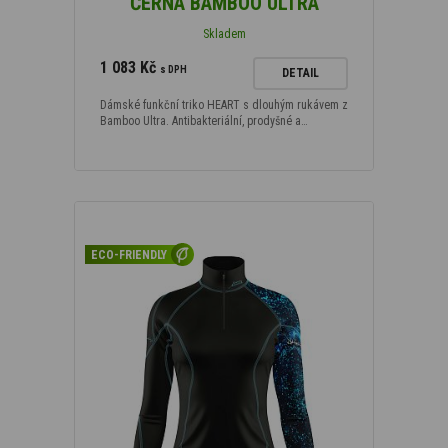
ČERNÁ BAMBOO ULTRA
Skladem
1 083 Kč
s DPH
DETAIL
Dámské funkční triko HEART s dlouhým rukávem z
Bamboo Ultra. Antibakteriální, prodyšné a…
ECO-FRIENDLY