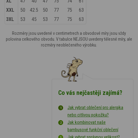
XL
47
40
47
75
74
61
XXL
50
42.5
50
77
75
63
3XL
53
45
53
77
75
63
Rozměry jsou uvedené v centimetrech a obvodové míry jsou vždy
polovina celkového obvodu. V tabulce NEJSOU uvedeny tělesné míry, ale
rozměry neoblečeného výrobku.
Co vás nejčastěji zajímá?
Jak vybrat oblečení pro alergika
nebo citlivou pokožku?
Jak kombinovat naše
bambusové funkční oblečení
Jak vybrat správnou velikost?