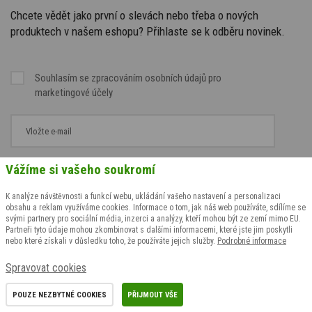
Chcete vědět jako první o slevách nebo třeba o nových
produktech v našem eshopu? Přihlaste se k odběru novinek.
Souhlasím se
zpracováním osobních údajů
pro
marketingové účely
Vážíme si vašeho soukromí
K analýze návštěvnosti a funkcí webu, ukládání vašeho nastavení a personalizaci
obsahu a reklam využíváme cookies. Informace o tom, jak náš web používáte, sdílíme se
svými partnery pro sociální média, inzerci a analýzy, kteří mohou být ze zemí mimo EU.
Partneři tyto údaje mohou zkombinovat s dalšími informacemi, které jste jim poskytli
nebo které získali v důsledku toho, že používáte jejich služby.
Podrobné informace
Spravovat cookies
POUZE NEZBYTNÉ COOKIES
PŘIJMOUT VŠE