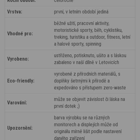
Roční období:
celoročně
Vrstva:
první, v letním období jediná
běžné užití, pracovní aktivity,
motoristické sporty, běh, cyklistiku,
Vhodné pro:
treking, turistiku a outdoor, fitness, letní
a halové sporty, spinning
ustřiženo, potisknuto, ušito a s láskou
Vyrobeno:
zabaleno v naší dílně v Letovicích
vyrobené z přírodních materiálů, s
Eco-friendly:
doplňky šetrnými k přírodě a
expedováno s přístupem zero-waste
může se objevit závislost či láska na
Varování:
první dotek ;)
barva výrobku se na různých
monitorech a displejích může od
Upozornění:
originálu mírně lišit podle nastavení
daného zařízení