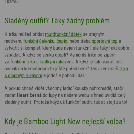
i barvu.
Sladěný outfit? Taky žádný problém
K triku můžeš přidat
multifunkční šátek
se stejným
motivem,
funkční čelenku
,
čepici
nebo třeba
sportovní top
a
vytvořit si komplet, který bude nejen funkční, ale taky fakt dobře
vypadat.
A když se venku oteplí? Vyměníš triko se zipem
za
funkční triko s krátkým rukávem
. A když je tak akorát, ale
nácvik na krematorium to ještě pořád není? Tak si vezmeš
triko
s dlouhým rukávem
a jedeš v pohodlí dál.
A pokud chceš vidět všechny ladící kousky pohromadě, stačí
zadat
Heart
černá
do lupy na našem webu a hned uvidíš celý
sladěný outfit. Protože když už funkční outfit, tak ať stojí za to!
Kdy je Bamboo Light New nejlepší volba?