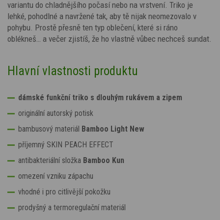
variantu do chladnějšího počasí nebo na vrstvení. Triko je
lehké, pohodlné a navržené tak, aby tě nijak neomezovalo v
pohybu. Prostě přesně ten typ oblečení, které si ráno
oblékneš… a večer zjistíš, že ho vlastně vůbec nechceš sundat.
Hlavní vlastnosti produktu
dámské funkční triko s dlouhým rukávem a zipem
originální autorský potisk
bambusový materiál
Bamboo Light New
příjemný SKIN PEACH EFFECT
antibakteriální složka
Bamboo Kun
omezení vzniku zápachu
vhodné i pro citlivější pokožku
prodyšný a termoregulační materiál