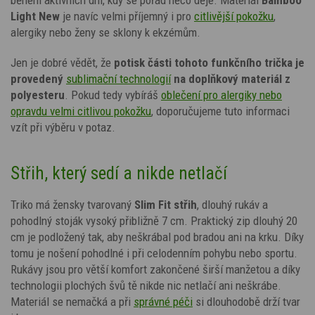
Light New
je navíc velmi příjemný i pro
citlivější pokožku
,
alergiky nebo ženy se sklony k ekzémům.
Jen je dobré vědět, že
potisk
části tohoto funkčního trička je
provedený
sublimační technologií
na doplňkový materiál z
polyesteru
. Pokud tedy vybíráš
oblečení pro alergiky nebo
opravdu velmi citlivou pokožku
, doporučujeme tuto informaci
vzít při výběru v potaz.
Střih, který sedí a nikde netlačí
Triko má žensky tvarovaný
Slim Fit střih
, dlouhý rukáv a
pohodlný stoják vysoký přibližně 7 cm. Praktický zip dlouhý 20
cm je podložený tak, aby neškrábal pod bradou ani na krku. Díky
tomu je nošení pohodlné i při celodenním pohybu nebo sportu.
Rukávy jsou pro větší komfort zakončené širší manžetou a díky
technologii plochých švů tě nikde nic netlačí ani neškrábe.
Materiál se nemačká a při
správné péči
si dlouhodobě drží tvar