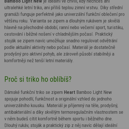
Bamboo Light New
je ideální ve chvíli, kdy nechceš ani
ultralehké letní triko, ani příliš teplou zimní vrstvu. Díky střední
gramáži funguje perfektně jako univerzální funkční oblečení pro
většinu roku. Varianta se zipem a dlouhým rukávem je skvělá
hlavně na přechodné období, ranní nebo večerní sport, turistiku,
cestování i běžné nošení v chladnějším počasí. Praktický
stoják se zipem navíc umožňuje snadno regulovat odvětrání
podle aktuální aktivity nebo počasí. Materiál je dostatečně
prodyšný pro aktivní pohyb, ale zároveň působí stabilněji a
komfortněji než tenší letní materiály.
Proč si triko ho oblíbíš?
Dámské funkční triko se zipem
Heart
Bamboo Light New
spojuje pohodlí, funkčnost a originální vzhled do jednoho
univerzálního kousku. Materiál je příjemný na těle, prodyšný,
antibakteriální a díky skvělým termoregulačním vlastnostem se
v něm budeš cítit komfortně během sportu i běžného dne.
Dlouhý rukáv, stoják a praktický zip z něj navíc dělají ideální