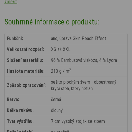
změřit
.
Souhrnné informace o produktu:
Funkční:
ano, úprava Skin Peach Effect
Velikostní rozpětí:
XS až XXL
Složení materiálu:
96 % Bambusová viskóza, 4 % Lycra
2
Hustota materiálu:
210 g / m
sešito plochým švem - oboustranný
Způsob zpracování:
krycí steh, který netlačí
Barva:
černá
Délka rukávu:
dlouhý
Tvar výstřihu:
7 cm vysoký stoják se zipem