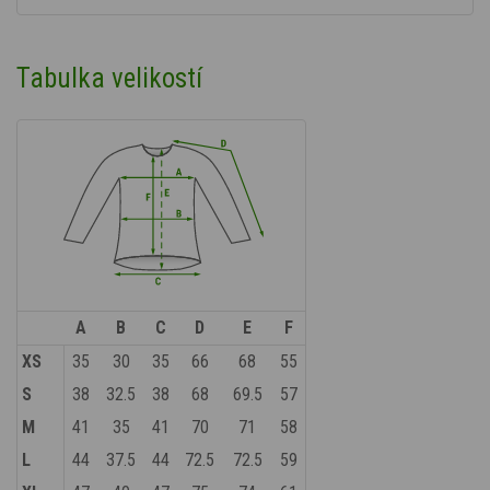
Tabulka velikostí
A
B
C
D
E
F
XS
35
30
35
66
68
55
S
38
32.5
38
68
69.5
57
M
41
35
41
70
71
58
L
44
37.5
44
72.5
72.5
59