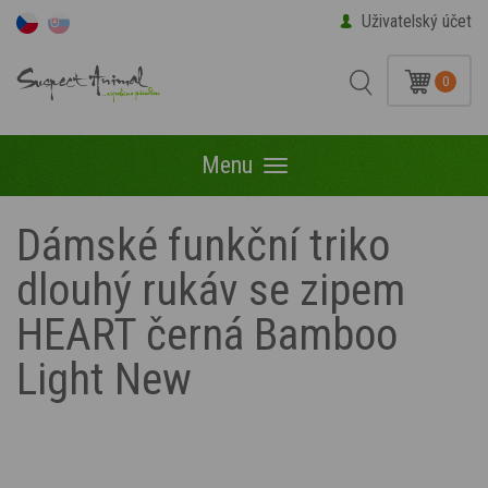
Uživatelský účet
0
Menu
Menu
Dámské funkční triko
dlouhý rukáv se zipem
HEART černá Bamboo
Light New