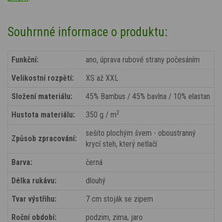
Souhrnné informace o produktu:
Funkční:
ano, úprava rubové strany počesáním
Velikostní rozpětí:
XS až XXL
Složení materiálu:
45% Bambus / 45% bavlna / 10% elastan
2
Hustota materiálu:
350 g / m
sešito plochým švem - oboustranný
Způsob zpracování:
krycí steh, který netlačí
Barva:
černá
Délka rukávu:
dlouhý
Tvar výstřihu:
7 cm stoják se zipem
Roční období:
podzim, zima, jaro