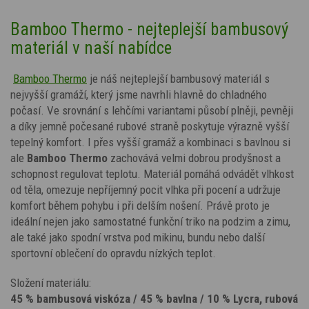
Bamboo Thermo - nejteplejší bambusový
materiál v naší nabídce
Bamboo Thermo
je náš nejteplejší bambusový materiál s
nejvyšší gramáží, který jsme navrhli hlavně do chladného
počasí. Ve srovnání s lehčími variantami působí plněji, pevněji
a díky jemně počesané rubové straně poskytuje výrazně vyšší
tepelný komfort. I přes vyšší gramáž
a kombinaci s bavlnou
si
ale
Bamboo Thermo
zachovává velmi dobrou prodyšnost a
schopnost regulovat teplotu. Materiál pomáhá odvádět vlhkost
od těla, omezuje nepříjemný pocit vlhka při pocení a udržuje
komfort během pohybu i při delším nošení. Právě proto je
ideální nejen jako samostatné funkční triko na podzim a zimu,
ale také jako spodní vrstva pod mikinu, bundu nebo další
sportovní oblečení do opravdu nízkých teplot.
Složení materiálu:
45 % bambusová viskóza / 45 % bavlna / 10 % Lycra, rubová