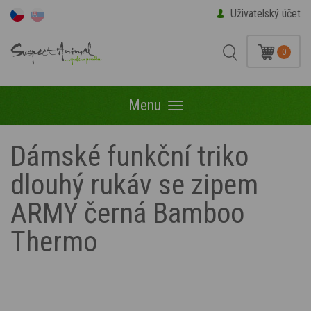
Uživatelský účet
0
Menu
Menu
Dámské funkční triko
dlouhý rukáv se zipem
ARMY černá Bamboo
Thermo