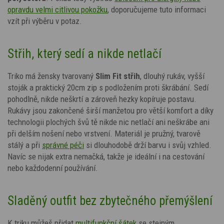
opravdu velmi citlivou pokožku
, doporučujeme tuto informaci
vzít při výběru v potaz.
Střih, který sedí a nikde netlačí
Triko má žensky tvarovaný
Slim Fit střih
, dlouhý rukáv, vyšší
stoják a praktický 20cm zip s podložením proti škrábání. Sedí
pohodlně, nikde neškrtí a zároveň hezky kopíruje postavu.
Rukávy jsou zakončené širší manžetou pro větší komfort a díky
technologii plochých švů tě nikde nic netlačí ani neškrábe ani
při delším nošení nebo vrstvení.
Materiál je pružný, tvarově
stálý a při
správné péči
si dlouhodobě drží barvu i svůj vzhled.
Navíc se nijak extra nemačká, takže je ideální i na cestování
nebo každodenní používání.
Sladěný outfit bez zbytečného přemýšlení
K triku můžeš přidat
multifunkční šátek
se stejným