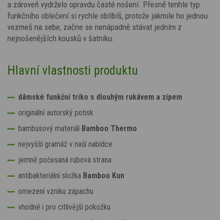
a zároveň vydrželo opravdu časté nošení. Přesně tenhle typ
funkčního oblečení si rychle oblíbíš, protože jakmile ho jednou
vezmeš na sebe, začne se nenápadně stávat jedním z
nejnošenějších kousků v šatníku.
Hlavní vlastnosti produktu
dámské funkční triko s dlouhým rukávem a zipem
originální autorský potisk
bambusový materiál
Bamboo Thermo
nejvyšší gramáž v naší nabídce
jemně počesaná rubová strana
antibakteriální složka
Bamboo Kun
omezení vzniku zápachu
vhodné i pro citlivější pokožku