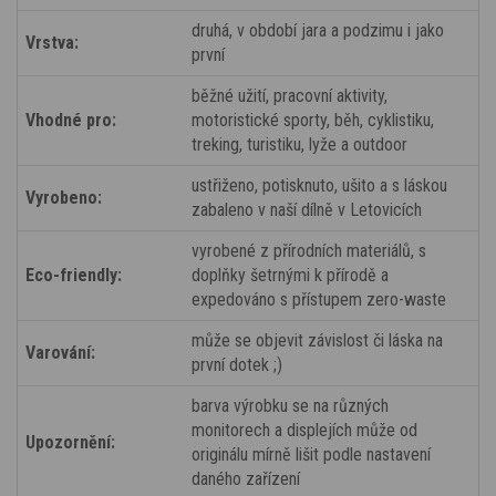
druhá, v období jara a podzimu i jako
Vrstva:
první
běžné užití, pracovní aktivity,
Vhodné pro:
motoristické sporty, běh, cyklistiku,
treking, turistiku, lyže a outdoor
ustřiženo, potisknuto, ušito a s láskou
Vyrobeno:
zabaleno v naší dílně v Letovicích
vyrobené z přírodních materiálů, s
Eco-friendly:
doplňky šetrnými k přírodě a
expedováno s přístupem zero-waste
může se objevit závislost či láska na
Varování:
první dotek ;)
barva výrobku se na různých
monitorech a displejích může od
Upozornění:
originálu mírně lišit podle nastavení
daného zařízení