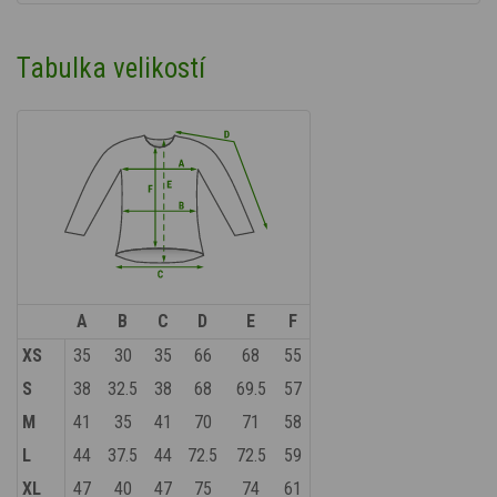
Tabulka velikostí
A
B
C
D
E
F
XS
35
30
35
66
68
55
S
38
32.5
38
68
69.5
57
M
41
35
41
70
71
58
L
44
37.5
44
72.5
72.5
59
XL
47
40
47
75
74
61