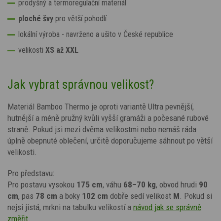
prodyšný a termoregulační materiál
ploché švy
pro větší pohodlí
lokální výroba - navrženo a ušito v České republice
velikosti
XS až XXL
Jak vybrat správnou velikost?
Materiál Bamboo Thermo je oproti variantě Ultra pevnější,
hutnější a méně pružný kvůli vyšší gramáži a počesané rubové
straně. Pokud jsi mezi dvěma velikostmi nebo nemáš ráda
úplně obepnuté oblečení, určitě doporučujeme sáhnout po větší
velikosti.
Pro představu:
Pro postavu vysokou
175 cm
, váhu
68–70 kg
, obvod hrudi
90
cm
, pas
78 cm
a boky
102 cm
dobře sedí velikost
M
. Pokud si
nejsi jistá, mrkni na tabulku velikostí a
návod jak se správně
změřit
.