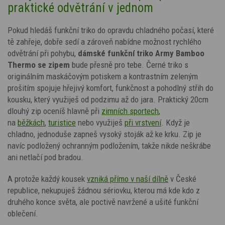
praktické odvětrání v jednom
Pokud hledáš funkční triko do opravdu chladného počasí, které
tě zahřeje, dobře sedí a zároveň nabídne možnost rychlého
odvětrání při pohybu,
dámské funkční triko Army Bamboo
Thermo se zipem
bude přesně pro tebe. Černé triko s
originálním maskáčovým potiskem
a kontrastním zeleným
prošitím
spojuje hřejivý komfort, funkčnost a pohodlný střih do
kousku, který využiješ od podzimu až do jara. Praktický 20cm
dlouhý zip oceníš hlavně při
zimních sportech
,
na
běžkách
,
turistice
nebo využiješ
při vrstvení
. Když je
chladno, jednoduše zapneš vysoký stoják až ke krku. Zip je
navíc podložený ochranným podložením, takže nikde neškrábe
ani netlačí pod bradou.
A protože každý kousek
vzniká přímo v naší dílně
v České
republice, nekupuješ žádnou sériovku, kterou má kde kdo z
druhého konce světa, ale poctivě navržené a ušité funkční
oblečení.