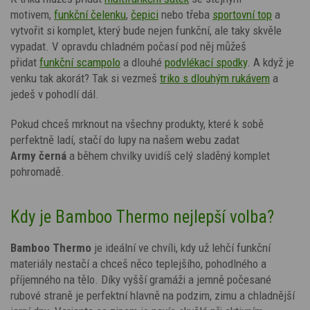
motivem,
funkční čelenku
,
čepici
nebo třeba
sportovní top
a
vytvořit si komplet, který bude nejen funkční, ale taky skvěle
vypadat. V opravdu chladném počasí pod něj můžeš
přidat
funkční scampolo
a dlouhé
podvlékací spodky
.
A když je
venku tak akorát? Tak si vezmeš
triko s dlouhým rukávem
a
jedeš v pohodlí dál.
Pokud chceš mrknout na všechny produkty, které k sobě
perfektně ladí, stačí do lupy na našem webu zadat
Army
černá
a během chvilky uvidíš celý sladěný komplet
pohromadě.
Kdy je Bamboo Thermo nejlepší volba?
Bamboo Thermo
je ideální ve chvíli, kdy už lehčí funkční
materiály nestačí a chceš něco teplejšího, pohodlného a
příjemného na tělo. Díky vyšší gramáži a jemně počesané
rubové straně je perfektní hlavně na podzim, zimu a chladnější