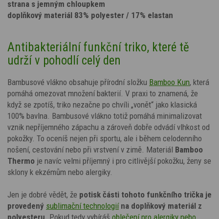
strana s jemným chloupkem
doplňkový materiál 83% polyester / 17% elastan
Antibakteriální funkční triko, které tě
udrží v pohodlí celý den
Bambusové vlákno obsahuje přírodní složku
Bamboo Kun
, která
pomáhá omezovat množení bakterií. V praxi to znamená, že
když se zpotíš, triko nezačne po chvíli „vonět“ jako klasická
100% bavlna. Bambusové vlákno totiž pomáhá minimalizovat
vznik nepříjemného zápachu a zároveň dobře odvádí vlhkost od
pokožky. To oceníš nejen při sportu, ale i během celodenního
nošení, cestování nebo při vrstvení v zimě. Materiál
Bamboo
Thermo
je navíc velmi příjemný i pro citlivější pokožku, ženy se
sklony k ekzémům nebo alergiky.
Jen je dobré vědět, že
potisk
části tohoto funkčního trička je
provedený
sublimační technologií
na doplňkový materiál z
polyesteru
. Pokud tedy vybíráš
oblečení pro alergiky nebo