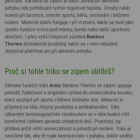
jarní dny. Varianta se zipem je navíc skvělá při aktivním
pohybu, kdy potřebuješ rychle regulovat teplotu. Dlouhý rukáv
oceníš při turistice, zimním sportu, běhu, cestování i běžném
nošení. Materiál dobře funguje i při vrstvení, takže se hodí jako
spodní funkční vrstva pod mikinu, bundu nebo další sportovní
oblečení. I přes vyšší hřejivost zůstává
Bamboo
Thermo
dostatečně prodyšný, takže se v něm nebudeš
zbytečně přehřívat ani při aktivním pohybu.
Proč si tohle triko se zipem oblíbíš?
Dámské funkční triko
Army
Bamboo Thermo se zipem spojuje
pohodlí, funkčnost a originální vzhled do univerzálního kousku,
který využiješ při sportu i během běžného dne. Materiál je
příjemný na těle, hřejivý, prodyšný a antibakteriální. Díky
výborným termoregulačním vlastnostem se v něm budeš cítit
komfortně i během opravdu chladných dnů. Praktický zip
přidává ještě větší univerzálnost a pohodlí při nošení. Triko je
navržené tak, aby tě nijak neomezovalo v pohybu, dobře sedělo