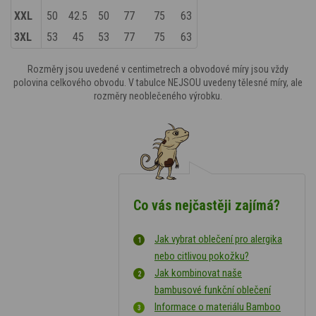
XXL
50
42.5
50
77
75
63
3XL
53
45
53
77
75
63
Rozměry jsou uvedené v centimetrech a obvodové míry jsou vždy
polovina celkového obvodu. V tabulce NEJSOU uvedeny tělesné míry, ale
rozměry neoblečeného výrobku.
Co vás nejčastěji zajímá?
Jak vybrat oblečení pro alergika
nebo citlivou pokožku?
Jak kombinovat naše
bambusové funkční oblečení
Informace o materiálu Bamboo