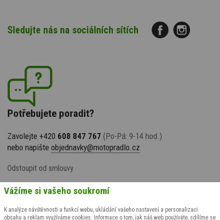
Sledujte nás na sociálních sítích
Potřebujete poradit?
Zavolejte +420
608 847 767
(Po-Pá: 9-14 hod.)
nebo napište
objednavky@motopradlo.cz
Odstoupit od smlouvy
Vážíme si vašeho soukromí
K analýze návštěvnosti a funkcí webu, ukládání vašeho nastavení a personalizaci
obsahu a reklam využíváme cookies. Informace o tom, jak náš web používáte, sdílíme se