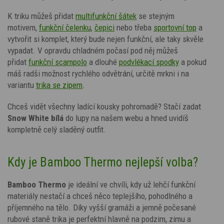
K triku můžeš přidat
multifunkční šátek
se stejným
motivem,
funkční čelenku
,
čepici
nebo třeba
sportovní top
a
vytvořit si komplet, který bude nejen funkční, ale taky skvěle
vypadat. V opravdu chladném počasí pod něj můžeš
přidat
funkční scampolo
a dlouhé
podvlékací spodky
a pokud
máš radši možnost rychlého odvětrání, určitě mrkni i na
variantu
trika se zipem
.
Chceš vidět všechny ladící kousky pohromadě? Stačí zadat
Snow White
bílá
do lupy na našem webu a hned uvidíš
kompletně celý sladěný outfit.
Kdy je Bamboo Thermo nejlepší volba?
Bamboo Thermo
je ideální ve chvíli, kdy už lehčí funkční
materiály nestačí a chceš něco teplejšího, pohodlného a
příjemného na tělo. Díky vyšší gramáži a jemně počesané
rubové staně trika je perfektní hlavně na podzim, zimu a