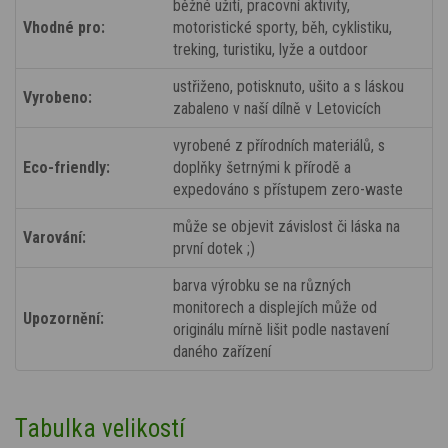
běžné užití, pracovní aktivity,
Vhodné pro:
motoristické sporty, běh, cyklistiku,
treking, turistiku, lyže a outdoor
ustřiženo, potisknuto, ušito a s láskou
Vyrobeno:
zabaleno v naší dílně v Letovicích
vyrobené z přírodních materiálů, s
Eco-friendly:
doplňky šetrnými k přírodě a
expedováno s přístupem zero-waste
může se objevit závislost či láska na
Varování:
první dotek ;)
barva výrobku se na různých
monitorech a displejích může od
Upozornění:
originálu mírně lišit podle nastavení
daného zařízení
Tabulka velikostí