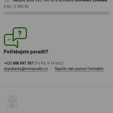
Nakupte ještě za
2 500 Kč
a dostanete
DOPRAVU ZDARMA
.
0 Kč
/
2 500 Kč
Potřebujete poradit?
+420
608 847 767
(Po-Pá: 9-14 hod.)
objednavky@motopradlo.cz
|
Napište nám pomocí formuláře