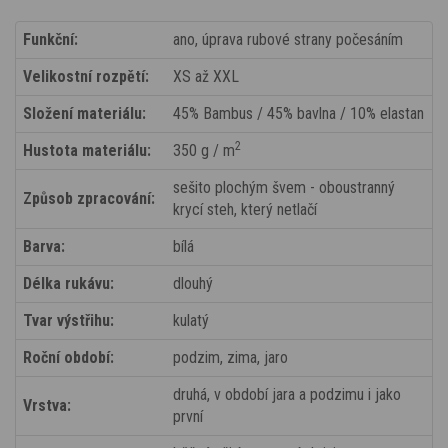
Funkční:
ano, úprava rubové strany počesáním
Velikostní rozpětí:
XS až XXL
Složení materiálu:
45% Bambus / 45% bavlna / 10% elastan
2
Hustota materiálu:
350 g / m
sešito plochým švem - oboustranný
Způsob zpracování:
krycí steh, který netlačí
Barva:
bílá
Délka rukávu:
dlouhý
Tvar výstřihu:
kulatý
Roční období:
podzim, zima, jaro
druhá, v období jara a podzimu i jako
Vrstva:
první