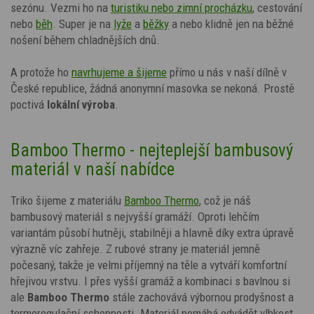
sezónu. Vezmi ho na
turistiku nebo zimní procházku
, cestování
nebo
běh
. Super je na
lyže
a
běžky
a nebo klidně jen na běžné
nošení během chladnějších dnů.
A protože ho
navrhujeme a šijeme
přímo u nás v naší dílně v
České republice, žádná anonymní masovka se nekoná. Prostě
poctivá
lokální výroba
.
Bamboo Thermo - nejteplejší bambusový
materiál v naší nabídce
Triko šijeme z materiálu
Bamboo Thermo
, což je náš
bambusový materiál s nejvyšší gramáží. Oproti lehčím
variantám působí hutněji, stabilněji a hlavně díky extra úpravě
výrazně víc zahřeje. Z rubové strany je materiál jemně
počesaný, takže je velmi příjemný na těle a vytváří komfortní
hřejivou vrstvu. I přes vyšší gramáž a kombinaci s bavlnou si
ale
Bamboo Thermo
stále zachovává výbornou prodyšnost a
termoregulační schopnosti. Materiál pomáhá odvádět vlhkost