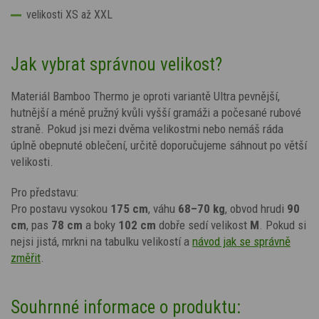
velikosti XS až XXL
Jak vybrat správnou velikost?
Materiál Bamboo Thermo je oproti variantě Ultra pevnější,
hutnější a méně pružný kvůli vyšší gramáži a počesané rubové
straně. Pokud jsi mezi dvěma velikostmi nebo nemáš ráda
úplně obepnuté oblečení, určitě doporučujeme sáhnout po větší
velikosti.
Pro představu:
Pro postavu vysokou
175 cm
, váhu
68–70 kg
, obvod hrudi
90
cm
, pas
78 cm
a boky
102 cm
dobře sedí velikost
M
. Pokud si
nejsi jistá, mrkni na tabulku velikostí a
návod jak se správně
změřit
.
Souhrnné informace o produktu: