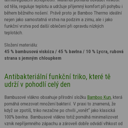
od těla, reguluje teplotu a udržuje příjemný komfort při pohybu i
během běžného nošení. Právě proto je Bamboo Thermo ideální
nejen jako samostatná vrstva na podzim a zimu, ale i jako
funkční vrstva pod další oblečení při opravdu nízkých
teplotách.
Složení materiálu:
45 % bambusová viskóza / 45 % bavlna / 10 % Lycra, rubová
strana s jemným chloupkem
Antibakteriální funkční triko, které tě
udrží v pohodlí celý den
Bambusové vlákno obsahuje přírodní složku
Bamboo Kun
, která
pomáhá omezovat množení bakterií. V praxi to znamená, že
když se zpotíš, triko nezačne po chvíli „vonět“ jako klasická
100% bavlna. Bambusové vlákno totiž pomáhá minimalizovat
vznik nepříjemného zápachu a zároveň dobře odvádí vlhkost od