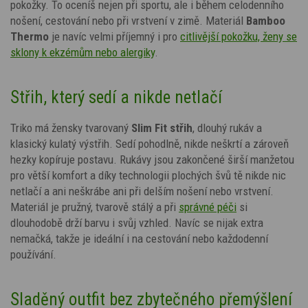
pokožky. To oceníš nejen při sportu, ale i během celodenního
nošení, cestování nebo při vrstvení v zimě. Materiál
Bamboo
Thermo
je navíc velmi příjemný i pro
citlivější pokožku, ženy se
sklony k ekzémům nebo alergiky
.
Střih, který sedí a nikde netlačí
Triko má žensky tvarovaný
Slim Fit střih
, dlouhý rukáv a
klasický kulatý výstřih. Sedí pohodlně, nikde neškrtí a zároveň
hezky kopíruje postavu. Rukávy jsou zakončené širší manžetou
pro větší komfort a díky technologii plochých švů tě nikde nic
netlačí a ani neškrábe ani při delším nošení nebo vrstvení.
Materiál je pružný, tvarově stálý a při
správné péči
si
dlouhodobě drží barvu i svůj vzhled. Navíc se nijak extra
nemačká, takže je ideální i na cestování nebo každodenní
používání.
Sladěný outfit bez zbytečného přemýšlení