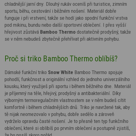
chladnější jarní dny. Dlouhý rukáv oceníš při turistice, zimním
sportu, běhu, cestování i běžném nošení. Materiál dobře
funguje i při vrstvení, takže se hodí jako spodní funkční vrstva
pod mikinu, bundu nebo další sportovní oblečení. I přes vyšší
hřejivost zůstává
Bamboo Thermo
dostatečně prodyšný, takže
se v něm nebudeš zbytečně přehřívat při aktivním pohybu.
Proč si triko Bamboo Thermo oblíbíš?
Dámské funkční triko
Snow White
Bamboo Thermo spojuje
pohodlí, funkčnost a originální vzhled do jednoho univerzálního
kousku, který využiješ při sportu i během běžného dne. Materiál
je příjemný na těle, hřejivý, prodyšný a antibakteriální. Díky
výborným termoregulačním vlastnostem se v něm budeš cítit
komfortně i během chladnějších dnů. Triko je navržené tak, aby
tě nijak neomezovalo v pohybu, dobře sedělo a zároveň
vydrželo opravdu časté nošení. Je to přesně ten typ funkčního
oblečení, které si oblíbíš po prvním oblečení a postupně zjistíš,
že ho nosíš skoro pořád.