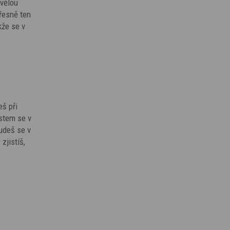
kvělou
přesně ten
kže se v
eš při
ostem se v
Budeš se v
zjistíš,