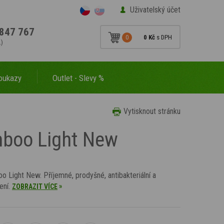
Uživatelský účet
847 767
0
0 Kč
s DPH
.)
oukazy
Outlet - Slevy %
Vytisknout stránku
mboo Light New
 Light New. Příjemné, prodyšné, antibakteriální a
ení.
»
ZOBRAZIT VÍCE