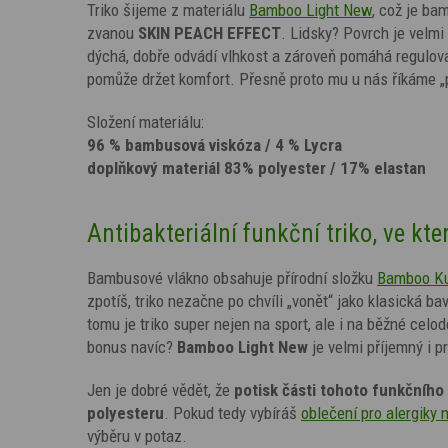
Triko šijeme z materiálu
Bamboo Light New
, což je ba
zvanou
SKIN PEACH EFFECT
. Lidsky? Povrch je velmi
dýchá, dobře odvádí vlhkost a zároveň pomáhá regulovat
pomůže držet komfort. Přesně proto mu u nás říkáme „p
Složení materiálu:
96 % bambusová viskóza / 4 % Lycra
doplňkový materiál 83% polyester / 17% elastan
Antibakteriální funkční triko, ve kte
Bambusové vlákno obsahuje přírodní složku
Bamboo K
zpotíš, triko nezačne po chvíli „vonět“ jako klasická 
tomu je triko super nejen na sport, ale i na běžné celo
bonus navíc?
Bamboo Light New
je velmi příjemný i p
Jen je dobré vědět, že
potisk
části tohoto funkčního 
polyesteru
. Pokud tedy vybíráš
oblečení pro alergiky 
výběru v potaz.