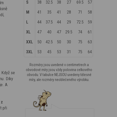
S
38
32.5
38
27
69.5
57
ním
rásně
M
41
35
41
28
71
58
dí,
L
44
37.5
44
29
72.5
59
XL
47
40
47
29.5
74
61
XXL
50
42.5
50
30
75
63
3XL
53
45
53
31
75
64
Rozměry jsou uvedené v centimetrech a
obvodové míry jsou vždy polovina celkového
? Když se
obvodu. V tabulce NEJSOU uvedeny tělesné
hu. Díky
míry, ale rozměry neoblečeného výrobku.
je. A
 z
t při