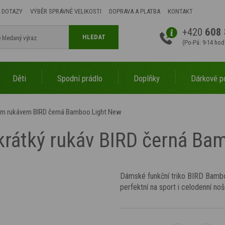
 DOTAZY
VÝBĚR SPRÁVNÉ VELIKOSTI
DOPRAVA A PLATBA
KONTAKT
+420
608 
HLEDAT
(Po-Pá: 9-14 hod
Děti
Spodní prádlo
Doplňky
Dárkové p
kým rukávem BIRD černá Bamboo Light New
krátký rukáv BIRD černá Ba
Dámské funkční triko BIRD Bamboo
perfektní na sport i celodenní noš