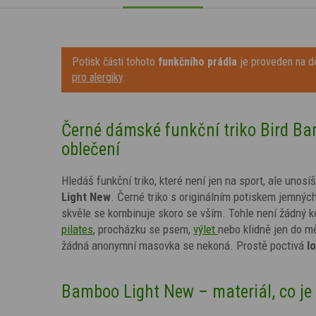
Potisk části tohoto
funkčního prádla
je proveden na do
pro alergiky
.
Černé dámské funkční triko Bird Bam
oblečení
Hledáš funkční triko, které není jen na sport, ale unosí
Light New
. Černé triko s
originálním potiskem
jemných
skvěle se kombinuje skoro se vším. Tohle není žádný 
pilates
, procházku se psem,
výlet
nebo klidně jen do m
žádná anonymní masovka se nekoná. Prostě poctivá
l
Bamboo Light New – materiál, co je