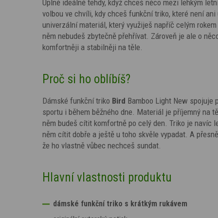
Úplně ideálně tehdy, když chceš něco mezi lehkým let
volbou ve chvíli, kdy chceš funkční triko, které není an
univerzální materiál, který využiješ napříč celým rokem
něm nebudeš zbytečně přehřívat. Zároveň je ale o něco „
komfortněji a stabilněji na těle.
Proč si ho oblíbíš?
Dámské funkční triko
Bird
Bamboo Light New spojuje poh
sportu i během běžného dne. Materiál je příjemný na tě
něm budeš cítit komfortně po celý den. Triko je navíc 
něm cítit dobře a ještě u toho skvěle vypadat. A přesn
že ho vlastně vůbec nechceš sundat.
Hlavní vlastnosti produktu
dámské funkční triko s krátkým rukávem