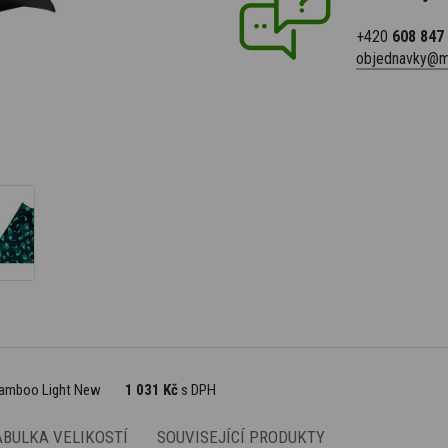
+420
608 847
objednavky@m
 Bamboo Light New
1 031 Kč
s DPH
ABULKA VELIKOSTÍ
SOUVISEJÍCÍ PRODUKTY