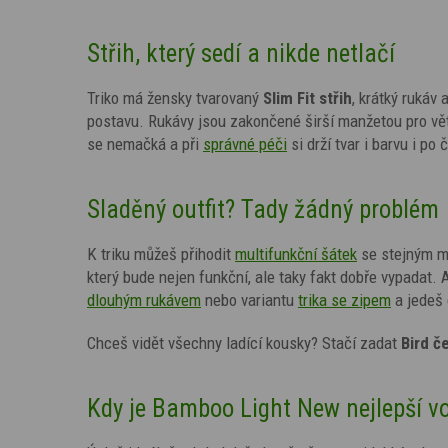
Střih, který sedí a nikde netlačí
Triko má žensky tvarovaný
Slim Fit střih
, krátký rukáv 
postavu. Rukávy jsou zakončené širší manžetou pro vět
se nemačká a při
správné péči
si drží tvar i barvu i po
Sladěný outfit? Tady žádný problém
K triku můžeš přihodit
multifunkční šátek
se stejným m
který bude nejen funkční, ale taky fakt dobře vypadat.
dlouhým rukávem
nebo variantu
trika se zipem
a jedeš 
Chceš vidět všechny ladící kousky? Stačí zadat
Bird
č
Kdy je Bamboo Light New nejlepší v