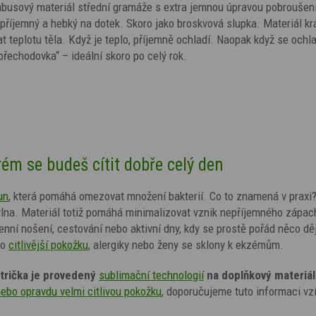
mbusový materiál střední gramáže s extra jemnou úpravou pobrouše
 příjemný a hebký na dotek. Skoro jako broskvová slupka. Materiál k
 teplotu těla. Když je teplo, příjemně ochladí. Naopak když se ochla
řechodovka“ – ideální skoro po celý rok.
rém se budeš cítit dobře celý den
un
, která pomáhá omezovat množení bakterií. Co to znamená v praxi
bavlna. Materiál totiž pomáhá minimalizovat vznik nepříjemného zápac
denní nošení, cestování nebo aktivní dny, kdy se prostě pořád něco dě
ro
citlivější pokožku
, alergiky nebo ženy se sklony k ekzémům.
trička je provedený
sublimační technologií
na doplňkový materiál
nebo opravdu velmi citlivou pokožku
, doporučujeme tuto informaci vzí