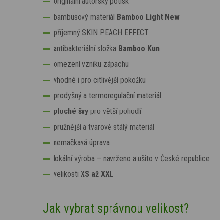
originální autorský potisk
bambusový materiál
Bamboo Light New
příjemný SKIN PEACH EFFECT
antibakteriální složka
Bamboo Kun
omezení vzniku zápachu
vhodné i pro citlivější pokožku
prodyšný a termoregulační materiál
ploché švy
pro větší pohodlí
pružnější a tvarově stálý materiál
nemačkavá úprava
lokální výroba
– navrženo a ušito v České republice
velikosti
XS až XXL
Jak vybrat správnou velikost?