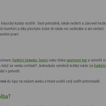
a klasický kulatý výstřih. Sedí pohodlně, nikde neškrtí a zároveň hezk
ší komfort a díky plochým švům tě nikde nic neškrábe a ani netlačí.
 častém praní.
otivem,
funkční čelenku
,
čepici
nebo třeba
sportovní top
a vytvořit s
 A když se venku ochladí? Jednoduše vyměníš krátký rukáv za
funkční 
dál v pohodlí.
erná
do lupy na našem webu a hned uvidíš celý outfit pohromadě.
olba?