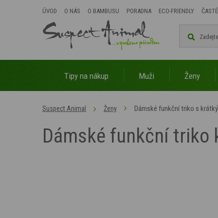
ÚVOD
O NÁS
O BAMBUSU
PORADNA
ECO-FRIENDLY
ČASTÉ
Tipy na nákup
Muži
Ženy
Dámské funkční triko s krát
Suspect Animal
Ženy
Dámské funkční triko 