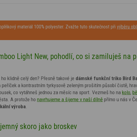
plňkový materiál 100% polyester. Zvažte tuto skutečnost při
výběru obl
boo Light New, pohodlí, co si zamiluješ na p
š ho klidně celý den? Přesně takové je
dámské funkční triko
Bird
B
 peříček
a kontrastním tyrkysově zeleným prošitím
působí čistě, hra
kousek, co vytáhneš jednou za měsíc na sport. Vezmeš ho na
kolo
,
b
ěsta. A protože ho
navrhujeme a šijeme v naší dílně
přímo u nás v Č
okální výroba
.
 jemný skoro jako broskev