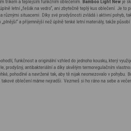
ním trikem a teplejším funkčním oblečením.
Bamboo Light New
je s
i úplně letní „fešák na vedro“, ani zbytečně teplý kus oblečení. Je to 
 a různými situacemi. Díky své prodyšnosti zvládá i aktivní pohyb, ta
plnější“ a příjemnější než úplně tenké letní materiály, takže působí
odlí, funkčnost a originální vzhled do jednoho kousku, který využij
le, prodyšný, antibakteriální a díky skvělým termoregulačním vlastn
lehké, pohodlné a navržené tak, aby tě nijak neomezovalo v pohybu. 
ě takové oblečení máme nejradši. Vezmeš si ho ráno na sebe a večer 