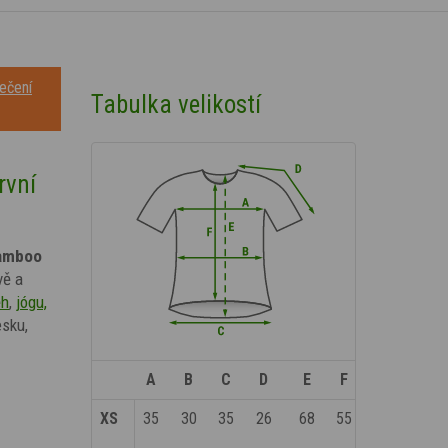
ečení
Tabulka velikostí
rvní
amboo
vě a
ěh
,
jógu,
esku,
A
B
C
D
E
F
XS
35
30
35
26
68
55