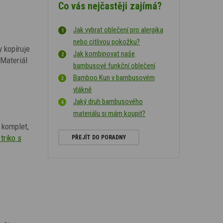
Co vás nejčastěji zajímá?
Jak vybrat oblečení pro alergika
nebo citlivou pokožku?
y kopíruje
Jak kombinovat naše
Materiál
bambusové funkční oblečení
Bamboo Kun v bambusovém
vlákně
Jaký druh bambusového
materiálu si mám koupit?
i komplet,
triko s
PŘEJÍT DO PORADNY