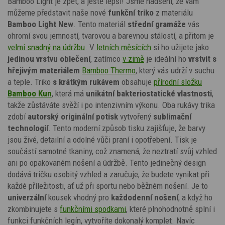
Bamboo Light je zpět, a ještě lepší! Jsme nadšení, že vám
můžeme představit naše nové
funkční triko
z materiálu
Bamboo Light New
. Tento materiál
střední gramáže
vás
ohromí svou jemností, tvarovou a barevnou stálostí, a přitom je
velmi snadný na údržbu
. V
letních měsících
si ho užijete jako
jedinou vrstvu oblečení
, zatímco
v zimě
je ideální ho
vrstvit s
hřejivým materiálem
Bamboo Thermo
, který vás udrží v suchu
a teple. Triko
s krátkým rukávem
obsahuje
přírodní složku
Bamboo Kun
, která má
unikátní bakteriostatické vlastnosti
,
takže zůstáváte svěží i po intenzivním výkonu. Oba
rukávy trika
zdobí
autorský originální potisk
vytvořený
sublimační
technologií
. Tento moderní způsob tisku zajišťuje, že barvy
jsou živé, detailní a odolné vůči praní i opotřebení. Tisk je
součástí samotné tkaniny, což znamená, že neztratí svůj vzhled
ani po opakovaném nošení a údržbě. Tento jedinečný design
dodává tričku osobitý vzhled a zaručuje, že budete vynikat při
každé příležitosti, ať už při sportu nebo běžném nošení.
Je to
univerzální
kousek vhodný pro
každodenní nošení
, a když ho
zkombinujete s
funkčními spodkami
,
které plnohodnotně splní i
funkci funkčních legín,
vytvoříte dokonalý komplet. Navíc