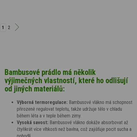
1
2
Bambusové prádlo má několik
výjimečných vlastností, které ho odlišují
od jiných materiálů:
Výborná termoregulace:
Bambusové vlákno má schopnost
přirozeně regulovat teplotu, takže udržuje tělo v chladu
během léta a v teple během zimy.
Vysoká savost:
Bambusové vlákno dokáže absorbovat až
čtyřikrát více vlhkosti než bavlna, což zajišťuje pocit sucha a
pohodlí.