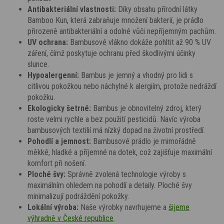
Antibakteriální vlastnosti:
Díky obsahu přírodní látky
Bamboo Kun, která zabraňuje množení bakterií, je prádlo
přirozeně antibakteriální a odolné vůči nepříjemným pachům.
UV ochrana:
Bambusové vlákno dokáže pohltit až 90 % UV
záření, čímž poskytuje ochranu před škodlivými účinky
slunce.
Hypoalergenní:
Bambus je jemný a vhodný pro lidi s
citlivou pokožkou nebo náchylné k alergiím, protože nedráždí
pokožku.
Ekologicky šetrné:
Bambus je obnovitelný zdroj, který
roste velmi rychle a bez použití pesticidů. Navíc výroba
bambusových textilií má nízký dopad na životní prostředí.
Pohodlí a jemnost:
Bambusové prádlo je mimořádně
měkké, hladké a příjemné na dotek, což zajišťuje maximální
komfort při nošení.
Ploché švy:
Správně zvolená technologie výroby s
maximálním ohledem na pohodlí a detaily. Ploché švy
minimalizují podráždění pokožky.
Lokální výroba:
Naše výrobky navrhujeme a
šijeme
výhradně v České republice
.