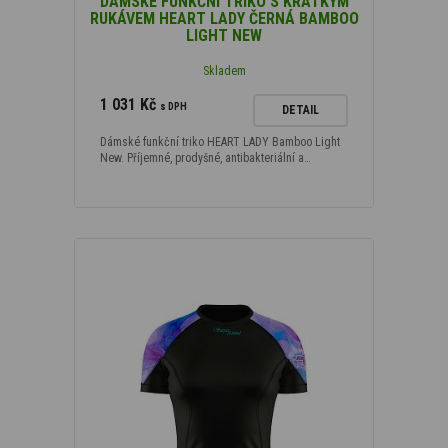
DÁMSKÉ FUNKČNÍ TRIKO S KRÁTKÝM
RUKÁVEM HEART LADY ČERNÁ BAMBOO
LIGHT NEW
Skladem
1 031 Kč
s DPH
DETAIL
Dámské funkční triko HEART LADY Bamboo Light
New. Příjemné, prodyšné, antibakteriální a…