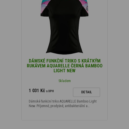
Produkty, které jsou
Novinka
(4
)
Podle typu materiálu
Bamboo Light New
(30)
DÁMSKÉ FUNKČNÍ TRIKO S KRÁTKÝM
RUKÁVEM AQUARELLE ČERNÁ BAMBOO
Podle velikosti
LIGHT NEW
Skladem
XS
(30)
1 031 Kč
S
(30)
s DPH
DETAIL
M
(30)
Dámské funkční triko AQUARELLE Bamboo Light
New. Příjemné, prodyšné, antibakteriální a…
L
(30)
XL
(30)