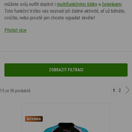
můžete svůj outfit doplnit
i
multifunkčními šátky
a
čelenkami
.
Toto funkční tričko vás nezradí při žádné aktivitě, ať už běháte,
cvičíte, nebo prostě jen chcete vypadat skvěle!
Přečíst více
ZOBRAZIT FILTRACI
Podle barvy
1
2
15
ze 30 produktů
NOVINKA