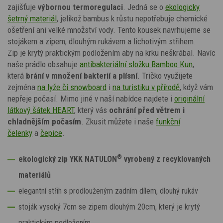
zajišťuje
výbornou termoregulaci
. Jedná se o
ekologicky
šetrný materiál
, jelikož bambus k růstu nepotřebuje chemické
ošetření ani velké množství vody.
Tento kousek navrhujeme se
stojákem a zipem, dlouhým rukávem a lichotivým střihem.
Zip
je krytý
praktickým podložením aby na krku neškrábal
.
Navíc
naše prádlo obsahuje
antibakteriální složku Bamboo Kun
,
která
brání v množení bakterií a plísní
. Tričko využijete
zejména
na lyže či snowboard
i
na turistiku v přírodě
, když vám
nepřeje počasí. Mimo jiné v naší nabídce najdete i
originální
látkový šátek HEART
,
který vás
ochrání před větrem i
chladnějším počasím
. Zkusit můžete i naše
funkční
čelenky
a
čepice
.
®
ekologický zip YKK NATULON
vyrobený z recyklovaných
materiálů
elegantní střih s prodlouženým zadním dílem, dlouhý rukáv
stoják vysoký 7cm se zipem dlouhým 20cm, který je krytý
praktickým podložením