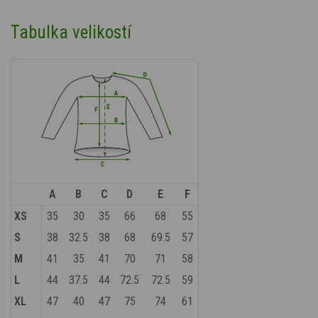
Tabulka velikostí
A
B
C
D
E
F
XS
35
30
35
66
68
55
S
38
32.5
38
68
69.5
57
M
41
35
41
70
71
58
L
44
37.5
44
72.5
72.5
59
XL
47
40
47
75
74
61