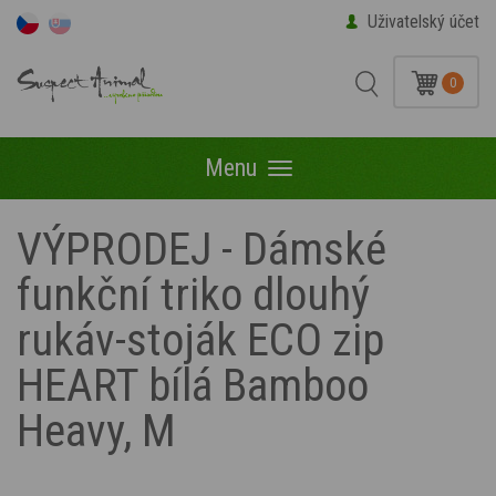
Uživatelský účet
0
Menu
Menu
VÝPRODEJ - Dámské
funkční triko dlouhý
rukáv-stoják ECO zip
HEART bílá Bamboo
Heavy, M