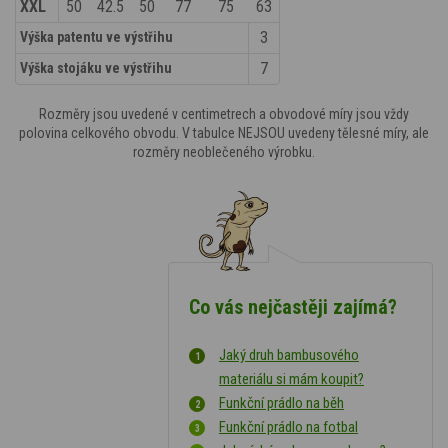
XXL
50
42.5
50
77
75
63
3
Výška patentu ve výstřihu
7
Výška stojáku ve výstřihu
Rozměry jsou uvedené v centimetrech a obvodové míry jsou vždy
polovina celkového obvodu. V tabulce NEJSOU uvedeny tělesné míry, ale
rozměry neoblečeného výrobku.
Co vás nejčastěji zajímá?
Jaký druh bambusového
materiálu si mám koupit?
Funkční prádlo na běh
Funkční prádlo na fotbal