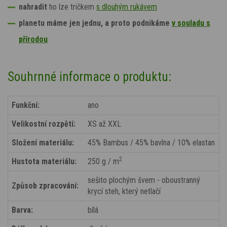
nahradit
ho lze tričkem
s dlouhým rukávem
planetu máme jen jednu, a proto podnikáme
v souladu s
přírodou
Souhrnné informace o produktu:
Funkční:
ano
Velikostní rozpětí:
XS až XXL
Složení materiálu:
45% Bambus / 45% bavlna / 10% elastan
2
Hustota materiálu:
250 g / m
sešito plochým švem - oboustranný
Způsob zpracování:
krycí steh, který netlačí
Barva:
bílá