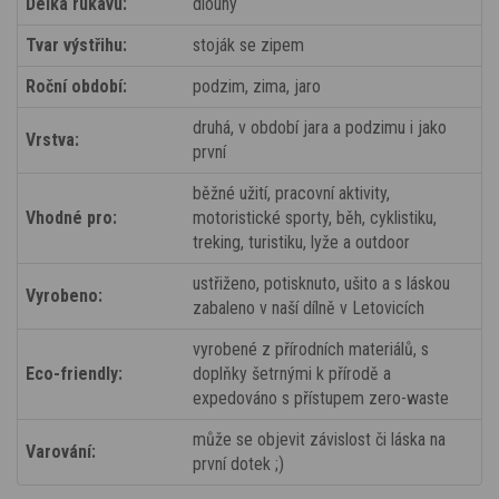
Délka rukávu:
dlouhý
Tvar výstřihu:
stoják se zipem
Roční období:
podzim, zima, jaro
druhá, v období jara a podzimu i jako
Vrstva:
první
běžné užití, pracovní aktivity,
Vhodné pro:
motoristické sporty, běh, cyklistiku,
treking, turistiku, lyže a outdoor
ustřiženo, potisknuto, ušito a s láskou
Vyrobeno:
zabaleno v naší dílně v Letovicích
vyrobené z přírodních materiálů, s
Eco-friendly:
doplňky šetrnými k přírodě a
expedováno s přístupem zero-waste
může se objevit závislost či láska na
Varování:
první dotek ;)