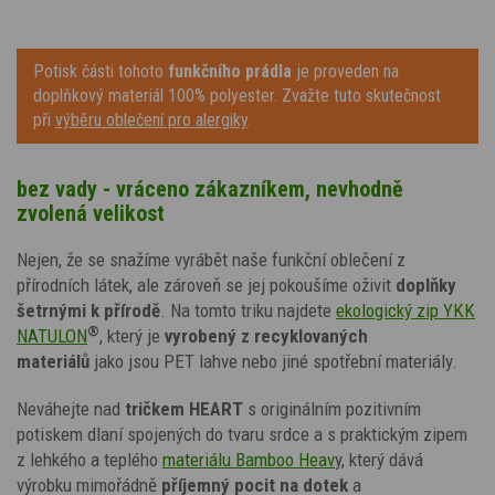
Potisk části tohoto
funkčního prádla
je proveden na
doplňkový materiál 100% polyester. Zvažte tuto skutečnost
při
výběru oblečení pro alergiky
.
bez vady - vráceno zákazníkem, nevhodně
zvolená velikost
Nejen, že se snažíme vyrábět naše funkční oblečení z
přírodních látek, ale zároveň se jej pokoušíme oživit
doplňky
šetrnými k přírodě
. Na tomto triku najdete
ekologický zip YKK
®
NATULON
, který je
vyrobený z recyklovaných
materiálů
jako jsou PET lahve nebo jiné spotřební materiály.
Neváhejte nad
tričkem HEART
s originálním pozitivním
potiskem dlaní spojených do tvaru srdce a s praktickým zipem
z lehkého a teplého
materiálu Bamboo Heav
y
, který dává
výrobku mimořádně
příjemný pocit na dotek
a