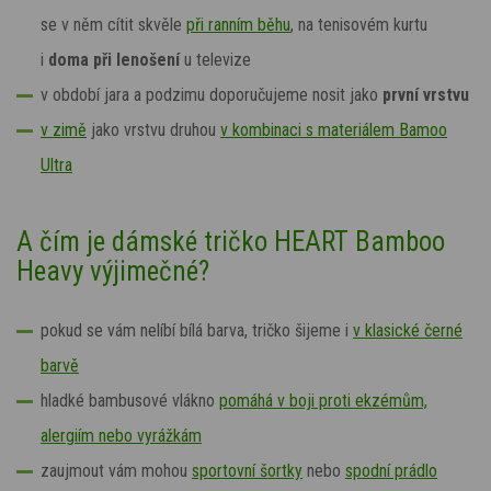
se v něm cítit skvěle
při ranním běhu
, na tenisovém kurtu
i
doma při lenošení
u televize
v období jara a podzimu doporučujeme nosit jako
první vrstvu
v zimě
jako vrstvu druhou
v kombinaci s materiálem Bamoo
Ultra
A čím je dámské tričko HEART Bamboo
Heavy výjimečné?
pokud se vám nelíbí bílá barva, tričko šijeme i
v klasické černé
barvě
hladké bambusové vlákno
pomáhá v boji proti ekzémům,
alergiím nebo vyrážkám
zaujmout vám mohou
sportovní šortky
nebo
spodní prádlo