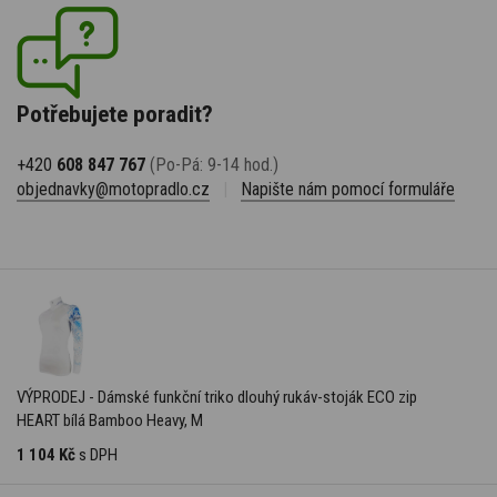
Potřebujete poradit?
+420
608 847 767
(Po-Pá: 9-14 hod.)
objednavky@motopradlo.cz
|
Napište nám pomocí formuláře
VÝPRODEJ - Dámské funkční triko dlouhý rukáv-stoják ECO zip
HEART bílá Bamboo Heavy, M
1 104 Kč
s DPH