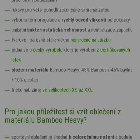
rukávy pro větší pohodlí zakončené širší manžetou
výborná termoregulace a
rychlý odvod vlhkosti
od pokožky
unikátní
bakteriostatická schopnost
a neutralizace zápachu
tvarově i barevně stálé vlákno
nenáročné na údržbu
jedná se o
český výrobek
, který je vyroben
z certifikovaných
látek
složení materiálu
Bamboo Heavy:
45% Bambus / 45% bavlna
/ 10% elastan
tričko nabízíme
ve velikostech XS až XXL
Pro jakou příležitost si vzít oblečení z
materiálu Bamboo Heavy?
sportovní oblečení je vhodné
k celoročnímu nošení
a budete