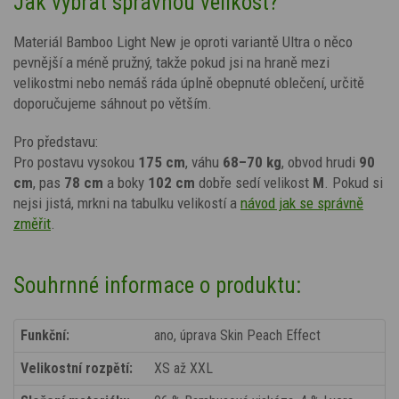
Jak vybrat správnou velikost?
Materiál Bamboo Light New je oproti variantě Ultra o něco
pevnější a méně pružný, takže pokud jsi na hraně mezi
velikostmi nebo nemáš ráda úplně obepnuté oblečení, určitě
doporučujeme sáhnout po větším.
Pro představu:
Pro postavu vysokou
175 cm
, váhu
68–70 kg
, obvod hrudi
90
cm
, pas
78 cm
a boky
102 cm
dobře sedí velikost
M
. Pokud si
nejsi jistá, mrkni na tabulku velikostí a
návod jak se správně
změřit
.
Souhrnné informace o produktu:
Funkční:
ano, úprava Skin Peach Effect
Velikostní rozpětí:
XS až XXL