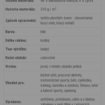
Složení materiálu:
96 % Bambusová viskóza, 4 % Lycra
2
Hustota materiálu:
210 g / m
sešito plochým švem - oboustranný
Způsob zpracování:
krycí steh, který netlačí
Barva:
bílá
Délka rukávu:
krátký
Tvar výstřihu:
kulatý
Roční období:
celoročně
Vrstva:
první, v letním období jediná
běžné užití, pracovní aktivity,
motoristické sporty, běh, cyklistiku,
Vhodné pro:
treking, turistiku a outdoor, fitness, letní
a halové sporty, spinning
ustřiženo, potisknuto, ušito a s láskou
Vyrobeno:
zabaleno v naší dílně v Letovicích