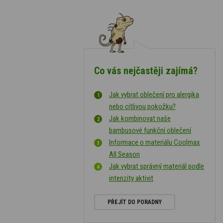
Co vás nejčastěji zajímá?
Jak vybrat oblečení pro alergika
nebo citlivou pokožku?
Jak kombinovat naše
bambusové funkční oblečení
Informace o materiálu Coolmax
All Season
Jak vybrat správný materiál podle
intenzity aktivit
PŘEJÍT DO PORADNY