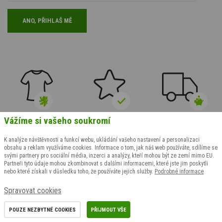
Vážíme si vašeho soukromí
Opravdu české
Prvotřídní
Poštovné již od
výrobky
a originální
2 500 Kč zdarma
K analýze návštěvnosti a funkcí webu, ukládání vašeho nastavení a personalizaci
obsahu a reklam využíváme cookies. Informace o tom, jak náš web používáte, sdílíme se
svými partnery pro sociální média, inzerci a analýzy, kteří mohou být ze zemí mimo EU.
Partneři tyto údaje mohou zkombinovat s dalšími informacemi, které jste jim poskytli
nebo které získali v důsledku toho, že používáte jejich služby.
Podrobné informace
Spravovat cookies
Zákaznický servis
Důležité odkazy
POUZE NEZBYTNÉ COOKIES
PŘIJMOUT VŠE