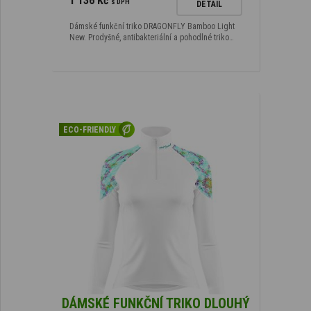
1 136 Kč
s DPH
DETAIL
Dámské funkční triko DRAGONFLY Bamboo Light
New. Prodyšné, antibakteriální a pohodlné triko…
ECO-FRIENDLY
DÁMSKÉ FUNKČNÍ TRIKO DLOUHÝ