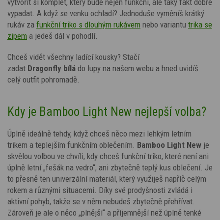
vytvořit si komplet, který bude nejen funkční, ale taky fakt dobře
vypadat. A když se venku ochladí? Jednoduše vyměníš krátký
rukáv za
funkční triko s dlouhým rukávem
nebo variantu
trika se
zipem
a jedeš dál v pohodlí.
Chceš vidět všechny ladící kousky? Stačí
zadat
Dragonfly
bílá
do lupy na našem webu a hned uvidíš
celý outfit pohromadě.
Kdy je Bamboo Light New nejlepší volba?
Úplně ideálně tehdy, když chceš něco mezi lehkým letním
trikem a teplejším funkčním oblečením.
Bamboo Light New
je
skvělou volbou ve chvíli, kdy chceš funkční triko, které není ani
úplně letní „fešák na vedro“, ani zbytečně teplý kus oblečení. Je
to přesně ten univerzální materiál, který využiješ napříč celým
rokem a různými situacemi. Díky své prodyšnosti zvládá i
aktivní pohyb, takže se v něm nebudeš zbytečně přehřívat.
Zároveň je ale o něco „plnější“ a příjemnější než úplně tenké