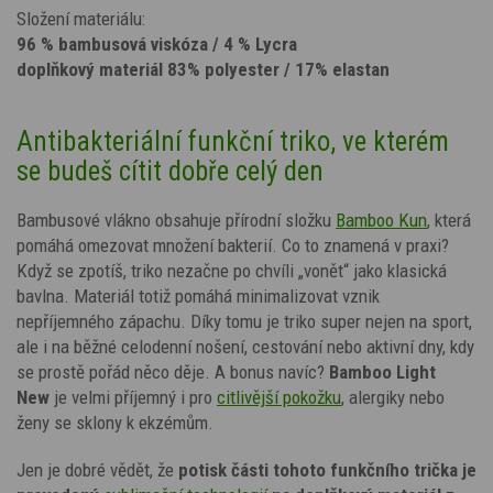
Složení materiálu:
96 % bambusová viskóza / 4 % Lycra
doplňkový materiál 83% polyester / 17% elastan
Antibakteriální funkční triko, ve kterém
se budeš cítit dobře celý den
Bambusové vlákno obsahuje přírodní složku
Bamboo Kun
, která
pomáhá omezovat množení bakterií. Co to znamená v praxi?
Když se zpotíš, triko nezačne po chvíli „vonět“ jako klasická
bavlna. Materiál totiž pomáhá minimalizovat vznik
nepříjemného zápachu. Díky tomu je triko super nejen na sport,
ale i na běžné celodenní nošení, cestování nebo aktivní dny, kdy
se prostě pořád něco děje. A bonus navíc?
Bamboo Light
New
je velmi příjemný i pro
citlivější pokožku
, alergiky nebo
ženy se sklony k ekzémům.
Jen je dobré vědět, že
potisk
části tohoto funkčního trička je