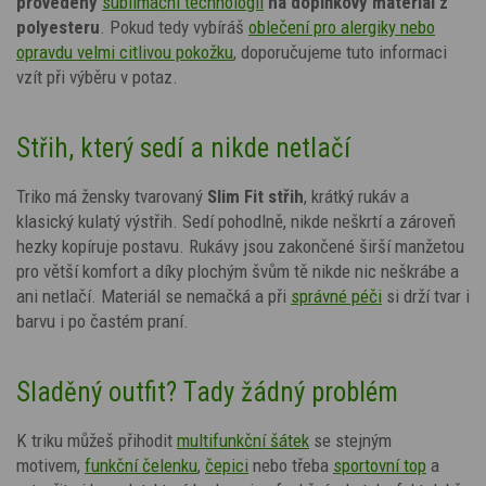
provedený
sublimační technologií
na doplňkový materiál z
polyesteru
. Pokud tedy vybíráš
oblečení pro alergiky nebo
opravdu velmi citlivou pokožku
, doporučujeme tuto informaci
vzít při výběru v potaz.
Střih, který sedí a nikde netlačí
Triko má žensky tvarovaný
Slim Fit střih
, krátký rukáv a
klasický kulatý výstřih. Sedí pohodlně, nikde neškrtí a zároveň
hezky kopíruje postavu. Rukávy jsou zakončené širší manžetou
pro větší komfort a díky plochým švům tě nikde nic neškrábe a
ani netlačí.
Materiál se nemačká a při
správné péči
si drží tvar i
barvu i po častém praní.
Sladěný outfit? Tady žádný problém
K triku můžeš přihodit
multifunkční šátek
se stejným
motivem,
funkční čelenku
,
čepici
nebo třeba
sportovní top
a