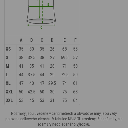
A
B
C
D
E
F
XS
35
30
35
26
68
55
S
38
32.5
38
27
69.5
57
M
41
35
41
28
71
58
L
44
37.5
44
29
72.5
59
XL
47
40
47
29.5
74
61
XXL
50
42.5
50
30
75
63
3XL
53
45
53
31
75
64
Rozměry jsou uvedené v centimetrech a obvodové míry jsou vždy
polovina celkového obvodu. V tabulce NEJSOU uvedeny tělesné míry, ale
rozměry neoblečeného výrobku.