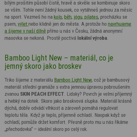
bílým
prošitím
působí čistě, hravě a skvěle se kombinuje skoro
se vším. Tohle není žádný kousek, co vytáhneš jednou za měsíc
na sport. Vezmeš ho na
kolo
,
běh
,
jógu, pilates
, procházku se
psem,
výlet
nebo klidně jen do města. A protože ho
navrhujeme
a šijeme v naší dílně
přímo u nás v Česku, žádná anonymní
masovka se nekoná. Prostě poctivá
lokální výroba
.
Bamboo Light New – materiál, co je
jemný skoro jako broskev
Triko šijeme z materiálu
Bamboo Light New
, což je bambusový
materiál střední gramáže s extra jemnou úpravou pobroušením
zvanou
SKIN PEACH EFFECT
. Lidsky? Povrch je velmi příjemný
a hebký na dotek. Skoro jako broskvová slupka. Materiál krásně
dýchá, dobře odvádí vlhkost a zároveň pomáhá regulovat
teplotu těla. Když je teplo, příjemně ochladí. Naopak když se
ochladí, pomůže držet komfort. Přesně proto mu u nás říkáme
„přechodovka“ – ideální skoro po celý rok.