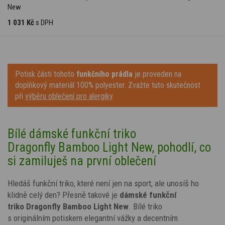
New
1 031 Kč
s DPH
Potisk části tohoto
funkčního prádla
je proveden na
doplňkový materiál 100% polyester. Zvažte tuto skutečnost
při
výběru oblečení pro alergiky
.
Bílé dámské funkční triko
Dragonfly Bamboo Light New, pohodlí, co
si zamiluješ na první oblečení
Hledáš funkční triko, které není jen na sport, ale unosíš ho
klidně celý den? Přesně takové je
dámské funkční
triko
Dragonfly
Bamboo Light New
. Bílé triko
s
originálním
potiskem
elegantní vážky
a decentním