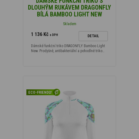
DÁMSKÉ FUNKČNÍ TRIKO S
DLOUHÝM RUKÁVEM DRAGONFLY
BÍLÁ BAMBOO LIGHT NEW
Skladem
1 136 Kč
s DPH
DETAIL
Dámské funkční triko DRAGONFLY Bamboo Light
New. Prodyšné, antibakteriální a pohodlné triko…
ECO-FRIENDLY