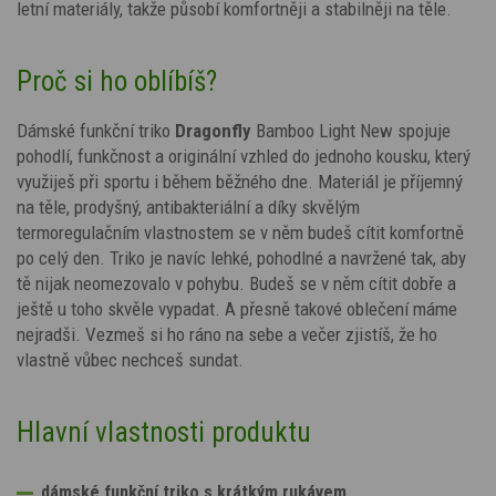
letní materiály, takže působí komfortněji a stabilněji na těle.
Proč si ho oblíbíš?
Dámské funkční triko
Dragonfly
Bamboo Light New spojuje
pohodlí, funkčnost a originální vzhled do jednoho kousku, který
využiješ při sportu i během běžného dne. Materiál je příjemný
na těle, prodyšný, antibakteriální a díky skvělým
termoregulačním vlastnostem se v něm budeš cítit komfortně
po celý den. Triko je navíc lehké, pohodlné a navržené tak, aby
tě nijak neomezovalo v pohybu. Budeš se v něm cítit dobře a
ještě u toho skvěle vypadat. A přesně takové oblečení máme
nejradši. Vezmeš si ho ráno na sebe a večer zjistíš, že ho
vlastně vůbec nechceš sundat.
Hlavní vlastnosti produktu
dámské funkční triko s krátkým rukávem