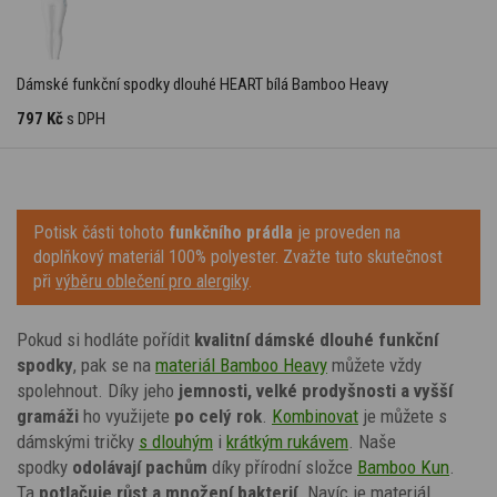
Dámské funkční spodky dlouhé HEART bílá Bamboo Heavy
797 Kč
s DPH
Potisk části tohoto
funkčního prádla
je proveden na
doplňkový materiál 100% polyester. Zvažte tuto skutečnost
při
výběru oblečení pro alergiky
.
Pokud si hodláte pořídit
kvalitní dámské dlouhé funkční
spodky
, pak se na
materiál Bamboo Heavy
můžete vždy
spolehnout. Díky jeho
jemnosti, velké prodyšnosti a vyšší
gramáži
ho využijete
po celý rok
.
Kombinovat
je můžete s
dámskými tričky
s dlouhým
i
krátkým rukávem
. Naše
spodky
odolávají pachům
díky přírodní složce
Bamboo Kun
.
Ta
potlačuje růst a množení bakterií
. Navíc je materiál