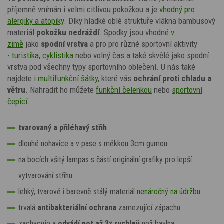
příjemně vnímán i velmi citlivou pokožkou a je
vhodný pro
alergiky a atopiky
. Díky hladké oblé struktuře vlákna bambusový
materiál
pokožku nedráždí
. Spodky jsou vhodné
v
zimě
jako
spodní vrstva
a pro pro různé sportovní aktivity
-
turistika
,
cyklistika
nebo volný čas a také skvělé jako spodní
vrstva pod všechny typy sportovního oblečení. U nás také
najdete i
multifunkční šátky
, které vás
ochrání proti chladu a
větru
. Nahradit ho můžete
funkční čelenkou
nebo
sportovní
čepicí
.
tvarovaný a přiléhavý střih
dlouhé nohavice a v pase s měkkou 3cm gumou
na bocích všitý lampas s částí originální grafiky pro lepší
vytvarování střihu
lehký, tvarově i barevně stálý materiál
nenáročný na údržbu
trvalá
antibakteriální ochrana
zamezující zápachu
zachycuje a
odvádí pot až 3×
rychleji
než bavlna