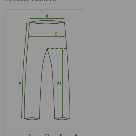
A
A1
D
E