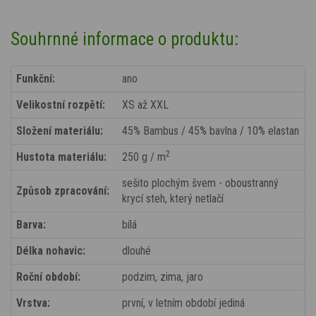
Souhrnné informace o produktu:
Funkční:
ano
Velikostní rozpětí:
XS až XXL
Složení materiálu:
45% Bambus / 45% bavlna / 10% elastan
2
Hustota materiálu:
250 g / m
sešito plochým švem - oboustranný
Způsob zpracování:
krycí steh, který netlačí
Barva:
bílá
Délka nohavic:
dlouhé
Roční období:
podzim, zima, jaro
Vrstva:
první, v letním období jediná