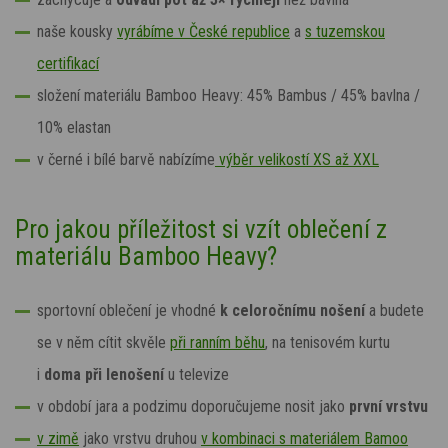
naše kousky
vyrábíme v České republice
a
s tuzemskou
certifikací
složení materiálu
Bamboo Heavy: 45% Bambus / 45% bavlna /
10% elastan
v
černé i bílé
barvě
nabízíme
výběr velikostí XS až XXL
Pro jakou příležitost si vzít oblečení z
materiálu Bamboo Heavy?
sportovní oblečení je vhodné
k celoročnímu nošení
a budete
se v něm cítit skvěle
při ranním běhu
, na tenisovém kurtu
i
doma při lenošení
u televize
v období jara a podzimu doporučujeme nosit jako
první vrstvu
v zimě
jako vrstvu druhou
v kombinaci s materiálem Bamoo