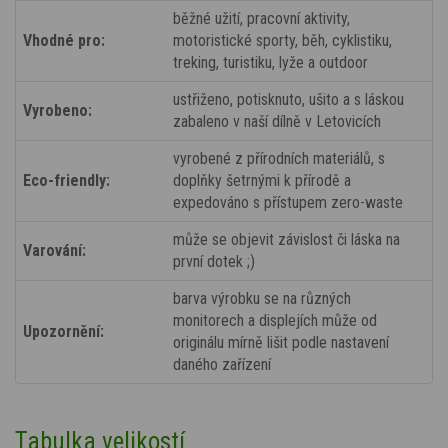
běžné užití, pracovní aktivity,
Vhodné pro:
motoristické sporty, běh, cyklistiku,
treking, turistiku, lyže a outdoor
ustřiženo, potisknuto, ušito a s láskou
Vyrobeno:
zabaleno v naší dílně v Letovicích
vyrobené z přírodních materiálů, s
Eco-friendly:
doplňky šetrnými k přírodě a
expedováno s přístupem zero-waste
může se objevit závislost či láska na
Varování:
první dotek ;)
barva výrobku se na různých
monitorech a displejích může od
Upozornění:
originálu mírně lišit podle nastavení
daného zařízení
Tabulka velikostí