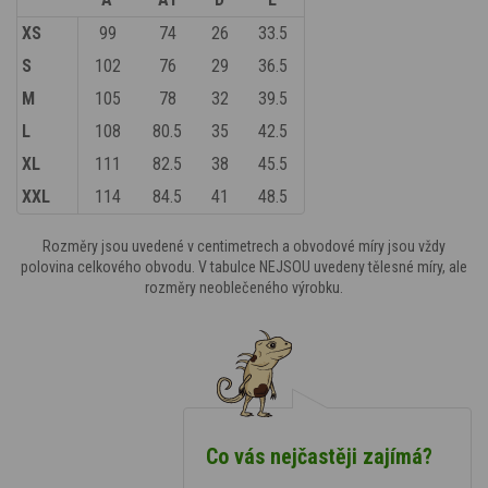
XS
99
74
26
33.5
S
102
76
29
36.5
M
105
78
32
39.5
L
108
80.5
35
42.5
XL
111
82.5
38
45.5
XXL
114
84.5
41
48.5
Rozměry jsou uvedené v centimetrech a obvodové míry jsou vždy
polovina celkového obvodu. V tabulce NEJSOU uvedeny tělesné míry, ale
rozměry neoblečeného výrobku.
Co vás nejčastěji zajímá?