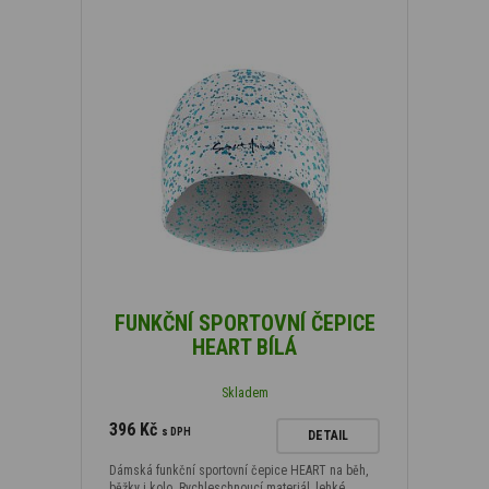
FUNKČNÍ SPORTOVNÍ ČEPICE
HEART BÍLÁ
Skladem
396 Kč
s DPH
DETAIL
Dámská funkční sportovní čepice HEART na běh,
běžky i kolo. Rychleschnoucí materiál, lehké…