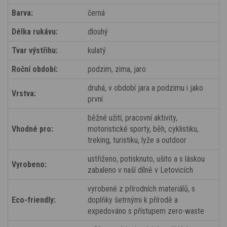
Barva:
černá
Délka rukávu:
dlouhý
Tvar výstřihu:
kulatý
Roční období:
podzim, zima, jaro
druhá, v období jara a podzimu i jako
Vrstva:
první
běžné užití, pracovní aktivity,
Vhodné pro:
motoristické sporty, běh, cyklistiku,
treking, turistiku, lyže a outdoor
ustřiženo, potisknuto, ušito a s láskou
Vyrobeno:
zabaleno v naší dílně v Letovicích
vyrobené z přírodních materiálů, s
Eco-friendly:
doplňky šetrnými k přírodě a
expedováno s přístupem zero-waste