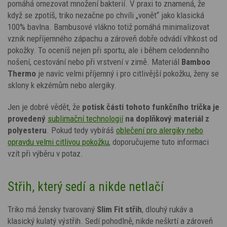
pomáhá omezovat množení bakterií. V praxi to znamená, že
když se zpotíš, triko nezačne po chvíli „vonět“ jako klasická
100% bavlna. Bambusové vlákno totiž pomáhá minimalizovat
vznik nepříjemného zápachu a zároveň dobře odvádí vlhkost od
pokožky. To oceníš nejen při sportu, ale i během celodenního
nošení, cestování nebo při vrstvení v zimě. Materiál
Bamboo
Thermo
je navíc velmi příjemný i pro citlivější pokožku, ženy se
sklony k ekzémům nebo alergiky.
Jen je dobré vědět, že
potisk
části tohoto funkčního trička je
provedený
sublimační technologií
na doplňkový materiál z
polyesteru
. Pokud tedy vybíráš
oblečení pro alergiky nebo
opravdu velmi citlivou pokožku
, doporučujeme tuto informaci
vzít při výběru v potaz.
Střih, který sedí a nikde netlačí
Triko má žensky tvarovaný
Slim Fit střih
, dlouhý rukáv a
klasický kulatý výstřih. Sedí pohodlně, nikde neškrtí a zároveň