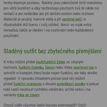
hezky kopíruje postavu. Rukávy jsou zakončené širší manžetou
pro větší komfort a díky technologii plochých švů tě nikde nic
netlačí a ani neškrábe ani při delším nošení nebo vrstvení.
Materiál je pružný, tvarově stálý a při
správné péči
si
dlouhodobě drží barvu i svůj vzhled. Navíc se nijak extra
nemačká, takže je ideální i na cestování nebo každodenní
používání.
Sladěný outfit bez zbytečného přemýšlení
K triku můžeš přidat
multifunkční šátek
se stejným
motivem,
funkční čelenku
,
čepici
nebo třeba
sportovní top
a
vytvořit si komplet, který bude nejen funkční, ale taky skvěle
vypadat. V opravdu chladném počasí pod něj můžeš
přidat
funkční scampolo
a dlouhé
podvlékací spodky
a pokud
máš radši možnost rychlého odvětrání, určitě mrkni i na
variantu
trika se zipem
.
Chceš vidět všechny ladící kousky pohromadě? Stačí