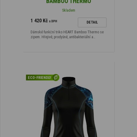
BAMBOO THERMO
Skladem
1 420 Kč
s DPH
DETAIL
Dámské funkční triko HEART Bamboo Thermo se
zipem. Hřejivé, prodyšné, antibakteriální a…
ECO-FRIENDLY