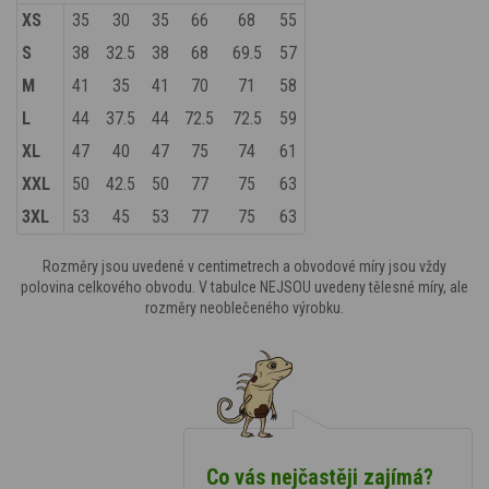
XS
35
30
35
66
68
55
S
38
32.5
38
68
69.5
57
M
41
35
41
70
71
58
L
44
37.5
44
72.5
72.5
59
XL
47
40
47
75
74
61
XXL
50
42.5
50
77
75
63
3XL
53
45
53
77
75
63
Rozměry jsou uvedené v centimetrech a obvodové míry jsou vždy
polovina celkového obvodu. V tabulce NEJSOU uvedeny tělesné míry, ale
rozměry neoblečeného výrobku.
Co vás nejčastěji zajímá?