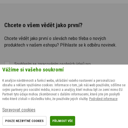
Chcete o všem vědět jako první?
Chcete vědět jako první o slevách nebo třeba o nových
produktech v našem eshopu? Přihlaste se k odběru novinek.
Souhlasím se
zpracováním osobních údajů
pro
Vážíme si vašeho soukromí
marketingové účely
K analýze návštěvnosti a funkcí webu, ukládání vašeho nastavení a personalizaci
obsahu a reklam využíváme cookies. Informace o tom, jak náš web používáte, sdílíme se
svými partnery pro sociální média, inzerci a analýzy, kteří mohou být ze zemí mimo EU.
Partneři tyto údaje mohou zkombinovat s dalšími informacemi, které jste jim poskytli
nebo které získali v důsledku toho, že používáte jejich služby.
Podrobné informace
Spravovat cookies
POUZE NEZBYTNÉ COOKIES
PŘIJMOUT VŠE