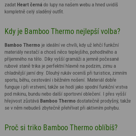
zadat
Heart
černá
do lupy na našem webu a hned uvidíš
kompletně celý sladěný outfit.
Kdy je Bamboo Thermo nejlepší volba?
Bamboo Thermo
je ideální ve chvíli, kdy už lehčí funkční
materiály nestačí a chceš něco teplejšího, pohodlného a
příjemného na tělo. Díky vyšší gramáži a jemně počesané
rubové staně trika je perfektní hlavně na podzim, zimu a
chladnější jarní dny. Dlouhý rukáv oceníš při turistice, zimním
sportu, běhu, cestování i běžném nošení. Materiál dobře
funguje i při vrstvení, takže se hodí jako spodní funkční vrstva
pod mikinu, bundu nebo další sportovní oblečení. I přes vyšší
hřejivost zůstává
Bamboo Thermo
dostatečně prodyšný, takže
se v něm nebudeš zbytečně přehřívat při aktivním pohybu.
Proč si triko Bamboo Thermo oblíbíš?