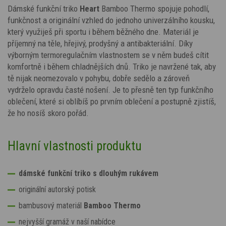
Dámské funkční triko
Heart
Bamboo Thermo spojuje pohodlí,
funkčnost a originální vzhled do jednoho univerzálního kousku,
který využiješ při sportu i během běžného dne. Materiál je
příjemný na těle, hřejivý, prodyšný a antibakteriální. Díky
výborným termoregulačním vlastnostem se v něm budeš cítit
komfortně i během chladnějších dnů. Triko je navržené tak, aby
tě nijak neomezovalo v pohybu, dobře sedělo a zároveň
vydrželo opravdu časté nošení. Je to přesně ten typ funkčního
oblečení, které si oblíbíš po prvním oblečení a postupně zjistíš,
že ho nosíš skoro pořád.
Hlavní vlastnosti produktu
dámské funkční triko s dlouhým rukávem
originální autorský potisk
bambusový materiál
Bamboo Thermo
nejvyšší gramáž v naší nabídce