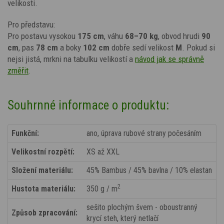
velikosti.
Pro představu:
Pro postavu vysokou
175 cm
, váhu
68–70 kg
, obvod hrudi
90
cm
, pas
78 cm
a boky
102 cm
dobře sedí velikost
M
. Pokud si
nejsi jistá, mrkni na tabulku velikostí a
návod jak se správně
změřit
.
Souhrnné informace o produktu:
Funkční:
ano, úprava rubové strany počesáním
Velikostní rozpětí:
XS až XXL
Složení materiálu:
45% Bambus / 45% bavlna / 10% elastan
2
Hustota materiálu:
350 g / m
sešito plochým švem - oboustranný
Způsob zpracování:
krycí steh, který netlačí