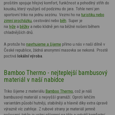
prošitím
spojuje hřejivý komfort, funkčnost a pohodlný střih do
kousku, který využiješ od podzimu do jara. Tohle není jen
sportovní triko na jednu sezónu. Vezmi ho na
turistiku nebo
zimní procházku
, cestování nebo
běh
. Super je
na
lyže
a
běžky
a nebo klidně jen na běžné nošení během
chladnějších dnů.
A protože ho
navrhujeme a šijeme
přímo u nás v naší dílně v
České republice, žádná anonymní masovka se nekoná. Prostě
poctivá
lokální výroba
.
Bamboo Thermo - nejteplejší bambusový
materiál v naší nabídce
Triko šijeme z materiálu
Bamboo Thermo
, což je náš
bambusový materiál s nejvyšší gramáží. Oproti lehčím
variantám působí hutněji, stabilněji a hlavně díky extra úpravě
výrazně víc zahřeje. Z rubové strany je materiál jemně
počesaný, takže je velmi příjemný na těle a vytváří komfortní