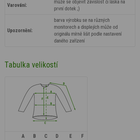
může se objevit závislost či láska na
Varování:
první dotek ;)
barva výrobku se na různých
monitorech a displejích může od
Upozornění:
originálu mírně lišit podle nastavení
daného zařízení
Tabulka velikostí
A
B
C
D
E
F