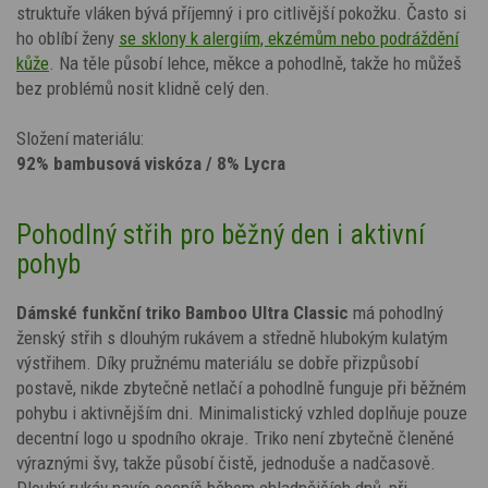
struktuře vláken bývá příjemný i pro citlivější pokožku. Často si
ho oblíbí ženy
se sklony k alergiím, ekzémům nebo podráždění
kůže
. Na těle působí lehce, měkce a pohodlně, takže ho můžeš
bez problémů nosit klidně celý den.
Složení materiálu:
92% bambusová viskóza / 8% Lycra
Pohodlný střih pro běžný den i aktivní
pohyb
Dámské funkční triko Bamboo Ultra Classic
má pohodlný
ženský střih s dlouhým rukávem a středně hlubokým kulatým
výstřihem. Díky pružnému materiálu se dobře přizpůsobí
postavě, nikde zbytečně netlačí a pohodlně funguje při běžném
pohybu i aktivnějším dni. Minimalistický vzhled doplňuje pouze
decentní logo u spodního okraje. Triko není zbytečně členěné
výraznými švy, takže působí čistě, jednoduše a nadčasově.
Dlouhý rukáv navíc oceníš během chladnějších dnů, při