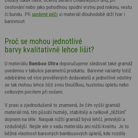
cestování nebo jako pohodlnou spodní vrstvu pod mikinu, vestu
či bundu.
Při
správné péči
si materiál dlouhodobě drží tvar i
barevnost.
Proč se mohou jednotlivé
barvy kvalitativně lehce lišit?
U materiálu
Bamboo Ultra
doporučujeme sledovat také gramáž
uvedenou v tabulce parametrů produktu. Barevné varianty totiž
odebíráme od více prověřených dodavatelů a jednotlivé odstíny
se tak mohou lehce lišit svou tloušťkou, hustotou úpletu nebo
celkovým pocitem při nošení.
V praxi a zjednodušeně to znamená, že čím vyšší gramáž
materiál má, tím působí hutněji, stabilněji a celkově „těžším“
dojmem na těle. Naopak nižší gramáž bývá lehčí, jemnější a
vzdušnější. Nejde ale o vadu materiálu ani nižší kvalitu. Je to
běžná vlastnost barevných bambusových úpletů, kde rozdíly