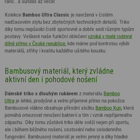
ráno… a sundáš až večer.
Kolekce
Bamboo Ultra Classic
je navržená v čistém
nadčasovém stylu bez zbytečných technických detailů. Triko
díky tomu nepůsobí čistě sportovně a dobře sedí různým typům
postavy. Veškeré naše funkční oblečení
vzniká v malé rodinné
dílně přímo v České republice
, kde máme pod kontrolou výběr
materiálů, střihy i kvalitu každého ušitého kousku.
Bambusový materiál, který zvládne
aktivní den i pohodové nošení
Dámské triko s dlouhým rukávem
z materiálu
Bamboo
Ultra
je lehké, prodyšné a velmi příjemné přímo na pokožce.
Bambusové vlákno obsahuje přírodní složku
Bamboo Kun
, která
pomáhá omezovat množení bakterií a tím i vznik nepříjemného
zápachu. Díky tomu zůstává triko déle svěží nejen při sportu,
ale i během běžného nošení, cestování nebo celodenního
fungování. Bambusový materiál je velmi jemný a díky hladké