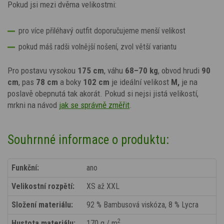
Pokud jsi mezi dvěma velikostmi:
pro více přiléhavý outfit doporučujeme menší velikost
pokud máš radši volnější nošení, zvol větší variantu
Pro postavu vysokou
175 cm
, váhu
68–70 kg
, obvod hrudi
90
cm
, pas
78 cm
a boky
102 cm
je ideální velikost
M,
je na
poslavě obepnutá tak akorát.
Pokud si nejsi jistá velikostí,
mrkni na návod
jak se správně změřit
.
Souhrnné informace o produktu:
Funkční:
ano
Velikostní rozpětí:
XS až XXL
Složení materiálu:
92 % Bambusová viskóza, 8 % Lycra
2
Hustota materiálu:
170 g / m