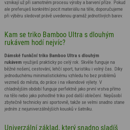
vznikají už při samotném procesu výroby a barvení příze. Pokud
ale preferuješ konkrétní pocit materiálu na těle, doporučujeme
při výběru sledovat právě uvedenou gramáž jednotlivých barev.
Kam se triko Bamboo Ultra s dlouhým
rukávem hodí nejvíc?
Dámské funkční triko Bamboo Ultra s dlouhým
rukávem
využiješ prakticky po celý rok. Skvěle funguje na
běžné nošení, cestování, lehčí sport, turistiku i volný čas. Díky
jednoduchému minimalistickému vzhledu ho bez problémů
vezmeš do města, do práce i na víkendové výlety. V
chladnějším období funguje perfektně jako první vrstva přímo
na tělo nebo jako pohodlné triko pod další oblečení. Nepůsobí
zbytečně technicky ani sportovně, takže se velmi snadno stane
jedním z nejuniverzálnějších kousků v šatníku.
Univerzální základ, který snadno sladíš