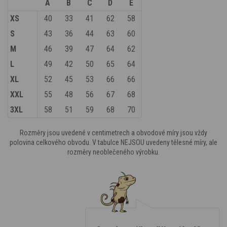
A
B
C
D
E
XS
40
33
41
62
58
S
43
36
44
63
60
M
46
39
47
64
62
L
49
42
50
65
64
XL
52
45
53
66
66
XXL
55
48
56
67
68
3XL
58
51
59
68
70
Rozměry jsou uvedené v centimetrech a obvodové míry jsou vždy
polovina celkového obvodu. V tabulce NEJSOU uvedeny tělesné míry, ale
rozměry neoblečeného výrobku.