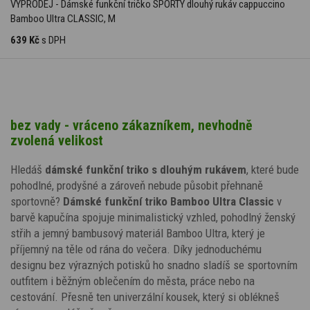
VÝPRODEJ - Dámské funkční tričko SPORTY dlouhý rukáv cappuccino
Bamboo Ultra CLASSIC, M
639 Kč
s DPH
bez vady - vráceno zákazníkem, nevhodně
zvolená velikost
Hledáš
dámské funkční triko s dlouhým rukávem
, které bude
pohodlné, prodyšné a zároveň nebude působit přehnaně
sportovně?
Dámské funkční triko Bamboo Ultra Classic
v
barvě kapučína spojuje minimalistický vzhled, pohodlný ženský
střih a jemný bambusový materiál Bamboo Ultra, který je
příjemný na těle od rána do večera. Díky jednoduchému
designu bez výrazných potisků ho snadno sladíš se sportovním
outfitem i běžným oblečením do města, práce nebo na
cestování. Přesně ten univerzální kousek, který si oblékneš