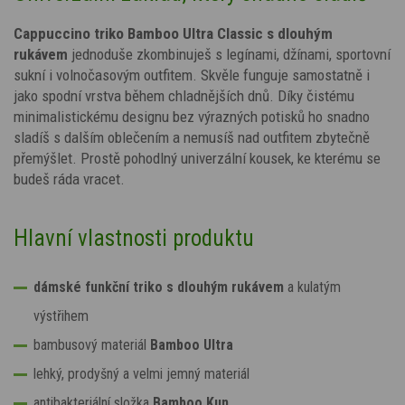
Cappuccino triko Bamboo Ultra Classic s dlouhým
rukávem
jednoduše zkombinuješ s legínami, džínami, sportovní
sukní i volnočasovým outfitem. Skvěle funguje samostatně i
jako spodní vrstva během chladnějších dnů. Díky čistému
minimalistickému designu bez výrazných potisků ho snadno
sladíš s dalším oblečením a nemusíš nad outfitem zbytečně
přemýšlet. Prostě pohodlný univerzální kousek, ke kterému se
budeš ráda vracet.
Hlavní vlastnosti produktu
dámské funkční triko s dlouhým rukávem
a kulatým
výstřihem
bambusový materiál
Bamboo Ultra
lehký, prodyšný a velmi jemný materiál
antibakteriální složka
Bamboo Kun