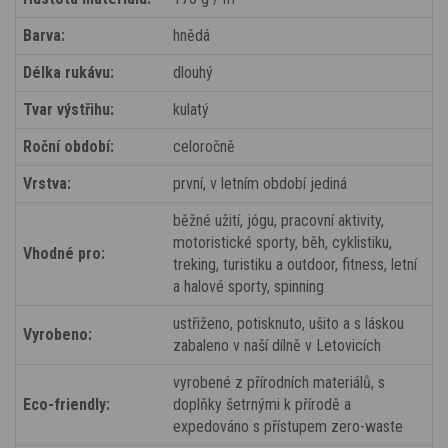
Barva:
hnědá
Délka rukávu:
dlouhý
Tvar výstřihu:
kulatý
Roční období:
celoročně
Vrstva:
první, v letním období jediná
běžné užití, jógu, pracovní aktivity,
motoristické sporty, běh, cyklistiku,
Vhodné pro:
treking, turistiku a outdoor, fitness, letní
a halové sporty, spinning
ustřiženo, potisknuto, ušito a s láskou
Vyrobeno:
zabaleno v naší dílně v Letovicích
vyrobené z přírodních materiálů, s
Eco-friendly:
doplňky šetrnými k přírodě a
expedováno s přístupem zero-waste