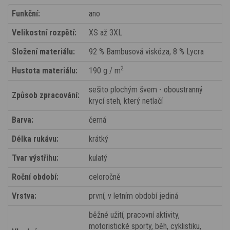
Funkční:
ano
Velikostní rozpětí:
XS až 3XL
Složení materiálu:
92 % Bambusová viskóza, 8 % Lycra
2
Hustota materiálu:
190 g / m
sešito plochým švem - oboustranný
Způsob zpracování:
krycí steh, který netlačí
Barva:
černá
Délka rukávu:
krátký
Tvar výstřihu:
kulatý
Roční období:
celoročně
Vrstva:
první, v letním období jediná
běžné užití, pracovní aktivity,
motoristické sporty, běh, cyklistiku,