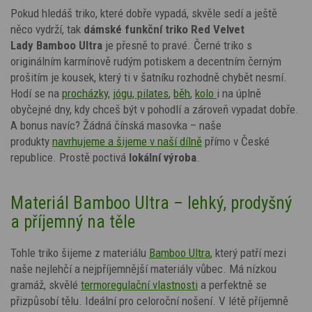
Pokud hledáš triko, které dobře vypadá, skvěle sedí a ještě
něco vydrží, tak
dámské funkční triko
Red Velvet
Lady
Bamboo Ultra
je přesně to pravé. Černé triko s
originálním
karmínově rudým potiskem
a decentním černým
prošitím je kousek, který ti v šatníku rozhodně chybět nesmí.
Hodí se na
procházky
,
jógu, pilates
,
běh
,
kolo
i na úplně
obyčejné dny, kdy chceš být v pohodlí a zároveň vypadat dobře.
A bonus navíc? Žádná čínská masovka – naše
produkty
navrhujeme a šijeme v naší dílně
přímo v České
republice. Prostě poctivá
lokální výroba
.
Materiál Bamboo Ultra – lehký, prodyšný
a příjemný na těle
Tohle triko šijeme z materiálu
Bamboo Ultra
, který patří mezi
naše nejlehčí a nejpříjemnější materiály vůbec. Má nízkou
gramáž, skvělé
termoregulační vlastnosti
a perfektně se
přizpůsobí tělu. Ideální pro celoroční nošení. V létě příjemně