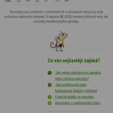
3XL
53
45
53
31
75
64
Rozměry jsou uvedené v centimetrech a obvodové míry jsou vždy
polovina celkového obvodu. V tabulce NEJSOU uvedeny tělesné míry, ale
rozměry neoblečeného výrobku.
Co vás nejčastěji zajímá?
Jak vybrat oblečení pro alergika
nebo citlivou pokožku?
Jak kombinovat naše
bambusové funkční oblečení
Funkční prádlo na turistiku
Informace o sublimačním tisku