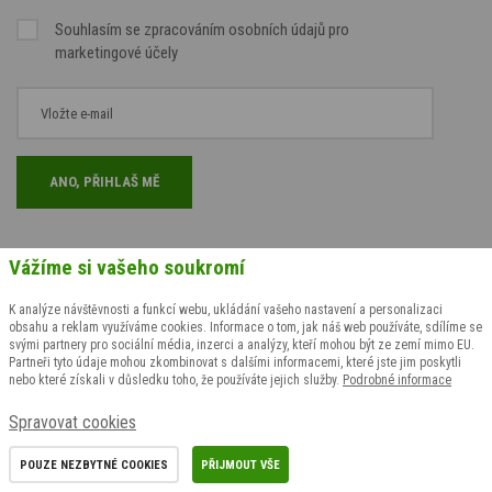
Souhlasím se
zpracováním osobních údajů
pro
marketingové účely
Vážíme si vašeho soukromí
K analýze návštěvnosti a funkcí webu, ukládání vašeho nastavení a personalizaci
obsahu a reklam využíváme cookies. Informace o tom, jak náš web používáte, sdílíme se
svými partnery pro sociální média, inzerci a analýzy, kteří mohou být ze zemí mimo EU.
Partneři tyto údaje mohou zkombinovat s dalšími informacemi, které jste jim poskytli
nebo které získali v důsledku toho, že používáte jejich služby.
Podrobné informace
Opravdu české
Prvotřídní
Poštovné již od
Spravovat cookies
výrobky
a originální
2 500 Kč zdarma
POUZE NEZBYTNÉ COOKIES
PŘIJMOUT VŠE