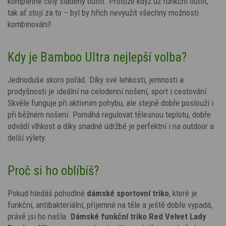
kompletně celý sladěný outfit. Protože když už funkční outfit,
tak ať stojí za to – byl by hřích nevyužít všechny možnosti
kombinování!
Kdy je Bamboo Ultra nejlepší volba?
Jednoduše skoro pořád. Díky své lehkosti, jemnosti a
prodyšnosti je ideální na celodenní nošení, sport i cestování.
Skvěle funguje při aktivním pohybu, ale stejně dobře poslouží i
při běžném nošení. Pomáhá regulovat tělesnou teplotu, dobře
odvádí vlhkost a díky snadné údržbě je perfektní i na outdoor a
delší výlety.
Proč si ho oblíbíš?
Pokud hledáš pohodlné
dámské sportovní triko
, které je
funkční, antibakteriální, příjemné na těle a ještě dobře vypadá,
právě jsi ho našla.
Dámské funkční triko Red Velvet Lady