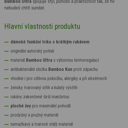
Bamboo Ultra
spojuje styl, pohodlí a praktičnost tak, že ho
nebudeš chtít sundat.
Hlavní vlastnosti produktu
dámské funkční triko s krátkým rukávem
originální autorský potisk
materiál
Bamboo Ultra
s výbornou termoregulací
antibakteriální složka
Bamboo Kun
proti zápachu
vhodné i pro citlivou pokožku, alergiky a při ekzémech
žensky tvarovaný střih a kulatý výstřih
rukávy zakončené širší manžetou
ploché švy
pro maximální pohodlí
prodyšný a pružný materiál
nemačkavý a tvarově stálý materiál