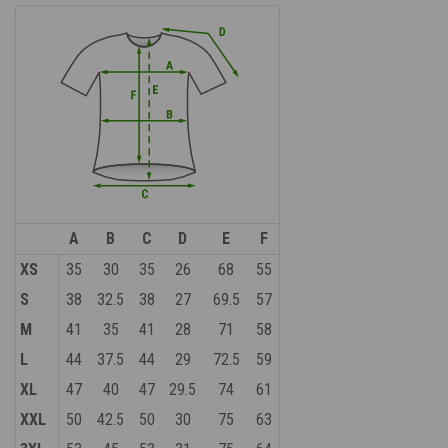
A
B
C
D
E
F
XS
35
30
35
26
68
55
S
38
32.5
38
27
69.5
57
M
41
35
41
28
71
58
L
44
37.5
44
29
72.5
59
XL
47
40
47
29.5
74
61
XXL
50
42.5
50
30
75
63