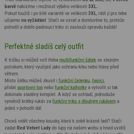
barvě
nabízíme i možnost výběru velikosti
3XL.
Pokud toužíš i po bílé variantě ve velikosti
3XL
, rádi ji pro tebe
ušijeme
na vyžádání
. Stačí se ozvat a domluvíme to, protože
pohodlí a dobře padnoucí triko si zaslouží opravdu každá!
Perfektně sladíš celý outfit
K tričku si můžeš vzít třeba
multifunkční šátek
se stejným
potiskem, který využiješ jako ochranu krku nebo hlavy před
větrem.
Místo šátku můžeš zkusit i
funkční čelenku
,
čepici
,
přidat
sportovní top
nebo
funkční kalhotky
a vytvořit si tak
dokonale sladěný komplet. A když se ochladí, jednoduše
vyměníš krátký rukáv za
funkční triko s dlouhým rukávem
a
jedeš v pohodlí dál.
Chceš vidět všechny kousky, které k sobě krásně ladí? Stačí
zadat
Red Velvet Lady
do lupy na našem webu a hned uvidíš