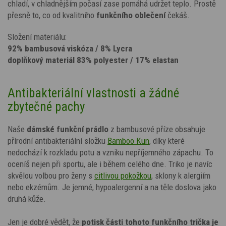
chladí, v chladnějším počasí zase pomáhá udržet teplo. Prostě
přesně to, co od kvalitního
funkčního oblečení
čekáš.
Složení materiálu:
92% bambusová viskóza / 8% Lycra
doplňkový materiál 83% polyester / 17% elastan
Antibakteriální vlastnosti a žádné
zbytečné pachy
Naše
dámské funkční prádlo
z bambusové příze obsahuje
přírodní antibakteriální složku
Bamboo Kun
, díky které
nedochází k rozkladu potu a vzniku nepříjemného zápachu. To
oceníš nejen při sportu, ale i během celého dne. Triko je navíc
skvělou volbou pro ženy s
citlivou pokožkou
, sklony k alergiím
nebo ekzémům. Je jemné, hypoalergenní a na těle doslova jako
druhá kůže.
Jen je dobré vědět, že
potisk
části tohoto funkčního trička je