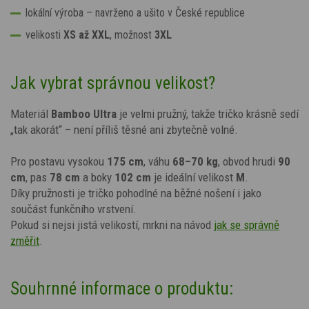
lokální výroba – navrženo a ušito v České republice
velikosti
XS až XXL
, možnost
3XL
Jak vybrat správnou velikost?
Materiál
Bamboo Ultra
je velmi pružný, takže tričko krásně sedí
„tak akorát“ – není příliš těsné ani zbytečně volné.
Pro postavu vysokou
175 cm
, váhu
68–70 kg
, obvod hrudi
90
cm
, pas
78 cm
a boky
102 cm
je ideální velikost
M
.
Díky pružnosti je tričko pohodlné na běžné nošení i jako
součást funkčního vrstvení.
Pokud si nejsi jistá velikostí, mrkni na návod
jak se správně
změřit
.
Souhrnné informace o produktu: