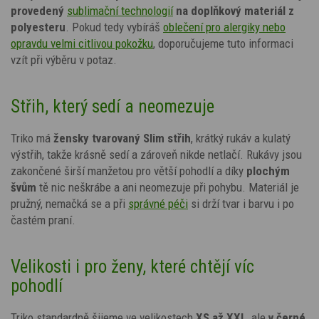
provedený
sublimační technologií
na doplňkový materiál z
polyesteru
. Pokud tedy vybíráš
oblečení pro alergiky nebo
opravdu velmi citlivou pokožku
, doporučujeme tuto informaci
vzít při výběru v potaz.
Střih, který sedí a neomezuje
Triko má
žensky tvarovaný Slim střih
, krátký rukáv a kulatý
výstřih, takže krásně sedí a zároveň nikde netlačí. Rukávy jsou
zakončené širší manžetou pro větší pohodlí a díky
plochým
švům
tě nic neškrábe a ani neomezuje při pohybu. Materiál je
pružný, nemačká se a při
správné péči
si drží tvar i barvu i po
častém praní.
Velikosti i pro ženy, které chtějí víc
pohodlí
Triko standardně šijeme ve velikostech
XS až XXL
, ale
v černé