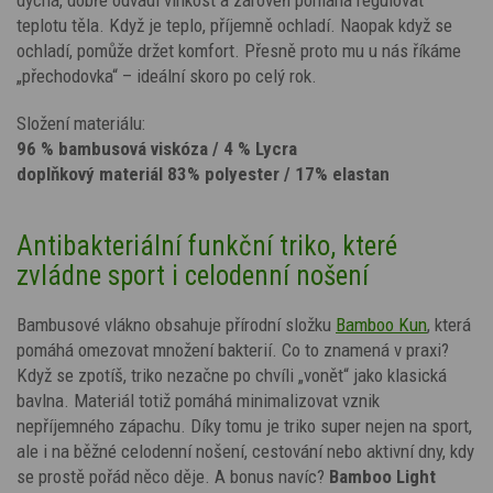
teplotu těla. Když je teplo, příjemně ochladí. Naopak když se
ochladí, pomůže držet komfort. Přesně proto mu u nás říkáme
„přechodovka“ – ideální skoro po celý rok.
Složení materiálu:
96 % bambusová viskóza / 4 % Lycra
doplňkový materiál 83% polyester / 17% elastan
Antibakteriální funkční triko, které
zvládne sport i celodenní nošení
Bambusové vlákno obsahuje přírodní složku
Bamboo Kun
, která
pomáhá omezovat množení bakterií. Co to znamená v praxi?
Když se zpotíš, triko nezačne po chvíli „vonět“ jako klasická
bavlna. Materiál totiž pomáhá minimalizovat vznik
nepříjemného zápachu. Díky tomu je triko super nejen na sport,
ale i na běžné celodenní nošení, cestování nebo aktivní dny, kdy
se prostě pořád něco děje. A bonus navíc?
Bamboo Light