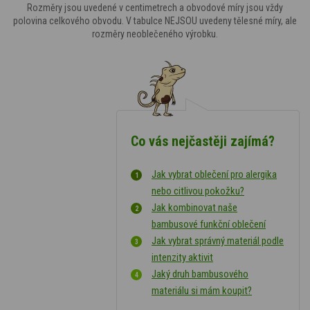
Rozměry jsou uvedené v centimetrech a obvodové míry jsou vždy
polovina celkového obvodu. V tabulce NEJSOU uvedeny tělesné míry, ale
rozměry neoblečeného výrobku.
Co vás nejčastěji zajímá?
Jak vybrat oblečení pro alergika
nebo citlivou pokožku?
Jak kombinovat naše
bambusové funkční oblečení
Jak vybrat správný materiál podle
intenzity aktivit
Jaký druh bambusového
materiálu si mám koupit?