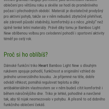
oblečení pro většinu roku a skvěle se hodí do proměnlivého
počasí i přechodných období. Materiál je dostatečně prodyšný
pro aktivní pohyb, takže se v něm nebudeš zbytečně přehřívat,
ale zároveň působí stabilněji, komfortněji a o něco „plněji“ než
úplně tenké letní materiály. Právě díky tomu je Bamboo Light
New oblíbenou volbou pro celodenní pohodlí i sportovní aktivity
téměř po celý rok.
Proč si ho oblíbíš?
Dámské funkční triko
Heart
Bamboo Light New s dlouhým
rukávem spojuje pohodlí, funkčnost a originální vzhled do
jednoho univerzálního kousku. Je příjemné na těle, dobře
odvádí vlhkost, pomáhá regulovat teplotu a díky
antibakteriálním vlastnostem se v něm budeš cítit komfortně i
během náročnějšího dne. Triko je lehké, pohodlné a navržené
tak, aby tě nijak neomezovalo v pohybu. A přesně to od dobrého
funkčního oblečení čekáš.