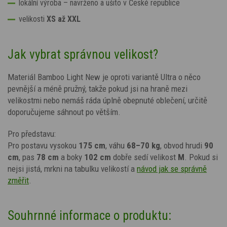
lokální výroba
– navrženo a ušito v České republice
velikosti
XS až XXL
Jak vybrat správnou velikost?
Materiál Bamboo Light New je oproti variantě Ultra o něco
pevnější a méně pružný, takže pokud jsi na hraně mezi
velikostmi nebo nemáš ráda úplně obepnuté oblečení, určitě
doporučujeme sáhnout po větším.
Pro představu:
Pro postavu vysokou
175 cm
, váhu
68–70 kg
, obvod hrudi
90
cm
, pas
78 cm
a boky
102 cm
dobře sedí velikost
M
. Pokud si
nejsi jistá, mrkni na tabulku velikostí a
návod jak se správně
změřit
.
Souhrnné informace o produktu: