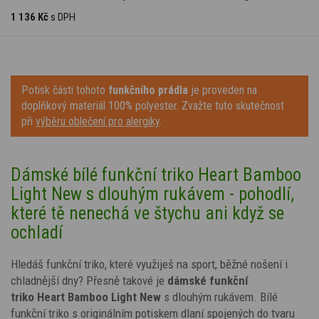
1 136 Kč
s DPH
Potisk části tohoto
funkčního prádla
je proveden na
doplňkový materiál 100% polyester. Zvažte tuto skutečnost
při
výběru oblečení pro alergiky
.
Dámské bílé funkční triko Heart Bamboo
Light New s dlouhým rukávem - pohodlí,
které tě nenechá ve štychu ani když se
ochladí
Hledáš funkční triko, které využiješ na sport, běžné nošení i
chladnější dny? Přesně takové je
dámské funkční
triko
Heart
Bamboo Light New
s dlouhým rukávem. Bílé
funkční triko s
originálním potiskem dlaní spojených do tvaru