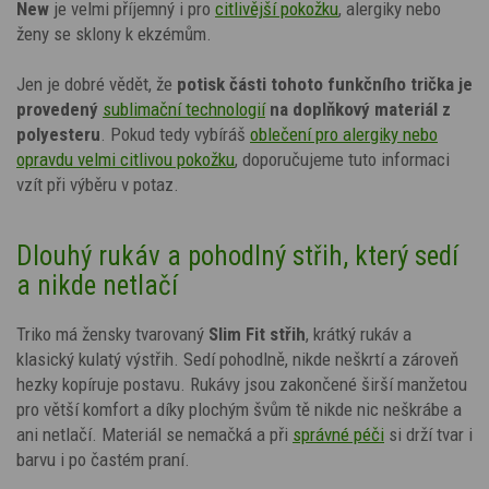
New
je velmi příjemný i pro
citlivější pokožku
, alergiky nebo
ženy se sklony k ekzémům.
Jen je dobré vědět, že
potisk
části tohoto funkčního trička je
provedený
sublimační technologií
na doplňkový materiál z
polyesteru
. Pokud tedy vybíráš
oblečení pro alergiky nebo
opravdu velmi citlivou pokožku
, doporučujeme tuto informaci
vzít při výběru v potaz.
Dlouhý rukáv a pohodlný střih, který sedí
a nikde netlačí
Triko má žensky tvarovaný
Slim Fit střih
, krátký rukáv a
klasický kulatý výstřih. Sedí pohodlně, nikde neškrtí a zároveň
hezky kopíruje postavu. Rukávy jsou zakončené širší manžetou
pro větší komfort a díky plochým švům tě nikde nic neškrábe a
ani netlačí.
Materiál se nemačká a při
správné péči
si drží tvar i
barvu i po častém praní.