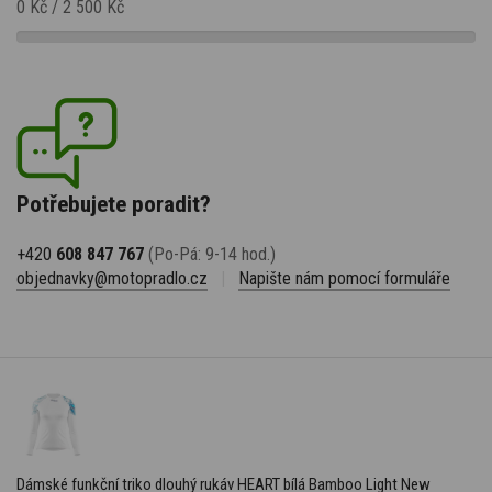
0 Kč
/
2 500 Kč
Potřebujete poradit?
+420
608 847 767
(Po-Pá: 9-14 hod.)
objednavky@motopradlo.cz
|
Napište nám pomocí formuláře
Dámské funkční triko dlouhý rukáv HEART bílá Bamboo Light New