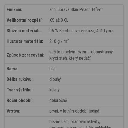
Funkční:
ano, úprava Skin Peach Effect
Velikostní rozpětí:
XS až XXL
Složení materiálu:
96 % Bambusová viskóza, 4 % Lycra
2
Hustota materiálu:
210 g / m
sešito plochým švem - oboustranný
Způsob zpracování:
krycí steh, který netlačí
Barva:
bílá
Délka rukávu:
dlouhý
Tvar výstřihu:
kulatý
Roční období:
celoročně
Vrstva:
první, v letním období jediná
běžné užití, pracovní aktivity,
motoristické sporty, běh, cyklistiku,