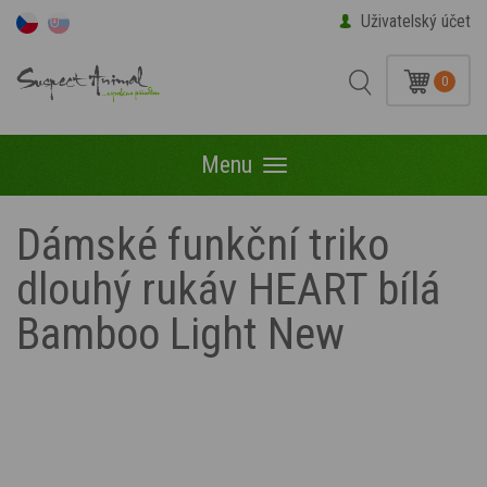
Uživatelský účet
0
Menu
Menu
Dámské funkční triko
dlouhý rukáv HEART bílá
Bamboo Light New