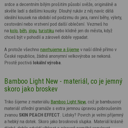
srdce
a decentním bílým prošitím
působí svěže, originálně a
skvěle ladí s dalšími kousky. Dlouhý rukáv z něj navíc dělá
ideální kousek na období od podzimu do jara, ranní běhy, výlety,
cestování nebo vrstvení pod další oblečení. Vezmeš ho
na
kolo
,
běh
,
jógu
,
turistiku
nebo klidně jen do města, když
chceš být v pohodlí a zároveň dobře vypadat.
A protože všechno
navrhujeme a šijeme
v naší dílně přímo v
České republice, žádná anonymní velkovýroba se nekoná.
Prostě poctivá
lokální výroba
.
Bamboo Light New - materiál, co je jemný
skoro jako broskev
Triko šijeme z materiálu
Bamboo Light New
, což je bambusový
materiál střední gramáže s extra jemnou úpravou pobroušením
zvanou
SKIN PEACH EFFECT
. Lidsky? Povrch je velmi příjemný
a hebký na dotek. Skoro jako broskvová slupka. Materiál krásně
dýchá, dobře odvádí vlhkost a zároveň pomáhá regulovat