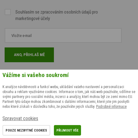
Souhlasím se
zpracováním osobních údajů
pro
marketingové účely
Vážíme si vašeho soukromí
K analýze návštěvnosti a funkcí webu, ukládání vašeho nastavení a personalizaci
obsahu a reklam využíváme cookies. Informace o tom, jak náš web používáte, sdílíme se
svými partnery pro sociální média, inzerci a analýzy, kteří mohou být ze zemí mimo EU.
Partneři tyto údaje mohou zkombinovat s dalšími informacemi, které jste jim poskytli
nebo které získali v důsledku toho, že používáte jejich služby.
Podrobné informace
Spravovat cookies
Opravdu české
Prvotřídní
Poštovné již od
výrobky
a originální
2 500 Kč zdarma
POUZE NEZBYTNÉ COOKIES
PŘIJMOUT VŠE