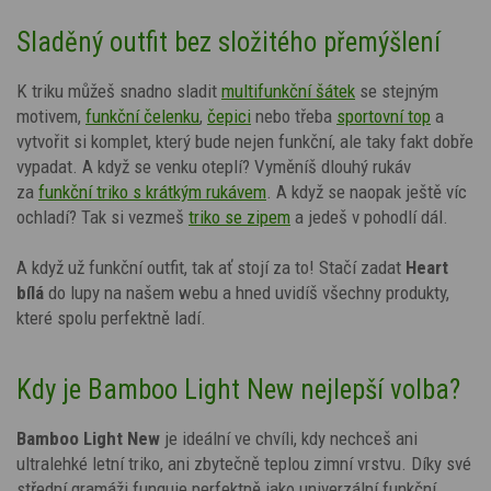
Sladěný outfit bez složitého přemýšlení
K triku můžeš snadno sladit
multifunkční šátek
se stejným
motivem,
funkční čelenku
,
čepici
nebo třeba
sportovní top
a
vytvořit si komplet, který bude nejen funkční, ale taky fakt dobře
vypadat. A když se venku oteplí? Vyměníš dlouhý rukáv
za
funkční triko s krátkým rukávem
. A když se naopak ještě víc
ochladí? Tak si vezmeš
triko se zipem
a jedeš v pohodlí dál.
A když už funkční outfit, tak ať stojí za to! Stačí zadat
Heart
bílá
do lupy na našem webu a hned uvidíš všechny produkty,
které spolu perfektně ladí.
Kdy je Bamboo Light New nejlepší volba?
Bamboo Light New
je ideální ve chvíli, kdy nechceš ani
ultralehké letní triko, ani zbytečně teplou zimní vrstvu. Díky své
střední gramáži funguje perfektně jako univerzální funkční