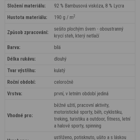
Složení materiálu:
92 % Bambusová viskóza, 8 % Lycra
2
Hustota materiálu:
190 g / m
sešito plochým švem - oboustranný
Způsob zpracování:
krycí steh, který netlačí
Barva:
bílá
Délka rukávu:
dlouhý
Tvar výstřihu:
kulatý
Roční období:
celoročně
Vrstva:
první, v letním období jediná
běžné užití, pracovní aktivity,
motoristické sporty, běh, cyklistiku,
Vhodné pro:
treking, turistiku a outdoor, fitness, letní
a halové sporty, spinning
ustřiženo, potisknuto, ušito a s láskou