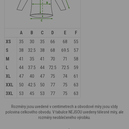
A
B
C
D
E
F
XS
35
30
35
66
68
55
S
38
32.5
38
68
69.5
57
M
41
35
41
70
71
58
L
44
37.5
44
72.5
72.5
59
XL
47
40
47
75
74
61
XXL
50
42.5
50
77
75
63
3XL
53
45
53
77
75
63
Rozměry jsou uvedené v centimetrech a obvodové míry jsou vždy
polovina celkového obvodu. V tabulce NEJSOU uvedeny tělesné míry, ale
rozměry neoblečeného výrobku.