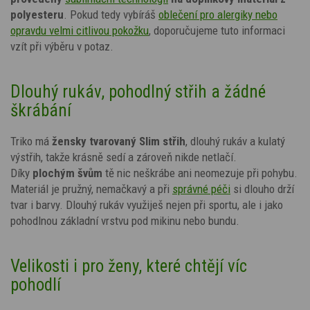
polyesteru
. Pokud tedy vybíráš
oblečení pro alergiky nebo
opravdu velmi citlivou pokožku
, doporučujeme tuto informaci
vzít při výběru v potaz.
Dlouhý rukáv, pohodlný střih a žádné
škrábání
Triko má
žensky tvarovaný Slim střih
, dlouhý rukáv a kulatý
výstřih, takže krásně sedí a zároveň nikde netlačí.
Díky
plochým švům
tě nic neškrábe ani neomezuje při pohybu.
Materiál je pružný, nemačkavý a při
správné péči
si dlouho drží
tvar i barvy. Dlouhý rukáv využiješ nejen při sportu, ale i jako
pohodlnou základní vrstvu pod mikinu nebo bundu.
Velikosti i pro ženy, které chtějí víc
pohodlí