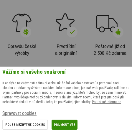
Opravdu české
Prvotřídní
Poštovné již od
výrobky
a originální
2 500 Kč zdarma
Vážíme si vašeho soukromí
K analýze návštěvnosti a funkcí webu, ukládání vašeho nastavení a personalizaci
obsahu a reklam využíváme cookies. Informace o tom, jak náš web používáte, sdílíme se
svými partnery pro sociální média, inzerci a analýzy, kteří mohou být ze zemí mimo EU.
Zákaznický servis
Důležité odkazy
Partneři tyto údaje mohou zkombinovat s dalšími informacemi, které jste jim poskytli
nebo které získali v důsledku toho, že používáte jejich služby.
Podrobné informace
Odstoupení od smlouvy
Bonusový program
Spravovat cookies
Výměna velikosti
Časté dotazy zákazníků
Reklamační formulář
Výdejní místa PPL Parceshop
POUZE NEZBYTNÉ COOKIES
PŘIJMOUT VŠE
Reklamační řád
Certifikáty