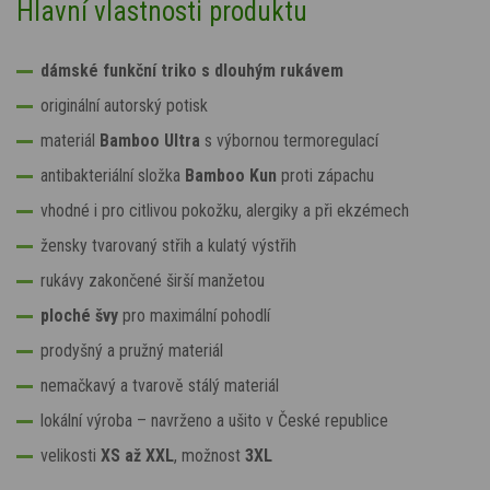
Hlavní vlastnosti produktu
dámské funkční triko s dlouhým rukávem
originální autorský potisk
materiál
Bamboo Ultra
s výbornou termoregulací
antibakteriální složka
Bamboo Kun
proti zápachu
vhodné i pro citlivou pokožku, alergiky a při ekzémech
žensky tvarovaný střih a kulatý výstřih
rukávy zakončené širší manžetou
ploché švy
pro maximální pohodlí
prodyšný a pružný materiál
nemačkavý a tvarově stálý materiál
lokální výroba – navrženo a ušito v České republice
velikosti
XS až XXL
, možnost
3XL