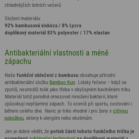
chladnějších letních večerů.
Složení materiálu:
92% bambusová viskóza / 8% Lycra
doplňkový materiál 83% polyester / 17% elastan
Antibakteriální vlastnosti a méně
zápachu
Naše
funkční oblečení z bambusu
obsahuje přírodní
antibakteriální
složku
Bamboo Kun
. Lidsky řečeno – když se
zpotíš, nesmrdíš tolik jako třeba v obyčejném bavlněném triku.
Materiál totiž pomáhá omezovat množení bakterií, které
způsobují nepříjemný zápach. To oceníš při sportu, cestování i
během celého dne. Navíc je triko vhodné i pro ženy
s
citlivou
pokožkou
, sklony k alergiím nebo ekzémům.
Jen je dobré vědět, že
potisk
části tohoto funkčního trička je
provedený
sublimační technologií
na doplňkový materiál z