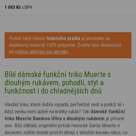
1 083 Kč
s DPH
Potisk části tohoto
funkčního prádla
je proveden na
doplňkový materiál 100% polyester. Zvažte tuto skutečnost
při
výběru oblečení pro alergiky
.
Bílé dámské funkční triko Muerte s
dlouhým rukávem, pohodlí, styl a
funkčnost i do chladnějších dnů
Hledáš triko, které dobře vypadá, perfektně sedí a podrží tě i
když venku není úplně na krátký rukáv? Tak
dámské funkční
triko
Muerte
Bamboo Ultra s dlouhým rukávem
je přesně
ono. Bílý základ, originální
potisk
mexické Santa Muerte
a
decentní světle hnědé
prošití dělají z tohohle kousku něco, co