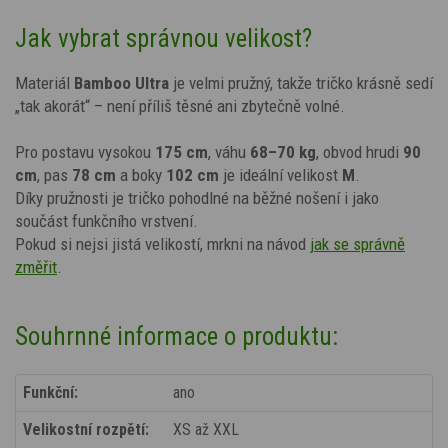
Jak vybrat správnou velikost?
Materiál
Bamboo Ultra
je velmi pružný, takže tričko krásně sedí
„tak akorát“ – není příliš těsné ani zbytečně volné.
Pro postavu vysokou
175 cm
, váhu
68–70 kg
, obvod hrudi
90
cm
, pas
78 cm
a boky
102 cm
je ideální velikost
M
.
Díky pružnosti je tričko pohodlné na běžné nošení i jako
součást funkčního vrstvení.
Pokud si nejsi jistá velikostí, mrkni na návod
jak se správně
změřit
.
Souhrnné informace o produktu:
Funkční:
ano
Velikostní rozpětí:
XS až XXL