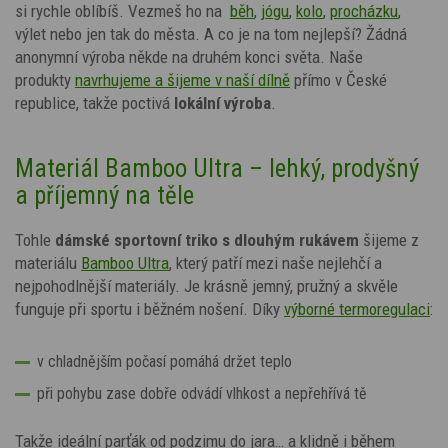
si rychle oblíbíš. Vezmeš ho na
běh
,
jógu
,
kolo
,
procházku
,
výlet nebo jen tak do města. A co je na tom nejlepší? Žádná
anonymní výroba někde na druhém konci světa. Naše
produkty
navrhujeme a šijeme v naší dílně
přímo v České
republice, takže poctivá
lokální výroba
.
Materiál Bamboo Ultra – lehký, prodyšný
a příjemný na těle
Tohle
dámské sportovní triko s dlouhým rukávem
šijeme z
materiálu
Bamboo Ultra
, který patří mezi naše nejlehčí a
nejpohodlnější materiály. Je krásně jemný, pružný a skvěle
funguje při sportu i běžném nošení. Díky
výborné termoregulaci
:
v chladnějším počasí pomáhá držet teplo
při pohybu zase dobře odvádí vlhkost a nepřehřívá tě
Takže ideální parťák od podzimu do jara… a klidně i během