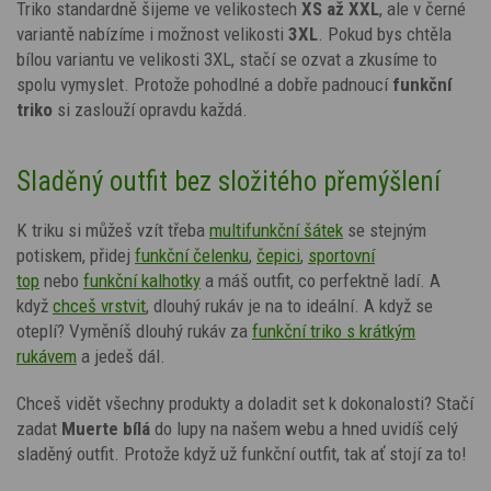
Triko standardně šijeme ve velikostech
XS až XXL
, ale v černé
variantě nabízíme i možnost velikosti
3XL
. Pokud bys chtěla
bílou variantu ve velikosti 3XL, stačí se ozvat a zkusíme to
spolu vymyslet. Protože pohodlné a dobře padnoucí
funkční
triko
si zaslouží opravdu každá.
Sladěný outfit bez složitého přemýšlení
K triku si můžeš vzít třeba
multifunkční šátek
se stejným
potiskem, přidej
funkční čelenku
,
čepici
,
sportovní
top
nebo
funkční kalhotky
a máš outfit, co perfektně ladí. A
když
chceš vrstvit
, dlouhý rukáv je na to ideální.
A když se
oteplí? Vyměníš dlouhý rukáv za
funkční triko s krátkým
rukávem
a jedeš dál.
Chceš vidět všechny produkty a doladit set k dokonalosti? Stačí
zadat
Muerte
bílá
do lupy na našem webu a hned uvidíš celý
sladěný outfit. Protože když už funkční outfit, tak ať stojí za to!