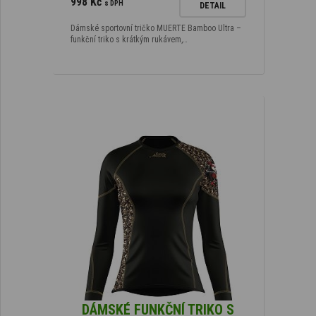
998 Kč
s DPH
DETAIL
Dámské sportovní tričko MUERTE Bamboo Ultra –
funkční triko s krátkým rukávem,…
DÁMSKÉ FUNKČNÍ TRIKO S