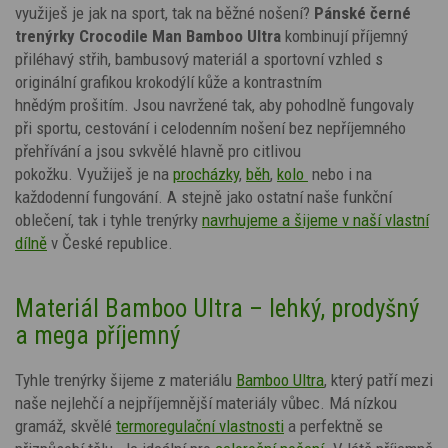
využiješ je jak na sport, tak na běžné nošení?
Pánské černé
trenýrky Crocodile Man Bamboo Ultra
kombinují příjemný
přiléhavý střih, bambusový materiál a sportovní vzhled s
originální
grafikou krokodýlí kůže a kontrastním
hnědým
prošitím. Jsou navržené tak, aby pohodlně fungovaly
při sportu, cestování i celodenním nošení bez nepříjemného
přehřívání a jsou svkvělé hlavně pro citlivou
pokožku. Využiješ je na
procházky
,
běh
,
kolo
nebo i na
každodenní fungování. A stejně jako ostatní naše funkční
oblečení, tak i tyhle trenýrky
navrhujeme a šijeme v naší vlastní
dílně
v České republice.
Materiál Bamboo Ultra – lehký, prodyšný
a mega příjemný
Tyhle trenýrky šijeme z materiálu
Bamboo Ultra
, který patří mezi
naše nejlehčí a nejpříjemnější materiály vůbec. Má nízkou
gramáž, skvělé
termoregulační vlastnosti
a perfektně se