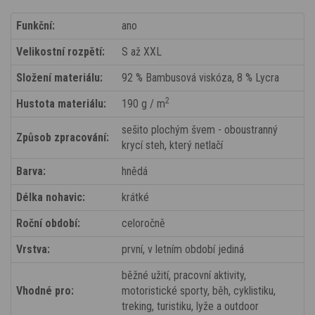
Funkční:
ano
Velikostní rozpětí:
S až XXL
Složení materiálu:
92 % Bambusová viskóza, 8 % Lycra
2
Hustota materiálu:
190 g / m
sešito plochým švem - oboustranný
Způsob zpracování:
krycí steh, který netlačí
Barva:
hnědá
Délka nohavic:
krátké
Roční období:
celoročně
Vrstva:
první, v letním období jediná
běžné užití, pracovní aktivity,
Vhodné pro:
motoristické sporty, běh, cyklistiku,
treking, turistiku, lyže a outdoor