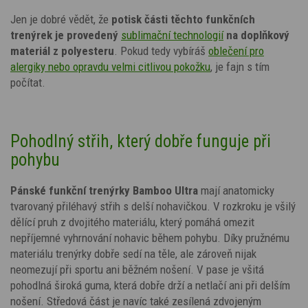
Jen je dobré vědět, že
potisk
části těchto funkčních
trenýrek je provedený
sublimační technologií
na doplňkový
materiál z polyesteru
. Pokud tedy vybíráš
oblečení pro
alergiky nebo opravdu velmi citlivou pokožku
,
je fajn s tím
počítat.
Pohodlný střih, který dobře funguje při
pohybu
Pánské funkční trenýrky Bamboo Ultra
mají anatomicky
tvarovaný přiléhavý střih s delší nohavičkou. V rozkroku je všilý
dělící pruh z dvojitého materiálu, který pomáhá omezit
nepříjemné vyhrnování nohavic během pohybu. Díky pružnému
materiálu trenýrky dobře sedí na těle, ale zároveň nijak
neomezují při sportu ani běžném nošení. V pase je všitá
pohodlná široká guma, která dobře drží a netlačí ani při delším
nošení. Středová část je navíc také zesílená zdvojeným