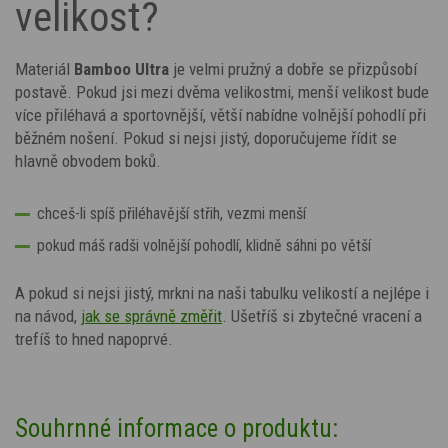
velikost?
Materiál
Bamboo Ultra
je velmi pružný a dobře se přizpůsobí
postavě. Pokud jsi mezi dvěma velikostmi, menší velikost bude
více přiléhavá a sportovnější, větší nabídne volnější pohodlí při
běžném nošení. Pokud si nejsi jistý, doporučujeme řídit se
hlavně obvodem boků.
chceš-li spíš přiléhavější střih, vezmi menší
pokud máš radši volnější pohodlí, klidně sáhni po větší
A pokud si nejsi jistý, mrkni na naši tabulku velikostí a nejlépe i
na návod,
jak se správně změřit
. Ušetříš si zbytečné vracení a
trefíš to hned napoprvé.
Souhrnné informace o produktu: