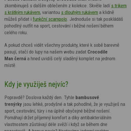
zkombinuješ s dalším oblečením z kolekce. Skvěle ladí
s trikem
s krátkým rukávem
, variantou
s dlouhým rukávem
a klidně
můžeš přidat i
funkční scampolo
. Jednoduše si tak poskládáš
pohodlný outfit na sport, cestování i běžné nošení během
celého roku.
A pokud chceš vidět všechny produkty, které k sobě barevně
pasují, stačí do lupy na našem webu zadat
Crocodile
Man
černá
a hned uvidíš celý sladěný komplet na jednom
místě.
Kdy je využiješ nejvíc?
Popravdě? Doslova každý den. Tyhle
bambusové
trenýrky
jsou lehké, prodyšné a tak pohodlné, že je využiješ na
sport, cestování, túry i na úplně obyčejné běžné nošení.
Pomáhají držet příjemný komfort a díky antibakteriálním
vlastnostem zůstávají déle svěží i když se během dne
nezastavíš. A bonus navíc? Nestavíme jaderný reaktor,