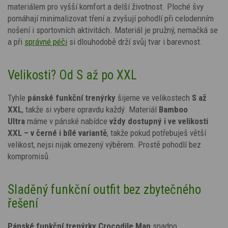
materiálem pro vyšší komfort a delší životnost. Ploché švy
pomáhají minimalizovat tření a zvyšují pohodlí při celodenním
nošení i sportovních aktivitách. Materiál je pružný, nemačká se
a při
správné péči
si dlouhodobě drží svůj tvar i barevnost.
Velikosti? Od S až po XXL
Tyhle
pánské funkční trenýrky
šijeme ve velikostech
S až
XXL
, takže si vybere opravdu každý. Materiál
Bamboo
Ultra
máme v pánské nabídce
vždy dostupný i ve velikosti
XXL – v černé i bílé variantě
, takže pokud potřebuješ větší
velikost, nejsi nijak omezený výběrem. Prostě pohodlí bez
kompromisů.
Sladěný funkční outfit bez zbytečného
řešení
Pánské funkční trenýrky Crocodile Man
snadno