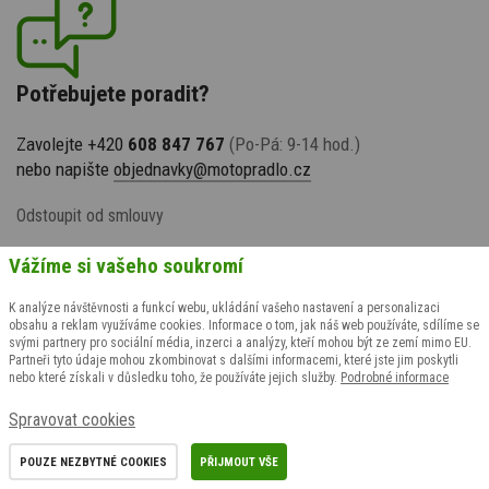
Potřebujete poradit?
Zavolejte +420
608 847 767
(Po-Pá: 9-14 hod.)
nebo napište
objednavky@motopradlo.cz
Odstoupit od smlouvy
Vážíme si vašeho soukromí
K analýze návštěvnosti a funkcí webu, ukládání vašeho nastavení a personalizaci
obsahu a reklam využíváme cookies. Informace o tom, jak náš web používáte, sdílíme se
svými partnery pro sociální média, inzerci a analýzy, kteří mohou být ze zemí mimo EU.
Partneři tyto údaje mohou zkombinovat s dalšími informacemi, které jste jim poskytli
nebo které získali v důsledku toho, že používáte jejich služby.
Podrobné informace
© 2009-2026 suspect animal s.r.o., všechna práva vyhrazena
Spravovat cookies
Grafický návrh
KošnarDesign.cz
& realizace
CZECHGROUP.cz
POUZE NEZBYTNÉ COOKIES
PŘIJMOUT VŠE