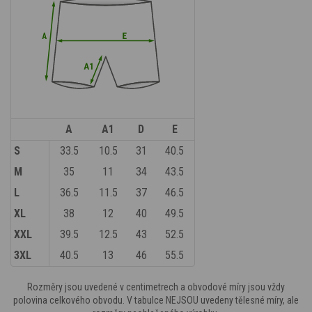
A
A1
D
E
S
33.5
10.5
31
40.5
M
35
11
34
43.5
L
36.5
11.5
37
46.5
XL
38
12
40
49.5
XXL
39.5
12.5
43
52.5
3XL
40.5
13
46
55.5
Rozměry jsou uvedené v centimetrech a obvodové míry jsou vždy
polovina celkového obvodu. V tabulce NEJSOU uvedeny tělesné míry, ale