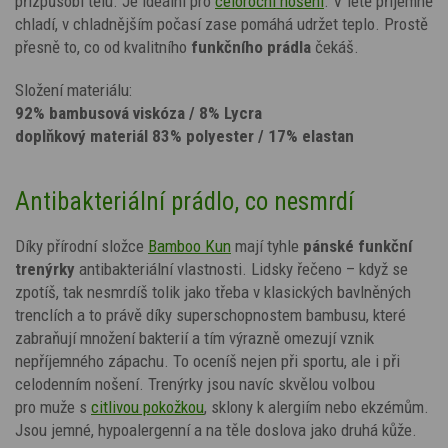
přizpůsobí tělu. Je ideální pro
celoroční nošení
. V létě příjemně
chladí, v chladnějším počasí zase pomáhá udržet teplo. Prostě
přesně to, co od kvalitního
funkčního prádla
čekáš.
Složení materiálu:
92% bambusová viskóza / 8% Lycra
doplňkový materiál 83% polyester / 17% elastan
Antibakteriální prádlo, co nesmrdí
Díky přírodní složce
Bamboo Kun
mají tyhle
pánské funkční
trenýrky
antibakteriální vlastnosti. Lidsky řečeno – když se
zpotíš, tak nesmrdíš tolik jako třeba v klasických bavlněných
trenclích a to právě díky superschopnostem bambusu, které
zabraňují množení bakterií a tím výrazně omezují vznik
nepříjemného zápachu.
To oceníš nejen při sportu, ale i při
celodenním nošení. Trenýrky jsou navíc skvělou volbou
pro muže s
citlivou pokožkou
, sklony k alergiím nebo ekzémům.
Jsou jemné, hypoalergenní a na těle doslova jako druhá kůže.