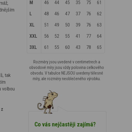
M
46
44
45
35
75
61
amáž,
adnějším
L
48
46
47
37
76
62
XL
51
49
50
39
76
63
XXL
56
52
55
41
77
64
3XL
61
55
60
43
78
65
Rozměry jsou uvedené v centimetrech a
obvodové míry jsou vždy polovina celkového
obvodu. V tabulce NEJSOU uvedeny tělesné
š, tak
míry, ale rozměry neoblečeného výrobku.
tím
u volbou
 z
Co vás nejčastěji zajímá?