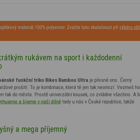
plňkový materiál 100% polyester. Zvažte tuto skutečnost při
výběru obl
 krátkým rukávem na sport i každodenní
o
pánské funkční triko
Bikes
Bamboo Ultra
je přesně ono. Černý
anžové prošití. To je kombinace, která tě jen tak neomrzí. Vezmeš ho
jen tak do města. Prostě univerzální kousek, co zvládne všechno. A 
vrhujeme a šijeme v naší dílně
tady u nás v České republice, takže
dyšný a mega příjemný