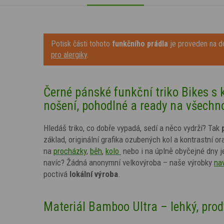
Potisk části tohoto
funkčního prádla
je proveden na do
pro alergiky
.
Černé pánské funkční triko Bikes s
nošení, pohodlné a ready na všechn
Hledáš triko, co dobře vypadá, sedí a něco vydrží? Tak
základ,
originální grafika ozubených kol
a kontrastní or
na
procházky
,
běh
,
kolo
nebo
i na úplně obyčejné dny 
navíc? Žádná anonymní velkovýroba – naše výrobky
na
poctivá
lokální výroba
.
Materiál Bamboo Ultra – lehký, pro