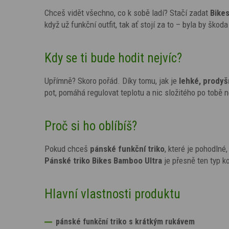
Chceš vidět všechno, co k sobě ladí? Stačí zadat
Bike
když už funkční outfit, tak ať stojí za to – byla by škoda
Kdy se ti bude hodit nejvíc?
Upřímně? Skoro pořád. Díky tomu, jak je
lehké, prody
pot, pomáhá regulovat teplotu a nic složitého po tobě 
Proč si ho oblíbíš?
Pokud chceš
pánské funkční triko
, které je pohodlné
Pánské triko Bikes Bamboo Ultra
je přesně ten typ 
Hlavní vlastnosti produktu
pánské funkční triko s krátkým rukávem