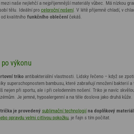
ří mezi naše nejlehčí a nejpříjemnější materiály vůbec. Má nízkou gr
obí tělu. Ideální pro
celoroční nošení
. V létě příjemně chladí, v chl
od kvalitního
funkčního oblečení
čekáš.
i po výkonu
tovní triko
antibakteriální vlastnosti. Lidsky řečeno – když se zpotí
 díky superschopnostem bambusu, které zabraňují množení bakterií a 
š nejen při sportu, ale i při celodenním nošení. Triko je navíc skvělo
ekzémům. Je jemné, hypoalergenní a na těle doslova jako druhá kůže.
trička je provedený
sublimační technologií
na doplňkový materiál
nebo opravdu velmi citlivou pokožku
,
je fajn s tím počítat.