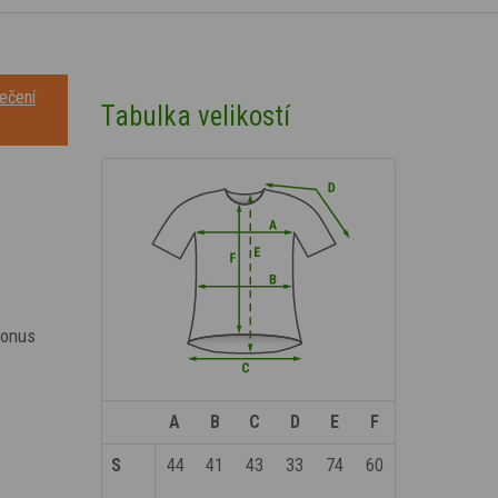
ečení
Tabulka velikostí
bonus
A
B
C
D
E
F
S
44
41
43
33
74
60