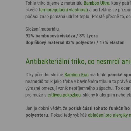
Tohle triko šijeme z materiálu
Bamboo Ultra
, který pat
skvělé
termoregulační vlastnosti
a perfektně se přizpůs
počasí zase pomáhá udržet teplo. Prostě přesně to, co 
Složení materiálu:
92% bambusová viskóza / 8% Lycra
doplňkový materiál 83% polyester / 17% elastan
Antibakteriální triko, co nesmrdí an
Díky přírodní složce
Bamboo Kun
má tohle
pánské spor
nesmrdíš tolik jako třeba v bavlněném triku a to právě
výrazně omezují vznik nepříjemného zápachu.
To ocení
pro muže s
citlivou pokožkou
, sklony k alergiím nebo 
Jen je dobré vědět, že
potisk
části tohoto funkčního 
polyesteru
. Pokud tedy vybíráš
oblečení pro alergiky 