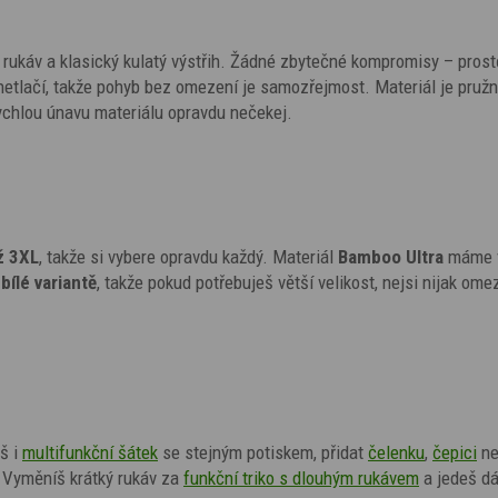
ý rukáv a klasický kulatý výstřih. Žádné zbytečné kompromisy – prost
 netlačí, takže pohyb bez omezení je samozřejmost. Materiál je pružn
 rychlou únavu materiálu opravdu nečekej.
ž 3XL
, takže si vybere opravdu každý. Materiál
Bamboo Ultra
máme 
bílé variantě
, takže pokud potřebuješ větší velikost, nejsi nijak om
eš
i
multifunkční šátek
se stejným potiskem,
přidat
čelenku
,
čepici
ne
? Vyměníš krátký rukáv za
funkční triko s dlouhým rukávem
a jedeš dá