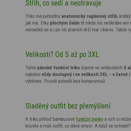
Střih, co sedí a neotravuje
Triko má pohodlný
anatomický
raglánový střih
, krátk
jak má. Díky
plochým švům
tě nikde nic neškrábe ani
nemačká se a i po víc praních drží tvar i barvu. Takže
Velikosti? Od S až po 3XL
Tohle
pánské funkční triko
šijeme ve velikostech
S a
nabídce
vždy dostupný i ve velikosti 3XL – v černé i 
výběrem. Prostě pohodlí bez kompromisů
Sladěný outfit bez přemýšlení
K triku přihoď bambusové
funkční trenky
a vzít si můž
kousky a máš outfit, co dává smysl. A když se ochladí