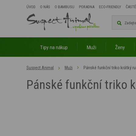
ÚVOD
O NÁS
O BAMBUSU
PORADNA
ECO-FRIENDLY
ČASTÉ
Tipy na nákup
Muži
Ženy
Pánské funkční triko krátký r
Suspect Animal
Muži
Pánské funkční triko 