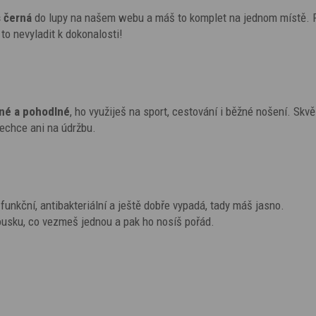
s
černá
do lupy na našem webu a máš to komplet na jednom místě. 
 to nevyladit k dokonalosti!
šné a pohodlné
, ho využiješ na sport, cestování i běžné nošení. Skvě
nechce ani na údržbu.
, funkční, antibakteriální a ještě dobře vypadá, tady máš jasno.
kousku, co vezmeš jednou a pak ho nosíš pořád.