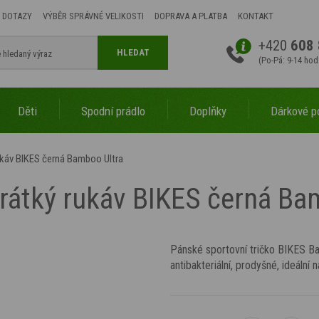
 DOTAZY
VÝBĚR SPRÁVNÉ VELIKOSTI
DOPRAVA A PLATBA
KONTAKT
+420
608 
HLEDAT
(Po-Pá: 9-14 hod
Děti
Spodní prádlo
Doplňky
Dárkové p
ukáv BIKES černá Bamboo Ultra
krátký rukáv BIKES černá Ba
Pánské sportovní tričko BIKES Ba
antibakteriální, prodyšné, ideální 