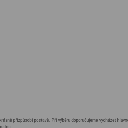
o krásně přizpůsobí postavě. Při výběru doporučujeme vycházet hlavn
ostmi: