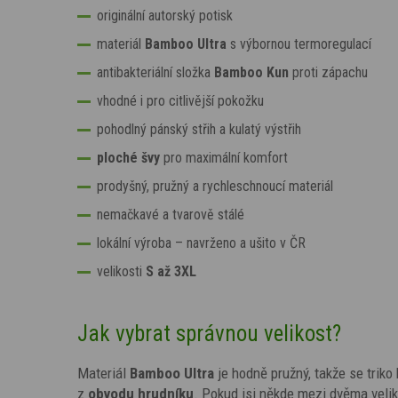
originální
autorský potisk
materiál
Bamboo Ultra
s výbornou termoregulací
antibakteriální složka
Bamboo Kun
proti zápachu
vhodné i pro citlivější pokožku
pohodlný pánský střih a kulatý výstřih
ploché švy
pro maximální komfort
prodyšný, pružný a rychleschnoucí materiál
nemačkavé a tvarově stálé
lokální výroba – navrženo a ušito v ČR
velikosti
S až
3XL
Jak vybrat správnou velikost?
Materiál
Bamboo Ultra
je hodně pružný, takže se trik
z
obvodu hrudníku
. Pokud jsi někde mezi dvěma velik