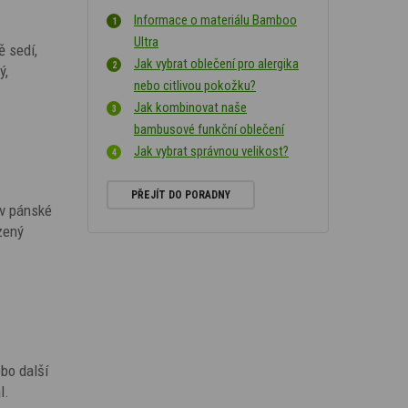
Informace o materiálu Bamboo
Ultra
ě sedí,
Jak vybrat oblečení pro alergika
ý,
nebo citlivou pokožku?
Jak kombinovat naše
bambusové funkční oblečení
Jak vybrat správnou velikost?
PŘEJÍT DO PORADNY
v pánské
ezený
bo další
l.