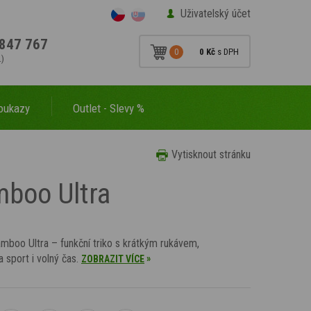
Uživatelský účet
847 767
0
0 Kč
s DPH
.)
oukazy
Outlet - Slevy %
Vytisknout stránku
mboo Ultra
mboo Ultra – funkční triko s krátkým rukávem,
na sport i volný čas.
»
ZOBRAZIT VÍCE