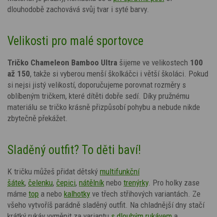
dlouhodobě zachovává svůj tvar i syté barvy.
Velikosti pro malé sportovce
Tričko
Chameleon
Bamboo Ultra
šijeme ve velikostech
100
až 150
, takže si vyberou menší školkáčci i větší školáci. Pokud
si nejsi jistý velikostí, doporučujeme porovnat rozměry s
oblíbeným tričkem, které dítěti dobře sedí. Díky pružnému
materiálu se tričko krásně přizpůsobí pohybu a nebude nikde
zbytečně překážet.
Sladěný outfit? To děti baví!
K tričku můžeš přidat dětský
multifunkční
šátek
,
čelenku
,
čepici
,
nátělník
nebo
trenýrky
.
Pro holky zase
máme
top
a nebo
kalhotky
ve třech střihových variantách. Ze
všeho vytvoříš parádně sladěný outfit.
Na chladnější dny stačí
krátký rukáv vyměnit za variantu
s dlouhým rukávem
a