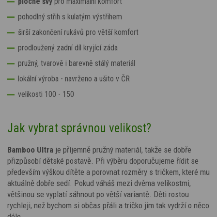
ploché švy
pro maximální komfort
pohodlný střih s kulatým výstřihem
širší zakončení rukávů pro větší komfort
prodloužený zadní díl kryjící záda
pružný, tvarově i barevně stálý materiál
lokální výroba - navrženo a ušito v ČR
velikosti 100 - 150
Jak vybrat správnou velikost?
Bamboo Ultra
je příjemně pružný materiál, takže se dobře
přizpůsobí dětské postavě. Při výběru doporučujeme řídit se
především výškou dítěte a porovnat rozměry s tričkem, které mu
aktuálně dobře sedí. Pokud váháš mezi dvěma velikostmi,
většinou se vyplatí sáhnout po větší variantě. Děti rostou
rychleji, než bychom si občas přáli a tričko jim tak vydrží o něco
déle.