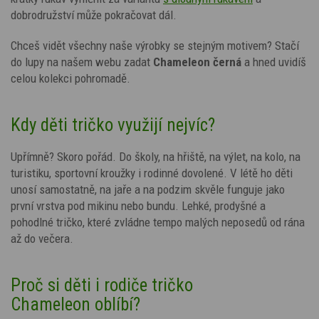
dobrodružství může pokračovat dál.
Chceš vidět všechny naše výrobky se stejným motivem? Stačí
do lupy na našem webu zadat
Chameleon
černá
a hned uvidíš
celou kolekci pohromadě.
Kdy děti tričko využijí nejvíc?
Upřímně? Skoro pořád. Do školy, na hřiště, na výlet, na kolo, na
turistiku, sportovní kroužky i rodinné dovolené. V létě ho děti
unosí samostatně, na jaře a na podzim skvěle funguje jako
první vrstva pod mikinu nebo bundu. Lehké, prodyšné a
pohodlné tričko, které zvládne tempo malých neposedů od rána
až do večera.
Proč si děti i rodiče tričko
Chameleon oblíbí?