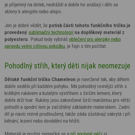
je příjemný na dotek, nedráždí a dobře ho snášejí i děti se
sklony k alergiím nebo atopii.
Jen je dobré vědět, že
potisk
části tohoto funkčního trička je
provedený
sublimační technologií
na doplňkový materiál z
polyesteru
. Pokud tedy vybíráš
oblečení pro alergiky nebo
opravdu velmi citlivou pokožku
,
je fajn s tím počítat.
Pohodlný střih, který děti nijak neomezuje
Dětské funkční tričko
Chameleon
je navržené tak, aby dětem
dobře sedělo při každém pohybu. Má pohodlný rovnější střih s
krátkým rukávem a kulatým výstřihem s širším lemem, který
dobře drží tvar. Rukávy jsou zakončené širší manžetou pro větší
pohodlí a spodní lem je začištěný základním materiálem. Zadní
díl je navíc mírně prodloužený, takže záda zůstávají zakrytá i při
běhání, lezení nebo dovádění na hřišti.
Materiál je pružný, nemačká se a
při správné péči
si