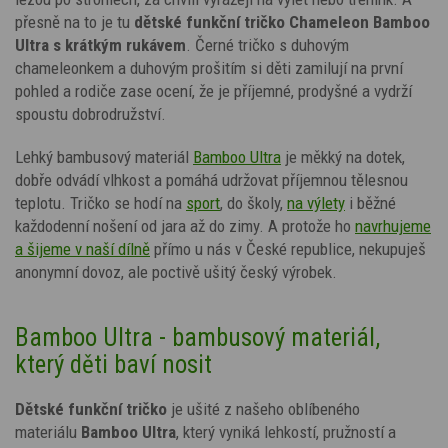
přesně na to je tu
dětské funkční tričko
Chameleon
Bamboo
Ultra s krátkým rukávem
. Černé tričko s duhovým
chameleonkem a duhovým prošitím si děti zamilují na první
pohled a rodiče zase ocení, že je příjemné, prodyšné a vydrží
spoustu dobrodružství.
Lehký bambusový materiál
Bamboo Ultra
je měkký na dotek,
dobře odvádí vlhkost a pomáhá udržovat příjemnou tělesnou
teplotu. Tričko se hodí na
sport
, do školy,
na výlety
i běžné
každodenní nošení od jara až do zimy. A protože ho
navrhujeme
a šijeme v naší dílně
přímo u nás v České republice, nekupuješ
anonymní dovoz, ale poctivě ušitý český výrobek.
Bamboo Ultra - bambusový materiál,
který děti baví nosit
Dětské funkční tričko
je ušité z našeho oblíbeného
materiálu
Bamboo Ultra
, který vyniká lehkostí, pružností a