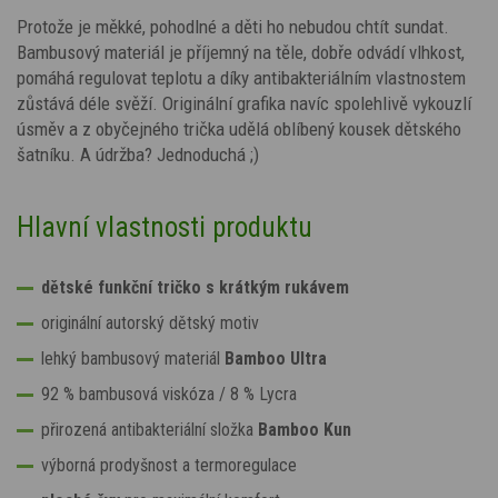
Protože je měkké, pohodlné a děti ho nebudou chtít sundat.
Bambusový materiál je příjemný na těle, dobře odvádí vlhkost,
pomáhá regulovat teplotu a díky antibakteriálním vlastnostem
zůstává déle svěží. Originální grafika navíc spolehlivě vykouzlí
úsměv a z obyčejného trička udělá oblíbený kousek dětského
šatníku. A údržba? Jednoduchá ;)
Hlavní vlastnosti produktu
dětské funkční tričko s krátkým rukávem
originální autorský dětský motiv
lehký bambusový materiál
Bamboo Ultra
92 % bambusová viskóza / 8 % Lycra
přirozená antibakteriální složka
Bamboo Kun
výborná prodyšnost a termoregulace