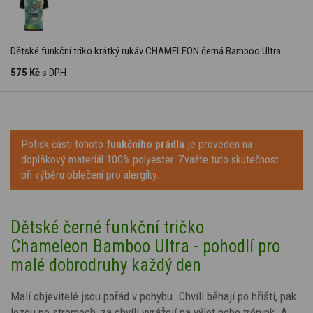
Dětské funkční triko krátký rukáv CHAMELEON černá Bamboo Ultra
575 Kč
s DPH
Potisk části tohoto
funkčního prádla
je proveden na
doplňkový materiál 100% polyester. Zvažte tuto skutečnost
při
výběru oblečení pro alergiky
.
Dětské černé funkční tričko
Chameleon Bamboo Ultra - pohodlí pro
malé dobrodruhy každý den
Malí objevitelé jsou pořád v pohybu. Chvíli běhají po hřišti, pak
lezou po stromech, za chvíli vyrážejí na výlet nebo trénink. A