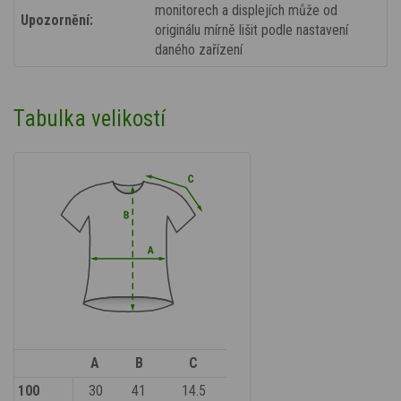
monitorech a displejích může od
Upozornění:
originálu mírně lišit podle nastavení
daného zařízení
Tabulka velikostí
A
B
C
100
30
41
14.5