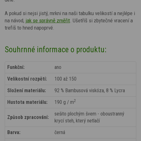
A pokud si nejsi jistý, mrkni na naši tabulku velikostí a nejlépe i
na návod,
jak se správně změřit
. Ušetříš si zbytečné vracení a
trefíš to hned napoprvé.
Souhrnné informace o produktu:
Funkční:
ano
Velikostní rozpětí:
100 až 150
Složení materiálu:
92 % Bambusová viskóza, 8 % Lycra
2
Hustota materiálu:
190 g / m
sešito plochým švem - oboustranný
Způsob zpracování:
krycí steh, který netlačí
Barva:
černá