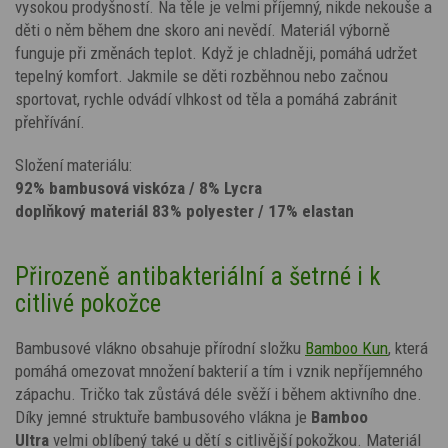
vysokou prodyšností. Na těle je velmi příjemný, nikde nekouše a
děti o něm během dne skoro ani nevědí. Materiál výborně
funguje při změnách teplot. Když je chladněji, pomáhá udržet
tepelný komfort. Jakmile se děti rozběhnou nebo začnou
sportovat, rychle odvádí vlhkost od těla a pomáhá zabránit
přehřívání.
Složení materiálu:
92% bambusová viskóza / 8% Lycra
doplňkový materiál 83% polyester / 17% elastan
Přirozeně antibakteriální a šetrné i k
citlivé pokožce
Bambusové vlákno obsahuje přírodní složku
Bamboo Kun
, která
pomáhá omezovat množení bakterií a tím i vznik nepříjemného
zápachu. Tričko tak zůstává déle svěží i během aktivního dne.
Díky jemné struktuře bambusového vlákna je
Bamboo
Ultra
velmi oblíbený také u dětí s citlivější pokožkou. Materiál