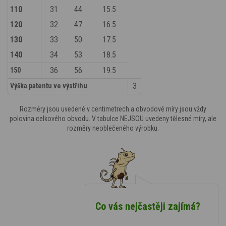
110
31
44
15.5
120
32
47
16.5
130
33
50
17.5
140
34
53
18.5
36
56
19.5
150
3
Výška patentu ve výstřihu
Rozměry jsou uvedené v centimetrech a obvodové míry jsou vždy
polovina celkového obvodu. V tabulce NEJSOU uvedeny tělesné míry, ale
rozměry neoblečeného výrobku.
Co vás nejčastěji zajímá?