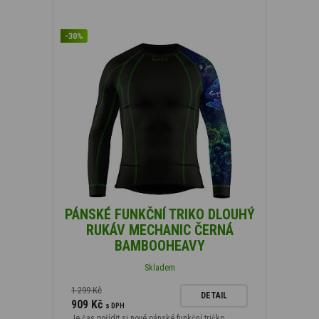
-30%
PÁNSKÉ FUNKČNÍ TRIKO DLOUHÝ
RUKÁV MECHANIC ČERNÁ
BAMBOOHEAVY
Skladem
1 299 Kč
DETAIL
909 Kč
s DPH
Je čas pořídit si nové pánské funkční tričko