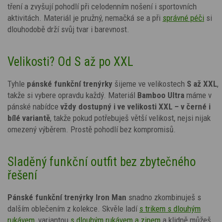
tření a zvyšují pohodlí při celodenním nošení i sportovních
aktivitách. Materiál je pružný, nemačká se a při
správné péči
si
dlouhodobě drží svůj tvar i barevnost.
Velikosti? Od S až po XXL
Tyhle
pánské funkční trenýrky
šijeme ve velikostech
S až XXL
,
takže si vybere opravdu každý. Materiál
Bamboo Ultra
máme v
pánské nabídce
vždy dostupný i ve velikosti XXL – v černé i
bílé variantě
, takže pokud potřebuješ větší velikost, nejsi nijak
omezený výběrem. Prostě pohodlí bez kompromisů.
Sladěný funkční outfit bez zbytečného
řešení
Pánské funkční trenýrky Iron Man
snadno zkombinuješ s
dalším oblečením z kolekce. Skvěle ladí
s trikem s dlouhým
rukávem
, variantou
s dlouhým rukávem a zipem
a klidně můžeš