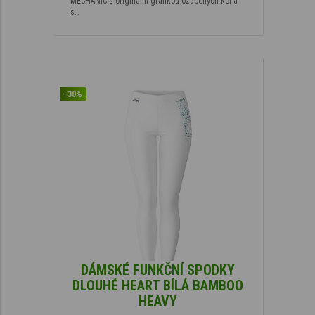
MECHANIC s originální grafikou ozubených kol a
s…
-30%
DÁMSKÉ FUNKČNÍ SPODKY
DLOUHÉ HEART BÍLÁ BAMBOO
HEAVY