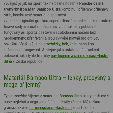
využiješ je jak na sport, tak na běžné nošení?
Pánské černé
trenýrky Iron Man Bamboo Ultra
kombinují příjemný přiléhavý
střih, bambusový materiál a sportovní
vzhled s
originální
grafikou
superhrdinského obleku
a kontrastním
tmavě šedým
prošitím. Jsou navržené tak, aby pohodlně
fungovaly při sportu, cestování i celodenním nošení bez
nepříjemného přehřívání a jsou svkvělé hlavně pro citlivou
pokožku. Využiješ je na
procházky
,
běh
,
kolo
nebo i na
každodenní fungování. A stejně jako ostatní naše funkční
oblečení, tak i tyhle trenýrky
navrhujeme a šijeme v naší vlastní
dílně
v České republice.
Materiál Bamboo Ultra – lehký, prodyšný a
mega příjemný
Tyhle trenýrky šijeme z materiálu
Bamboo Ultra
, který patří mezi
naše nejlehčí a nejpříjemnější materiály vůbec. Má nízkou
gramáž, skvělé
termoregulační vlastnosti
a perfektně se