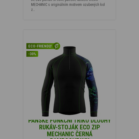
MECHANIC s originálním motivem ozubených kol
z…
ECO-FRIENDLY
-30%
PÁNSKÉ FUNKČNÍ TRIKO DLOUHÝ
RUKÁV-STOJÁK ECO ZIP
MECHANIC ČERNÁ