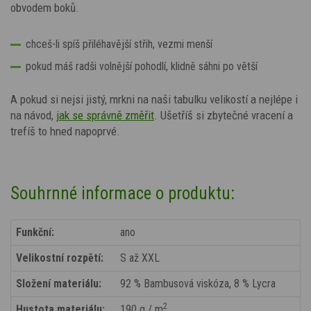
obvodem boků.
chceš-li spíš přiléhavější střih, vezmi menší
pokud máš radši volnější pohodlí, klidně sáhni po větší
A pokud si nejsi jistý, mrkni na naši tabulku velikostí a nejlépe i
na návod,
jak se správně změřit
. Ušetříš si zbytečné vracení a
trefíš to hned napoprvé.
Souhrnné informace o produktu:
Funkční:
ano
Velikostní rozpětí:
S až XXL
Složení materiálu:
92 % Bambusová viskóza, 8 % Lycra
2
Hustota materiálu:
190 g / m