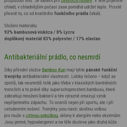
přizpůsobí tělu. Je ideální pro
celoroční nošení
. V létě příjemně
chladí, v chladnějším počasí zase pomáhá udržet teplo. Prostě
přesně to, co od kvalitního
funkčního prádla
čekáš.
Složení materiálu:
92% bambusová viskóza / 8% Lycra
doplňkový materiál 83% polyester / 17% elastan
Antibakteriální prádlo, co nesmrdí
Díky přírodní složce
Bamboo Kun
mají tyhle
pánské funkční
trenýrky
antibakteriální vlastnosti. Lidsky řečeno – když se
zpotíš, tak nesmrdíš tolik jako třeba v klasických bavlněných
trenclích a to právě díky superschopnostem bambusu, které
zabraňují množení bakterií a tím výrazně omezují vznik
nepříjemného zápachu.
To oceníš nejen při sportu, ale i při
celodenním nošení. Trenýrky jsou navíc skvělou volbou
pro muže s
citlivou pokožkou
, sklony k alergiím nebo ekzémům.
Jsou jemné, hypoalergenní a na těle doslova jako druhá kůže.