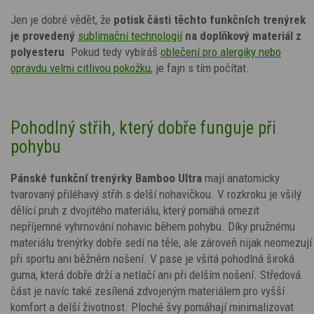
Jen je dobré vědět, že
potisk
části těchto funkčních trenýrek
je provedený
sublimační technologií
na doplňkový materiál z
polyesteru
. Pokud tedy vybíráš
oblečení pro alergiky nebo
opravdu velmi citlivou pokožku
,
je fajn s tím počítat.
Pohodlný střih, který dobře funguje při
pohybu
Pánské funkční trenýrky Bamboo Ultra
mají anatomicky
tvarovaný přiléhavý střih s delší nohavičkou. V rozkroku je všilý
dělící pruh z dvojitého materiálu, který pomáhá omezit
nepříjemné vyhrnování nohavic během pohybu. Díky pružnému
materiálu trenýrky dobře sedí na těle, ale zároveň nijak neomezují
při sportu ani běžném nošení. V pase je všitá pohodlná široká
guma, která dobře drží a netlačí ani při delším nošení. Středová
část je navíc také zesílená zdvojeným materiálem pro vyšší
komfort a delší životnost. Ploché švy pomáhají minimalizovat