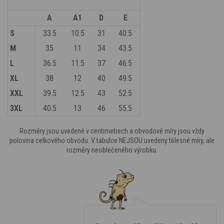
A
A1
D
E
S
33.5
10.5
31
40.5
M
35
11
34
43.5
L
36.5
11.5
37
46.5
XL
38
12
40
49.5
XXL
39.5
12.5
43
52.5
3XL
40.5
13
46
55.5
Rozměry jsou uvedené v centimetrech a obvodové míry jsou vždy
polovina celkového obvodu. V tabulce NEJSOU uvedeny tělesné míry, ale
rozměry neoblečeného výrobku.