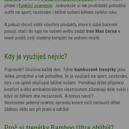
přidat i
funkční scampolo
. Jednoduše si tak poskládáš pohodlný
outfit na sport, cestování i běžné nošení během celého roku.
A pokud chceš vidět všechny produkty, které k sobě barevně
pasují, stačí do lupy na našem webu zadat
Iron Man
černá
a
hned uvidíš celý sladěný komplet na jednom místě.
Kdy je využiješ nejvíc?
Popravdě? Doslova každý den. Tyhle
bambusové trenýrky
jsou
lehké, prodyšné a tak pohodlné, že je využiješ na sport, cestování,
túry i na úplně obyčejné běžné nošení. Pomáhají držet příjemný
komfort a díky antibakteriálním vlastnostem zůstávají déle svěží i
když se během dne nezastavíš. A bonus navíc?
Nestavíme jaderný reaktor, opravdu kolem nich nemusíš dělat
žádnou vědu ani při praní a údržbě.
Proč si trenýrky Bamboo Ultra oblíbíš?