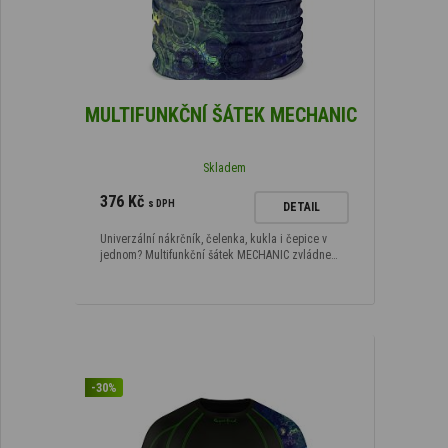
MULTIFUNKČNÍ ŠÁTEK MECHANIC
Skladem
376 Kč
s DPH
DETAIL
Univerzální nákrčník, čelenka, kukla i čepice v
jednom? Multifunkční šátek MECHANIC zvládne…
-30%