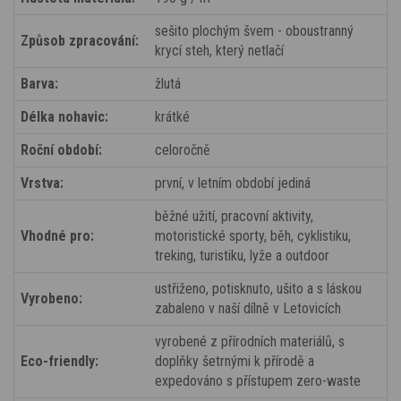
sešito plochým švem - oboustranný
Způsob zpracování:
krycí steh, který netlačí
Barva:
žlutá
Délka nohavic:
krátké
Roční období:
celoročně
Vrstva:
první, v letním období jediná
běžné užití, pracovní aktivity,
Vhodné pro:
motoristické sporty, běh, cyklistiku,
treking, turistiku, lyže a outdoor
ustřiženo, potisknuto, ušito a s láskou
Vyrobeno:
zabaleno v naší dílně v Letovicích
vyrobené z přírodních materiálů, s
Eco-friendly:
doplňky šetrnými k přírodě a
expedováno s přístupem zero-waste