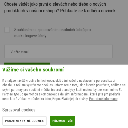
Chcete vědět jako první o slevách nebo třeba o nových
produktech v našem eshopu? Přihlaste se k odběru novinek.
Souhlasím se
zpracováním osobních údajů
pro
marketingové účely
Vážíme si vašeho soukromí
K analýze návštěvnosti a funkcí webu, ukládání vašeho nastavení a personalizaci
obsahu a reklam využíváme cookies. Informace o tom, jak náš web používáte, sdílíme se
svými partnery pro sociální média, inzerci a analýzy, kteří mohou být ze zemí mimo EU.
Partneři tyto údaje mohou zkombinovat s dalšími informacemi, které jste jim poskytli
nebo které získali v důsledku toho, že používáte jejich služby.
Podrobné informace
Spravovat cookies
POUZE NEZBYTNÉ COOKIES
PŘIJMOUT VŠE