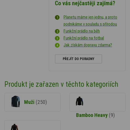
Co vás nejčastěji zajímá?
Planetu máme jen jednu, a proto
podnikáme v souladu s přírodou
Funkční prádlo na běh
Funkční prádlo na fotbal
Jak získám dopravu zdarma?
PŘEJÍT DO PORADNY
Produkt je zařazen v těchto kategoriích
Muži
(250)
Bamboo Heavy
(9)