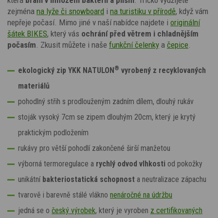
zejména
na lyže či snowboard
i
na turistiku v přírodě
, když vám
nepřeje počasí. Mimo jiné v naší nabídce najdete i
originální
šátek BIKES
,
který vás
ochrání před větrem i chladnějším
počasím
. Zkusit můžete i naše
funkční čelenky
a
čepice
.
®
ekologický zip YKK NATULON
vyrobený z recyklovaných
materiálů
pohodlný střih s prodlouženým zadním dílem, dlouhý rukáv
stoják vysoký 7cm se zipem dlouhým 20cm, který je krytý
praktickým podložením
rukávy pro větší pohodlí zakončené širší manžetou
výborná termoregulace a
rychlý odvod vlhkosti
od pokožky
unikátní
bakteriostatická schopnost
a neutralizace zápachu
tvarově i barevně stálé vlákno
nenáročné na údržbu
jedná se o
český výrobek
, který je vyroben
z certifikovaných