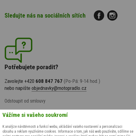
Sledujte nás na sociálních sítích
Potřebujete poradit?
Zavolejte +420
608 847 767
(Po-Pá: 9-14 hod.)
nebo napište
objednavky@motopradlo.cz
Odstoupit od smlouvy
Vážíme si vašeho soukromí
K analýze návštěvnosti a funkcí webu, ukládání vašeho nastavení a personalizaci
obsahu a reklam využíváme cookies. Informace o tom, jak náš web používáte, sdílíme se