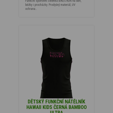
Funkční sportovní čelenka BIKES RUN na běh,
běžky i procházky. Prodyšný materiál, UV
ochrana…
DĚTSKÝ FUNKČNÍ NÁTĚLNÍK
HAWAII KIDS ČERNÁ BAMBOO
ULTRA