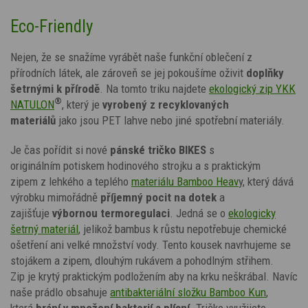
Eco-Friendly
Nejen, že se snažíme vyrábět naše funkční oblečení z
přírodních látek, ale zároveň se jej pokoušíme oživit
doplňky
šetrnými k přírodě
. Na tomto triku najdete
ekologický zip YKK
®
NATULON
, který je
vyrobený z recyklovaných
materiálů
jako jsou PET lahve nebo jiné spotřební materiály.
Je čas pořídit si nové
pánské
tričko BIKES
s
originálním potiskem hodinového strojku a s praktickým
zipem z lehkého a teplého
materiálu Bamboo Heav
y
, který dává
výrobku mimořádně
příjemný pocit na dotek
a
zajišťuje
výbornou termoregulaci
. Jedná se o
ekologicky
šetrný materiál
, jelikož bambus k růstu nepotřebuje chemické
ošetření ani velké množství vody. Tento kousek navrhujeme se
stojákem a zipem, dlouhým rukávem a pohodlným střihem.
Zip je krytý praktickým podložením aby na krku neškrábal. Navíc
naše prádlo obsahuje
antibakteriální složku Bamboo Kun
,
která
brání v množení bakterií a plísní
. Tričko využijete