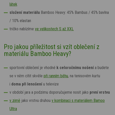
látek
složení materiálu
Bamboo Heavy:
45% Bambus / 45% bavlna
/ 10% elastan
tričko nabízíme
ve velikostech S až XXL
Pro jakou příležitost si vzít oblečení z
materiálu Bamboo Heavy?
sportovní oblečení je vhodné
k celoročnímu nošení
a budete
se v něm cítit skvěle
při ranním běhu
, na tenisovém kurtu
i
doma při lenošení
u televize
v období jara a podzimu doporučujeme nosit jako
první vrstvu
v zimě
jako vrstvu druhou
v kombinaci s materiálem Bamoo
Ultra