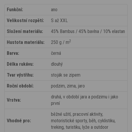
Funkční:
ano
Velikostní rozpětí:
S až XXL
Složení materiálu:
45% Bambus / 45% bavlna / 10% elastan
2
Hustota materiálu:
250 g / m
Barva:
černá
Délka rukávu:
dlouhý
Tvar výstřihu:
stoják se zipem
Roční období:
podzim, zima, jaro
druhá, v období jara a podzimu i jako
Vrstva:
první
běžné užití, pracovní aktivity,
Vhodné pro:
motoristické sporty, běh, cyklistiku,
treking, turistiku, lyže a outdoor