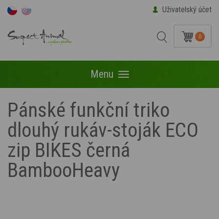
Uživatelský účet
0
Menu
Menu
Pánské funkční triko
dlouhý rukáv-stoják ECO
zip BIKES černá
BambooHeavy