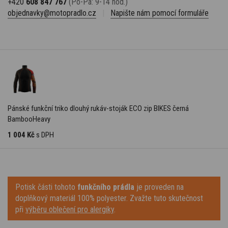
+420
608 847 767
(Po-Pá: 9-14 hod.)
objednavky@motopradlo.cz
|
Napište nám pomocí formuláře
Pánské funkční triko dlouhý rukáv-stoják ECO zip BIKES černá
BambooHeavy
1 004 Kč
s DPH
Potisk části tohoto
funkčního prádla
je proveden na
doplňkový materiál 100% polyester. Zvažte tuto skutečnost
při
výběru oblečení pro alergiky
.