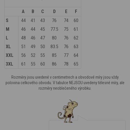
A
B
C
D
E
F
S
44
41
43
76
74
60
M
46
44
45
77.5
75
61
L
48
46
47
80
76
62
XL
51
49
50
83.5
76
63
XXL
56
52
55
85
77
64
3XL
61
55
60
86
78
65
Rozměry jsou uvedené v centimetrech a obvodové míry jsou vždy
polovina celkového obvodu. V tabulce NEJSOU uvedeny tělesné míry, ale
rozměry neoblečeného výrobku.