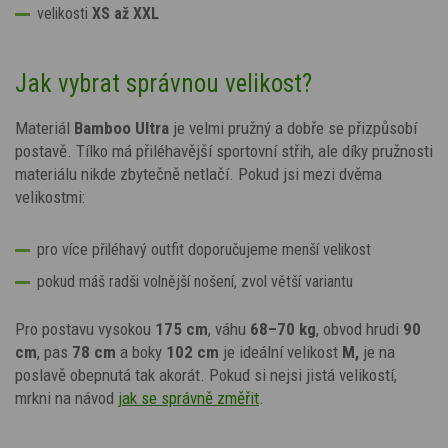
velikosti
XS až XXL
Jak vybrat správnou velikost?
Materiál
Bamboo Ultra
je velmi pružný a dobře se přizpůsobí
postavě. Tílko má přiléhavější sportovní střih, ale díky pružnosti
materiálu nikde zbytečně netlačí. Pokud jsi mezi dvěma
velikostmi:
pro více přiléhavý outfit doporučujeme menší velikost
pokud máš radši volnější nošení, zvol větší variantu
Pro postavu vysokou
175 cm
, váhu
68–70 kg
, obvod hrudi
90
cm
, pas
78 cm
a boky
102 cm
je ideální velikost
M,
je na
poslavě obepnutá tak akorát.
Pokud si nejsi jistá velikostí,
mrkni na návod
jak se správně změřit
.