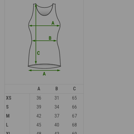
A
B
C
XS
36
31
65
S
39
34
66
M
42
37
67
L
45
40
68
XL
48
43
69