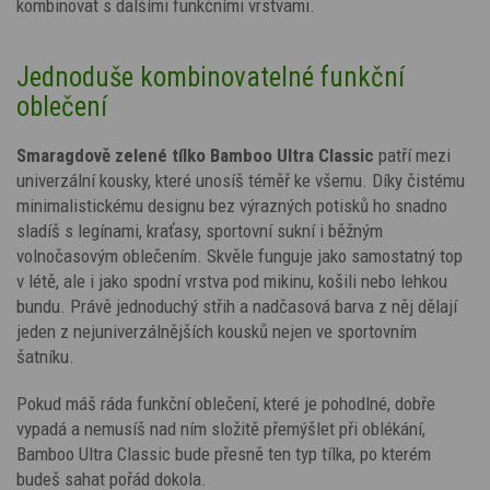
kombinovat s dalšími funkčními vrstvami.
Jednoduše kombinovatelné funkční
oblečení
Smaragdově zelené tílko Bamboo Ultra Classic
patří mezi
univerzální kousky, které unosíš téměř ke všemu. Díky čistému
minimalistickému designu bez výrazných potisků ho snadno
sladíš s legínami, kraťasy, sportovní sukní i běžným
volnočasovým oblečením. Skvěle funguje jako samostatný top
v létě, ale i jako spodní vrstva pod mikinu, košili nebo lehkou
bundu. Právě jednoduchý střih a nadčasová barva z něj dělají
jeden z nejuniverzálnějších kousků nejen ve sportovním
šatníku.
Pokud máš ráda funkční oblečení, které je pohodlné, dobře
vypadá a nemusíš nad ním složitě přemýšlet při oblékání,
Bamboo Ultra Classic bude přesně ten typ tílka, po kterém
budeš sahat pořád dokola.