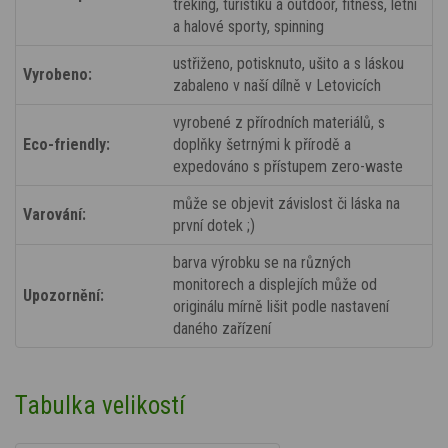
treking, turistiku a outdoor, fitness, letní
a halové sporty, spinning
ustřiženo, potisknuto, ušito a s láskou
Vyrobeno:
zabaleno v naší dílně v Letovicích
vyrobené z přírodních materiálů, s
Eco-friendly:
doplňky šetrnými k přírodě a
expedováno s přístupem zero-waste
může se objevit závislost či láska na
Varování:
první dotek ;)
barva výrobku se na různých
monitorech a displejích může od
Upozornění:
originálu mírně lišit podle nastavení
daného zařízení
Tabulka velikostí