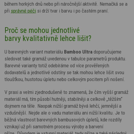
během horkých dnů nebo při náročnější aktivitě. Nemačká se a
při
správné péči
si drží tvar i barvu i po častém praní.
Proč se mohou jednotlivé
barvy kvalitativně lehce lišit?
U barevných variant materiálu
Bamboo Ultra
doporučujeme
sledovat také gramáž uvedenou v tabulce parametrů produktu.
Barevné varianty totiž odebíráme od více prověřených
dodavatelů a jednotlivé odstíny se tak mohou lehce lišit svou
tloušťkou, hustotou úpletu nebo celkovým pocitem při nošení.
V praxi a velmi zjednodušeně to znamená, že čím vyšší gramáž
materiál má, tím působí hutněji, stabilněji a celkově „těžším“
dojmem na těle. Naopak nižší gramáž bývá lehčí, jemnější a
vzdušnější. Nejde ale o vadu materiálu ani nižší kvalitu. Je to
běžná vlastnost barevných bambusových úpletů, kde rozdíly
vznikají už při samotném procesu výroby a barvení
příze.
Důvodem je vstupní materiál, tedy příze a také následný