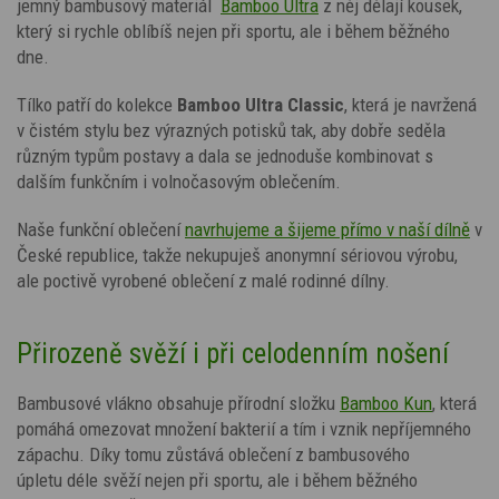
jemný bambusový materiál
Bamboo Ultra
z něj dělají kousek,
který si rychle oblíbíš nejen při sportu, ale i během běžného
dne.
Tílko patří do kolekce
Bamboo Ultra Classic
, která je navržená
v čistém stylu bez výrazných potisků tak, aby dobře seděla
různým typům postavy a dala se jednoduše kombinovat s
dalším funkčním i volnočasovým oblečením.
Naše funkční oblečení
navrhujeme a šijeme přímo v naší dílně
v
České republice, takže nekupuješ anonymní sériovou výrobu,
ale poctivě vyrobené oblečení z malé rodinné dílny.
Přirozeně svěží i při celodenním nošení
Bambusové vlákno obsahuje přírodní složku
Bamboo Kun
, která
pomáhá omezovat množení bakterií a tím i vznik nepříjemného
zápachu. Díky tomu zůstává oblečení z bambusového
úpletu déle svěží nejen při sportu, ale i během běžného