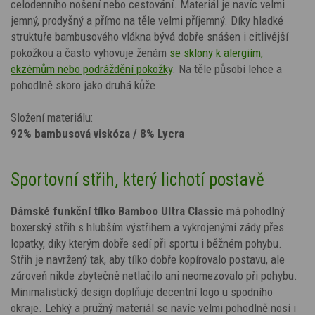
celodenního nošení nebo cestování. Materiál je navíc velmi
jemný, prodyšný a přímo na těle velmi příjemný. Díky hladké
struktuře bambusového vlákna bývá dobře snášen i citlivější
pokožkou a často vyhovuje ženám
se sklony k alergiím,
ekzémům nebo podráždění pokožky
. Na těle působí lehce a
pohodlně skoro jako druhá kůže.
Složení materiálu:
92% bambusová viskóza / 8% Lycra
Sportovní střih, který lichotí postavě
Dámské funkční tílko Bamboo Ultra Classic
má pohodlný
boxerský střih s hlubším výstřihem a vykrojenými zády přes
lopatky, díky kterým dobře sedí při sportu i běžném pohybu.
Střih je navržený tak, aby tílko dobře kopírovalo postavu, ale
zároveň nikde zbytečně netlačilo ani neomezovalo při pohybu.
Minimalistický design doplňuje decentní logo u spodního
okraje. Lehký a pružný materiál se navíc velmi pohodlně nosí i