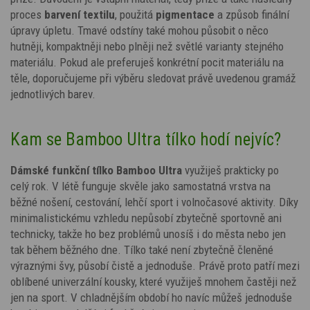
proces
barvení textilu
, použitá
pigmentace
a způsob finální
úpravy úpletu. Tmavé odstíny
také
mohou působit o něco
hutněji, kompaktněji nebo plněji než světlé varianty stejného
materiálu.
Pokud ale preferuješ konkrétní pocit materiálu na
těle, doporučujeme při výběru sledovat právě uvedenou gramáž
jednotlivých barev.
Kam se Bamboo Ultra tílko hodí nejvíc?
Dámské funkční tílko Bamboo Ultra
využiješ prakticky po
celý rok. V létě funguje skvěle jako samostatná vrstva na
běžné nošení, cestování, lehčí sport i volnočasové aktivity. Díky
minimalistickému vzhledu nepůsobí zbytečně sportovně ani
technicky, takže ho bez problémů unosíš i do města nebo jen
tak během běžného dne. Tílko také není zbytečně členěné
výraznými švy, působí čistě a jednoduše. Právě proto patří mezi
oblíbené univerzální kousky, které využiješ mnohem častěji než
jen na sport. V chladnějším období ho navíc můžeš jednoduše