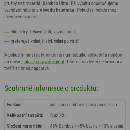
pružný než materiál Bamboo Ultra. Při výběru doporučujeme
vycházet hlavně z
obvodu hrudníku
. Pokud jsi někde mezi
dvěma velikostmi:
chceš-li přiléhavější fit, vezmi menší
preferuješ volnější styl, sáhni po větší
A pokud si nejsi jistý, mrkni na naši tabulku velikostí a nejlépe i
na návod,
jak se správně změřit
. Ušetříš si zbytečné vracení a
trefíš to hned napoprvé.
Souhrnné informace o produktu:
Funkční:
ano, úprava rubové strany počesáním
Velikostní rozpětí:
S až XXL
Složení materiálu:
45% Bambus / 45% bavlna / 10% elastan