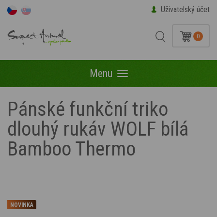
Uživatelský účet
0
Menu
Menu
Pánské funkční triko
dlouhý rukáv WOLF bílá
Bamboo Thermo
NOVINKA