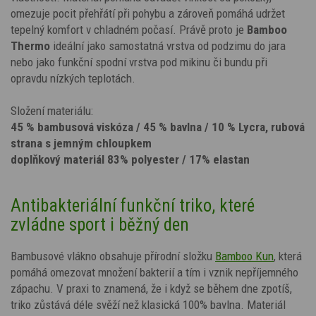
omezuje pocit přehřátí při pohybu a zároveň pomáhá udržet
tepelný komfort v chladném počasí. Právě proto je
Bamboo
Thermo
ideální jako samostatná vrstva od podzimu do jara
nebo jako funkční spodní vrstva pod mikinu či bundu při
opravdu nízkých teplotách.
Složení materiálu:
45 % bambusová viskóza / 45 % bavlna / 10 % Lycra, rubová
strana s jemným chloupkem
doplňkový materiál 83% polyester / 17% elastan
Antibakteriální funkční triko, které
zvládne sport i běžný den
Bambusové vlákno obsahuje přírodní složku
Bamboo Kun
, která
pomáhá omezovat množení bakterií a tím i vznik nepříjemného
zápachu. V praxi to znamená, že i když se během dne zpotíš,
triko zůstává déle svěží než klasická 100% bavlna. Materiál