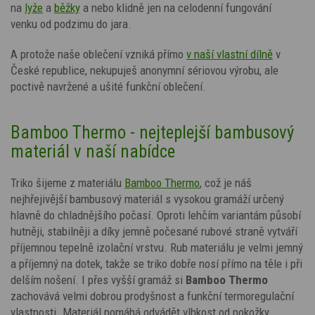
na
lyže
a
běžky
a nebo klidně jen na
celodenní fungování
venku od podzimu do jara.
A protože naše oblečení vzniká přímo
v naší vlastní dílně
v
České republice, nekupuješ anonymní sériovou výrobu, ale
poctivě navržené a ušité funkční oblečení.
Bamboo Thermo - nejteplejší bambusový
materiál v naší nabídce
Triko šijeme z materiálu
Bamboo Thermo
, což je náš
nejhřejivější bambusový materiál s vysokou gramáží určený
hlavně do chladnějšího počasí. Oproti lehčím variantám působí
hutněji, stabilněji a díky jemně počesané rubové straně vytváří
příjemnou tepelně izolační vrstvu. Rub materiálu je velmi jemný
a příjemný na dotek, takže se triko dobře nosí přímo na těle i při
delším nošení. I přes vyšší gramáž si
Bamboo Thermo
zachovává velmi dobrou prodyšnost a funkční termoregulační
vlastnosti. Materiál pomáhá odvádět vlhkost od pokožky,