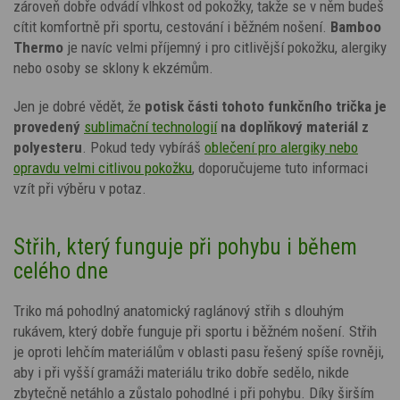
zároveň dobře odvádí vlhkost od pokožky, takže se v něm budeš
cítit komfortně při sportu, cestování i běžném nošení.
Bamboo
Thermo
je navíc velmi příjemný i pro citlivější pokožku, alergiky
nebo osoby se sklony k ekzémům.
Jen je dobré vědět, že
potisk
části tohoto funkčního trička je
provedený
sublimační technologií
na doplňkový materiál z
polyesteru
. Pokud tedy vybíráš
oblečení pro alergiky nebo
opravdu velmi citlivou pokožku
, doporučujeme tuto informaci
vzít při výběru v potaz.
Střih, který funguje při pohybu i během
celého dne
Triko má pohodlný anatomický raglánový střih s dlouhým
rukávem, který dobře funguje při sportu i běžném nošení. Střih
je oproti lehčím materiálům v oblasti pasu řešený spíše rovněji,
aby i při vyšší gramáži materiálu triko dobře sedělo, nikde
zbytečně netáhlo a zůstalo pohodlné i při pohybu. Díky širším