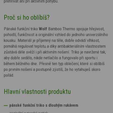
přehřívat ani při aktivním pohybu.
Proč si ho oblíbíš?
Pánské funkční triko
Wolf
Bamboo Thermo spojuje hřejivost,
pohodlí, funkčnost a originální vzhled do jednoho univerzálního
kousku. Materiál je příjemný na těle, dobře odvádí vlhkost,
pomáhá regulovat teplotu a díky antibakteriálním vlastnostem
zůstává déle svěží i při aktivním nošení. Triko je navržené tak,
aby dobře sedělo, nikde netlačilo a fungovalo při sportu i
během běžného dne. Přesně ten typ oblečení, které si oblíbíš
po prvním nošení a postupně zjistíš, že ho vytahuješ skoro
pořád.
Hlavní vlastnosti produktu
pánské funkční triko s dlouhým rukávem