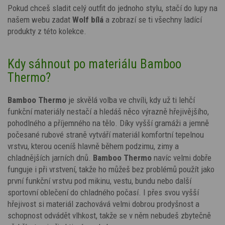
Pokud chceš sladit celý outfit do jednoho stylu, stačí do lupy na
našem webu zadat
Wolf bílá
a zobrazí se ti všechny ladící
produkty z této kolekce.
Kdy sáhnout po materiálu Bamboo
Thermo?
Bamboo Thermo
je skvělá volba ve chvíli, kdy už ti lehčí
funkční materiály nestačí a hledáš něco výrazně hřejivějšího,
pohodlného a příjemného na tělo. Díky vyšší gramáži a jemně
počesané rubové straně vytváří materiál komfortní tepelnou
vrstvu, kterou oceníš hlavně během podzimu, zimy a
chladnějších jarních dnů.
Bamboo Thermo
navíc velmi dobře
funguje i při vrstvení, takže ho můžeš bez problémů použít jako
první funkční vrstvu pod mikinu, vestu, bundu nebo další
sportovní oblečení do chladného počasí. I přes svou vyšší
hřejivost si materiál zachovává velmi dobrou prodyšnost a
schopnost odvádět vlhkost, takže se v něm nebudeš zbytečně