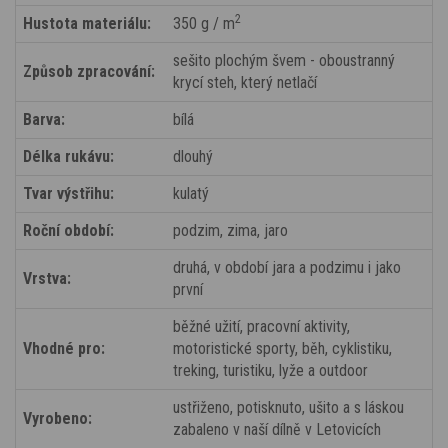
2
Hustota materiálu:
350 g / m
sešito plochým švem - oboustranný
Způsob zpracování:
krycí steh, který netlačí
Barva:
bílá
Délka rukávu:
dlouhý
Tvar výstřihu:
kulatý
Roční období:
podzim, zima, jaro
druhá, v období jara a podzimu i jako
Vrstva:
první
běžné užití, pracovní aktivity,
Vhodné pro:
motoristické sporty, běh, cyklistiku,
treking, turistiku, lyže a outdoor
ustřiženo, potisknuto, ušito a s láskou
Vyrobeno:
zabaleno v naší dílně v Letovicích