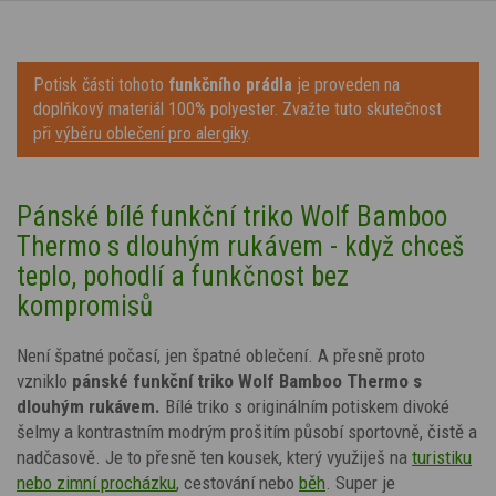
Potisk části tohoto
funkčního prádla
je proveden na
doplňkový materiál 100% polyester. Zvažte tuto skutečnost
při
výběru oblečení pro alergiky
.
Pánské bílé funkční triko Wolf
Bamboo
Thermo s dlouhým rukávem - když chceš
teplo, pohodlí a funkčnost bez
kompromisů
Není špatné počasí, jen špatné oblečení. A přesně proto
vzniklo
pánské funkční triko Wolf Bamboo Thermo s
dlouhým rukávem.
Bílé triko s
originálním
potiskem divoké
šelmy
a kontrastním modrým
prošitím
působí sportovně, čistě a
nadčasově. Je to přesně ten kousek, který využiješ na
turistiku
nebo zimní procházku
, cestování nebo
běh
. Super je