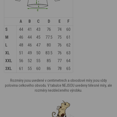
A
B
C
D
E
F
S
44
41
43
76
74
60
M
46
44
45
77.5
75
61
L
48
46
47
80
76
62
XL
51
49
50
83.5
76
63
XXL
56
52
55
85
77
64
3XL
61
55
60
86
78
65
Rozměry jsou uvedené v centimetrech a obvodové míry jsou vždy
polovina celkového obvodu. V tabulce NEJSOU uvedeny tělesné míry, ale
rozměry neoblečeného výrobku.