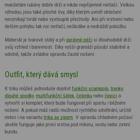
manžetám rukávy dobře drží a nikde nepříjemně netlačí. Velkou
výhodou jsou také ploché švy, díky kterým uvnitř oblečení
nevznikají tvrdé nebo vystouplé přechody. Ani při vrstvení nebo
delším pohybu tak nic netlačí, neškrábe a nedráždí pokožku.
Materiál je tvarově stálý a při
správné péči
si dlouhodobě drží
svůj vzhled i barevnost. Díky vyšší gramáži působí stabilně a
odolně, takže zvládne opravdu časté nošení.
Outfit, který dává smysl
K triku můžeš jednoduše doplnit
funkční scampolo
,
trenky
,
dlouhé spodky
,
multifunkční šátek
,
čelenku
nebo
čepici
a
vytvořit si komplet, který bude fungovat při sportu i běžném
nošení. A
pokud máš radši možnost rychlého odvětrání, určitě
mrkni i na variantu
trika se zipem
.
V opravdu chladném počasí
skvěle funguje jako první vrstva pod mikinu, vestu nebo zimní
bundu.