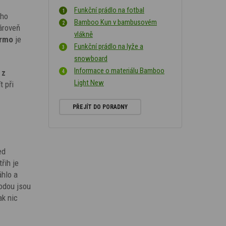
Funkční prádlo na fotbal
ého
Bamboo Kun v bambusovém
ároveň
vlákně
rmo
je
Funkční prádlo na lyže a
snowboard
Informace o materiálu Bamboo
 z
Light New
t při
PŘEJÍT DO PORADNY
ed
řih je
áhlo a
hodou jsou
ak nic