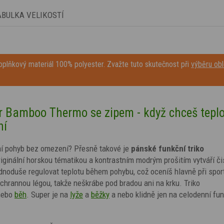
ABULKA VELIKOSTÍ
plňkový materiál 100% polyester. Zvažte tuto skutečnost při
výběru obl
er Bamboo Thermo se zipem - když chceš teplo
ní
ivní pohyb bez omezení? Přesně takové je
pánské funkční triko
riginální
horskou tématikou a kontrastním modrým
prošitím
vytváří či
ednoduše regulovat teplotu během pohybu, což oceníš hlavně při spor
ochrannou légou, takže neškrábe pod bradou ani na krku. Triko
 nebo
běh
. Super je na
lyže
a
běžky
a nebo klidně jen na
celodenní fun