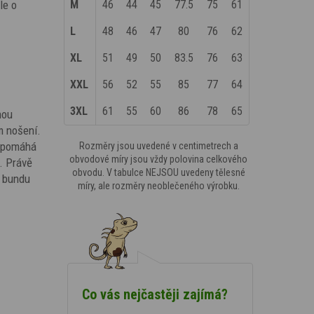
le o
M
46
44
45
77.5
75
61
L
48
46
47
80
76
62
XL
51
49
50
83.5
76
63
XXL
56
52
55
85
77
64
3XL
61
55
60
86
78
65
nou
ím nošení.
l pomáhá
Rozměry jsou uvedené v centimetrech a
obvodové míry jsou vždy polovina celkového
. Právě
obvodu. V tabulce NEJSOU uvedeny tělesné
i bundu
míry, ale rozměry neoblečeného výrobku.
Co vás nejčastěji zajímá?