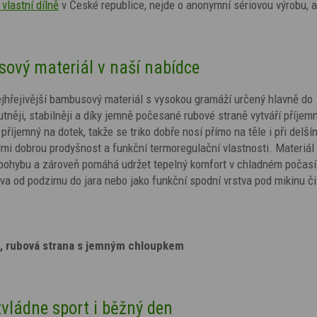
 vlastní dílně
v České republice, nejde o anonymní sériovou výrobu, a
.
ový materiál v naší nabídce
nejhřejivější bambusový materiál s vysokou gramáží určený hlavně do
tněji, stabilněji a díky jemně počesané rubové straně vytváří příjem
příjemný na dotek, takže se triko dobře nosí přímo na těle i při delš
mi dobrou prodyšnost a funkční termoregulační vlastnosti. Materiá
i pohybu a zároveň pomáhá udržet tepelný komfort v chladném počasí
tva od podzimu do jara nebo jako funkční spodní vrstva pod mikinu č
a, rubová strana s jemným chloupkem
 zvládne sport i běžný den