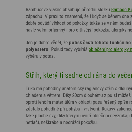
Bambusové vlákno obsahuje přírodní složku
Bamboo K
zápachu. V praxi to znamená, že i když se během dne zp
dobře odvádí vlhkost od pokožky, takže se v něm budeš 
navíc velmi příjemný i pro citlivější pokožku, alergiky
Jen je dobré vědět, že
potisk
části tohoto funkčního 
polyesteru
. Pokud tedy vybíráš
oblečení pro alergiky 
výběru v potaz.
Střih, který ti sedne od rána do veče
Triko má pohodlný anatomický raglánový střih s dlouh
chladem a větrem. Díky 20cm dlouhému zipu si můžeš je
oproti lehčím materiálům v oblasti pasu řešený spíše rov
zůstalo pohodlné při pohybu i vrstvení. Rukávy zakonč
také ploché švy, díky kterým uvnitř oblečení nevznikají
netlačí, neškrábe a nedráždí pokožku.