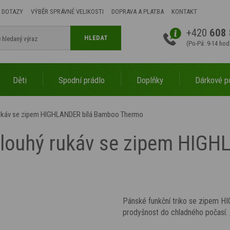
 DOTAZY
VÝBĚR SPRÁVNÉ VELIKOSTI
DOPRAVA A PLATBA
KONTAKT
+420
608 
HLEDAT
(Po-Pá: 9-14 hod
Děti
Spodní prádlo
Doplňky
Dárkové p
 rukáv se zipem HIGHLANDER bílá Bamboo Thermo
 dlouhý rukáv se zipem HIG
Pánské funkční triko se zipem 
prodyšnost do chladného počasí.