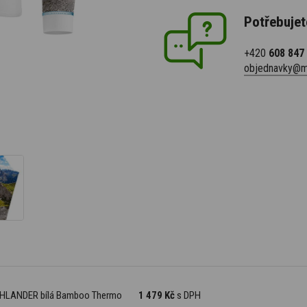
Potřebujet
+420
608 847
objednavky@m
HIGHLANDER bílá Bamboo Thermo
1 479 Kč
s DPH