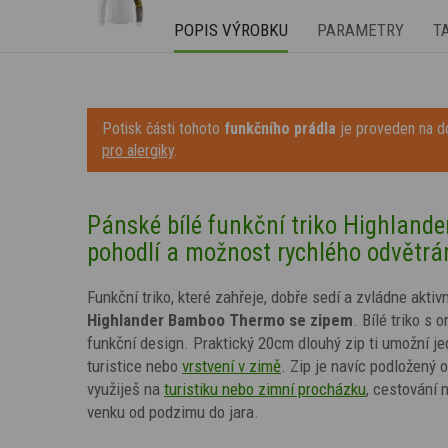
POPIS VÝROBKU
PARAMETRY
T
Potisk části tohoto
funkčního prádla
je proveden na do
pro alergiky
.
Pánské bílé funkční triko Highland
pohodlí a možnost rychlého odvětrá
Funkční triko, které zahřeje, dobře sedí a zvládne akt
Highlander Bamboo Thermo se zipem
. Bílé
triko s o
funkční design. Praktický 20cm dlouhý zip ti umožní j
turistice nebo
vrstvení v zimě
. Zip je navíc podložený 
využiješ
na
turistiku nebo zimní procházku
, cestování
venku od podzimu do jara.