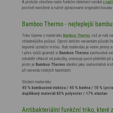
A protože všechno naše funkční oblečení vzniká
v naší
poctivě navržené a ručně zpracované originální kousky
Bamboo Thermo - nejteplejší bambus
Triko šijeme z materiálu
Bamboo Thermo
, což je náš 
chladnějšího počasí. Oproti lehčím variantám působí hu
tepelně izolační vrstvu. Rub materiálu je velmi jemný a 
I přes vyšší gramáž si
Bamboo Thermo
zachovává vel
odvádět vlhkost od pokožky, omezuje pocit přehřátí př
proto je
Bamboo Thermo
ideální jako samostatná vrs
při opravdu nízkých teplotách.
Složení materiálu:
45 % bambusová viskóza / 45 % bavlna / 10 % Lycr
doplňkový materiál 83% polyester / 17% elastan
Antibakteriální funkční triko, které