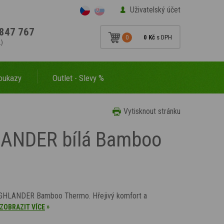
Uživatelský účet
847 767
0
0 Kč
s DPH
.)
oukazy
Outlet - Slevy %
Vytisknout stránku
HLANDER bílá Bamboo
HIGHLANDER Bamboo Thermo. Hřejivý komfort a
»
ZOBRAZIT VÍCE