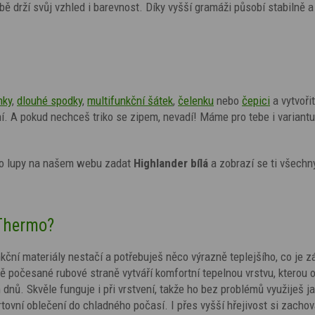
bě drží svůj vzhled i barevnost. Díky vyšší gramáži působí stabilně a
nky
,
dlouhé spodky
,
multifunkční šátek
,
čelenku
nebo
čepici
a vytvořit
í. A
pokud
nechceš triko se zipem, nevadí! Máme pro tebe i variantu
 do lupy na našem webu zadat
Highlander bílá
a zobrazí se ti všechny
Thermo?
funkční materiály nestačí a potřebuješ něco výrazně teplejšího, co je 
ě počesané rubové straně vytváří komfortní tepelnou vrstvu, kterou 
dnů. Skvěle funguje i při vrstvení, takže ho bez problémů využiješ ja
rtovní oblečení do chladného počasí. I přes vyšší hřejivost si zacho