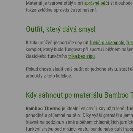
Materiál je tvarově stálý a při
správné péči
si dlouhodo
takže zvládne opravdu časté nošení.
Outfit, který dává smysl
K triku můžeš jednoduše doplnit
funkční scampolo
,
tre
komplet, který bude fungovat při sportu i běžném nošen
klasického funkčního
trika bez zipu
.
Pokud chceš sladit celý outfit do jednoho stylu, stačí
produkty z této kolekce.
Kdy sáhnout po materiálu Bamboo 
Bamboo Thermo
je ideální ve chvíli, kdy už ti lehčí 
pohodlné a příjemné na tělo. Díky vyšší gramáži a jemn
hlavně na podzim, v zimě a během chladnějších jarních 
funkční vrstvu pod mikinu, vestu, bundu nebo další spo