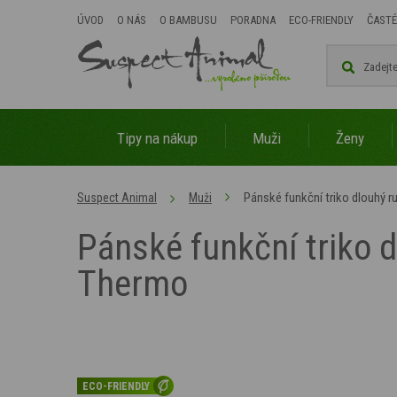
ÚVOD
O NÁS
O BAMBUSU
PORADNA
ECO-FRIENDLY
ČASTÉ
Tipy na nákup
Muži
Ženy
Pánské funkční triko dlouhý
Suspect Animal
Muži
Pánské funkční triko
Thermo
ECO-FRIENDLY