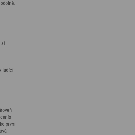
 odolně,
 si
 ladící
zároveň
oceníš
ko první
vává