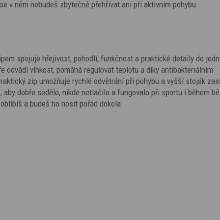
se v něm nebudeš zbytečně přehřívat ani při aktivním pohybu.
em spojuje hřejivost, pohodlí, funkčnost a praktické detaily do jed
ře odvádí vlhkost, pomáhá regulovat teplotu a díky antibakteriálním
Praktický zip umožňuje rychlé odvětrání při pohybu a vyšší stoják zas
, aby dobře sedělo, nikde netlačilo a fungovalo při sportu i během b
 oblíbíš a budeš ho nosit pořád dokola.