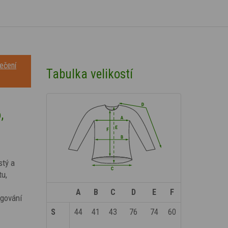
ečení
Tabulka velikostí
,
stý a
tu,
A
B
C
D
E
F
gování
S
44
41
43
76
74
60