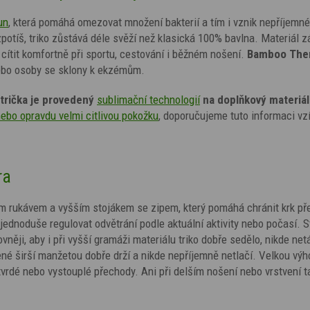
un
, která pomáhá omezovat množení bakterií a tím i vznik nepříjemn
otíš, triko zůstává déle svěží než klasická 100% bavlna. Materiál z
cítit komfortně při sportu, cestování i běžném nošení.
Bamboo The
 nebo osoby se sklony k ekzémům.
trička je provedený
sublimační technologií
na doplňkový materiál
nebo opravdu velmi citlivou pokožku
, doporučujeme tuto informaci vzí
ra
ým rukávem a vyšším stojákem se zipem, který pomáhá chránit krk př
dnoduše regulovat odvětrání podle aktuální aktivity nebo počasí. St
něji, aby i při vyšší gramáži materiálu triko dobře sedělo, nikde net
ené širší manžetou dobře drží a nikde nepříjemně netlačí. Velkou vý
 tvrdé nebo vystouplé přechody. Ani při delším nošení nebo vrstvení t