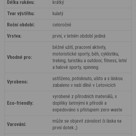
Délka rukávu:
krátký
Tvar výstřihu:
kulatý
Roční období:
celoročně
Vrstva:
první, v letním období jediná
běžné užití, pracovní aktivity,
motoristické sporty, běh, cyklistiku,
Vhodné pro:
treking, turistiku a outdoor, fitness, letní
a halové sporty, spinning
ustřiženo, potisknuto, ušito a s láskou
Vyrobeno:
zabaleno v naší dílně v Letovicích
vyrobené z přírodních materiálů, s
Eco-friendly:
doplňky šetrnými k přírodě a
expedováno s přístupem zero-waste
může se objevit závislost či láska na
Varování:
první dotek ;)