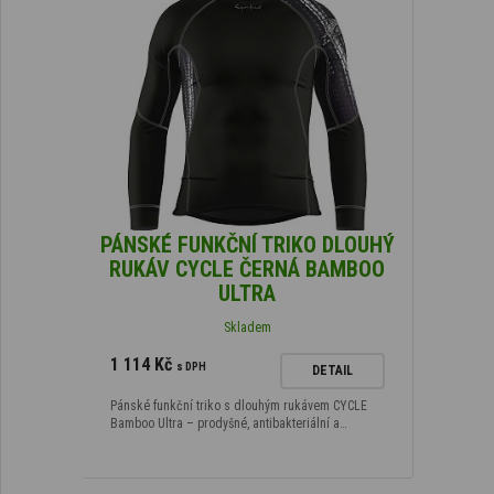
PÁNSKÉ FUNKČNÍ TRIKO DLOUHÝ
RUKÁV CYCLE ČERNÁ BAMBOO
ULTRA
Skladem
1 114 Kč
s DPH
DETAIL
Pánské funkční triko s dlouhým rukávem CYCLE
Bamboo Ultra – prodyšné, antibakteriální a…