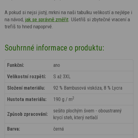
A pokud si nejsi jistý, mrkni na naši tabulku velikostí a nejlépe i
na návod,
jak se správně změřit
. Ušetříš si zbytečné vracení a
trefíš to hned napoprvé.
Souhrnné informace o produktu:
Funkční:
ano
Velikostní rozpětí:
S až 3XL
Složení materiálu:
92 % Bambusová viskóza, 8 % Lycra
2
Hustota materiálu:
190 g / m
sešito plochým švem - oboustranný
Způsob zpracování:
krycí steh, který netlačí
Barva:
černá