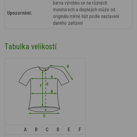
barva výrobku se na různých
monitorech a displejích může od
Upozornění:
originálu mírně lišit podle nastavení
daného zařízení
Tabulka velikostí
A
B
C
D
E
F