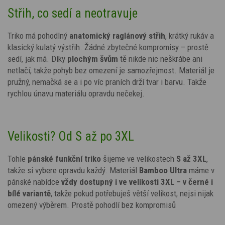
Střih, co sedí a neotravuje
Triko má pohodlný
anatomický
raglánový střih
, krátký rukáv a
klasický kulatý výstřih. Žádné zbytečné kompromisy – prostě
sedí, jak má. Díky
plochým švům
tě nikde nic neškrábe ani
netlačí, takže pohyb bez omezení je samozřejmost. Materiál je
pružný, nemačká se a i po víc praních drží tvar i barvu. Takže
rychlou únavu materiálu opravdu nečekej.
Velikosti? Od S až po 3XL
Tohle
pánské funkční triko
šijeme ve velikostech
S až 3XL
,
takže si vybere opravdu každý. Materiál
Bamboo Ultra
máme v
pánské nabídce
vždy dostupný i ve velikosti 3XL – v černé i
bílé variantě
, takže pokud potřebuješ větší velikost, nejsi nijak
omezený výběrem. Prostě pohodlí bez kompromisů