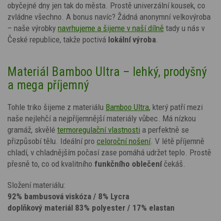
obyčejné dny jen tak do města. Prostě univerzální kousek, co
zvládne všechno. A bonus navíc? Žádná anonymní velkovýroba
– naše výrobky
navrhujeme a šijeme v naší dílně
tady u nás v
České republice, takže poctivá
lokální výroba
.
Materiál Bamboo Ultra – lehký, prodyšný
a mega příjemný
Tohle triko šijeme z materiálu
Bamboo Ultra
, který patří mezi
naše nejlehčí a nejpříjemnější materiály vůbec. Má nízkou
gramáž, skvělé
termoregulační vlastnosti
a perfektně se
přizpůsobí tělu. Ideální pro
celoroční nošení
. V létě příjemně
chladí, v chladnějším počasí zase pomáhá udržet teplo. Prostě
přesně to, co od kvalitního
funkčního oblečení
čekáš.
Složení materiálu:
92% bambusová viskóza / 8% Lycra
doplňkový materiál 83% polyester / 17% elastan