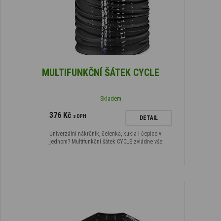
MULTIFUNKČNÍ ŠÁTEK CYCLE
Skladem
376 Kč
s DPH
DETAIL
Univerzální nákrčník, čelenka, kukla i čepice v
jednom? Multifunkční šátek CYCLE zvládne vše…