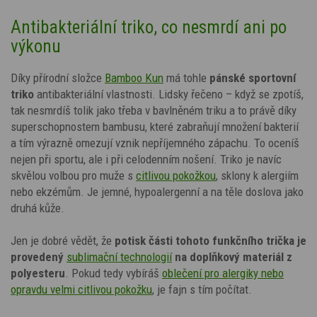
Antibakteriální triko, co nesmrdí ani po
výkonu
Díky přírodní složce
Bamboo Kun
má tohle
pánské sportovní
triko
antibakteriální vlastnosti. Lidsky řečeno – když se zpotíš,
tak nesmrdíš tolik jako třeba v bavlněném triku a to právě díky
superschopnostem bambusu, které zabraňují množení bakterií
a tím výrazně omezují vznik nepříjemného zápachu.
To oceníš
nejen při sportu, ale i při celodenním nošení. Triko je navíc
skvělou volbou pro muže s
citlivou pokožkou
, sklony k alergiím
nebo ekzémům. Je jemné, hypoalergenní a na těle doslova jako
druhá kůže.
Jen je dobré vědět, že
potisk
části tohoto funkčního trička je
provedený
sublimační technologií
na doplňkový materiál z
polyesteru
. Pokud tedy vybíráš
oblečení pro alergiky nebo
opravdu velmi citlivou pokožku
,
je fajn s tím počítat.