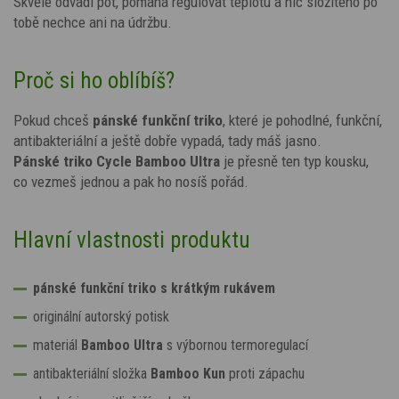
Skvěle odvádí pot, pomáhá regulovat teplotu a nic složitého po
tobě nechce ani na údržbu.
Proč si ho oblíbíš?
Pokud chceš
pánské funkční triko
, které je pohodlné, funkční,
antibakteriální a ještě dobře vypadá, tady máš jasno.
Pánské triko Cycle Bamboo Ultra
je přesně ten typ kousku,
co vezmeš jednou a pak ho nosíš pořád.
Hlavní vlastnosti produktu
pánské funkční triko s krátkým rukávem
originální
autorský potisk
materiál
Bamboo Ultra
s výbornou termoregulací
antibakteriální složka
Bamboo Kun
proti zápachu