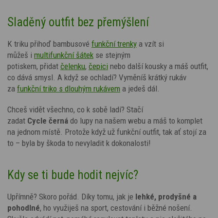
Sladěný outfit bez přemýšlení
K triku přihoď bambusové
funkční trenky
a vzít si
můžeš
i
multifunkční šátek
se stejným
potiskem,
přidat
čelenku
,
čepici
nebo další kousky a máš outfit,
co dává smysl. A když se ochladí? Vyměníš krátký rukáv
za
funkční triko s dlouhým rukávem
a jedeš dál.
Chceš vidět všechno, co k sobě ladí? Stačí
zadat
Cycle
černá
do lupy na našem webu a máš to komplet
na jednom místě. Protože když už funkční outfit, tak ať stojí za
to – byla by škoda to nevyladit k dokonalosti!
Kdy se ti bude hodit nejvíc?
Upřímně? Skoro pořád. Díky tomu, jak je
lehké, prodyšné a
pohodlné
, ho využiješ na sport, cestování i běžné nošení.