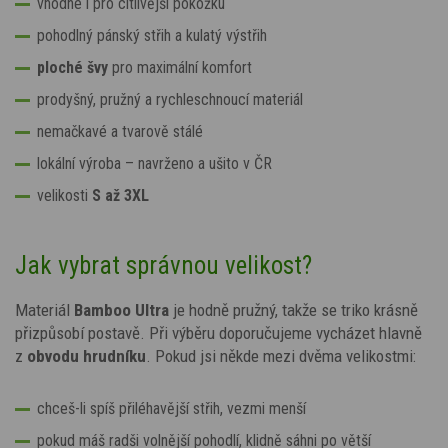
vhodné i pro citlivější pokožku
pohodlný pánský střih a kulatý výstřih
ploché švy
pro maximální komfort
prodyšný, pružný a rychleschnoucí materiál
nemačkavé a tvarově stálé
lokální výroba – navrženo a ušito v ČR
velikosti
S až
3XL
Jak vybrat správnou velikost?
Materiál
Bamboo Ultra
je hodně pružný, takže se triko krásně
přizpůsobí postavě. Při výběru doporučujeme vycházet hlavně
z
obvodu hrudníku
. Pokud jsi někde mezi dvěma velikostmi:
chceš-li spíš přiléhavější střih, vezmi menší
pokud máš radši volnější pohodlí, klidně sáhni po větší