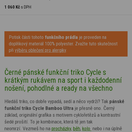
1 060 Kč
s DPH
Potisk části tohoto
funkčního prádla
je proveden na
doplňkový materiál 100% polyester. Zvažte tuto skutečnost
při
výběru oblečení pro alergiky
.
Černé pánské funkční triko Cycle s
krátkým rukávem na sport i každodenní
nošení, pohodlné a ready na všechno
Hledáš triko, co dobře vypadá, sedí a něco vydrží? Tak
pánské
funkční triko
Cycle
Bamboo Ultra
je přesně ono. Černý
základ, originální grafika s motivem cyklořetězů a kontrastní
šedé prošití. To je kombinace, která tě jen tak
neomrzí. Vezmeš ho na
procházky
,
běh
,
kolo
nebo
i na úplně