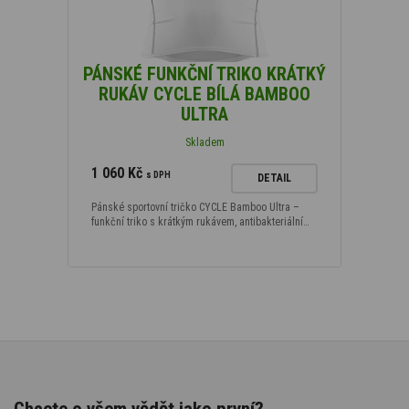
PÁNSKÉ FUNKČNÍ TRIKO KRÁTKÝ
RUKÁV CYCLE BÍLÁ BAMBOO
ULTRA
Skladem
1 060 Kč
s DPH
DETAIL
Pánské sportovní tričko CYCLE Bamboo Ultra –
funkční triko s krátkým rukávem, antibakteriální…
Chcete o všem vědět jako první?