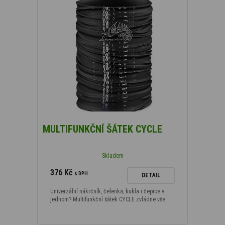
MULTIFUNKČNÍ ŠÁTEK CYCLE
Skladem
376 Kč
s DPH
DETAIL
Univerzální nákrčník, čelenka, kukla i čepice v
jednom? Multifunkční šátek CYCLE zvládne vše…