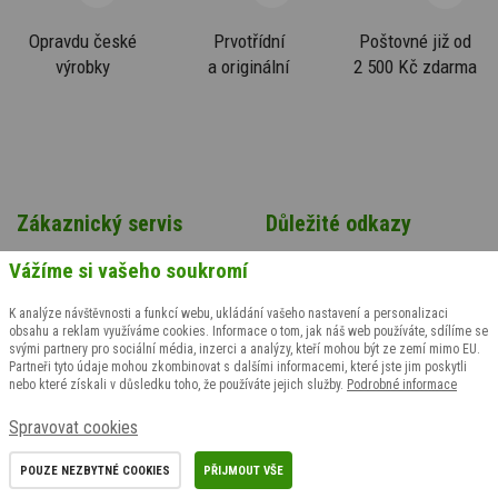
Opravdu české
Prvotřídní
Poštovné již od
výrobky
a originální
2 500 Kč zdarma
Zákaznický servis
Důležité odkazy
Vážíme si vašeho soukromí
Odstoupení od smlouvy
Bonusový program
Výměna velikosti
Časté dotazy zákazníků
K analýze návštěvnosti a funkcí webu, ukládání vašeho nastavení a personalizaci
Reklamační formulář
Výdejní místa PPL Parceshop
obsahu a reklam využíváme cookies. Informace o tom, jak náš web používáte, sdílíme se
svými partnery pro sociální média, inzerci a analýzy, kteří mohou být ze zemí mimo EU.
Reklamační řád
Certifikáty
Partneři tyto údaje mohou zkombinovat s dalšími informacemi, které jste jim poskytli
nebo které získali v důsledku toho, že používáte jejich služby.
Podrobné informace
Obchodní podmínky
Velkoobchod
Ochrana osobních údajů
Český výrobek
Spravovat cookies
Zásady zpracování souborů
Kontakt
cookies
Cyklo oblečení
POUZE NEZBYTNÉ COOKIES
PŘIJMOUT VŠE