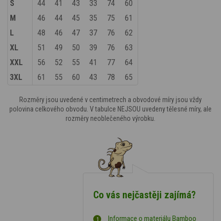
S
44
41
43
33
74
60
M
46
44
45
35
75
61
L
48
46
47
37
76
62
XL
51
49
50
39
76
63
XXL
56
52
55
41
77
64
3XL
61
55
60
43
78
65
Rozměry jsou uvedené v centimetrech a obvodové míry jsou vždy
polovina celkového obvodu. V tabulce NEJSOU uvedeny tělesné míry, ale
rozměry neoblečeného výrobku.
Co vás nejčastěji zajímá?
Informace o materiálu Bamboo