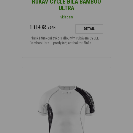
RUKÁV CYCLE BÍLÁ BAMBOO
ULTRA
Skladem
1 114 Kč
s DPH
DETAIL
Pánské funkční triko s dlouhým rukávem CYCLE
Bamboo Ultra – prodyšné, antibakteriální a…