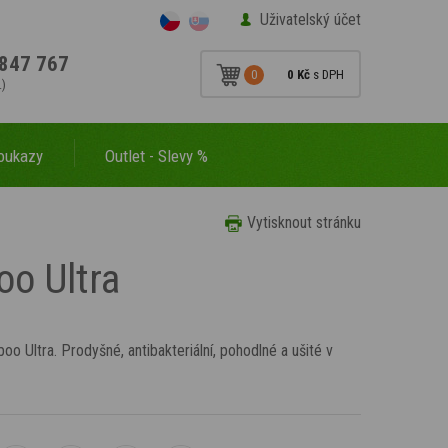
Uživatelský účet
847 767
0
0 Kč
s DPH
.)
oukazy
Outlet - Slevy %
Vytisknout stránku
oo Ultra
o Ultra. Prodyšné, antibakteriální, pohodlné a ušité v