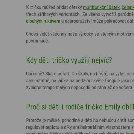
K tričku můžeš přidat dětský
multifunkční šátek
,
čelen
třech střihových variantách. Ze všeho vytvoříš parádně 
dlouhým rukávem
a dobrodružství může pokračovat dál
Chceš vidět všechny naše výrobky se stejným motivem
pohromadě.
Kdy děti tričko využijí nejvíc?
Upřímně? Skoro pořád. Do školy, na hřiště, na výlet, na k
samostatně, na jaře a na podzim skvěle funguje jako pr
zvládne tempo malých neposedů od rána až do večera.
Proč si děti i rodiče tričko Emily oblí
Protože je měkké, pohodlné a děti ho nebudou chtít su
regulovat teplotu a díky antibakteriálním vlastnostem z