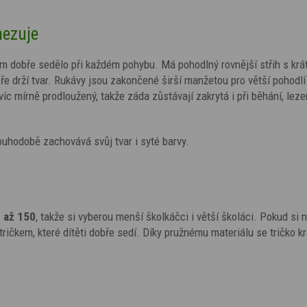
mezuje
em dobře sedělo při každém pohybu. Má pohodlný rovnější střih s kr
e drží tvar. Rukávy jsou zakončené širší manžetou pro větší pohodlí
íc mírně prodloužený, takže záda zůstávají zakrytá i při běhání, lez
ouhodobě zachovává svůj tvar i syté barvy.
 až 150
, takže si vyberou menší školkáčci i větší školáci. Pokud si ne
ričkem, které dítěti dobře sedí. Díky pružnému materiálu se tričko k