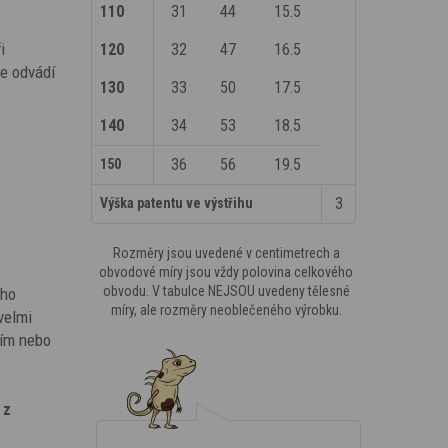
110
31
44
15.5
i
120
32
47
16.5
le odvádí
130
33
50
17.5
140
34
53
18.5
36
56
19.5
150
3
Výška patentu ve výstřihu
Rozměry jsou uvedené v centimetrech a
obvodové míry jsou vždy polovina celkového
obvodu. V tabulce NEJSOU uvedeny tělesné
ého
míry, ale rozměry neoblečeného výrobku.
velmi
giím nebo
 z