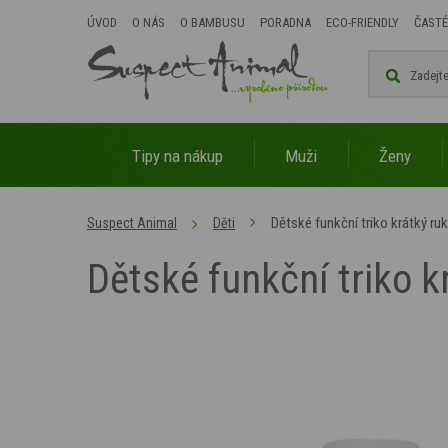
ÚVOD
O NÁS
O BAMBUSU
PORADNA
ECO-FRIENDLY
ČASTÉ
Tipy na nákup
Muži
Ženy
Dětské funkční triko krátký ru
Suspect Animal
Děti
Dětské funkční triko k