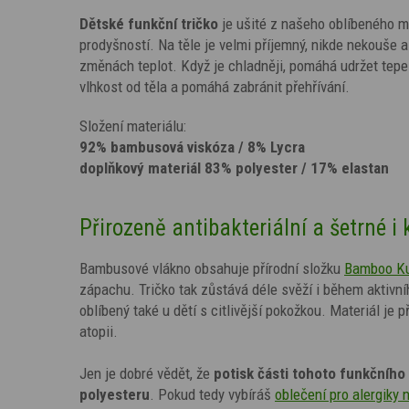
Dětské funkční tričko
je ušité z našeho oblíbeného m
prodyšností. Na těle je velmi příjemný, nikde nekouše 
změnách teplot. Když je chladněji, pomáhá udržet tepe
vlhkost od těla a pomáhá zabránit přehřívání.
Složení materiálu:
92% bambusová viskóza / 8% Lycra
doplňkový materiál 83% polyester / 17% elastan
Přirozeně antibakteriální a šetrné i 
Bambusové vlákno obsahuje přírodní složku
Bamboo K
zápachu. Tričko tak zůstává déle svěží i během aktivn
oblíbený také u dětí s citlivější pokožkou. Materiál je 
atopii.
Jen je dobré vědět, že
potisk
části tohoto funkčního 
polyesteru
. Pokud tedy vybíráš
oblečení pro alergiky 