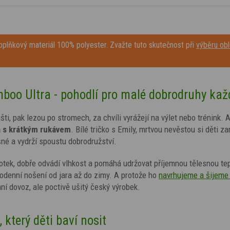
plňkový materiál 100% polyester. Zvažte tuto skutečnost při
výběru obl
mboo Ultra - pohodlí pro malé dobrodruhy kaž
išti, pak lezou po stromech, za chvíli vyrážejí na výlet nebo trénink. 
 s krátkým rukávem
. Bílé tričko s Emily, mrtvou nevěstou si děti za
šné a vydrží spoustu dobrodružství.
otek, dobře odvádí vlhkost a pomáhá udržovat příjemnou tělesnou tep
odenní nošení od jara až do zimy. A protože ho
navrhujeme a šijeme 
í dovoz, ale poctivě ušitý český výrobek.
který děti baví nosit