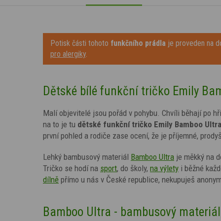
Potisk části tohoto
funkčního prádla
je proveden na do
pro alergiky
.
Dětské bílé funkční tričko Emily Ba
Malí objevitelé jsou pořád v pohybu. Chvíli běhají po hř
na to je tu
dětské funkční tričko
Emily
Bamboo Ultra
první pohled a rodiče zase ocení, že je příjemné, prody
Lehký bambusový materiál
Bamboo Ultra
je měkký na d
Tričko se hodí na
sport
, do školy,
na výlety
i běžné každ
dílně
přímo u nás v České republice, nekupuješ anonymn
Bamboo Ultra - bambusový materiál, 