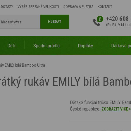
 DOTAZY
VÝBĚR SPRÁVNÉ VELIKOSTI
DOPRAVA A PLATBA
KONTAKT
+420
608 
HLEDAT
(Po-Pá: 9-14 hod
Děti
Spodní prádlo
Doplňky
Dárkové p
káv EMILY bílá Bamboo Ultra
rátký rukáv EMILY bílá Bamb
Dětské funkční tričko EMILY Bambo
České republice.
»
ZOBRAZIT VÍCE