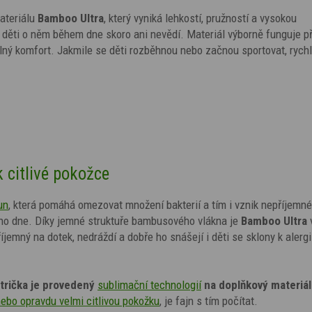
ateriálu
Bamboo Ultra
, který vyniká lehkostí, pružností a vysokou
a děti o něm během dne skoro ani nevědí. Materiál výborně funguje př
lný komfort. Jakmile se děti rozběhnou nebo začnou sportovat, rych
k citlivé pokožce
un
, která pomáhá omezovat množení bakterií a tím i vznik nepříjemn
ího dne. Díky jemné struktuře bambusového vlákna je
Bamboo Ultra
příjemný na dotek, nedráždí a dobře ho snášejí i děti se sklony k aler
trička je provedený
sublimační technologií
na doplňkový materiál
nebo opravdu velmi citlivou pokožku
,
je fajn s tím počítat.