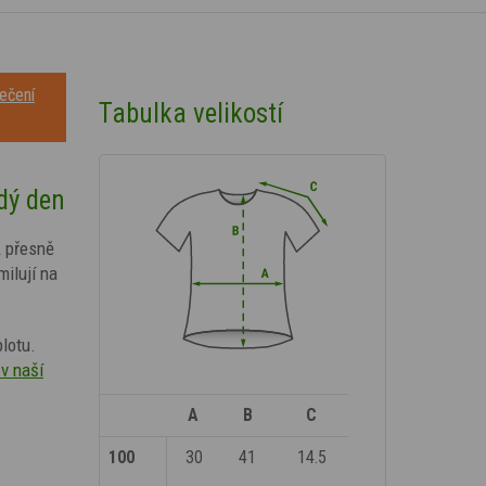
ečení
Tabulka velikostí
dý den
A přesně
milují na
lotu.
v naší
A
B
C
100
30
41
14.5