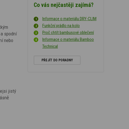
Co vás nejčastěji zajímá?
Informace o materiálu DRY-CLIM
Funkční prádlo na kolo
átkým
Proč chtít bambusové oblečení
 a spodní
Informace o materiálu Bamboo
ení nebo
Technical
PŘEJÍT DO PORADNY
jsi jistý
rásně