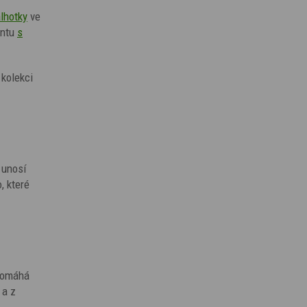
lhotky
ve
antu
s
 kolekci
i unosí
, které
 pomáhá
 a z