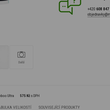
+420
608 847
objednavky@m
Další
mboo Ultra
575 Kč
s DPH
ABULKA VELIKOSTÍ
SOUVISEJÍCÍ PRODUKTY