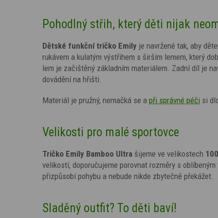
Pohodlný střih, který děti nijak neo
Dětské funkční tričko
Emily
je navržené tak, aby dět
rukávem a kulatým výstřihem s širším lemem, který dobř
lem je začištěný základním materiálem. Zadní díl je nav
dovádění na hřišti.
Materiál je pružný, nemačká se a
při správné péči
si dl
Velikosti pro malé sportovce
Tričko
Emily
Bamboo Ultra
šijeme ve velikostech
100
velikostí, doporučujeme porovnat rozměry s oblíbeným t
přizpůsobí pohybu a nebude nikde zbytečně překážet.
Sladěný outfit? To děti baví!