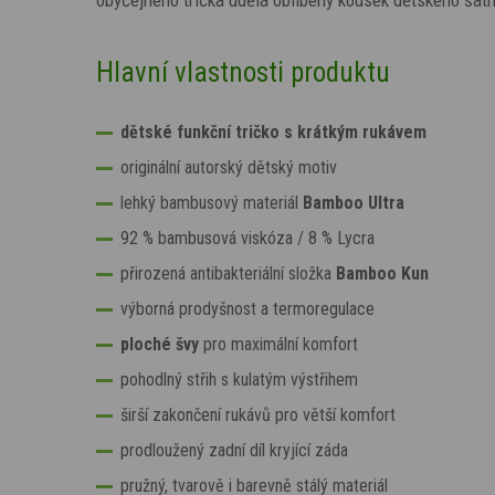
obyčejného trička udělá oblíbený kousek dětského šatn
Hlavní vlastnosti produktu
dětské funkční tričko s krátkým rukávem
originální autorský dětský motiv
lehký bambusový materiál
Bamboo Ultra
92 % bambusová viskóza / 8 % Lycra
přirozená antibakteriální složka
Bamboo Kun
výborná prodyšnost a termoregulace
ploché švy
pro maximální komfort
pohodlný střih s kulatým výstřihem
širší zakončení rukávů pro větší komfort
prodloužený zadní díl kryjící záda
pružný, tvarově i barevně stálý materiál