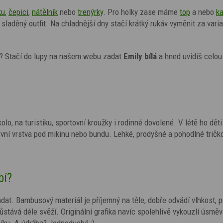
ku
,
čepici
,
nátělník
nebo
trenýrky
.
Pro holky zase máme
top
a nebo
ka
sladěný outfit.
Na chladnější dny stačí krátký rukáv vyměnit za vari
.
? Stačí do lupy na našem webu zadat
Emily bílá
a hned uvidíš celou
olo, na turistiku, sportovní kroužky i rodinné dovolené. V létě ho dět
vní vrstva pod mikinu nebo bundu. Lehké, prodyšné a pohodlné tričko
bí?
ndat. Bambusový materiál je příjemný na těle, dobře odvádí vlhkost,
ůstává déle svěží. Originální grafika navíc spolehlivě vykouzlí úsměv