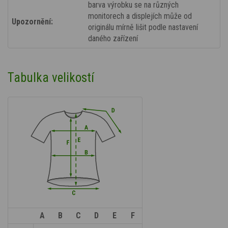
barva výrobku se na různých
monitorech a displejích může od
Upozornění:
originálu mírně lišit podle nastavení
daného zařízení
Tabulka velikostí
A
B
C
D
E
F