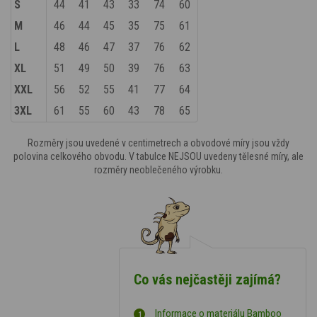
S
44
41
43
33
74
60
M
46
44
45
35
75
61
L
48
46
47
37
76
62
XL
51
49
50
39
76
63
XXL
56
52
55
41
77
64
3XL
61
55
60
43
78
65
Rozměry jsou uvedené v centimetrech a obvodové míry jsou vždy
polovina celkového obvodu. V tabulce NEJSOU uvedeny tělesné míry, ale
rozměry neoblečeného výrobku.
Co vás nejčastěji zajímá?
Informace o materiálu Bamboo