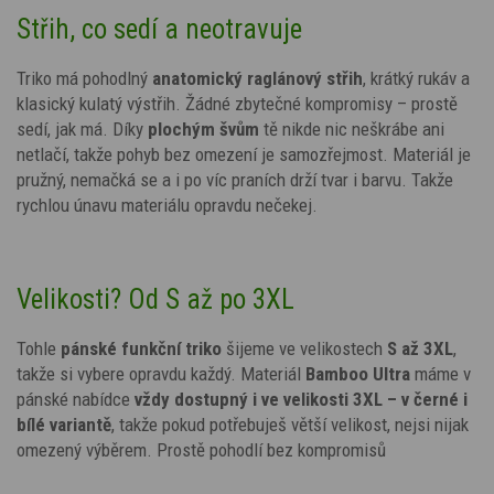
Střih, co sedí a neotravuje
Triko má pohodlný
anatomický
raglánový střih
, krátký rukáv a
klasický kulatý výstřih. Žádné zbytečné kompromisy – prostě
sedí, jak má. Díky
plochým švům
tě nikde nic neškrábe ani
netlačí, takže pohyb bez omezení je samozřejmost. Materiál je
pružný, nemačká se a i po víc praních drží tvar i barvu. Takže
rychlou únavu materiálu opravdu nečekej.
Velikosti? Od S až po 3XL
Tohle
pánské funkční triko
šijeme ve velikostech
S až 3XL
,
takže si vybere opravdu každý. Materiál
Bamboo Ultra
máme v
pánské nabídce
vždy dostupný i ve velikosti 3XL – v černé i
bílé variantě
, takže pokud potřebuješ větší velikost, nejsi nijak
omezený výběrem. Prostě pohodlí bez kompromisů