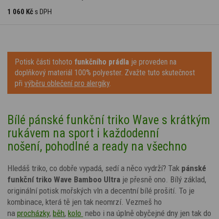
1 060 Kč
s DPH
Potisk části tohoto
funkčního prádla
je proveden na
doplňkový materiál 100% polyester. Zvažte tuto skutečnost
při
výběru oblečení pro alergiky
.
Bílé pánské funkční triko Wave s krátkým
rukávem na sport i každodenní
nošení, pohodlné a ready na všechno
Hledáš triko, co dobře vypadá, sedí a něco vydrží? Tak
pánské
funkční triko
Wave
Bamboo Ultra
je přesně ono. Bílý základ,
originální potisk mořských vln a decentní bílé prošití. To je
kombinace, která tě jen tak neomrzí. Vezmeš ho
na
procházky
,
běh
,
kolo
nebo
i na úplně obyčejné dny jen tak do