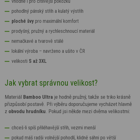
vhodné i pro citlivější pokožku
pohodlný pánský střih a kulatý výstřih
ploché švy
pro maximální komfort
prodyšný, pružný a rychleschnoucí materiál
nemačkavé a tvarově stálé
lokální výroba – navrženo a ušito v ČR
velikosti
S až
3XL
Jak vybrat správnou velikost?
Materiál
Bamboo Ultra
je hodně pružný, takže se triko krásně
přizpůsobí postavě. Při výběru doporučujeme vycházet hlavně
z
obvodu hrudníku
. Pokud jsi někde mezi dvěma velikostmi:
chceš-li spíš přiléhavější střih, vezmi menší
pokud máš radši volnější pohodlí, klidně sáhni po větší