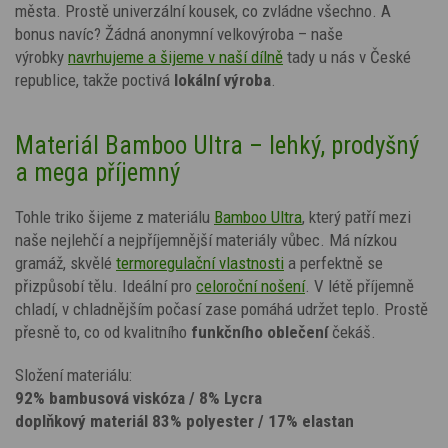
města. Prostě univerzální kousek, co zvládne všechno. A
bonus navíc? Žádná anonymní velkovýroba – naše
výrobky
navrhujeme a šijeme v naší dílně
tady u nás v České
republice, takže poctivá
lokální výroba
.
Materiál Bamboo Ultra – lehký, prodyšný
a mega příjemný
Tohle triko šijeme z materiálu
Bamboo Ultra
, který patří mezi
naše nejlehčí a nejpříjemnější materiály vůbec. Má nízkou
gramáž, skvělé
termoregulační vlastnosti
a perfektně se
přizpůsobí tělu. Ideální pro
celoroční nošení
. V létě příjemně
chladí, v chladnějším počasí zase pomáhá udržet teplo. Prostě
přesně to, co od kvalitního
funkčního oblečení
čekáš.
Složení materiálu:
92% bambusová viskóza / 8% Lycra
doplňkový materiál 83% polyester / 17% elastan