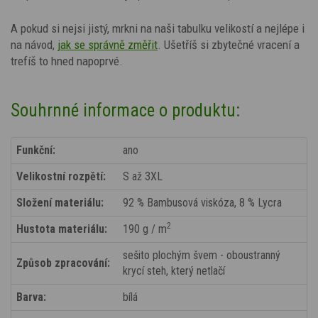
A pokud si nejsi jistý, mrkni na naši tabulku velikostí a nejlépe i
na návod,
jak se správně změřit
. Ušetříš si zbytečné vracení a
trefíš to hned napoprvé.
Souhrnné informace o produktu:
Funkční:
ano
Velikostní rozpětí:
S až 3XL
Složení materiálu:
92 % Bambusová viskóza, 8 % Lycra
2
Hustota materiálu:
190 g / m
sešito plochým švem - oboustranný
Způsob zpracování:
krycí steh, který netlačí
Barva:
bílá