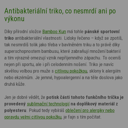
Antibakteriální triko, co nesmrdí ani po
výkonu
Díky přírodní složce
Bamboo Kun
má tohle
pánské sportovní
triko
antibakteriální vlastnosti. Lidsky řečeno – když se zpotíš,
tak nesmrdíš tolik jako třeba v bavlněném triku a to právě díky
superschopnostem bambusu, které zabraňují množení bakterií
a tím výrazně omezují vznik nepříjemného zápachu.
To oceníš
nejen při sportu, ale i při celodenním nošení. Triko je navíc
skvělou volbou pro muže s
citlivou pokožkou
, sklony k alergiím
nebo ekzémům. Je jemné, hypoalergenní a na těle doslova jako
druhá kůže.
Jen je dobré vědět, že
potisk
části tohoto funkčního trička je
provedený
sublimační technologií
na doplňkový materiál z
polyesteru
. Pokud tedy vybíráš
oblečení pro alergiky nebo
opravdu velmi citlivou pokožku
,
je fajn s tím počítat.