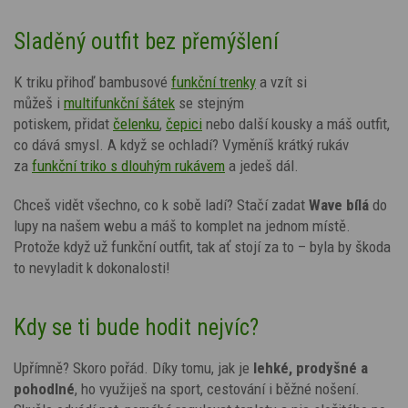
Sladěný outfit bez přemýšlení
K triku přihoď bambusové
funkční trenky
a vzít si
můžeš
i
multifunkční šátek
se stejným
potiskem,
přidat
čelenku
,
čepici
nebo další kousky a máš outfit,
co dává smysl. A když se ochladí? Vyměníš krátký rukáv
za
funkční triko s dlouhým rukávem
a jedeš dál.
Chceš vidět všechno, co k sobě ladí? Stačí zadat
Wave
bílá
do
lupy na našem webu a máš to komplet na jednom místě.
Protože když už funkční outfit, tak ať stojí za to – byla by škoda
to nevyladit k dokonalosti!
Kdy se ti bude hodit nejvíc?
Upřímně? Skoro pořád. Díky tomu, jak je
lehké, prodyšné a
pohodlné
, ho využiješ na sport, cestování i běžné nošení.