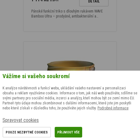
s DPH
DETAIL
Pánské funkční triko s dlouhým rukávem WAVE
Bamboo Ultra – prodyšné, antibakteriální a…
Vážíme si vašeho soukromí
K analýze návštěvnosti a funkcí webu, ukládání vašeho nastavení a personalizaci
obsahu a reklam využíváme cookies. Informace o tom, jak náš web používáte, sdílíme se
svými partnery pro sociální média, inzerci a analýzy, kteří mohou být ze zemí mimo EU.
Partneři tyto údaje mohou zkombinovat s dalšími informacemi, které jste jim poskytli
nebo které získali v důsledku toho, že používáte jejich služby.
Podrobné informace
Spravovat cookies
POUZE NEZBYTNÉ COOKIES
PŘIJMOUT VŠE