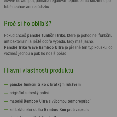
Skvěle odvádí pot, pomáhá regulovat teplotu a nic složitého po
tobě nechce ani na údržbu.
Proč si ho oblíbíš?
Pokud chceš
pánské funkční triko
, které je pohodlné, funkční,
antibakteriální a ještě dobře vypadá, tady máš jasno.
Pánské triko Wave Bamboo Ultra
je přesně ten typ kousku, co
vezmeš jednou a pak ho nosíš pořád.
Hlavní vlastnosti produktu
pánské funkční triko s krátkým rukávem
originální
autorský potisk
materiál
Bamboo Ultra
s výbornou termoregulací
antibakteriální složka
Bamboo Kun
proti zápachu