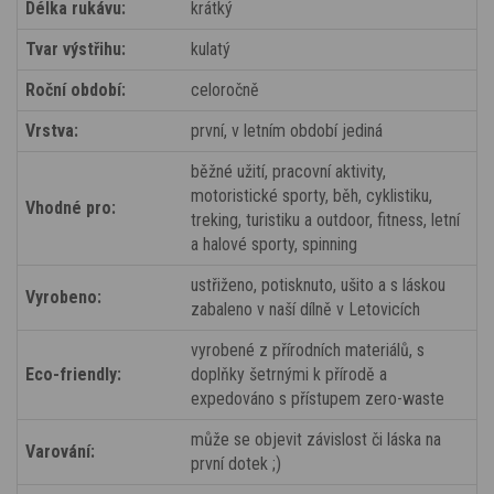
Délka rukávu:
krátký
Tvar výstřihu:
kulatý
Roční období:
celoročně
Vrstva:
první, v letním období jediná
běžné užití, pracovní aktivity,
motoristické sporty, běh, cyklistiku,
Vhodné pro:
treking, turistiku a outdoor, fitness, letní
a halové sporty, spinning
ustřiženo, potisknuto, ušito a s láskou
Vyrobeno:
zabaleno v naší dílně v Letovicích
vyrobené z přírodních materiálů, s
Eco-friendly:
doplňky šetrnými k přírodě a
expedováno s přístupem zero-waste
může se objevit závislost či láska na
Varování:
první dotek ;)