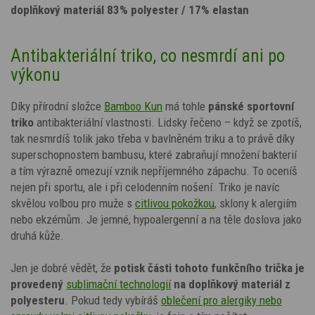
doplňkový materiál 83% polyester / 17% elastan
Antibakteriální triko, co nesmrdí ani po
výkonu
Díky přírodní složce
Bamboo Kun
má tohle
pánské sportovní
triko
antibakteriální vlastnosti. Lidsky řečeno – když se zpotíš,
tak nesmrdíš tolik jako třeba v bavlněném triku a to právě díky
superschopnostem bambusu, které zabraňují množení bakterií
a tím výrazně omezují vznik nepříjemného zápachu.
To oceníš
nejen při sportu, ale i při celodenním nošení. Triko je navíc
skvělou volbou pro muže s
citlivou pokožkou
, sklony k alergiím
nebo ekzémům. Je jemné, hypoalergenní a na těle doslova jako
druhá kůže.
Jen je dobré vědět, že
potisk
části tohoto funkčního trička je
provedený
sublimační technologií
na doplňkový materiál z
polyesteru
. Pokud tedy vybíráš
oblečení pro alergiky nebo