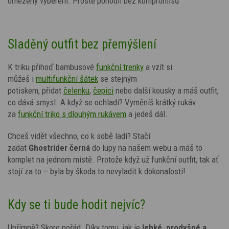
omezený výběrem. Prostě pohodlí bez kompromisů
Sladěný outfit bez přemýšlení
K triku přihoď bambusové
funkční trenky
a vzít si
můžeš
i
multifunkční šátek
se stejným
potiskem,
přidat
čelenku
,
čepici
nebo další kousky a máš outfit,
co dává smysl. A když se ochladí? Vyměníš krátký rukáv
za
funkční triko s dlouhým rukávem
a jedeš dál.
Chceš vidět všechno, co k sobě ladí? Stačí
zadat
Ghostrider
černá
do lupy na našem webu a máš to
komplet na jednom místě. Protože když už funkční outfit, tak ať
stojí za to – byla by škoda to nevyladit k dokonalosti!
Kdy se ti bude hodit nejvíc?
Upřímně? Skoro pořád. Díky tomu, jak je
lehké, prodyšné a