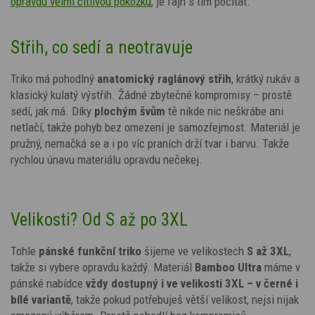
opravdu velmi citlivou pokožku
,
je fajn s tím počítat.
Střih, co sedí a neotravuje
Triko má pohodlný
anatomický
raglánový střih
, krátký rukáv a
klasický kulatý výstřih. Žádné zbytečné kompromisy – prostě
sedí, jak má. Díky
plochým švům
tě nikde nic neškrábe ani
netlačí, takže pohyb bez omezení je samozřejmost. Materiál je
pružný, nemačká se a i po víc praních drží tvar i barvu. Takže
rychlou únavu materiálu opravdu nečekej.
Velikosti? Od S až po 3XL
Tohle
pánské funkční triko
šijeme ve velikostech
S až 3XL
,
takže si vybere opravdu každý. Materiál
Bamboo Ultra
máme v
pánské nabídce
vždy dostupný i ve velikosti 3XL – v černé i
bílé variantě
, takže pokud potřebuješ větší velikost, nejsi nijak