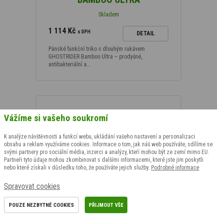
Skladem
1 114 Kč
s DPH
DETAIL
Pánské funkční triko s dlouhým rukávem
GHOSTRIDER Bamboo Ultra – prodyšné,
antibakteriální a…
Vážíme si vašeho soukromí
K analýze návštěvnosti a funkcí webu, ukládání vašeho nastavení a personalizaci
obsahu a reklam využíváme cookies. Informace o tom, jak náš web používáte, sdílíme se
svými partnery pro sociální média, inzerci a analýzy, kteří mohou být ze zemí mimo EU.
Partneři tyto údaje mohou zkombinovat s dalšími informacemi, které jste jim poskytli
nebo které získali v důsledku toho, že používáte jejich služby.
Podrobné informace
Spravovat cookies
POUZE NEZBYTNÉ COOKIES
PŘIJMOUT VŠE