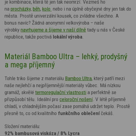
je kombinace, která tě jen tak neomrzí. Vezmeš ho
na
procházky
,
běh
,
kolo
nebo
i na úplně obyčejné dny jen tak do
města. Prostě univerzální kousek, co zvládne všechno. A
bonus navíc? Žádná anonymní velkovýroba – naše
výrobky
navrhujeme a šijeme v naší dílně
tady u nás v České
republice, takže poctivá
lokální výroba
.
Materiál Bamboo Ultra – lehký, prodyšný
a mega příjemný
Tohle triko šijeme z materiálu
Bamboo Ultra
, který patří mezi
naše nejlehčí a nejpříjemnější materiály vůbec. Má nízkou
gramáž, skvělé
termoregulační vlastnosti
a perfektně se
přizpůsobí tělu. Ideální pro
celoroční nošení
. V létě příjemně
chladí, v chladnějším počasí zase pomáhá udržet teplo. Prostě
přesně to, co od kvalitního
funkčního oblečení
čekáš.
Složení materiálu:
92% bambusová viskóza / 8% Lycra