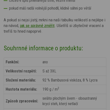
chceš-li spíš přiléhavější střih, vezmi menší
pokud máš radši volnější pohodlí, klidně sáhni po větší
A pokud si nejsi jistý, mrkni na naši tabulku velikostí a nejlépe i
na návod,
jak se správně změřit
. Ušetříš si zbytečné vracení a
trefíš to hned napoprvé.
Souhrnné informace o produktu:
Funkční:
ano
Velikostní rozpětí:
S až 3XL
Složení materiálu:
92 % Bambusová viskóza, 8 % Lycra
2
Hustota materiálu:
190 g / m
sešito plochým švem - oboustranný
Způsob zpracování:
krycí steh, který netlačí