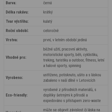
Barva:
černá
Délka rukávu:
krátký
Tvar výstřihu:
kulatý
Roční období:
celoročně
Vrstva:
první, v letním období jediná
běžné užití, pracovní aktivity,
motoristické sporty, běh, cyklistiku,
Vhodné pro:
treking, turistiku a outdoor, fitness, letní
a halové sporty, spinning
ustřiženo, potisknuto, ušito a s láskou
Vyrobeno:
zabaleno v naší dílně v Letovicích
vyrobené z přírodních materiálů, s
Eco-friendly:
doplňky šetrnými k přírodě a
expedováno s přístupem zero-waste
může se objevit závislost či láska na