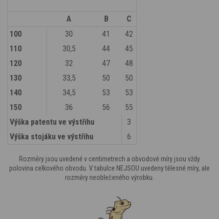
A
B
C
100
30
41
42
110
30,5
44
45
120
32
47
48
130
33,5
50
50
140
34,5
53
53
150
36
56
55
Výška patentu ve výstřihu
3
Výška stojáku ve výstřihu
6
Rozměry jsou uvedené v centimetrech a obvodové míry jsou vždy
polovina celkového obvodu. V tabulce NEJSOU uvedeny tělesné míry, ale
rozměry neoblečeného výrobku.