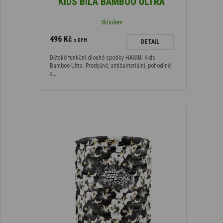
KIDS BÍLÁ BAMBOO ULTRA
Skladem
496 Kč
s DPH
DETAIL
Dětské funkční dlouhé spodky HAWAII Kids
Bamboo Ultra. Prodyšné, antibakteriální, pohodlné
a…