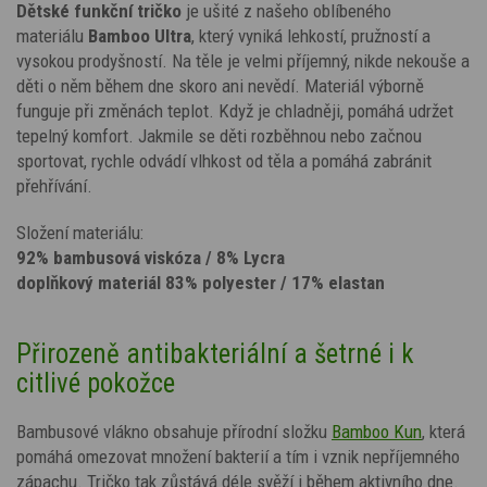
Dětské funkční tričko
je ušité z našeho oblíbeného
materiálu
Bamboo Ultra
, který vyniká lehkostí, pružností a
vysokou prodyšností. Na těle je velmi příjemný, nikde nekouše a
děti o něm během dne skoro ani nevědí. Materiál výborně
funguje při změnách teplot. Když je chladněji, pomáhá udržet
tepelný komfort. Jakmile se děti rozběhnou nebo začnou
sportovat, rychle odvádí vlhkost od těla a pomáhá zabránit
přehřívání.
Složení materiálu:
92% bambusová viskóza / 8% Lycra
doplňkový materiál 83% polyester / 17% elastan
Přirozeně antibakteriální a šetrné i k
citlivé pokožce
Bambusové vlákno obsahuje přírodní složku
Bamboo Kun
, která
pomáhá omezovat množení bakterií a tím i vznik nepříjemného
zápachu. Tričko tak zůstává déle svěží i během aktivního dne.