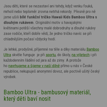
Jsou děti, které se nezastaví ani tehdy, když venku fouká,
mrholí nebo teploměr zrovna netrhá rekordy. Přesně pro ně
jsme ušili
b
ílé
funkční tričko
Hawaii Kids
Bamboo Ultra s
dlouhým rukávem
. Originální motiv
s havajskými
květinami
potěší všechny malé dobrodruhy a dlouhé rukávy
zase rodiče, kteří dobře vědí, že jedno tričko navíc se při
chladnějším počasí vždycky hodí.
Je lehké, prodyšné, příjemné na těle a díky materiálu
Bamboo
Ultra
skvěle funguje
je při
sportu
, do školy,
na výletech
i při
každodenním řádění od jara až do zimy. A protože
ho
navrhujeme a šijeme v naší dílně
přímo u nás v České
republice, nekupuješ anonymní dovoz, ale poctivě ušitý český
výrobek.
Bamboo Ultra - bambusový materiál,
který děti baví nosit