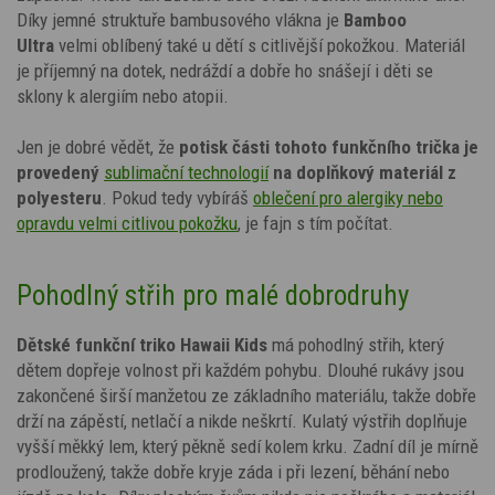
Díky jemné struktuře bambusového vlákna je
Bamboo
Ultra
velmi oblíbený také u dětí s citlivější pokožkou. Materiál
je příjemný na dotek, nedráždí a dobře ho snášejí i děti se
sklony k alergiím nebo atopii.
Jen je dobré vědět, že
potisk
části tohoto funkčního trička je
provedený
sublimační technologií
na doplňkový materiál z
polyesteru
. Pokud tedy vybíráš
oblečení pro alergiky nebo
opravdu velmi citlivou pokožku
,
je fajn s tím počítat.
Pohodlný střih pro malé dobrodruhy
Dětské funkční triko
Hawaii Kids
má pohodlný střih, který
dětem dopřeje volnost při každém pohybu. Dlouhé rukávy jsou
zakončené širší manžetou ze základního materiálu, takže dobře
drží na zápěstí, netlačí a nikde neškrtí. Kulatý výstřih doplňuje
vyšší měkký lem, který pěkně sedí kolem krku. Zadní díl je mírně
prodloužený, takže dobře kryje záda i při lezení, běhání nebo