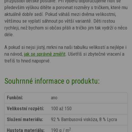
přizpůsobí dětské postavě. Při výběru doporučujeme řídit se
především výškou dítěte a porovnat rozměry s tričkem, které mu
aktuálně dobře sedí. Pokud váháš mezi dvěma velikostmi,
většinou se vyplatí sáhnout po větší variantě. Děti rostou
rychleji, než bychom si občas přáli a tričko jim tak vydrží o něco
déle.
A pokud si nejsi jistý, mrkni na naši tabulku velikostí a nejlépe i
na návod,
jak se správně změřit
. Ušetříš si zbytečné vracení a
trefíš to hned napoprvé.
Souhrnné informace o produktu:
Funkční:
ano
Velikostní rozpětí:
100 až 150
Složení materiálu:
92 % Bambusová viskóza, 8 % Lycra
2
Hustota materiálu:
190 g / m