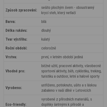
sešito plochým švem - oboustranný
Způsob zpracování:
krycí steh, který netlačí
Barva:
bílá
Délka rukávu:
dlouhý
Tvar výstřihu:
kulatý
Roční období:
celoročně
Vrstva:
první, v letním období jediná
běžné užití, pracovní aktivity, všeobecně
Vhodné pro:
sportovní aktivity, běh, cyklistiku, treking,
turistiku a outdoor, letní a halové sporty
ustřiženo, potisknuto, ušito a s láskou
Vyrobeno:
zabaleno v naší dílně v Letovicích
vyrobené z přírodních materiálů, s
Eco-friendly:
doplňky šetrnými k přírodě a