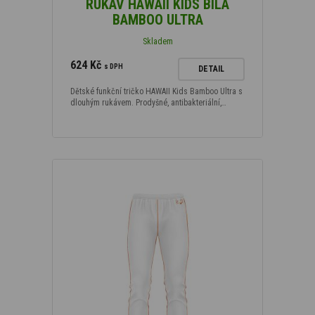
RUKÁV HAWAII KIDS BÍLÁ
BAMBOO ULTRA
Skladem
624 Kč
s DPH
DETAIL
Dětské funkční tričko HAWAII Kids Bamboo Ultra s
dlouhým rukávem. Prodyšné, antibakteriální,…