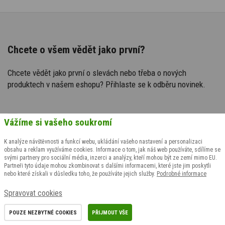
Chcete o všem vědět jako první?
Chcete vědět jako první o slevách nebo třeba o nových
produktech v našem eshopu? Přihlaste se k odběru novinek.
Souhlasím se
zpracováním osobních údajů
pro
Vážíme si vašeho soukromí
marketingové účely
K analýze návštěvnosti a funkcí webu, ukládání vašeho nastavení a personalizaci
obsahu a reklam využíváme cookies. Informace o tom, jak náš web používáte, sdílíme se
svými partnery pro sociální média, inzerci a analýzy, kteří mohou být ze zemí mimo EU.
Partneři tyto údaje mohou zkombinovat s dalšími informacemi, které jste jim poskytli
nebo které získali v důsledku toho, že používáte jejich služby.
Podrobné informace
Spravovat cookies
POUZE NEZBYTNÉ COOKIES
PŘIJMOUT VŠE