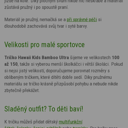
jízdě na kole. Díky plochým švům nikde nic neškrábe a materiál
zůstává pružný i po spoustě praní.
Materiál je pružný, nemačká se a
při správné péči
si
dlouhodobě zachovává svůj tvar i syté barvy.
Velikosti pro malé sportovce
Tričko
Hawaii Kids
Bamboo Ultra
šijeme ve velikostech
100
až 150
, takže si vyberou menší školkáčci i větší školáci. Pokud
si nejsi jistý velikostí, doporučujeme porovnat rozměry s
oblíbeným tričkem, které dítěti dobře sedí. Díky pružnému
materiálu se tričko krásně přizpůsobí pohybu a nebude nikde
zbytečně překážet.
Sladěný outfit? To děti baví!
K tričku můžeš přidat dětský
multifunkční