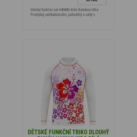
Dětský funkční set HAWAII Kids Bamboo Ultra.
Prodyšný, antibakteriální, pohodlný a ušitý v…
DĚTSKÉ FUNKČNÍ TRIKO DLOUHÝ