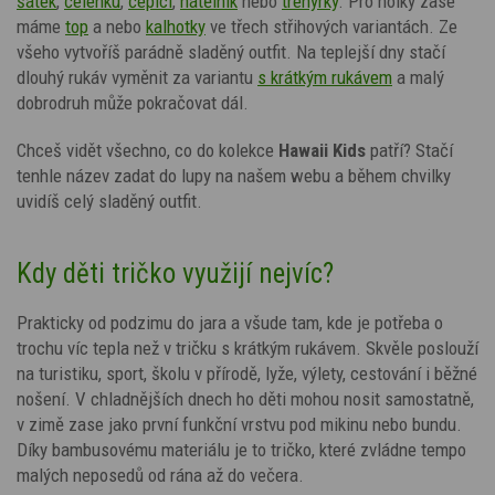
šátek
,
čelenku
,
čepici
,
nátělník
nebo
trenýrky
.
Pro holky zase
máme
top
a nebo
kalhotky
ve třech střihových variantách.
Ze
všeho vytvoříš parádně sladěný outfit.
Na teplejší dny stačí
dlouhý rukáv vyměnit za variantu
s krátkým rukávem
a
malý
dobrodruh může pokračovat dál.
Chceš vidět všechno, co do kolekce
Hawaii Kids
patří? Stačí
tenhle název zadat do lupy na našem webu a během chvilky
uvidíš celý sladěný outfit.
Kdy děti tričko využijí nejvíc?
Prakticky od podzimu do jara a všude tam, kde je potřeba o
trochu víc tepla než v tričku s krátkým rukávem. Skvěle poslouží
na turistiku, sport, školu v přírodě, lyže, výlety, cestování i běžné
nošení. V chladnějších dnech ho děti mohou nosit samostatně,
v zimě zase jako první funkční vrstvu pod mikinu nebo bundu.
Díky bambusovému materiálu je to tričko, které zvládne tempo
malých neposedů od rána až do večera.