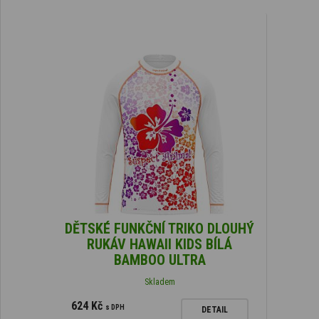
DĚTSKÉ FUNKČNÍ TRIKO DLOUHÝ
RUKÁV HAWAII KIDS BÍLÁ
BAMBOO ULTRA
Skladem
624 Kč
s DPH
DETAIL