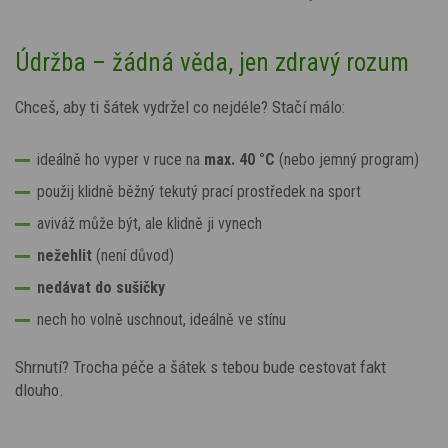
Údržba – žádná věda, jen zdravý rozum
Chceš, aby ti šátek vydržel co nejdéle? Stačí málo:
ideálně ho vyper v ruce na
max. 40 °C
(nebo jemný program)
použij klidně běžný tekutý prací prostředek na sport
aviváž může být, ale klidně ji vynech
nežehlit
(není důvod)
nedávat do sušičky
nech ho volně uschnout, ideálně ve stínu
Shrnutí? Trocha péče a šátek s tebou bude cestovat fakt
dlouho.