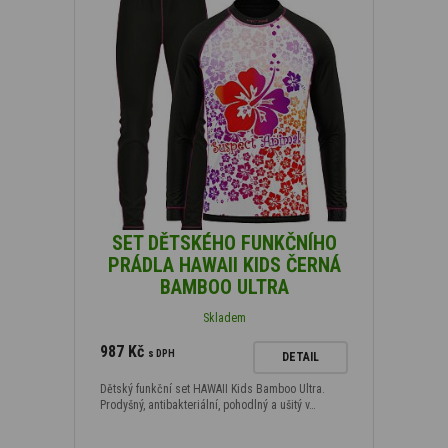
SET DĚTSKÉHO FUNKČNÍHO
PRÁDLA HAWAII KIDS ČERNÁ
BAMBOO ULTRA
Skladem
987 Kč
s DPH
DETAIL
Dětský funkční set HAWAII Kids Bamboo Ultra.
Prodyšný, antibakteriální, pohodlný a ušitý v…