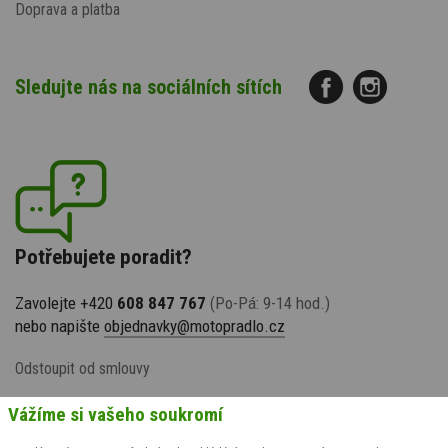
Doprava a platba
Sledujte nás na sociálních sítích
Potřebujete poradit?
Zavolejte +420
608 847 767
(Po-Pá: 9-14 hod.)
nebo napište
objednavky@motopradlo.cz
Odstoupit od smlouvy
Vážíme si vašeho soukromí