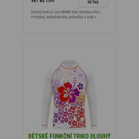
987 Kč
s DPH
DETAIL
Dětský funkční set HAWAII Kids Bamboo Ultra.
Prodyšný, antibakteriální, pohodlný a ušitý v…
DĚTSKÉ FUNKČNÍ TRIKO DLOUHÝ