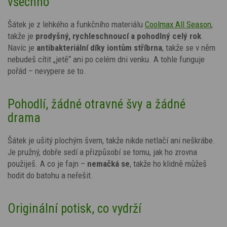
všechno
Šátek je z lehkého a funkčního materiálu
Coolmax All Season
,
takže je
prodyšný, rychleschnoucí a pohodlný celý rok
.
Navíc je
antibakteriální díky iontům stříbrna
, takže se v něm
nebudeš cítit „jetě“ ani po celém dni venku. A tohle funguje
pořád – nevypere se to.
Pohodlí, žádné otravné švy a žádné
drama
Šátek je ušitý plochým švem, takže nikde netlačí ani neškrábe.
Je pružný, dobře sedí a přizpůsobí se tomu, jak ho zrovna
použiješ. A co je fajn –
nemačká se
, takže ho klidně můžeš
hodit do batohu a neřešit.
Originální potisk, co vydrží