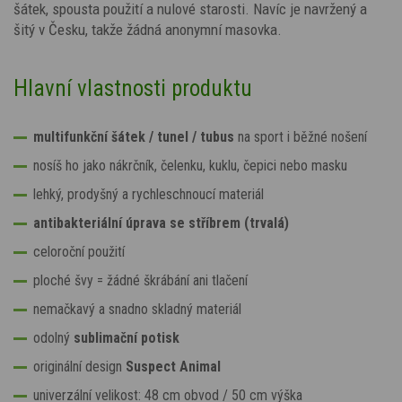
šátek, spousta použití a nulové starosti. Navíc je navržený a
šitý v Česku, takže žádná anonymní masovka.
Hlavní vlastnosti produktu
multifunkční šátek / tunel / tubus
na sport i běžné nošení
nosíš ho jako nákrčník, čelenku, kuklu, čepici nebo masku
lehký, prodyšný a rychleschnoucí materiál
antibakteriální úprava se stříbrem (trvalá)
celoroční použití
ploché švy = žádné škrábání ani tlačení
nemačkavý a snadno skladný materiál
odolný
sublimační potisk
originální design
Suspect Animal
univerzální velikost: 48 cm obvod / 50 cm výška