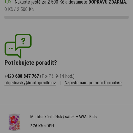
Nakupte ještě za
2 500 Kč
a dostanete
DOPRAVU ZDARMA
.
0 Kč
/
2 500 Kč
Potřebujete poradit?
+420
608 847 767
(Po-Pá: 9-14 hod.)
objednavky@motopradlo.cz
|
Napište nám pomocí formuláře
Multifunkční dětský šátek HAWAII Kids
376 Kč
s DPH