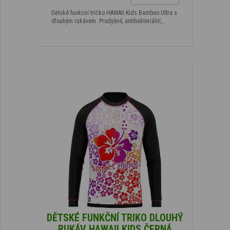
Dětské funkční tričko HAWAII Kids Bamboo Ultra s
dlouhým rukávem. Prodyšné, antibakteriální,…
DĚTSKÉ FUNKČNÍ TRIKO DLOUHÝ
RUKÁV HAWAII KIDS ČERNÁ