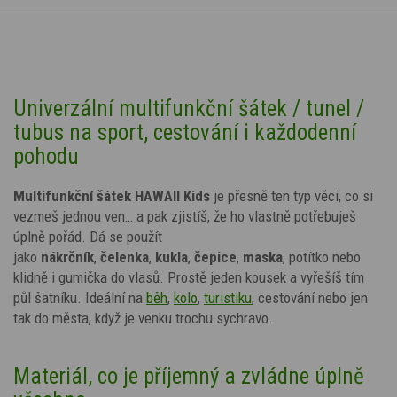
Univerzální multifunkční šátek / tunel /
tubus na sport, cestování i každodenní
pohodu
Multifunkční šátek HAWAII Kids
je přesně ten typ věci, co si
vezmeš jednou ven… a pak zjistíš, že ho vlastně potřebuješ
úplně pořád. Dá se použít
jako
nákrčník
,
čelenka
,
kukla
,
čepice
,
maska
, potítko nebo
klidně i gumička do vlasů. Prostě jeden kousek a vyřešíš tím
půl šatníku. Ideální na
běh
,
kolo
,
turistiku
, cestování nebo jen
tak do města, když je venku trochu sychravo.
Materiál, co je příjemný a zvládne úplně