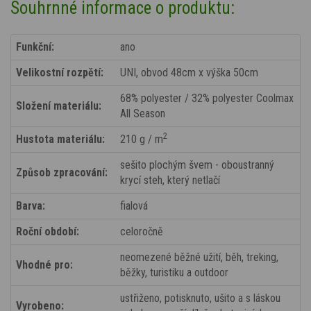
Souhrnné informace o produktu:
Funkční:
ano
Velikostní rozpětí:
UNI, obvod 48cm x výška 50cm
68% polyester / 32% polyester Coolmax
Složení materiálu:
All Season
2
Hustota materiálu:
210 g / m
sešito plochým švem - oboustranný
Způsob zpracování:
krycí steh, který netlačí
Barva:
fialová
Roční období:
celoročně
neomezené běžné užití, běh, treking,
Vhodné pro:
běžky, turistiku a outdoor
ustřiženo, potisknuto, ušito a s láskou
Vyrobeno: