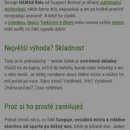
Design
HAWAII Kids
od Suspect Animal je dělaný
sublimační
technologií
, takže barvy drží, nepraskají a ani po hodně praních
nevypadají unaveně. A když ho sladíš
s
čelenkou
,
čepicí
,
funkčním tričkem
nebo rovnou celým
setem
,
máš outfit, co fakt vypadá dobře.
Největší výhoda? Skladnost
Tady je to jednoduchý – tenhle šátek je
extrémně skladný
.
Složíš ho do kapsy, strčíš do batohu, bundy nebo ledvinky a ani
o něm nevíš. Je lehký, nezabere skoro žádné místo a můžeš ho
mít pořád po ruce. Ráno zima? Vytáhneš. Vítr? Vytáhneš.
Změna počasí? Zase vytáhneš.
Proč si ho prostě zamiluješ
Pokud chceš něco, co fakt
funguje, nezabírá místo a zvládne
všechno od sportu po běžný den
, tohle je přesně ono. Jeden