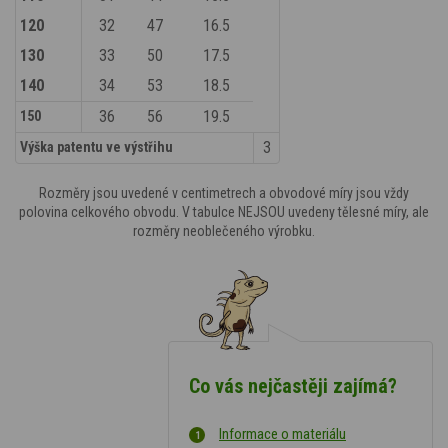
120
32
47
16.5
130
33
50
17.5
140
34
53
18.5
36
56
19.5
150
3
Výška patentu ve výstřihu
Rozměry jsou uvedené v centimetrech a obvodové míry jsou vždy
polovina celkového obvodu. V tabulce NEJSOU uvedeny tělesné míry, ale
rozměry neoblečeného výrobku.
Co vás nejčastěji zajímá?
Informace o materiálu