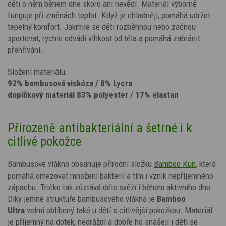
děti o něm během dne skoro ani nevědí. Materiál výborně
funguje při změnách teplot. Když je chladněji, pomáhá udržet
tepelný komfort. Jakmile se děti rozběhnou nebo začnou
sportovat, rychle odvádí vlhkost od těla a pomáhá zabránit
přehřívání.
Složení materiálu:
92% bambusová viskóza / 8% Lycra
doplňkový materiál 83% polyester / 17% elastan
Přirozeně antibakteriální a šetrné i k
citlivé pokožce
Bambusové vlákno obsahuje přírodní složku
Bamboo Kun
, která
pomáhá omezovat množení bakterií a tím i vznik nepříjemného
zápachu. Tričko tak zůstává déle svěží i během aktivního dne.
Díky jemné struktuře bambusového vlákna je
Bamboo
Ultra
velmi oblíbený také u dětí s citlivější pokožkou. Materiál
je příjemný na dotek, nedráždí a dobře ho snášejí i děti se