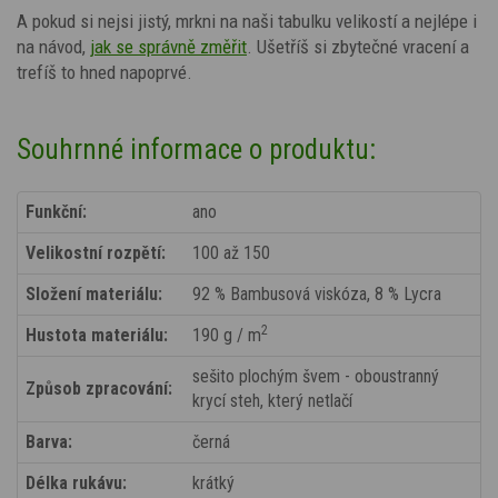
A pokud si nejsi jistý, mrkni na naši tabulku velikostí a nejlépe i
na návod,
jak se správně změřit
. Ušetříš si zbytečné vracení a
trefíš to hned napoprvé.
Souhrnné informace o produktu:
Funkční:
ano
Velikostní rozpětí:
100 až 150
Složení materiálu:
92 % Bambusová viskóza, 8 % Lycra
2
Hustota materiálu:
190 g / m
sešito plochým švem - oboustranný
Způsob zpracování:
krycí steh, který netlačí
Barva:
černá
Délka rukávu:
krátký