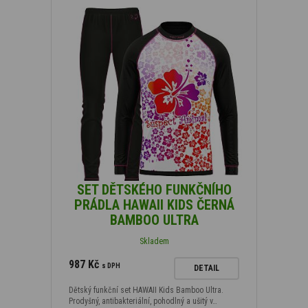
SET DĚTSKÉHO FUNKČNÍHO
PRÁDLA HAWAII KIDS ČERNÁ
BAMBOO ULTRA
Skladem
987 Kč
s DPH
DETAIL
Dětský funkční set HAWAII Kids Bamboo Ultra.
Prodyšný, antibakteriální, pohodlný a ušitý v…