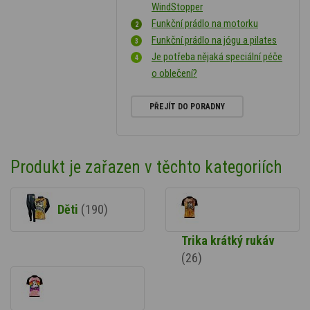
WindStopper
Funkční prádlo na motorku
Funkční prádlo na jógu a pilates
Je potřeba nějaká speciální péče
o oblečení?
PŘEJÍT DO PORADNY
Produkt je zařazen v těchto kategoriích
Děti
(190)
Trika krátký rukáv
(26)