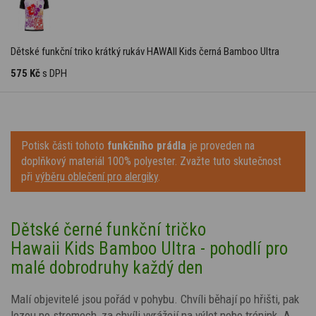
Dětské funkční triko krátký rukáv HAWAII Kids černá Bamboo Ultra
575 Kč
s DPH
Potisk části tohoto
funkčního prádla
je proveden na
doplňkový materiál 100% polyester. Zvažte tuto skutečnost
při
výběru oblečení pro alergiky
.
Dětské černé funkční tričko
Hawaii
Kids Bamboo Ultra - pohodlí pro
malé dobrodruhy každý den
Malí objevitelé jsou pořád v pohybu. Chvíli běhají po hřišti, pak
lezou po stromech, za chvíli vyrážejí na výlet nebo trénink. A