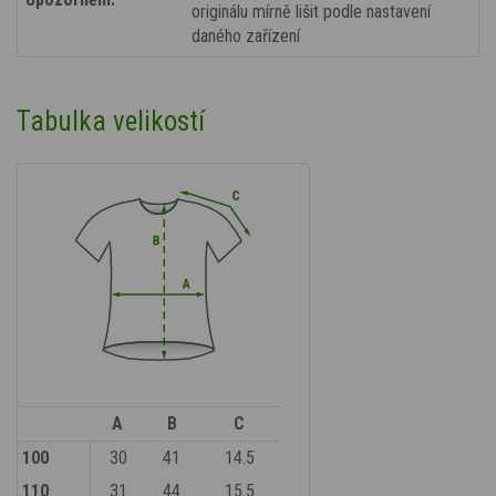
originálu mírně lišit podle nastavení
daného zařízení
Tabulka velikostí
A
B
C
100
30
41
14.5
110
31
44
15.5