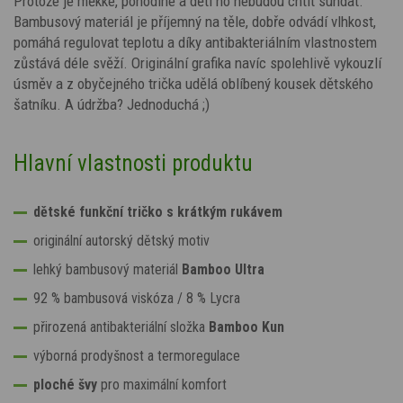
Protože je měkké, pohodlné a děti ho nebudou chtít sundat.
Bambusový materiál je příjemný na těle, dobře odvádí vlhkost,
pomáhá regulovat teplotu a díky antibakteriálním vlastnostem
zůstává déle svěží. Originální grafika navíc spolehlivě vykouzlí
úsměv a z obyčejného trička udělá oblíbený kousek dětského
šatníku. A údržba? Jednoduchá ;)
Hlavní vlastnosti produktu
dětské funkční tričko s krátkým rukávem
originální autorský dětský motiv
lehký bambusový materiál
Bamboo Ultra
92 % bambusová viskóza / 8 % Lycra
přirozená antibakteriální složka
Bamboo Kun
výborná prodyšnost a termoregulace
ploché švy
pro maximální komfort