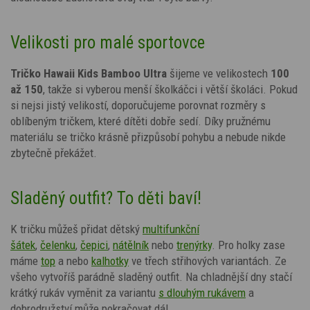
Velikosti pro malé sportovce
Tričko
Hawaii Kids
Bamboo Ultra
šijeme ve velikostech
100
až 150
, takže si vyberou menší školkáčci i větší školáci. Pokud
si nejsi jistý velikostí, doporučujeme porovnat rozměry s
oblíbeným tričkem, které dítěti dobře sedí. Díky pružnému
materiálu se tričko krásně přizpůsobí pohybu a nebude nikde
zbytečně překážet.
Sladěný outfit? To děti baví!
K tričku můžeš přidat dětský
multifunkční
šátek
,
čelenku
,
čepici
,
nátělník
nebo
trenýrky
.
Pro holky zase
máme
top
a nebo
kalhotky
ve třech střihových variantách. Ze
všeho vytvoříš parádně sladěný outfit.
Na chladnější dny stačí
krátký rukáv vyměnit za variantu
s dlouhým rukávem
a
dobrodružství může pokračovat dál.