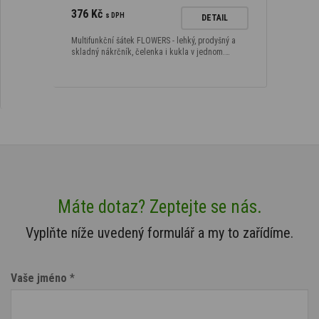
376 Kč
s DPH
DETAIL
Multifunkční šátek FLOWERS - lehký, prodyšný a
skladný nákrčník, čelenka i kukla v jednom.…
Máte dotaz? Zeptejte se nás.
Vyplňte níže uvedený formulář a my to zařídíme.
Vaše jméno
*