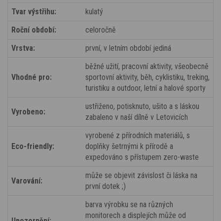
Tvar výstřihu:
kulatý
Roční období:
celoročně
Vrstva:
první, v letním období jediná
běžné užití, pracovní aktivity, všeobecně
Vhodné pro:
sportovní aktivity, běh, cyklistiku, treking,
turistiku a outdoor, letní a halové sporty
ustřiženo, potisknuto, ušito a s láskou
Vyrobeno:
zabaleno v naší dílně v Letovicích
vyrobené z přírodních materiálů, s
Eco-friendly:
doplňky šetrnými k přírodě a
expedováno s přístupem zero-waste
může se objevit závislost či láska na
Varování:
první dotek ;)
barva výrobku se na různých
monitorech a displejích může od
Upozornění: