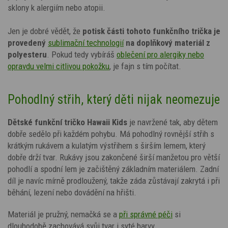
sklony k alergiím nebo atopii.
Jen je dobré vědět, že
potisk
části tohoto funkčního trička je
provedený
sublimační technologií
na doplňkový materiál z
polyesteru
. Pokud tedy vybíráš
oblečení pro alergiky nebo
opravdu velmi citlivou pokožku
,
je fajn s tím počítat.
Pohodlný střih, který děti nijak neomezuje
Dětské funkční tričko
Hawaii Kids
je navržené tak, aby dětem
dobře sedělo při každém pohybu. Má pohodlný rovnější střih s
krátkým rukávem a kulatým výstřihem s širším lemem, který
dobře drží tvar. Rukávy jsou zakončené širší manžetou pro větší
pohodlí a spodní lem je začištěný základním materiálem. Zadní
díl je navíc mírně prodloužený, takže záda zůstávají zakrytá i při
běhání, lezení nebo dovádění na hřišti.
Materiál je pružný, nemačká se a
při správné péči
si
dlouhodobě zachovává svůj tvar i syté barvy.