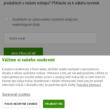
produktech v našem eshopu? Přihlaste se k odběru novinek.
Souhlasím se
zpracováním osobních údajů
pro
marketingové účely
Vážíme si vašeho soukromí
K analýze návštěvnosti a funkcí webu, ukládání vašeho nastavení a personalizaci
obsahu a reklam využíváme cookies. Informace o tom, jak náš web používáte, sdílíme se
svými partnery pro sociální média, inzerci a analýzy, kteří mohou být ze zemí mimo EU.
Partneři tyto údaje mohou zkombinovat s dalšími informacemi, které jste jim poskytli
nebo které získali v důsledku toho, že používáte jejich služby.
Podrobné informace
Spravovat cookies
POUZE NEZBYTNÉ COOKIES
PŘIJMOUT VŠE
Opravdu české
Prvotřídní
Poštovné již od