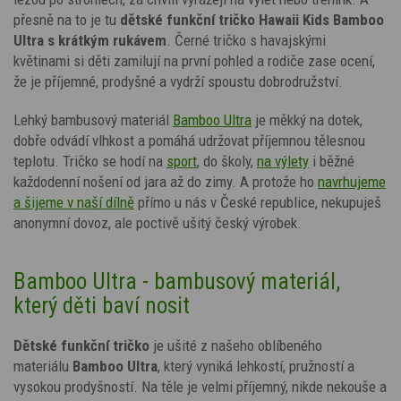
přesně na to je tu
dětské funkční tričko
Hawaii Kids
Bamboo
Ultra s krátkým rukávem
. Černé tričko s havajskými
květinami si děti zamilují na první pohled a rodiče zase ocení,
že je příjemné, prodyšné a vydrží spoustu dobrodružství.
Lehký bambusový materiál
Bamboo Ultra
je měkký na dotek,
dobře odvádí vlhkost a pomáhá udržovat příjemnou tělesnou
teplotu. Tričko se hodí na
sport
, do školy,
na výlety
i běžné
každodenní nošení od jara až do zimy. A protože ho
navrhujeme
a šijeme v naší dílně
přímo u nás v České republice, nekupuješ
anonymní dovoz, ale poctivě ušitý český výrobek.
Bamboo Ultra - bambusový materiál,
který děti baví nosit
Dětské funkční tričko
je ušité z našeho oblíbeného
materiálu
Bamboo Ultra
, který vyniká lehkostí, pružností a
vysokou prodyšností. Na těle je velmi příjemný, nikde nekouše a