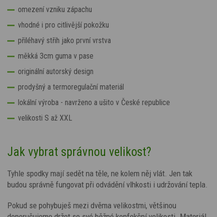
omezení vzniku zápachu
vhodné i pro citlivější pokožku
přiléhavý střih jako první vrstva
měkká 3cm guma v pase
originální autorský design
prodyšný a termoregulační materiál
lokální výroba - navrženo a ušito v České republice
velikosti S až XXL
Jak vybrat správnou velikost?
Tyhle spodky mají sedět na těle, ne kolem něj vlát. Jen tak
budou správně fungovat při odvádění vlhkosti i udržování tepla.
Pokud se pohybuješ mezi dvěma velikostmi, většinou
doporučujeme držet se své běžné konfekční velikosti. Materiál