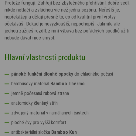
Protože fungují. Zahřejí bez zbytečného přehřívání, dobře sedí,
nikde netlačí a zvládnou víc než jednu sezónu. Neřešíš je,
nepřekážejí a dělají přesně to, co od kvalitní první vrstvy
očekáváš. Dokud je nevyzkoušíš, nepochopíš. Jakmile ale
jednou zažiješ rozdíl, zimní výbava bez pořádných spodků už ti
nebude dávat moc smysl.
Hlavní vlastnosti produktu
pánské funkční dlouhé spodky
do chladného počasí
bambusový materiál
Bamboo Thermo
jemně počesaná rubová strana
anatomicky členěný střih
zdvojený materiál v namáhaných částech
ploché švy pro vyšší komfort
antibakteriální složka
Bamboo Kun