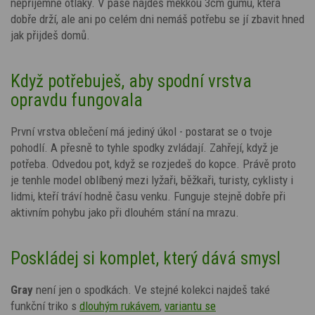
nepříjemné otlaky. V pase najdeš měkkou 3cm gumu, která
dobře drží, ale ani po celém dni nemáš potřebu se jí zbavit hned
jak přijdeš domů.
Když potřebuješ, aby spodní vrstva
opravdu fungovala
První vrstva oblečení má jediný úkol - postarat se o tvoje
pohodlí. A přesně to tyhle spodky zvládají. Zahřejí, když je
potřeba. Odvedou pot, když se rozjedeš do kopce.
Právě proto
je tenhle model oblíbený mezi lyžaři, běžkaři, turisty, cyklisty i
lidmi, kteří tráví hodně času venku. Funguje stejně dobře při
aktivním pohybu jako při dlouhém stání na mrazu.
Poskládej si komplet, který dává smysl
Gray
není jen o spodkách. Ve stejné kolekci najdeš také
funkční triko s
dlouhým rukávem
,
variantu se