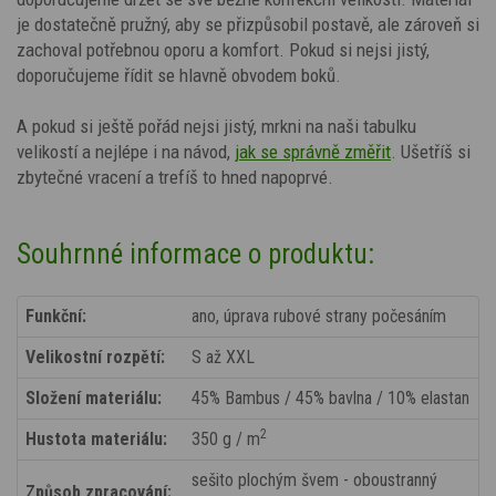
je dostatečně pružný, aby se přizpůsobil postavě, ale zároveň si
zachoval potřebnou oporu a komfort. Pokud si nejsi jistý,
doporučujeme řídit se hlavně obvodem boků.
A pokud si ještě pořád nejsi jistý, mrkni na naši tabulku
velikostí a nejlépe i na návod,
jak se správně změřit
. Ušetříš si
zbytečné vracení a trefíš to hned napoprvé.
Souhrnné informace o produktu:
Funkční:
ano, úprava rubové strany počesáním
Velikostní rozpětí:
S až XXL
Složení materiálu:
45% Bambus / 45% bavlna / 10% elastan
2
Hustota materiálu:
350 g / m
sešito plochým švem - oboustranný
Způsob zpracování: