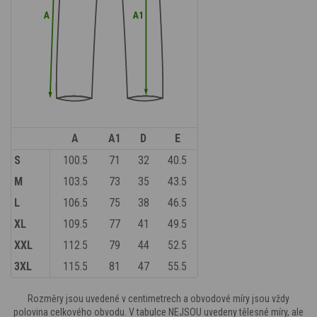
A
A1
D
E
S
100.5
71
32
40.5
M
103.5
73
35
43.5
L
106.5
75
38
46.5
XL
109.5
77
41
49.5
XXL
112.5
79
44
52.5
3XL
115.5
81
47
55.5
Rozměry jsou uvedené v centimetrech a obvodové míry jsou vždy
polovina celkového obvodu. V tabulce NEJSOU uvedeny tělesné míry, ale