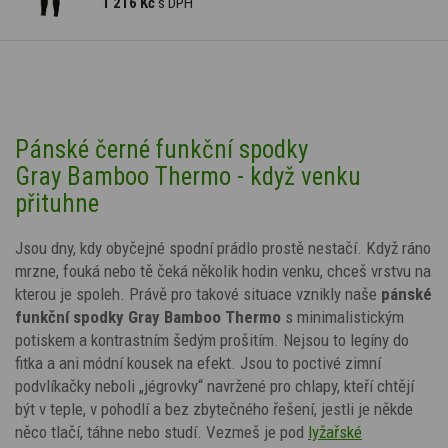
1 216 Kč
s DPH
Pánské černé funkční spodky
Gray Bamboo Thermo - když venku
přituhne
Jsou dny, kdy obyčejné spodní prádlo prostě nestačí. Když ráno
mrzne, fouká nebo tě čeká několik hodin venku, chceš vrstvu na
kterou je spoleh. Právě pro takové situace vznikly naše
pánské
funkční spodky Gray Bamboo Thermo
s minimalistickým
potiskem a kontrastním šedým
prošitím
.
Nejsou to legíny do
fitka a ani módní kousek na efekt. Jsou to poctivé zimní
podvlíkačky neboli „jégrovky“ navržené pro chlapy, kteří chtějí
být v teple, v pohodlí a bez zbytečného řešení, jestli je někde
něco tlačí, táhne nebo studí. Vezmeš je pod
lyžařské