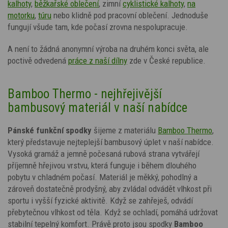
kalhoty
,
běžkařské oblečení
, zimní
cyklistické kalhoty
,
na
motorku
,
túru
nebo klidně pod pracovní oblečení. Jednoduše
fungují všude tam, kde počasí zrovna nespolupracuje.
A není to žádná anonymní výroba na druhém konci světa, ale
poctivě odvedená
práce z naší dílny
zde v České republice.
Bamboo Thermo - nejhřejivější
bambusový materiál v naší nabídce
Pánské funkční spodky
šijeme z materiálu
Bamboo Thermo
,
který představuje nejteplejší bambusový úplet v naší nabídce.
Vysoká gramáž a jemně počesaná rubová strana vytvářejí
příjemně hřejivou vrstvu, která funguje i během dlouhého
pobytu v chladném počasí. Materiál je měkký, pohodlný a
zároveň dostatečně prodyšný, aby zvládal odvádět vlhkost při
sportu i vyšší fyzické aktivitě.
Když se zahřeješ, odvádí
přebytečnou vlhkost od těla. Když se ochladí, pomáhá udržovat
stabilní tepelný komfort. Právě proto jsou spodky
Bamboo