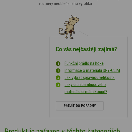
rozměry neoblečeného výrobku.
Co vás nejčastěji zajímá?
Funkční prádlo na hokej
Informace o materiálu DRY-CLIM
Jak vybrat správnou velikost?
Jaký druh bambusového
materiálu si mám koupit?
PŘEJÍT DO PORADNY
Produkt je zařazen v těchto kategoriích