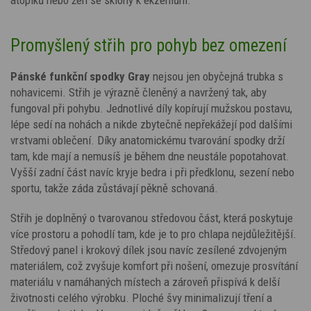
Promyšlený střih pro pohyb bez omezení
Pánské funkční spodky Gray
nejsou jen obyčejná trubka s
nohavicemi. S
třih je výrazně členěný a navržený tak, aby
fungoval při pohybu. Jednotlivé díly kopírují mužskou postavu,
lépe sedí na nohách a nikde zbytečně nepřekážejí pod dalšími
vrstvami oblečení. Díky anatomickému tvarování spodky drží
tam, kde mají a nemusíš je během dne neustále popotahovat.
Vyšší zadní část navíc kryje bedra i při předklonu, sezení nebo
sportu, takže záda zůstávají pěkně schovaná.
Střih je doplněný o tvarovanou středovou část, která poskytuje
více prostoru a pohodlí tam, kde je to pro chlapa nejdůležitější.
Středový panel i krokový dílek jsou navíc zesílené zdvojeným
materiálem, což zvyšuje komfort při nošení, omezuje prosvítání
materiálu v namáhaných místech a zároveň přispívá k delší
životnosti celého výrobku. Ploché švy minimalizují tření a