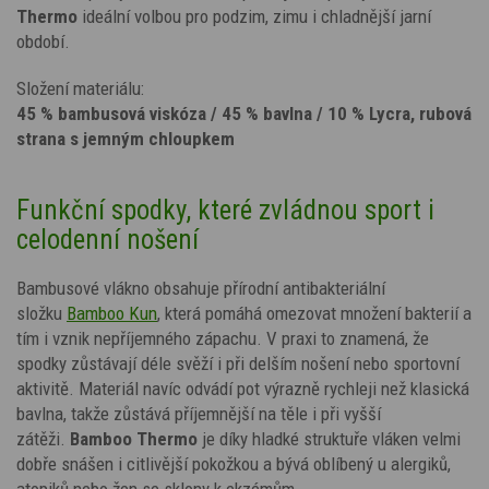
Thermo
ideální volbou pro podzim, zimu i chladnější jarní
období.
Složení materiálu:
45 % bambusová viskóza / 45 % bavlna / 10 % Lycra, rubová
strana s jemným chloupkem
Funkční spodky, které zvládnou sport i
celodenní nošení
Bambusové vlákno obsahuje přírodní antibakteriální
složku
Bamboo Kun
, která pomáhá omezovat množení bakterií a
tím i vznik nepříjemného zápachu. V praxi to znamená, že
spodky zůstávají déle svěží i při delším nošení nebo sportovní
aktivitě. Materiál navíc odvádí pot výrazně rychleji než klasická
bavlna, takže zůstává příjemnější na těle i při vyšší
zátěži.
Bamboo Thermo
je díky hladké struktuře vláken velmi
dobře snášen i citlivější pokožkou a bývá oblíbený u alergiků,
atopiků nebo žen se sklony k ekzémům.