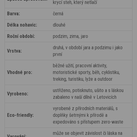
krycí steh, který netlačí
Barva:
černá
Délka nohavic:
dlouhé
Roční období:
podzim, zima, jaro
druhá, v období jara a podzimu i jako
Vrstva:
první
běžné užití, pracovní aktivity,
Vhodné pro:
motoristické sporty, běh, cyklistiku,
treking, turistiku, lyže a outdoor
ustřiženo, potisknuto, ušito a s láskou
Vyrobeno:
zabaleno v naší dílně v Letovicích
vyrobené z přírodních materiálů, s
Eco-friendly:
doplňky šetrnými k přírodě a
expedováno s přístupem zero-waste
může se objevit závislost či láska na
Varování: