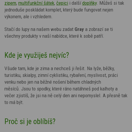
zipem
,
multifunkční šátek
,
čepici
i další
doplňky
. Můžeš si tak
jednoduše poskládat komplet, který bude fungovat nejen
výkonem, ale i vzhledem.
Stačí do lupy na našem webu zadat
Gray
a zobrazí se ti
všechny produkty v naší nabídce, které k sobě patří.
Kde je využiješ nejvíc?
Všude tam, kde je zima a nechceš ji řešit. Na lyže, běžky,
turistiku, skialpy, zimní cyklistiku, rybaření, myslivost, práci
venku nebo jen na běžné nošení během chladných
měsíců.
Jsou to spodky, které ráno natáhneš pod kalhoty a
večer zjistíš, že jsi na ně celý den ani nepomyslel. A přesně tak
to má být.
Proč si je oblíbíš?