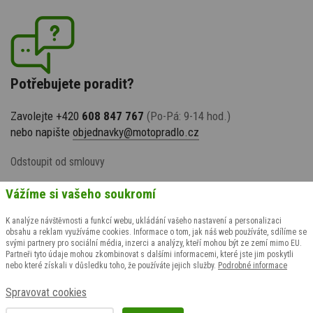
Potřebujete poradit?
Zavolejte +420
608 847 767
(Po-Pá: 9-14 hod.)
nebo napište
objednavky@motopradlo.cz
Odstoupit od smlouvy
Vážíme si vašeho soukromí
K analýze návštěvnosti a funkcí webu, ukládání vašeho nastavení a personalizaci
obsahu a reklam využíváme cookies. Informace o tom, jak náš web používáte, sdílíme se
svými partnery pro sociální média, inzerci a analýzy, kteří mohou být ze zemí mimo EU.
Partneři tyto údaje mohou zkombinovat s dalšími informacemi, které jste jim poskytli
nebo které získali v důsledku toho, že používáte jejich služby.
Podrobné informace
© 2009-2026 suspect animal s.r.o., všechna práva vyhrazena
Spravovat cookies
Grafický návrh
KošnarDesign.cz
& realizace
CZECHGROUP.cz