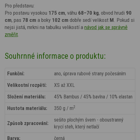
Pro představu:
Pro postavu vysokou
175 cm
, váhu
68–70 kg
, obvod hrudi
90
cm
, pas
78 cm
a boky
102 cm
dobře sedí velikost
M
. Pokud si
nejsi jistá, mrkni na tabulku velikostí a
návod jak se správně
změřit
.
Souhrnné informace o produktu:
Funkční:
ano, úprava rubové strany počesáním
Velikostní rozpětí:
XS až XXL
Složení materiálu:
45% Bambus / 45% bavlna / 10% elastan
2
Hustota materiálu:
350 g / m
sešito plochým švem - oboustranný
Způsob zpracování:
krycí steh, který netlačí
Barva:
černá