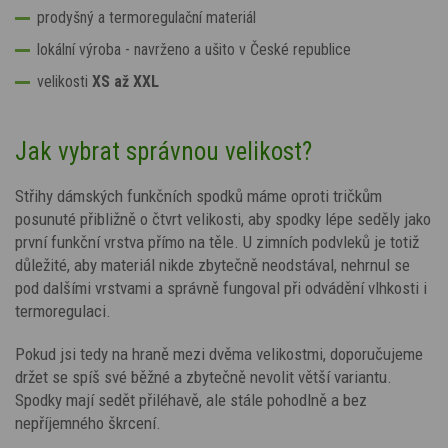
prodyšný a termoregulační materiál
lokální výroba - navrženo a ušito v České republice
velikosti
XS až XXL
Jak vybrat správnou velikost?
Střihy dámských funkčních spodků máme oproti tričkům
posunuté přibližně o čtvrt velikosti, aby spodky lépe seděly jako
první funkční vrstva přímo na těle. U zimních podvleků je totiž
důležité, aby materiál nikde zbytečně neodstával, nehrnul se
pod dalšími vrstvami a správně fungoval při odvádění vlhkosti i
termoregulaci.
Pokud jsi tedy na hraně mezi dvěma velikostmi, doporučujeme
držet se spíš své běžné a zbytečně nevolit větší variantu.
Spodky mají sedět přiléhavě, ale stále pohodlně a bez
nepříjemného škrcení.