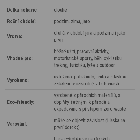
Délka nohavic:
dlouhé
Roční období:
podzim, zima, jaro
druhá, v období jara a podzimu i jako
Vrstva:
první
běžné užití, pracovní aktivity,
Vhodné pro:
motoristické sporty, běh, cyklistiku,
treking, turistiku, lyže a outdoor
ustřiženo, potisknuto, ušito a s láskou
Vyrobeno:
zabaleno v naší dílně v Letovicích
vyrobené z přírodních materiálů, s
Eco-friendly:
doplňky šetrnými k přírodě a
expedováno s přístupem zero-waste
může se objevit závislost či láska na
Varování:
první dotek ;)
barva výrobku se na různých