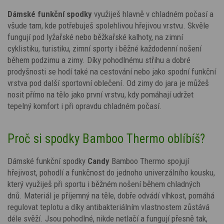
Dámské funkční spodky
využiješ hlavně v chladném počasí a
všude tam, kde potřebuješ spolehlivou hřejivou vrstvu. Skvěle
fungují pod lyžařské nebo běžkařské kalhoty, na zimní
cyklistiku, turistiku, zimní sporty i běžné každodenní nošení
během podzimu a zimy. Díky pohodlnému střihu a dobré
prodyšnosti se hodí také na cestování nebo jako spodní funkční
vrstva pod další sportovní oblečení. Od zimy do jara je můžeš
nosit přímo na tělo jako první vrstvu, kdy pomáhají udržet
tepelný komfort i při opravdu chladném počasí.
Proč si spodky Bamboo Thermo oblíbíš?
Dámské funkční spodky
Candy
Bamboo Thermo spojují
hřejivost, pohodlí a funkčnost do jednoho univerzálního kousku,
který využiješ při sportu i běžném nošení během chladných
dnů. Materiál je příjemný na těle, dobře odvádí vlhkost, pomáhá
regulovat teplotu a díky antibakteriálním vlastnostem zůstává
déle svěží. Jsou pohodlné, nikde netlačí a fungují přesně tak,