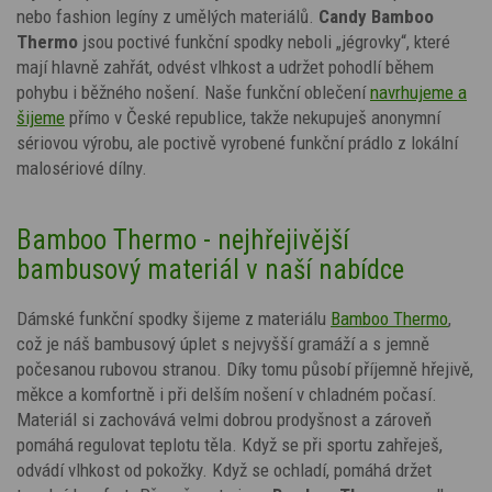
nebo fashion legíny z umělých materiálů.
Candy
Bamboo
Thermo
jsou poctivé funkční spodky neboli „jégrovky“, které
mají hlavně zahřát, odvést vlhkost a udržet pohodlí během
pohybu i běžného nošení. Naše funkční oblečení
navrhujeme a
šijeme
přímo v České republice, takže nekupuješ anonymní
sériovou výrobu, ale poctivě vyrobené funkční prádlo z lokální
malosériové dílny.
Bamboo Thermo - nejhřejivější
bambusový materiál v naší nabídce
Dámské funkční spodky šijeme z materiálu
Bamboo Thermo
,
což je náš bambusový úplet s nejvyšší gramáží a s jemně
počesanou rubovou stranou. Díky tomu působí příjemně hřejivě,
měkce a komfortně i při delším nošení v chladném počasí.
Materiál si zachovává velmi dobrou prodyšnost a zároveň
pomáhá regulovat teplotu těla. Když se při sportu zahřeješ,
odvádí vlhkost od pokožky. Když se ochladí, pomáhá držet