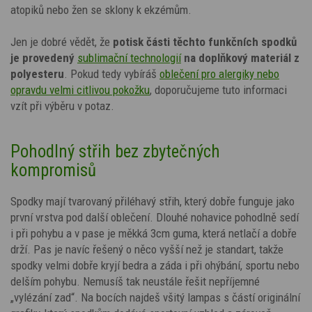
atopiků nebo žen se sklony k ekzémům.
Jen je dobré vědět, že
potisk
části těchto
funkčních spodků
je provedený
sublimační technologií
na doplňkový materiál z
polyesteru
. Pokud tedy vybíráš
oblečení pro alergiky nebo
opravdu velmi citlivou pokožku
, doporučujeme tuto informaci
vzít při výběru v potaz.
Pohodlný střih bez zbytečných
kompromisů
Spodky mají tvarovaný přiléhavý střih, který dobře funguje jako
první vrstva pod další oblečení. Dlouhé nohavice pohodlně sedí
i při pohybu a v pase je měkká 3cm guma, která netlačí a dobře
drží. Pas je navíc řešený o něco vyšší než je standart, takže
spodky velmi dobře kryjí bedra a záda i při ohýbání, sportu nebo
delším pohybu. Nemusíš tak neustále řešit nepříjemné
„vylézání zad“. Na bocích najdeš všitý lampas s částí originální