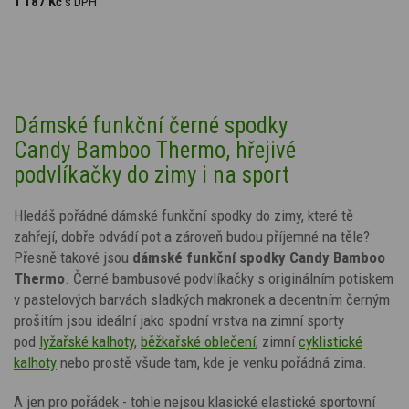
1 187 Kč
s DPH
Dámské funkční černé spodky
Candy Bamboo Thermo, hřejivé
podvlíkačky do zimy i na sport
Hledáš pořádné dámské funkční spodky do zimy, které tě
zahřejí, dobře odvádí pot a zároveň budou příjemné na těle?
Přesně takové jsou
dámské funkční spodky
Candy
Bamboo
Thermo
. Černé bambusové podvlíkačky
s
originálním potiskem
v pastelových barvách sladkých makronek
a decentním černým
prošitím
jsou ideální jako spodní vrstva na zimní sporty
pod
lyžařské kalhoty
,
běžkařské oblečení
, zimní
cyklistické
kalhoty
nebo prostě všude tam, kde je venku pořádná zima.
A jen pro pořádek - tohle nejsou klasické elastické sportovní