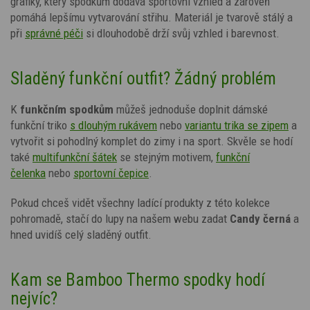
grafiky, který spodkům dodává sportovní vzhled a zároveň
pomáhá lepšímu vytvarování střihu. Materiál je tvarově stálý a
při
správné péči
si dlouhodobě drží svůj vzhled i barevnost.
Sladěný funkční outfit? Žádný problém
K
funkčním spodkům
můžeš jednoduše doplnit dámské
funkční triko
s dlouhým rukávem
nebo
variantu trika se zipem
a
vytvořit si pohodlný komplet do zimy i na sport. Skvěle se hodí
také
multifunkční šátek
se stejným motivem,
funkční
čelenka
nebo
sportovní čepice
.
Pokud chceš vidět všechny ladící produkty z této kolekce
pohromadě, stačí do lupy na našem webu zadat
Candy
černá
a
hned uvidíš celý sladěný outfit.
Kam se Bamboo Thermo spodky hodí
nejvíc?