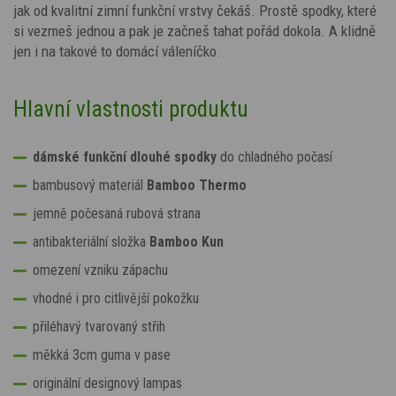
jak od kvalitní zimní funkční vrstvy čekáš. Prostě spodky, které
si vezmeš jednou a pak je začneš tahat pořád dokola. A klidně
jen i na takové to domácí váleníčko.
Hlavní vlastnosti produktu
dámské funkční dlouhé spodky
do chladného počasí
bambusový materiál
Bamboo Thermo
jemně počesaná rubová strana
antibakteriální složka
Bamboo Kun
omezení vzniku zápachu
vhodné i pro citlivější pokožku
přiléhavý tvarovaný střih
měkká 3cm guma v pase
originální designový lampas