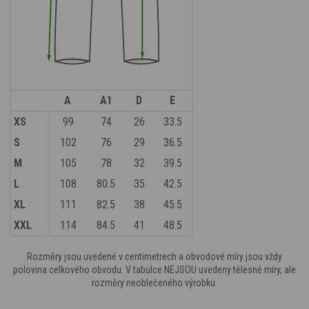
A
A1
D
E
XS
99
74
26
33.5
S
102
76
29
36.5
M
105
78
32
39.5
L
108
80.5
35
42.5
XL
111
82.5
38
45.5
XXL
114
84.5
41
48.5
Rozměry jsou uvedené v centimetrech a obvodové míry jsou vždy
polovina celkového obvodu. V tabulce NEJSOU uvedeny tělesné míry, ale
rozměry neoblečeného výrobku.