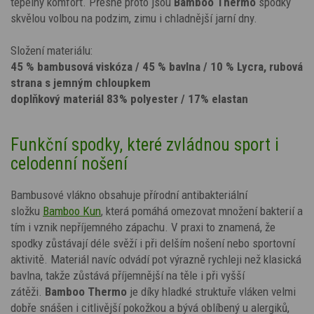
tepelný komfort. Přesně proto jsou
Bamboo Thermo
spodky
skvělou volbou na podzim, zimu i chladnější jarní dny.
Složení materiálu:
45 % bambusová viskóza / 45 % bavlna / 10 % Lycra, rubová
strana s jemným chloupkem
doplňkový materiál 83% polyester / 17% elastan
Funkční spodky, které zvládnou sport i
celodenní nošení
Bambusové vlákno obsahuje přírodní antibakteriální
složku
Bamboo Kun
, která pomáhá omezovat množení bakterií a
tím i vznik nepříjemného zápachu. V praxi to znamená, že
spodky zůstávají déle svěží i při delším nošení nebo sportovní
aktivitě. Materiál navíc odvádí pot výrazně rychleji než klasická
bavlna, takže zůstává příjemnější na těle i při vyšší
zátěži.
Bamboo Thermo
je díky hladké struktuře vláken velmi
dobře snášen i citlivější pokožkou a bývá oblíbený u alergiků,