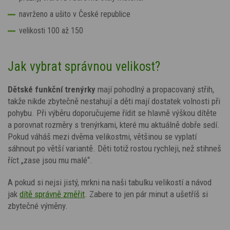
navrženo a ušito v České republice
velikosti 100 až 150
Jak vybrat správnou velikost?
Dětské funkční trenýrky
mají pohodlný a propacovaný střih,
takže nikde zbytečně nestahují a děti mají dostatek volnosti při
pohybu. Při výběru doporučujeme řídit se hlavně výškou dítěte
a porovnat rozměry s trenýrkami, které mu aktuálně dobře sedí.
Pokud váháš mezi dvěma velikostmi, většinou se vyplatí
sáhnout po větší variantě. Děti totiž rostou rychleji, než stihneš
říct „zase jsou mu malé“.
A pokud si nejsi jistý, mrkni na naši tabulku velikostí a návod
jak
dítě správně změřit
. Zabere to jen pár minut a ušetříš si
zbytečné výměny.