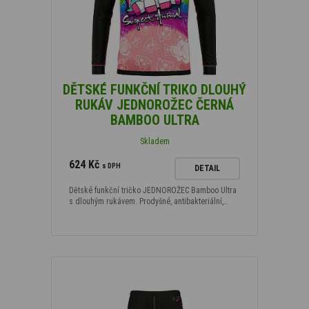
DĚTSKÉ FUNKČNÍ TRIKO DLOUHÝ
RUKÁV JEDNOROŽEC ČERNÁ
BAMBOO ULTRA
Skladem
624 Kč
s DPH
DETAIL
Dětské funkční tričko JEDNOROŽEC Bamboo Ultra
s dlouhým rukávem. Prodyšné, antibakteriální,…