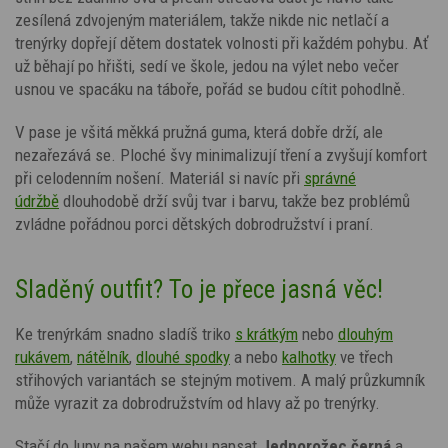
zesílená zdvojeným materiálem
, takže nikde nic netlačí a
trenýrky dopřejí dětem dostatek volnosti při každém pohybu. Ať
už běhají po hřišti, sedí ve škole, jedou na výlet nebo večer
usnou ve spacáku na táboře, pořád se budou cítit pohodlně.
V pase je všitá měkká pružná guma, která dobře drží, ale
nezařezává se. Ploché švy minimalizují tření a zvyšují komfort
při celodenním nošení.
Materiál si navíc při
správné
údržbě
dlouhodobě drží svůj tvar i barvu, takže bez problémů
zvládne pořádnou porci dětských dobrodružství i praní.
Sladěný outfit? To je přece jasná věc!
Ke trenýrkám snadno sladíš triko
s krátkým
nebo
dlouhým
rukávem
,
nátělník
,
dlouhé spodky
a nebo
kalhotky
ve třech
střihových variantách
se stejným motivem.
A malý průzkumník
může vyrazit za dobrodružstvím od hlavy až po trenýrky.
Stačí do lupy na našem webu napsat
Jednorožec
černá
a