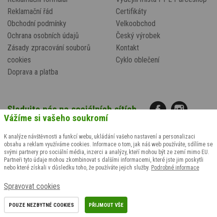
Reklamační řád
Certifikáty
Obchodní podmínky
Velkoobchod
Ochrana osobních údajů
Český výrobek
Zásady zpracování souborů
Kontakt
cookies
Cyklo oblečení
Doprava a platba
Sledujte nás na sociálních sítích
Vážíme si vašeho soukromí
K analýze návštěvnosti a funkcí webu, ukládání vašeho nastavení a personalizaci
obsahu a reklam využíváme cookies. Informace o tom, jak náš web používáte, sdílíme se
svými partnery pro sociální média, inzerci a analýzy, kteří mohou být ze zemí mimo EU.
Partneři tyto údaje mohou zkombinovat s dalšími informacemi, které jste jim poskytli
nebo které získali v důsledku toho, že používáte jejich služby.
Podrobné informace
Spravovat cookies
Potřebujete poradit?
POUZE NEZBYTNÉ COOKIES
PŘIJMOUT VŠE
Zavolejte +420
608 847 767
(Po-Pá: 9-14 hod.)