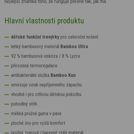
nejlepší známka toho, že funguje přesně tak, jak má.
Hlavní vlastnosti produktu
dětské funkční trenýrky
pro celoroční nošení
lehký bambusový materiál
Bamboo Ultra
92 % bambusová viskóza / 8 % Lycra
přirozená termoregulace
antibakteriální složka
Bamboo Kun
omezuje vznik nepříjemného zápachu
vhodné i pro citlivou dětskou pokožku
pohodlný střih
měkká pružná guma v pase
ploché švy pro vyšší komfort
pružný, tvarově i barevně stálý materiál