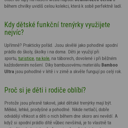
během chvilky uvidíš celou kolekci, která k sobě perfektně ladí.
Kdy dětské funkční trenýrky využijete
nejvíc?
Upřímně? Prakticky pořád. Jsou skvělé jako pohodlné spodní
prádlo do školy, školky i na doma. Děti je využijí při
sportu,
turistice
,
na kole
, na táborech, dovolené i při běžném
každodenním nošení. Díky bambusovému materiálu
Bamboo
Ultra
jsou pohodlné v létě i v zimě a skvěle fungují po celý rok.
Proč si je děti i rodiče oblíbí?
Protože jsou přesně takové, jaké dětské trenýrky mají být.
Měkké, lehké, prodyšné a pohodlné. Nikde netlačí, dobře
odvádějí vlhkost a děti o nich během dne skoro ani nevědí. A
když si spodní prádlo dítě vůbec nevšímá, je to vlastně ta