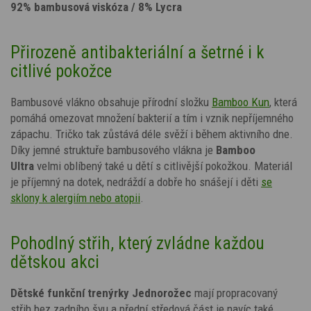
92% bambusová viskóza / 8% Lycra
Přirozeně antibakteriální a šetrné i k
citlivé pokožce
Bambusové vlákno obsahuje přírodní složku
Bamboo Kun
, která
pomáhá omezovat množení bakterií a tím i vznik nepříjemného
zápachu. Tričko tak zůstává déle svěží i během aktivního dne.
Díky jemné struktuře bambusového vlákna je
Bamboo
Ultra
velmi oblíbený také u dětí s citlivější pokožkou. Materiál
je příjemný na dotek, nedráždí a dobře ho snášejí i děti
se
sklony k alergiím nebo atopii
.
Pohodlný střih, který zvládne každou
dětskou akci
Dětské funkční trenýrky Jednorožec
mají propracovaný
střih bez zadního švu a přední s
tředová část je navíc také