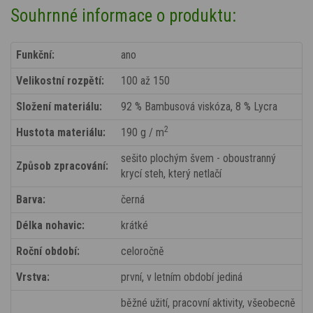
Souhrnné informace o produktu:
Funkční:
ano
Velikostní rozpětí:
100 až 150
Složení materiálu:
92 % Bambusová viskóza, 8 % Lycra
2
Hustota materiálu:
190 g / m
sešito plochým švem - oboustranný
Způsob zpracování:
krycí steh, který netlačí
Barva:
černá
Délka nohavic:
krátké
Roční období:
celoročně
Vrstva:
první, v letním období jediná
běžné užití, pracovní aktivity, všeobecně