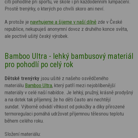
cítí pohodlně při sportu, ve škole i při každodenním lumpačení.
Prostě trenýrky, o kterých po chvíli skoro ani neví.
A protože je
navrhujeme a šijeme v naší dílně
zde v České
republice, nekupuješ anonymní dovoz z druhého konce světa,
ale poctivě ušitý český výrobek.
Bamboo Ultra - lehký bambusový materiál
pro pohodlí po celý rok
Dětské trenýrky
jsou ušité
z našeho osvědčeného
materiálu
Bamboo Ultra
, který patří mezi nejoblíbenější
materiály v celé naší nabídce. Je lehký, pružný, krásně prodyšný
a na dotek tak příjemný, že ho děti často ani nechtějí
sundat. Výborně odvádí vlhkost od pokožky a díky přirozené
termoregulaci pomáhá udržovat příjemnou tělesnou teplotu
během celého roku.
Složení materiálu: