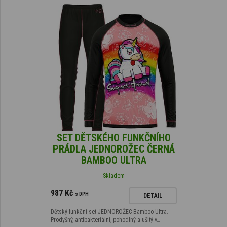
SET DĚTSKÉHO FUNKČNÍHO
PRÁDLA JEDNOROŽEC ČERNÁ
BAMBOO ULTRA
Skladem
987 Kč
s DPH
DETAIL
Dětský funkční set JEDNOROŽEC Bamboo Ultra.
Prodyšný, antibakteriální, pohodlný a ušitý v…