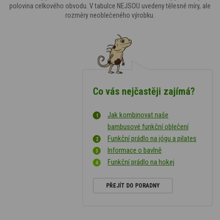
polovina celkového obvodu. V tabulce NEJSOU uvedeny tělesné míry, ale
rozměry neoblečeného výrobku.
Co vás nejčastěji zajímá?
Jak kombinovat naše
bambusové funkční oblečení
Funkční prádlo na jógu a pilates
Informace o bavlně
Funkční prádlo na hokej
PŘEJÍT DO PORADNY