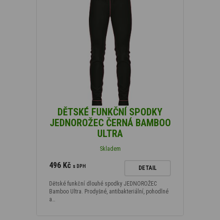
DĚTSKÉ FUNKČNÍ SPODKY
JEDNOROŽEC ČERNÁ BAMBOO
ULTRA
Skladem
496 Kč
s DPH
DETAIL
Dětské funkční dlouhé spodky JEDNOROŽEC
Bamboo Ultra. Prodyšné, antibakteriální, pohodlné
a…