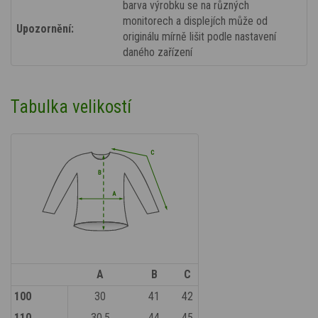
barva výrobku se na různých
monitorech a displejích může od
Upozornění:
originálu mírně lišit podle nastavení
daného zařízení
Tabulka velikostí
A
B
C
100
30
41
42
110
30,5
44
45