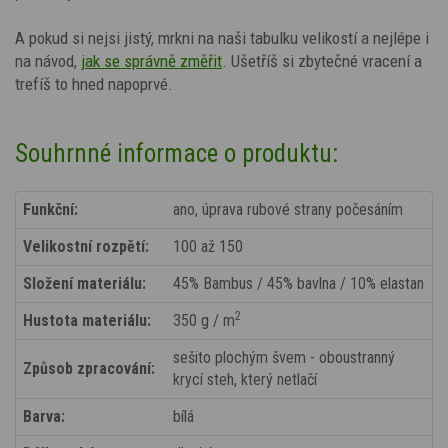
A pokud si nejsi jistý, mrkni na naši tabulku velikostí a nejlépe i
na návod,
jak se správně změřit
. Ušetříš si zbytečné vracení a
trefíš to hned napoprvé.
Souhrnné informace o produktu:
Funkční:
ano, úprava rubové strany počesáním
Velikostní rozpětí:
100 až 150
Složení materiálu:
45% Bambus / 45% bavlna / 10% elastan
2
Hustota materiálu:
350 g / m
sešito plochým švem - oboustranný
Způsob zpracování:
krycí steh, který netlačí
Barva:
bílá