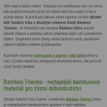
Děti mají zvláštní talent. Dokážou se rozběhnout ven i ve chvíli,
kdy dospělí přemýšlí, jestli už vážně není čas uvařit si čaj a
zůstat doma. A právě pro takové zimní výpravy vzniklo
dětské
bílé funkční triko s dlouhým rukávem
Emily
Bamboo
Thermo
. Je hřejivější než varianta
Bamboo Ultra
, krásně
odvádí vlhkost a pomáhá udržet příjemné teplo i při celodenním
řádění. Originální motiv Emily, mrtvé nevěsty
navíc spolehlivě
zabaví každého malého průzkumníka.
A protože všechno
navrhujeme a šijeme v naší dílně
přímo u
nás v České republice, nekupuješ anonymní dovoz, ale poctivě
ušitý český výrobek.
Bamboo Thermo - nejteplejší bambusový
materiál pro zimní dobrodružství
Dětské funkční triko šijeme z materiálu
Bamboo Thermo
, který
je nejteplejším bambusovým úpletem v naší nabídce.