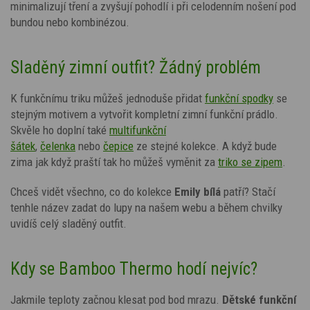
minimalizují tření a zvyšují pohodlí i při celodenním nošení pod
bundou nebo kombinézou.
Sladěný zimní outfit? Žádný problém
K funkčnímu triku můžeš jednoduše přidat
funkční spodky
se
stejným motivem a vytvořit kompletní zimní funkční prádlo.
Skvěle ho doplní také
multifunkční
šátek
,
čelenka
nebo
čepice
ze stejné kolekce. A když bude
zima jak když praští tak ho můžeš vyměnit za
triko se zipem
.
Chceš vidět všechno, co do kolekce
Emily
bílá
patří? Stačí
tenhle název zadat do lupy na našem webu a během chvilky
uvidíš celý sladěný outfit.
Kdy se Bamboo Thermo hodí nejvíc?
Jakmile teploty začnou klesat pod bod mrazu.
Dětské funkční