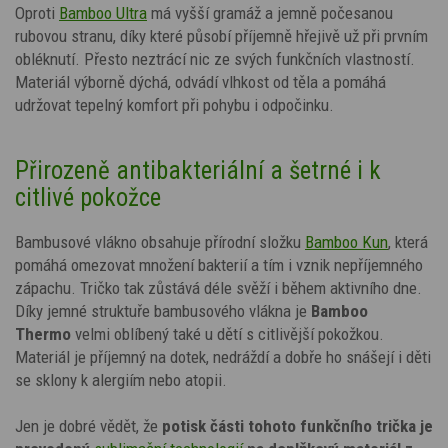
Oproti
Bamboo Ultra
má vyšší gramáž a jemně počesanou
rubovou stranu, díky které působí příjemně hřejivě už při prvním
obléknutí. Přesto neztrácí nic ze svých funkčních vlastností.
Materiál výborně dýchá, odvádí vlhkost od těla a pomáhá
udržovat tepelný komfort při pohybu i odpočinku.
Přirozeně antibakteriální a šetrné i k
citlivé pokožce
Bambusové vlákno obsahuje přírodní složku
Bamboo Kun
, která
pomáhá omezovat množení bakterií a tím i vznik nepříjemného
zápachu. Tričko tak zůstává déle svěží i během aktivního dne.
Díky jemné struktuře bambusového vlákna je
Bamboo
Thermo
velmi oblíbený také u dětí s citlivější pokožkou.
Materiál je příjemný na dotek, nedráždí a dobře ho snášejí i děti
se sklony k alergiím nebo atopii.
Jen je dobré vědět, že
potisk
části tohoto funkčního trička je