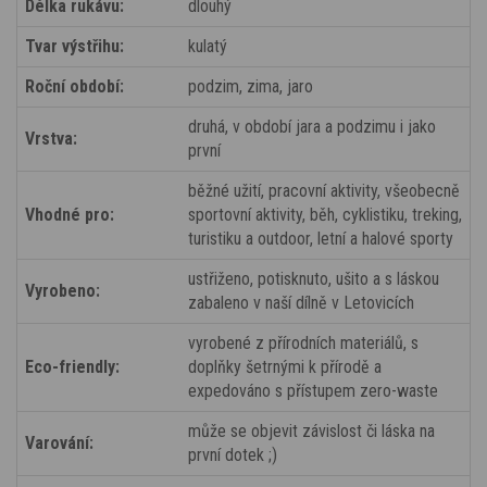
Délka rukávu:
dlouhý
Tvar výstřihu:
kulatý
Roční období:
podzim, zima, jaro
druhá, v období jara a podzimu i jako
Vrstva:
první
běžné užití, pracovní aktivity, všeobecně
Vhodné pro:
sportovní aktivity, běh, cyklistiku, treking,
turistiku a outdoor, letní a halové sporty
ustřiženo, potisknuto, ušito a s láskou
Vyrobeno:
zabaleno v naší dílně v Letovicích
vyrobené z přírodních materiálů, s
Eco-friendly:
doplňky šetrnými k přírodě a
expedováno s přístupem zero-waste
může se objevit závislost či láska na
Varování:
první dotek ;)