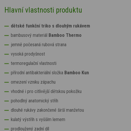
Hlavní vlastnosti produktu
dětské funkční triko s dlouhým rukávem
bambusový materiál
Bamboo Thermo
jemně počesaná rubová strana
vysoká prodyšnost
termoregulační vlastnosti
přírodní antibakteriální složka
Bamboo Kun
omezení vzniku zápachu
vhodné i pro citlivější dětskou pokožku
pohodlný anatomický střih
dlouhé rukávy zakončené širší manžetou
kulatý výstřih s vyšším lemem
prodloužený zadní díl