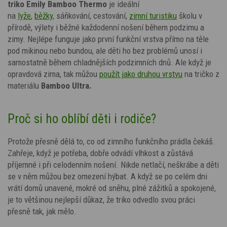
triko Emily Bamboo Thermo
je ideální
na
lyže
,
běžky
,
sáňkování
, cestování,
zimní turistiku
školu v
přírodě, výlety i běžné každodenní nošení během podzimu a
zimy. Nejlépe funguje jako první funkční vrstva přímo na těle
pod mikinou nebo bundou, ale děti ho bez problémů unosí i
samostatně během chladnějších podzimních dnů. Ale když je
opravdová zima, tak můžou
použít jako druhou vrstvu
na tričko z
materiálu
Bamboo Ultra.
Proč si ho oblíbí děti i rodiče?
Protože přesně dělá to, co od zimního funkčního prádla čekáš.
Zahřeje, když je potřeba, dobře odvádí vlhkost a zůstává
příjemné i při celodenním nošení. Nikde netlačí, neškrábe a děti
se v něm můžou bez omezení hýbat. A když se po celém dni
vrátí domů unavené, mokré od sněhu, plné zážitků a spokojené,
je to většinou nejlepší důkaz, že triko odvedlo svou práci
přesně tak, jak mělo.