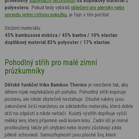
provedený
sublimační technologií
na doplňkový materiál z
polyesteru
. Pokud tedy vybíráš
oblečení pro alergiky nebo
opravdu velmi citlivou pokožku
,
je fajn s tím počítat.
Složení materiálu:
45% bambusová viskóza / 45% bavlna / 10% elastan
doplňkový materiál 83% polyester / 17% elastan
Pohodlný střih pro malé zimní
průzkumníky
Dětské funkční triko Bamboo Thermo
je navržené tak, aby
dětem nijak nepřekáželo při pohybu. Pohodlný střih kopíruje
postavu, ale nikde zbytečně nestahuje. Dlouhé rukávy jsou
zakončené širší manžetou ze základního materiálu, která dobře
drží na zápěstí a nikde netlačí. Kulatý výstřih doplňuje vyšší
měkký lem, který příjemně sedí kolem krku. Zadní díl je mírně
prodloužený, takže při ohýbání nebo lezení zůstávají záda
pěkně schovaná. Samozřejmostí jsou ploché švy, které